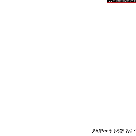
ያላቸውን ነዳጅ እና 