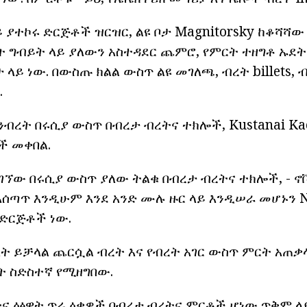
ይ ያተኮሩ ድርጅቶች ዝርዝር, ልዩ ቦታ Magnitorsky ከቆሻሻ
 ግብይት ላይ ያለውን አስተዳደር ጨምሮ, የምርት ተዘግቶ ኡደ
 ላይ ነው. በውስጡ ክልል ውስጥ ልዩ መገለጫ, ብረት billets, 
.
ብረት በሩሲያ ውስጥ በብረታ ብረትና ተክሎች, Kustanai Ka
ች መቀበል.
ገኘው በሩሲያ ውስጥ ያለው ትልቁ በብረታ ብረትና ተክሎች, - ኖ
 አሰጣጥ እንዲሁም እንደ አንድ ሙሉ ዙር ላይ እንዲሠራ መሆኑን N
 ድርጅቶች ነው.
ት ይቻላል ጨርሷል ብረት እና የብረት አገር ውስጥ ምርት አጠቃ
ት ስድስተኛ የሚዘግበው.
ትና ዕፅዋት ጥሬ ዕቃዎች በብረታ ብረትና ምርቶች ሆነው ጥቅም ላ