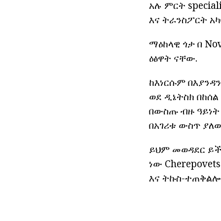
አሉ ምርት special
እና ትራንስፖርት አካ
ማዕከላዊ ጎታ በ No
ዕፅዋት ናቸው.
ከእነርሱም በእያንዳን
ወደ ዲኔትስክ በከሰል
በውስጡ ብዙ ዓይነት 
በአገሪቱ ውስጥ ያለ
ይህም መወዳደር ይች
ነው Cherepovet
እና ትኩስ-ተጠቅልሎ