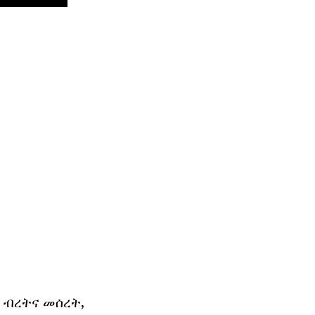
ታ ብረትና መሰረት,