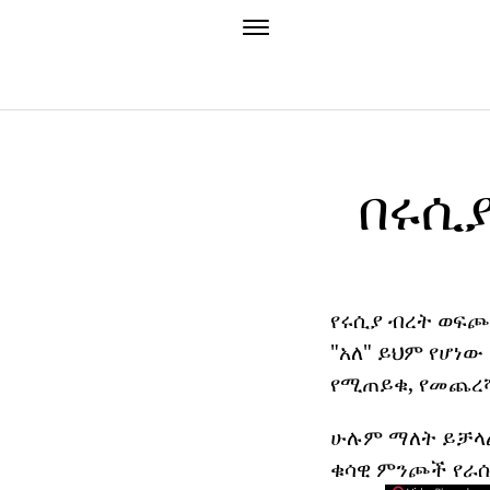
በሩሲ
የሩሲያ ብረት ወፍጮ
"አለ" ይህም የሆነው
የሚጠይቁ, የመጨረሻ
ሁሉም ማለት ይቻላል
ቁሳዊ ምንጮች የራሱ 