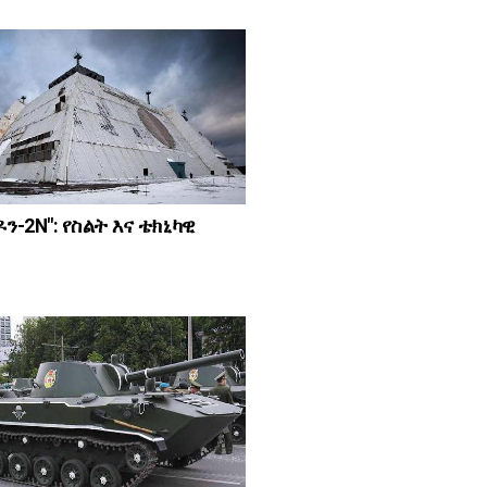
ዶን-2N": የስልት እና ቴክኒካዊ