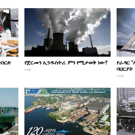
የራዳር "
 ብርድ
የጀርመን ኢንዱስትሪ. ምን የሚታወቅ ነው?
ባህርያት
ንግድ
ንግድ