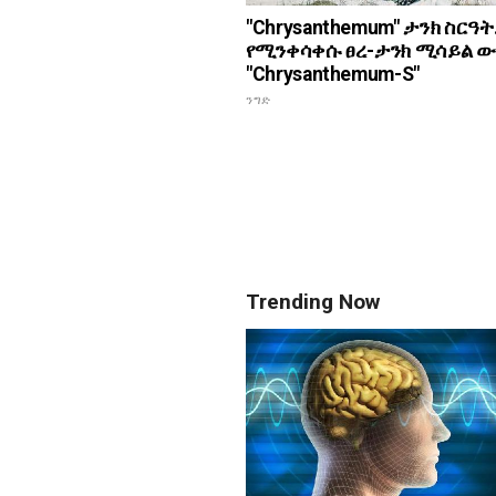
"Chrysanthemum" ታንክ ስርዓት.
የሚንቀሳቀሱ ፀረ-ታንክ ሚሳይል 
"Chrysanthemum-S"
ንግድ
Trending Now