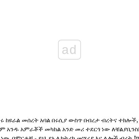
ad
ሩ ከዩራል መሰረት አባል በሩሲያ ውስጥ በብረታ ብረትና ተክሎች,
ሱም አንዱ አምራቾች መካከል አንድ መሪ ተደርጎ ነው ለቼልያቢንስ
 ነው. በምርቶቹ - ይህ, የኤሌክትሪክ መሣሪያ እና ሌሎች ብረት In