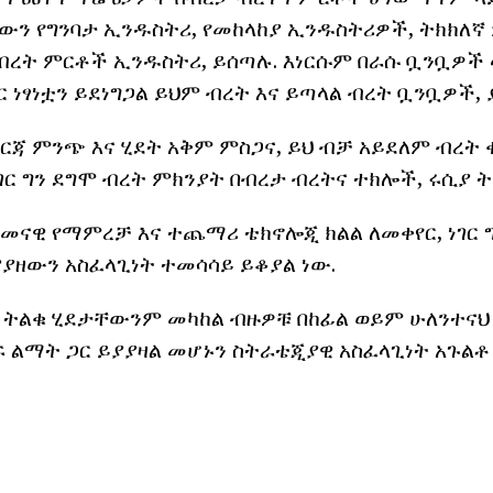
ለውን የግንባታ ኢንዱስትሪ, የመከላከያ ኢንዱስትሪዎች, ትክክለ
ረት ምርቶች ኢንዱስትሪ, ይሰጣሉ. እነርሱም በራሱ ቧንቧዎች ላ
ገር ነፃነቷን ይደነግጋል ይህም ብረት እና ይጣላል ብረት ቧንቧዎች, 
ጃ ምንጭ እና ሂደት አቅም ምስጋና, ይህ ብቻ አይደለም ብረት
ገር ግን ደግሞ ብረት ምክንያት በብረታ ብረትና ተክሎች, ሩሲያ 
መናዊ የማምረቻ እና ተጨማሪ ቴክኖሎጂ ክልል ለመቀየር, ነገር ግ
ያያዘውን አስፈላጊነት ተመሳሳይ ይቆያል ነው.
ጥ ትልቁ ሂደታቸውንም መካከል ብዙዎቹ በከፊል ወይም ሁለንተናህ
ፍ ልማት ጋር ይያያዛል መሆኑን ስትራቴጂያዊ አስፈላጊነት አጉልቶ