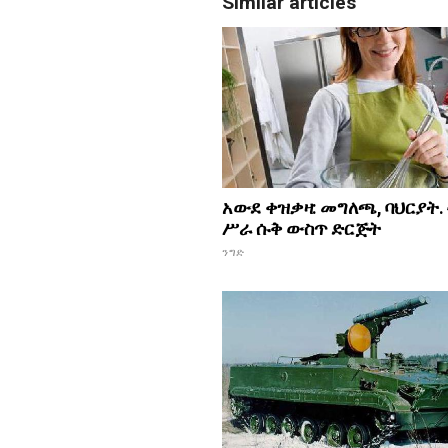
Similar articles
አውደ ቀዝቃዛ: መግለጫ, ባህርያት.
ሥራ ሱቅ ውስጥ ድርጅት
ንግድ