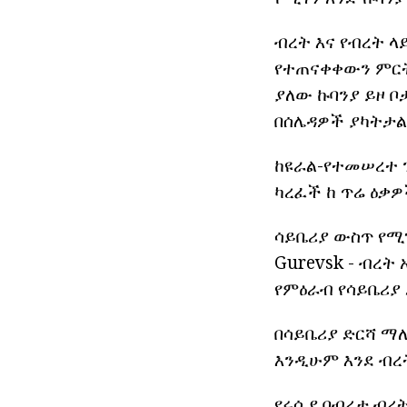
ብረት እና የብረት ላ
የተጠናቀቀውን ምርት
ያለው ኩባንያ ይዞ ቦታ
በሰሌዳዎች ያካትታል
ከዩራል-የተመሠረተ ን
ካረፈች ከ ጥሬ ዕቃዎ
ሳይቤሪያ ውስጥ የሚ
Gurevsk - ብረት
የምዕራብ የሳይቤሪያ
በሳይቤሪያ ድርሻ ማለ
እንዲሁም እንደ ብረ
የሩሲያ በብረታ ብረ