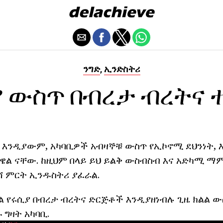
ንግድ
ኢንድስትሪ
,
ያ ውስጥ በብረታ ብረትና 
 እንዲያውም, አካባቢዎች አብዛኞቹ ውስጥ የኢኮኖሚ ደህንነት, 
 ዌል ናቸው. ከዚህም በላይ ይህ ይልቅ ውስብስብ እና አድካሚ ማ
 ምርት ኢንዱስትሪ ያፈራል.
 የሩሲያ በብረታ ብረትና ድርጅቶች እንዲያዘነብሉ ጊዜ ክልል ው
ግዛት አካባቢ.