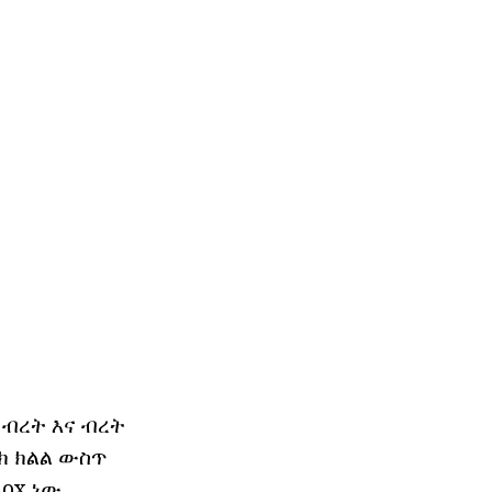
 ብረት እና ብረት
ክ ክልል ውስጥ
ox ነው.