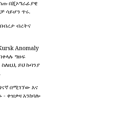
በውስጡ በጂኦግራፊያዊ
ቻ ሳይሆን ጥሩ.
ሉ በብረታ ብረትና
Kursk Anomaly
በቀላሉ ግዙፍ
 ስለዚህ, ይህ ኩባንያ
.
ገናኛ በሚገኘው እና
 - ቀዝቃዛ አንከባሎ