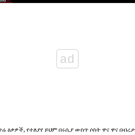
ad
ጥሬ ዕቃዎች, የተለያየ ይህም በሩሲያ ውስጥ ሶስት ዋና ዋና በብረ