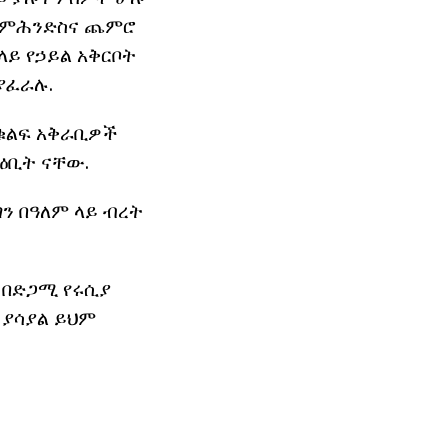
ኛ ምሕንድስና ጨምሮ
ይ የኃይል አቅርቦት
ያፈራሉ.
 ቁልፍ አቅራቢዎች
ትዕቢት ናቸው.
ን በዓለም ላይ ብረት
 በድጋሚ የሩሲያ
 ያሳያል ይህም