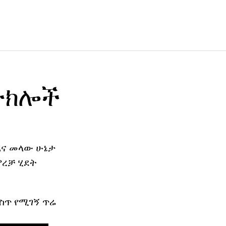
ተክሎች
እና መላው ሁኔታ
ምረቻ ሂደት
ስጥ የሚገኝ ጥሬ