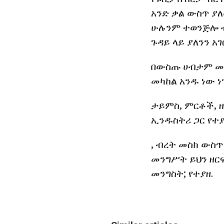
አንድ ቃል ውስጥ ያ
ሁሉንም ተወንጅሎ ብ
ጉዳይ ላይ ያለንን አ
በውስጡ ሀብታም መር
መካከል አንዱ ነው ነ
ታይምስ, ምርቶች, ዘ
ኢንዱስትሪ ጋር የተ
, ብረት መስክ ውስ
መንግሥት ይህን ዘር
መንግስት; የተያዘ.