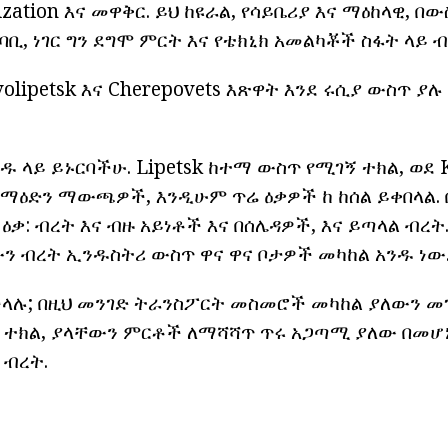
ization እና መዋቅር. ይህ ከዩራል, የሳይቤሪያ እና ማዕከላዊ, 
ባቢ, ነገር ግን ደግሞ ምርት እና የቴክኒክ አመልካቾች ስፋት ላይ ብ
volipetsk እና Cherepovets እጽዋት እንደ ሩሲያ ውስጥ ያ
ዱ ላይ ይኑርባችሁ. Lipetsk ከተማ ውስጥ የሚገኝ ተክል, ወደ 
 ማዕድን ማውጫዎች, እንዲሁም ጥሬ ዕቃዎች ከ ከሰል ይቀበላል. 
ዕቃ: ብረት እና ብዙ አይነቶች እና በሰሌዳዎች, እና ይጣላል ብረት.
ውን ብረት ኢንዱስትሪ ውስጥ ዋና ዋና ቦታዎች መካከል አንዱ ነው
ላሉ; በዚህ መንገድ ትራንስፖርት መስመሮች መካከል ያለውን መ
s ተክል, ያላቸውን ምርቶች ለማሻሻጥ ጥሩ አጋጣሚ ያለው በመሆኑ
 ብረት.