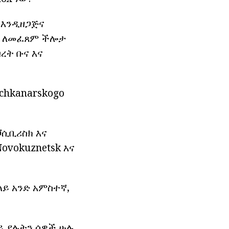
ው እንዲዘጋጅና
ት ለመፈጸም ችሎታ
ብረት ቡና እና
chkanarskogo
ቮሲቢሪስክ እና
ovokuznetsk እና
ላይ አንድ አምስተኛ,
ይ ያሉትን ሰዎች ሁሉ