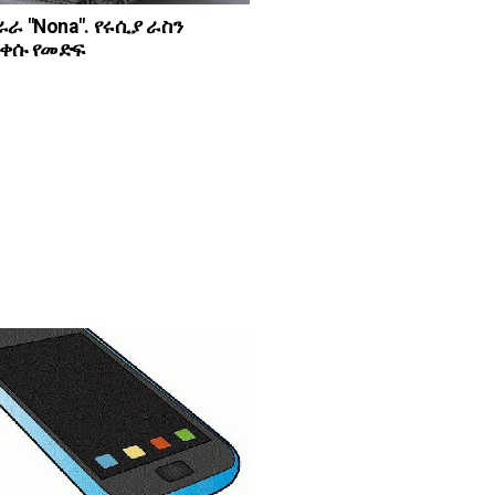
ራ "Nona". የሩሲያ ራስን
ቀሱ የመድፍ