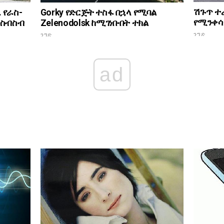
ሽጉጥ ተራ
 የራስ-
Gorky የድርጅት ተስፋ በኋላ የሚባል
የሚንቀሳ
ውስብስብ
Zelenodolsk ከሚገነቡበት ተክል
ንግድ
ንግድ
ad