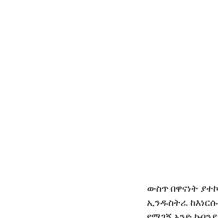
ውስጥ በዋናነት ያተኮ
ኢንዱስትሪ. ከእነር
የሚገኝ አንድ ኩባንያ