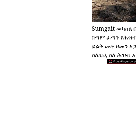
Sumgait መካከል 
በጣም ፈጣን የሕዝብ 
ይልቅ መቶ ዘመን አጋ
ስለዚህ, ስለ ሕዝብ 