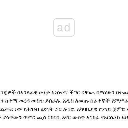
ad
ፈንጂዎች በአንጻራዊ ሁኔታ አነስተኛ ችግር ናቸው. በማዕድን በተጨ
ዘን ከተማ ወረዳ ውስጥ ይሰራሉ. አዲስ ለመጡ ሰራተኞች የምሥራ
መረ ነው የሕዝብ ዕድገት ጋር አብሮ. አካባቢያዊ የንግድ ጀምሮ ወ
 ያላቸውን ጥምር ጪስ በከባቢ አየር ውስጥ አስከፊ የአርሴኒክ ይዘ