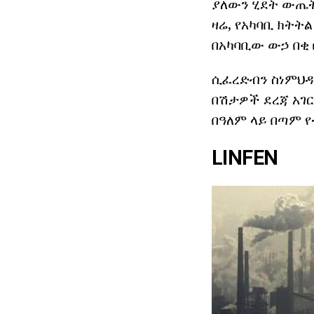
ያለውን ሂደት ውጤት 
ዛሬ, የአካባቢ ክትት
በአካባቢው ውኃ በቂ 
ሲፈረድብን ስነምህዳር
በሽታዎች ደረጃ አገር
በዓለም ላይ በጣም 
LINFEN