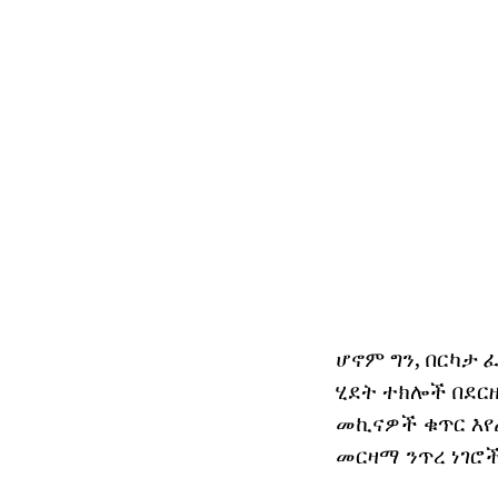
ሆኖም ግን, በርካታ 
ሂደት ተክሎች በደር
መኪናዎች ቁጥር እየጨ
መርዛማ ንጥረ ነገሮች