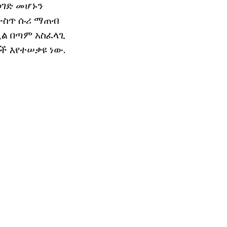
ወገድ መሆኑን
የውስጥ ሱሪ ማጠብ
ኗል በጣም አስፈላጊ
ች እየተሠቃዩ ነው.