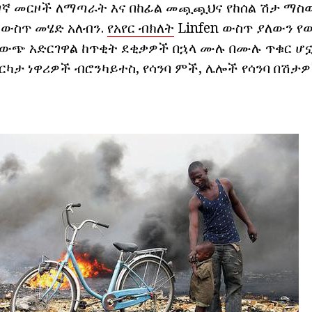
ገኛ መርዞች ለማጣራት እና በከፊል መጯጯህና የከሰል ሽታ ማስ
ውስጥ መሄድ አለብን.
የአየር ብክለት
Linfen ውስጥ ያለውን 
ደ ውጭ አድርገዋል ከጥቂት ደቂቃዎች በኋላ ሙሉ በሙሉ ጥቁር ሆ
ርካታ ነዋሪዎች ብሮንካይተስ, የሳንባ ምች, ሌሎች የሳንባ በሽታዎ