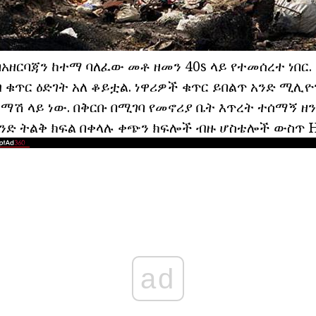
በአዘርባጃን ከተማ ባለፈው መቶ ዘመን 40s ላይ የተመሰረተ ነበር
ቁጥር ዕድገት አለ ቆይቷል. ነዋሪዎች ቁጥር ይበልጥ አንድ ሚሊዮ
ማሽ ላይ ነው. በቅርቡ በሚገባ የመኖሪያ ቤት እጥረት ተሰማኝ ዘን
አንድ ትልቅ ክፍል በቀላሉ ቀጭን ክፍሎች ብዙ ሆስቴሎች ውስጥ Hu
ad