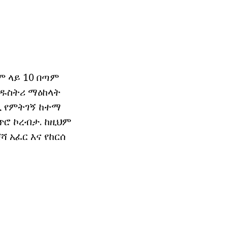
ም ላይ 10 በጣም
ንዱስትሪ ማዕከላት
ቢ የምትገኝ ከተማ
ጥሮ ኮረብታ. ከዚህም
 አፈር እና የከርሰ