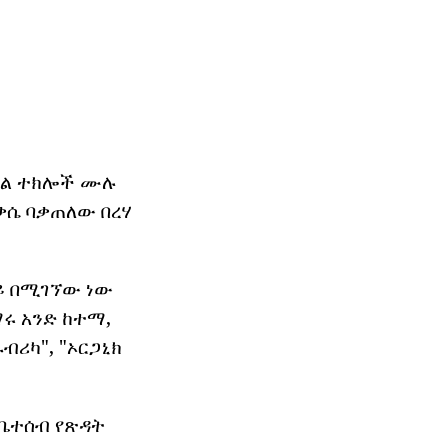
ሚካል ተክሎች ሙሉ
ቃሴ ባቃጠለው በረሃ
ላይ በሚገኘው ነው
ማሩ አንድ ከተማ,
ብሪካ", "ኦርጋኒክ
የቤተሰብ የጽዳት