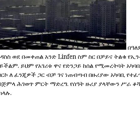
በዓለ
ዳስስ ወደ በመቀጠል አንድ Linfen ስም ስር በቻይና ትልቁ የኢ
ይችልም. ይህም የአገሪቱ ዋና የድንጋይ ከሰል የሚመረትባት አካባ
ርኮ ለ ፈንጂዎች ጋር ብቻ ገና ነጠብጣብ በዙሪያው አካባቢ የተፈ
 በጅምላ ሕገወጥ ምርት ማድረግ. የሰዓት ዙሪያ ያላቸውን ሥራ ቆሻሻ
ክላሉ.