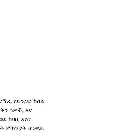
ማሪ, የድንጋይ ከሰል
ቅን ሰዎች, እና
ደ ከባቢ አየር
ት ምክንያት ሆነዋል.