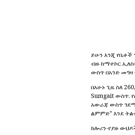
ይሁን እንጂ የቤቶች 
ብዙ ከማተኮር ኢለስ
ውስጥ በአንድ መዓዛ
በአሁኑ ጊዜ ስለ 26
Sumgait ውስጥ. 
አውራጃ ውስጥ ገደማ 
ልምምድ" እንደ ትል
ክሎሪን-የያዙ ውህዶች