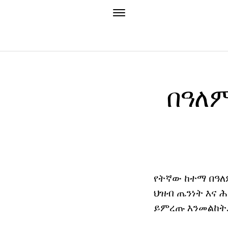
በዓለ
የትኛው ከተማ በዓለ
ህዝብ ጤንነት እና ሕ
ይምረጡ እንመልከት