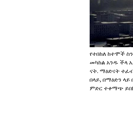
የተበከለ ከተሞች ስን
መካከል አንዱ ችላ አ
ናት. ማዕድናት ተፈብ
በላይ, በማዕድን ላይ
ምድር ተቀማጭ ይበ