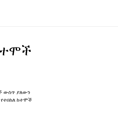
ከተሞች
ዎች ውስጥ ያለውን
ም የተበከለ ከተሞች