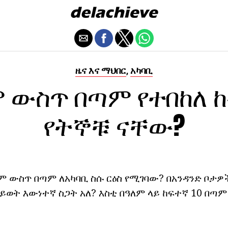
ዜና እና ማህበር
አካባቢ
,
ም ውስጥ በጣም የተበከለ 
የትኞቹ ናቸው?
ም ውስጥ በጣም ለአካባቢ ስሱ ርዕስ የሚገባው? በአንዳንድ ቦታ
ይወት እውነተኛ ስጋት አለ? እስቲ በዓለም ላይ ከፍተኛ 10 በጣ
.