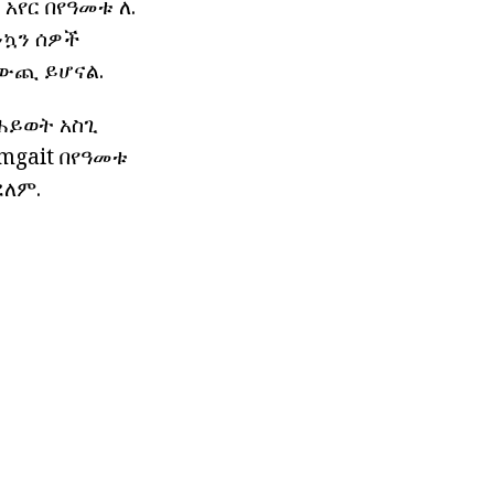
አየር በየዓመቱ ለ.
ንኳን ሰዎች
 ውጪ ይሆናል.
ሕይወት አስጊ
mgait በየዓመቱ
ደለም.