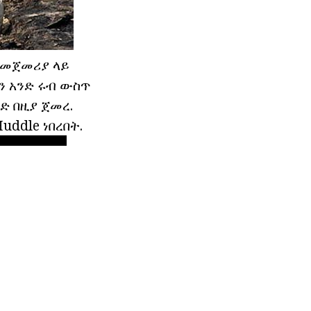
. መጀመሪያ ላይ
ን አንድ ሩብ ውስጥ
ድ በዚያ ጀመረ.
ddle ነበረበት.