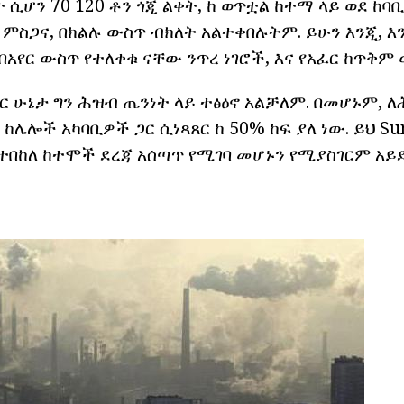
ሲሆን 70 120 ቶን ጎጂ ልቀት, ከ ወጥቷል ከተማ ላይ ወደ ከባቢ 
ል ምስጋና, በክልሉ ውስጥ ብክለት አልተቀበሉትም. ይሁን እንጂ, እ
በአየር ውስጥ የተለቀቁ ናቸው ንጥረ ነገሮች, እና የአፈር ከጥቅም
 ሁኔታ ግን ሕዝብ ጤንነት ላይ ተፅዕኖ አልቻለም. በመሆኑም, ለ
 ከሌሎች አካባቢዎች ጋር ሲነጻጸር ከ 50% ከፍ ያለ ነው. ይህ Su
የተበከለ ከተሞች ደረጃ አሰጣጥ የሚገባ መሆኑን የሚያስገርም አይ