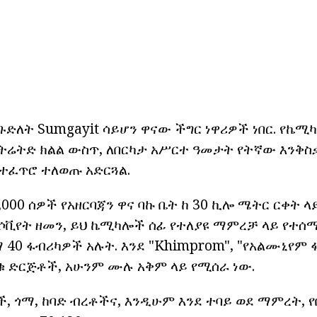
ጉድለት Sumgayit ሳይሆን ዋናው ችግር ነዋሪዎች ነበር. የኬ
ትሬትድ ክልል ውስጥ, ለበርካታ አሥርተ ዓመታት የትኛው እንቅስ
 ተፈጥሮ ተለወጡ አድርጓል.
0,000 ሰዎች የአዘርባጃን ዋና ባኩ ቤት ከ 30 ኪሎ ሜትር ርቀት 
የሶቪየት ዘመን, ይህ ኬሚካሎች ሰፊ የተለያዩ ማምረቻ ላይ የተሰ
40 ፋብሪካዎች አሉት. እንደ "Khimprom", "የአልሙኒየም ፋ
ቁ ድርጅቶች, አሁንም ሙሉ አቅም ላይ የሚሰራ ነው.
, ጎማ, ከባድ ብረቶችና, እንዲሁም እንደ ተባይ ወደ ማምረት, 