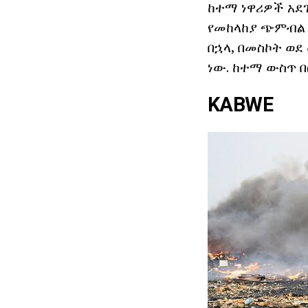
ከተማ ነዋሪዎች አደ
የመከላከያ ጭምብል 
በኋላ, በመስኮት ወ
ነው. ከተማ ውስጥ በ
KABWE