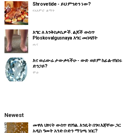
Shrovetide - ይህ ምንድን ነው?
የአእምሮ ልማት
እግር ለ እንቅስቃሴዎች. ልጆች ውስጥ
Ploskovalgusnaya እግር መበላሸት
ጤና
እና ወራውሬ ታውቃላችሁ - ውድ ወይም ከፊል-የከበሩ
ድንጋይ?
ሞድ
Newest
መዋለ ህፃናት ውስጥ የበዓል. እንዴት በገዛ እጃቸው ጋር
አዲስ ዓመት አንድ ቡድን ማጌጫ ነበር?