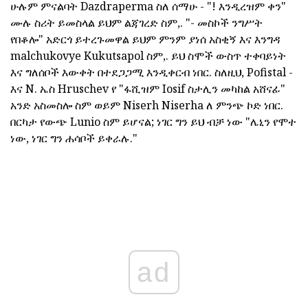
ሁሉም ምናልባት Dazdraperma ስለ ሰማሁ - "! እንዲረዝም ቀን"
ሙሉ ስሪት ይመስላል ይህም ልጃገረድ ስም,. "- መስኮች ንግሥት
የበቆሎ" አድርጎ ይተረጉመዋል ይህም ምንም ያነሰ አስቂኝ እና እንግዳ
malchukovye Kukutsapol ስም,. ይህ ስሞች ውስጥ ተቀባይነት
እና ግለሰቦች እውቀት በተደጋጋሚ እንዲቀርብ ነበር. ስለዚህ, Pofistal -
እና N. ኤስ Hruschev የ "ፋሺዝም Iosif ስታሊን መካከል አሸናፊ"
አንድ አስመስሎ ስም ወይም Niserh Niserha ለ ምንጭ ኮድ ነበር.
በርካታ የውጭ Lunio ስም ይሆናል; ነገር ግን ይህ ብቻ ነው "ሌኒን የሞተ
ነው, ነገር ግን ሐሳቦች ይቀራሉ."
ad