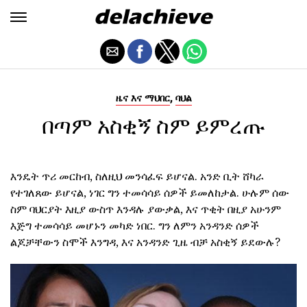
,
ዜና እና ማህበር
ባህል
በጣም አስቂኝ ስም ይምረጡ
እንዴት ጥሪ መርከብ, ስለዚህ መንሳፈፍ ይሆናል. አንድ ቢት ሸካራ
የተገለጸው ይሆናል, ነገር ግን ተመሳሳይ ሰዎች ይመለከታል. ሁሉም ሰው
ስም ባህርያት እዚያ ውስጥ እንዳሉ ያውቃል, እና ጥቂት በዚያ አሁንም
እጅግ ተመሳሳይ መሆኑን መካድ ነበር. ግን ለምን አንዳንድ ሰዎች
ልጆቻቸውን ስሞች እንግዳ, እና አንዳንድ ጊዜ ብቻ አስቂኝ ይደውሉ?