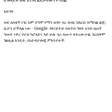
ከ ወላጆች ሁሉ እንግዳ ልጆቻቸውን የሚባል.
እድገት
ወደ አስቂኝ ነገር ስም ደግሞ የማን አባት ጎራ ክብር ከእርሱ ከሚባል ልጅ,
ሊሆን ይችላል ነው - Google. የዩናይትድ ስቴትስ ግዛት አንድ ዘጠኝ
ዓመት ነዋሪ ኖርዝ ካሮላይና ላይ ሁሉ ጎራ ስሙን ቀይረውታል: እርስዋም
ገልጿል እንዴት, የአይዲዮሎጂ ምክንያቶች.