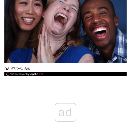
ስለ ምርጫ ላይ
ad