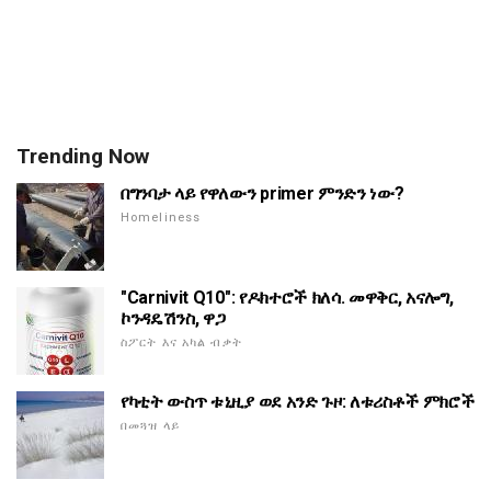
Trending Now
በግንባታ ላይ የዋለውን primer ምንድን ነው?
Homeliness
"Carnivit Q10": የዶክተሮች ክለሳ. መዋቅር, አናሎግ,
ኮንዳዴሽንስ, ዋጋ
ስፖርት እና አካል ብቃት
የካቲት ውስጥ ቱኒዚያ ወደ አንድ ጉዞ: ለቱሪስቶች ምክሮች
በመጓዝ ላይ