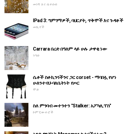
መነሻ እና ቤተሰብ
IPad 3: ግምገማዎች, ባህርያት, ጥቅሞች እና ጉዳቶች
መኪኖች
Carrara በረድ በዓለም ላይ ሁሉ ታዋቂ ነው
ንግድ
ሴቶች ስቶኪንጎችንና ጋር corset - ማባበሏ የሆነ
ሁለንተናህ-ባለቤትነት የጦር
ሞድ
ስለ ምንባብ መተንተን "Stalker: አፖካሊፕስ"
ኮምፒውተሮች