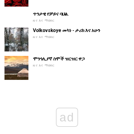
ጥንታዊ የቻይና ባህል.
ዜና እና ማህበር
Volkovskoye መካነ - ታሪክ እና አሁን
ዜና እና ማህበር
ሞንጎሊያኛ ስሞች ዝርዝር ዋጋ
ዜና እና ማህበር
ad