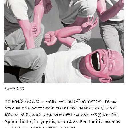
የውጭ አገር
ወደ አስቂኝ ነገር አገር መመልከት መሞከር ይችላሉ ስም ነው. የፈጠራ
አሜሪካውያን ሁሉንም ዓይነት ውስጥ በጣም ሀብታም. እነዚህ ትንሽ
ልጃገረድ, 598 ፊደላት ያቀፈ አንድ ስም ክፍል አለን. የማጅራት ገትር,
Appendicitis, laryngitis, የቶንሲል እና Peritonitis: ወደ ቺካጎ