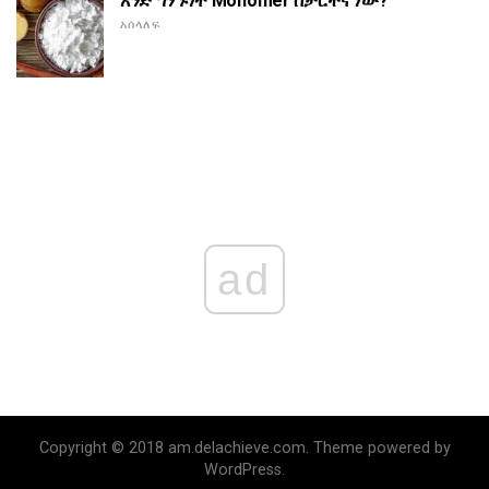
አንድ ግንኙነት Monomer ስታርችና ነው?
አሰላለፍ
ad
Copyright © 2018 am.delachieve.com. Theme powered by
WordPress.