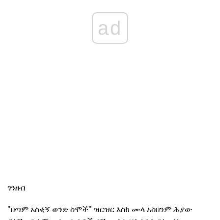
ad
ገንዘብ
"በጣም አስቂኝ ወንድ ስሞች" ዝርዝር እስከ ሙላ አስበንም ሕያው