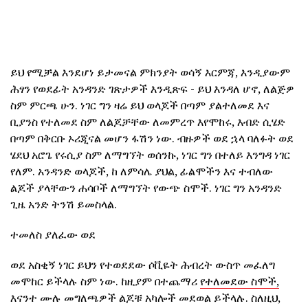
ይህ የሚቻል እንደሆነ ይታመናል ምክንያት ወሳኝ እርምጃ, እንዲያውም
ሕፃን የወደፊት አንዳንድ ገጽታዎች እንዲጽፍ - ይህ እንዳለ ሆኖ, ለልጅዎ
ስም ምርጫ ሁን. ነገር ግን ዛሬ ይህ ወላጆች በጣም ያልተለመደ እና
ቢያንስ የተለመደ ስም ለልጆቻቸው ለመምረጥ እየሞከሩ, እብድ ሲሄድ
በጣም በቅርቡ ኦሪጂናል መሆን ፋሽን ነው. ብዙዎች ወደ ኋላ ባለፉት ወደ
ሄደህ አሮጌ የሩሲያ ስም ለማግኘት ወሰንኩ, ነገር ግን በተለይ እንግዳ ነገር
የለም. አንዳንድ ወላጆች, ከ ለምሳሌ ያህል, ፊልሞችን እና ተብለው
ልጆች ያላቸውን ሐሳቦች ለማግኘት የውጭ ስሞች. ነገር ግን አንዳንድ
ጊዜ አንድ ትንሽ ይመስላል.
ተመለስ ያለፈው ወደ
ወደ አስቂኝ ነገር ይህን የተወደደው ሶቪዬት ሕብረት ውስጥ መፈለግ
መሞከር ይችላሉ ስም ነው. ከዚያም በተጨማሪ
የተለመደው ስሞች,
እናንተ ሙሉ መግለጫዎች ልጆቹ አካሎች መደወል ይችላሉ. ስለዚህ,