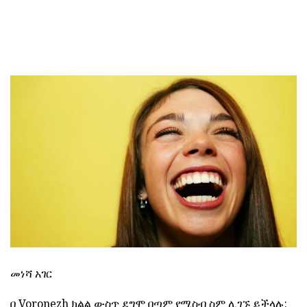
መነሻ አገር
በ Voronezh ክልል ውስጥ ደግሞ በጣም የሚስብ ስም ሊገኙ ይችላሉ: