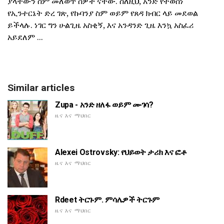
ያላቸውን ስም መለወጥ ሰዎች ናቸው. ስለዚህ, አንድ የተወሰነ
የኢንተርኔት ድረ ገጽ, የኩባንያ ስም ወይም የጸዳ ክብር ላይ መደወል
ይችላሉ. ነገር ግን ሁልጊዜ አስቂኝ, እና አንዳንድ ጊዜ እንኳ አስፈሪ
አይደለም ...
Similar articles
Zupa - አንድ ዘለፋ ወይም ሙገሳ?
ዜና እና ማህበር
Alexei Ostrovsky: የህይወት ታሪክ እና ፎቶ
ዜና እና ማህበር
Rdeet ትርጉም. ምሳሌዎች ትርጉም
ዜና እና ማህበር