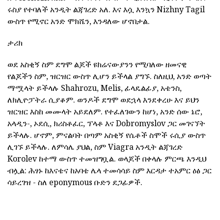
ሩስያ የተባለች አንዲት ልጃገረድ አለ. እና እሷ እንኳን Nizhny Tagil
ውስጥ የሚኖር አንድ ሞክሼን, እንዳለው ሆኖበታል.
ታሪክ
ወደ አስቂኝ ስም ደግሞ ልጆች ዩክሬናውያንን የሚባለው ዘመናዊ
የልጆችን ስም, ዝርዝር ውስጥ ሊሆን ይችላል ያግኙ. ስለዚህ, አንድ ወጣት
ማሟላት ይችላሉ Shahrozu, Melis, ፊላዴልፊያ, አቴንስ,
ለክሊዮፓትራ ሲያቆም. ወንዶች ደግሞ ወደኋላ እንደቀረሁ እና ይህን
ዝርዝር እስከ መሙላት አይደለም. የተፈለገውን ከሆነ, አንድ ሰው ኔሮ,
አላዲን-, ኦደሲ, ክሪስቶፈር, ፕላቶ እና Dobromyslov ጋር መገናኘት
ይችላሉ. ሆኖም, ምናልባት በጣም አስቂኝ የሴቶች ስሞች ሩሲያ ውስጥ
ሊገኙ ይችላሉ. ለምሳሌ ያህል, ስም Viagra አንዲት ልጃገረድ
Korolev ከተማ ውስጥ ተመዝግቧል. ወላጆች በቀላሉ ምርጫ እንዲህ
ብሏል: ሕፃኑ ከእናቴና ከአባቴ ሌላ ተመሳሳይ ስም እርዳታ ተአምር ዕፅ ጋር
ሳይረገዝ - ስለ eponymous ቡድን ደጋፊዎች.