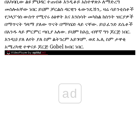
በአካባቢው ልዩ ምህዳር ተጠብቆ እንዲቆይ አስተዋጽኦ ለማድረግ
መስሎአቸው ነበር ይህም ቻርልስ ዳርዊን ፋውንዴሽን,. ዛሬ ሳይንቲስቶች
የጋላፓጎስ ውስጥ የሚኖሩ ዕፅዋት እና እንስሳት መካከል ከስንት ዝርያዎች
በማጥናት ዓላማ ያለው ጥናት በማካሄድ ላይ ናቸው. ይህ ፈንድ ደሴቶች
በአንዱ ላይ ምርምር ጣቢያ አለው. ይህም ከእሷ ብቸኛ ግን ጆርጅ ነበር.
እንዲህ ያለ ለየት ያለ ስም ልትገረም አይገባም. ወደ ኤሊ ስም ታዋቂ
አሜሪካዊ ተዋናይ ጆርጅ Gobel ክብር ነበር.
ad