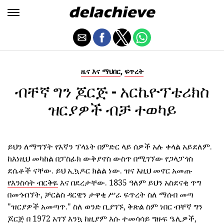
,
ዜና እና ማህበር
ፍጥረት
ብቸኛ ግን ጆርጅ - አርኬዮፕቴሪክስ
ዝርያዎች ብቻ ተወካይ
ይህን ለማግኘት የእኛን ፕላኔት በምድር ላይ ሰዎች አሉ ቀላል አይደለም.
ከእነዚህ መካከል በፓስፊክ ውቅያኖስ ውስጥ በሚገኘው የጋላፓጎስ
ደሴቶች ናቸው. ይህ ኢኳዶር ክልል ነው. ዝና እዚህ መኖር አመጡ
የእንስሳት ብርቅዬ
እና በደረታቸው. 1835 ዓለም ይህን አስደናቂ ጥግ
በመጎብኘት, ቻርልስ ዳርዊን ታዋቂ ሥራ ፍጥረት ስለ ማሰብ መጣ
"ዝርያዎች አመጣጥ." ስለ ወንድ ቢያገኙ, ቅጽል ስም ነበር ብቸኛ ግን
ጆርጅ በ 1972 አገኘ እንኳ ከዚያም እሱ ተመሳሳይ ግዙፍ ዔሊዎች,