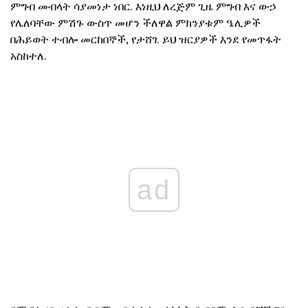
ምግብ መብላት ሳያመነታ ነበር. እነዚህ ለረጅም ጊዜ ምግብ እና ውኃ
የሌለባቸው ምሽጉ ውስጥ መሆን ችለዋል ምክንያቱም ዔሊዎች
በሕይወት ተብሎ መርከበኞች, የታሸገ. ይህ ዝርያዎች እንደ የመጥፋት
አስከተለ.
ad