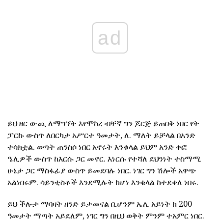
ad
ይህ ዘር ውጪ ለማግኘት እየሞከረ ብቸኛ ግን ጆርጅ ይጠበቅ ነበር የት
ፓርኩ ውስጥ ለበርካታ አሥርተ ዓመታት, ለ. ማለት ይቻላል በአንድ
ተሳክቷል. ወጣት ጠንስሶ ነበር አኖሩት እንቁላል ይህም አንድ ቀፎ
ዔሊዎች ውስጥ ከእርሱ ጋር መኖር. እነርሱ የተሻለ ደህንነት ተስማሚ
ሁኔታ ጋር ማስፋፊያ ውስጥ ይመደባሉ ነበር. ነገር ግን ሽሎች አዋጭ
አልነበሩም. ሳይንቲስቶች እንደሚሉት ከሆነ እንቁላል ከተደቀለ ነበሩ.
ይህ ችሎታ ማባዛት ዘንድ ይታመናል ቢሆንም ኤሊ አይነት ከ 200
ዓመታት ማጣት አይደለም, ነገር ግን በዚህ ወቅት ምንም ተአምር ነበር.