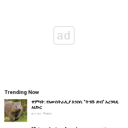
ad
Trending Now
ዋምባት: የአውስትራሊያ እንስሳ. "ትንሹ ድብ" አረንጓዴ
አህጉር
ዜና እና ማህበር