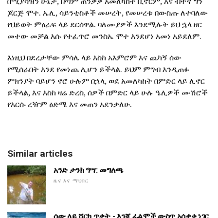
በሚያሳዝን ሁኔታ, በጣም ጠንቃቃ አመለካከት ቢኖርም, እና ብቸኛ ግን
ጆርጅ ሞተ. ኤሊ, ሳይንቲስቶች መሠረት, የመሠረቱ በውስጡ ለተባለው
የህይወት ምዕራፍ ላይ ደርሰዋል. ባለሙያዎች እንደሚሉት ይህ ኋላ ዘር
መተው መቻል እሱ የተፈጥሮ መንስኤ ሞተ እንደሆነ አመነ አይደለም.
እነዚህ በደረታቸው ምሳሌ ላይ እስከ አእምሮም እና ጨካኝ ሰው
የሚሰራበት እንደ የመነጨ ሊሆን ይችላል. ይህም ምግብ እንዲጠፉ
ምክንያት ባይሆን ኖሮ ሁሉም በኋላ, ወደ አመለካከት በምድር ላይ ሊኖር
ይችላል, እና እስከ ዛሬ ድረስ, ሰዎች በምድር ላይ ሁሉ ዔሊዎች ሙሽሮች
የእርሱ ረዥም ዕድሜ እና መጠን አደንቃለሁ.
Similar articles
አንድ ታንክ ዓሣ: መግለጫ
ዜና እና ማህበር
ሰው ላይ ሻርክ ጥቃት - እንጂ ፊልሞች ውስጥ አሰቃቂ ነገር