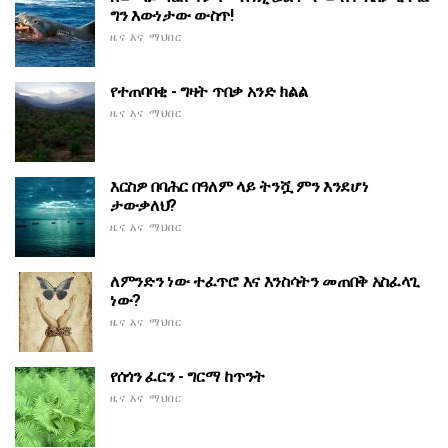
ግን እውነታው ውስጥ!
ዜና እና ማህበር
የተጠባባቂ - ግዛት ጥበቃ አንድ ክልል
ዜና እና ማህበር
እርስዎ በባሕር በዓለም ላይ ትንሿ ምን እንደሆነ
ታውቃለህ?
ዜና እና ማህበር
ለምንድን ነው ተፈጥሮ እና እንስሳትን መጠበቅ አስፈላጊ
ነው?
ዜና እና ማህበር
የሰጎን ፈርን - ግርማ ከጥንት
ዜና እና ማህበር