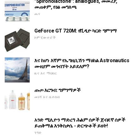
"Spironolactone": analogues, መመሪያ,
መጠቀም, የዕፅ መግለጫ
ጤና
GeForce GT 720M: የቪዲዮ ካርድ ግምገማ
ኮምፒውተሮች
እና ከሆነ እኛም የኤግዚቢሽን ማዕከል Astronautics
ሙዚየም መጎብኘት አይደለም?
ዜና እና ማህበር
ጡጦ እርግብ: ግምገማዎች
መነሻ እና ቤተሰብ
አንድ ሚሊዮን ማድረግ ሕልም ሰዎች ጀብደኛ ሰዎች
ይጠቅማል እንቅስቃሴ - ድርጭቶች ይዘት!
ንግድ