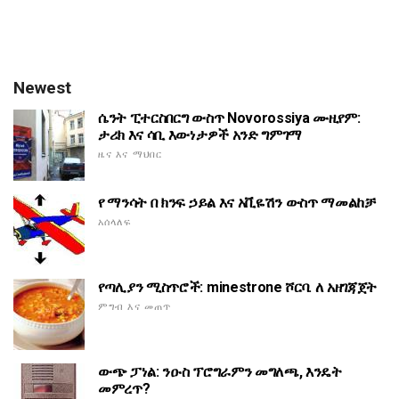
Newest
ሴንት ፒተርስበርግ ውስጥ Novorossiya ሙዚየም:
ታሪክ እና ሳቢ እውነታዎች አንድ ግምገማ
ዜና እና ማህበር
የ ማንሳት በ ክንፍ ኃይል እና አቪዬሽን ውስጥ ማመልከቻ
አሰላለፍ
የጣሊያን ሚስጥሮች: minestrone ሾርባ. ለ አዘገጃጀት
ምግብ እና መጠጥ
ውጭ ፓነል: ንዑስ ፕሮግራምን መግለጫ, እንዴት
መምረጥ?