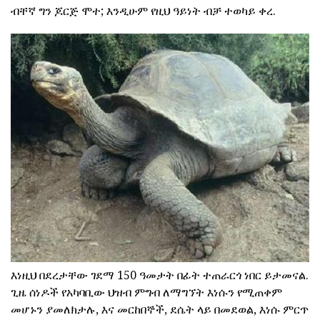
ብቸኛ ግን ጆርጅ ሞተ; እንዲሁም የዚህ ዓይነት ብቻ ተወካይ ቀረ.
እነዚህ በደረታቸው ገደማ 150 ዓመታት በፊት ተጠራርጎ ነበር ይታመናል.
ጊዜ ሰነዶች የአካባቢው ህዝብ ምግብ ለማግኘት እነሱን የሚጠቀም
መሆኑን ያመለክታሉ, እና መርከበኞች, ደሴት ላይ በመደወል, እነሱ ምርጥ