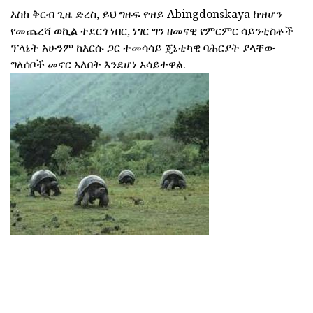
እስከ ቅርብ ጊዜ ድረስ, ይህ ግዙፍ የዝይ Abingdonskaya ከዝሆን
የመጨረሻ ወኪል ተደርጎ ነበር, ነገር ግን ዘመናዊ የምርምር ሳይንቲስቶች
ፕላኔት አሁንም ከእርሱ ጋር ተመሳሳይ ጄኔቲካዊ ባሕርያት ያላቸው
ግለሰቦች መኖር አለበት እንደሆነ አሳይተዋል.