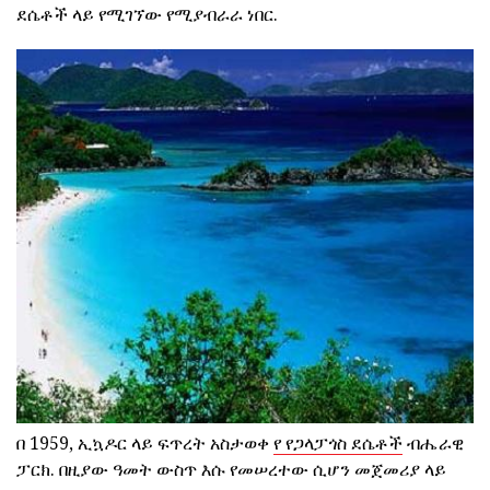
ደሴቶች ላይ የሚገኘው የሚያብራራ ነበር.
በ 1959, ኢኳዶር ላይ ፍጥረት አስታወቀ
የ የጋላፓጎስ ደሴቶች
ብሔራዊ
ፓርክ. በዚያው ዓመት ውስጥ እሱ የመሠረተው ሲሆን መጀመሪያ ላይ