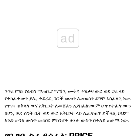
ad
ንጥረ የግድ የልብስ ማጠቢያ ማሽን, ሙቅና ቀዝቃዛ ውኃ ወደ ጋሪ ላይ
የተከፈተውን ያሉ, ተደራቢ በሮች መጠን ለመወሰን ደግሞ አስፈላጊ ነው.
የጥገና ጠቅላላ ውሃ አቅርቦት ለመሸፈን አያስፈልገውም ሆኖ የተፈለገውን
ከሆነ, ወደ ሽንት ቤት ወደ ውኃ አቅርቦት ላይ ሊፈናጠጥ ይችላል, ይህም
አንድ ታንክ ውስጥ መሰበር ምክንያት ሁኔታ ውስጥ በተለይ ጠቃሚ ነው.