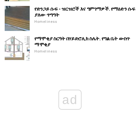
የድንጋይ ሱፍ - ዝርዝሮች እና ግምገማዎች. የማዕድን ሱፍ
ያለው ጥግግት
Homeliness
የማሞቂያ ስርዓት በሃይድሮሊክ ስሌት. የግል ቤት ውስጥ
ማሞቂያ
Homeliness
ad