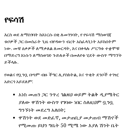
የፍሳሽ
እርስ ወደ ለማስገባት ከእነርሱ በቂ ለመገንባት, የ የፍሳሽ ማስወገጃ
ቱቦዎች ጋር በመስራት ጊዜ ብየዳውን ብረት አስፈላጊነት አይከሰትም
ነው. መቼ ዕቃዎች ለማቃለል ለመርዳት, እና በቀላሉ ሥርዓቱ ተቋሞቹ
በማድረግ እነሱን ለማስወገድ ጉድለቶች በመለየቱ ሂደት ውስጥ ማግኘት
ይችላሉ.
የወልና የቧንቧ በጣም ብዙ ችግር ሊያስከትል, እና ጥቂት ደንቦች ተገዢ
አድርጎ አይደለም:
አነስ መጠን ጋር ንጥረ ገልጸህ ወይም ትልቅ ዲያሜትር
ያለው ዋሽንት ውስጥ የገባው ነበር ስለዚህም ቧንቧ
ግንኙነት መደረግ አለበት;
ዋሽንት ወደ መድፈኛ, መታጠቢያ መታጠብ ማሽኖች
የሚመጡ ይህን ግቤት 50 ሚሜ ነው እያለ ሽንት ቤት