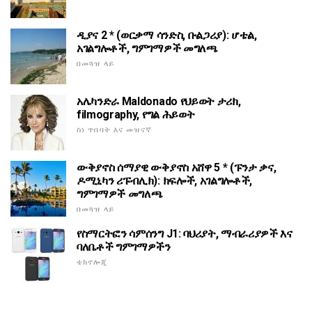
ዲያና 2 * (ወርቃማ ሳንድስ, ቡልጋሪያ): ሆቴል,
አገልግሎቶች, ግምገማዎች መግለጫ
በመጓዝ ላይ
አሌካንድራ Maldonado የህይወት ታሪክ,
filmography, የግል ሕይወት
ስነ ጥበባት እና መዝናኛ
ውቅያኖስ ሰማያዊ ውቅያኖስ አሸዋ 5 * (ፑንታ ቃና,
ዶሚኒካን ሪፑብሊክ): ክፍሎች, አገልግሎቶች,
ግምገማዎች መግለጫ
በመጓዝ ላይ
የስማርትፎን ሳምሰንግ J1: ባህሪያት, ማብራሪያዎች እና
ባለቤቶች ግምገማዎችን
ቴክኖሎጂ