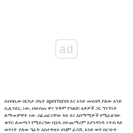
ad
ሰብሳቢው በርካታ ሶኬት apertures እና አንድ መፍሰሻ ያለው አንድ
ሲሊንደር, ነው, በውስጡ ዋና ጥቅም የንፅህና ዕቃዎች ጋር ግንኙነት
ለማመቻቸት ነው. በፈጠርናቸው ክፍ እና አስማሚዎች የሚፈለገው
ቁጥር ለመጫን የሚደረገው በኋላ. በተጨማሪም እያንዳንዱ ነጥብ ላይ
ወጥነት ያለው ግፊት አስተዋጽኦ ይህም ፈሳሽ, አንድ ወጥ ስርጭት