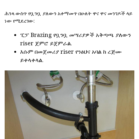
ሕንጻ ውስጥ የቧንቧ ያለውን አቀማመጥ በሁለት ዋና ዋና መንገዶች ላይ
ነው የሚደረገው:
ፒፓ Brazing የቧንቧ መሣሪያዎች አቅጣጫ ያለውን
riser ጀምሮ ይጀምራል.
እሱም በመጀመሪያ riser የንፅህና አባል ከ ረጅሙ
ይቀላቀላል.