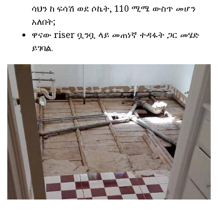
ሳህን ከ ፍሳሽ ወደ ሶኬት, 110 ሚሜ ውስጥ መሆን
አለበት;
ዋናው riser ቧንቧ ላይ መጠነኛ ተዳፋት ጋር መሄድ
ይገባል.