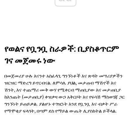
የወልና የቧንቧ ስራዎች: ቢያስቆጥርም
ገና መጀመሩ ነው
በመጀመሪያ ሁሉ እናንተ አስፈላጊ ግንኙነቶች እና ጽዳት መሣሪያዎችን
ዝርዝር ማድረግ ይኖርብናል. ለምሳሌ ያህል, መታጠብ ማሽኖች እና
ሽንት, እና ተጨማሪ ሙቅ ውሃ የሚቀርብ ማጠቢያው እና መታጠቢያ
ከእንጨት (መታጠቢያ) ቀዝቃዛ ውኃ አቅርቦት እና የፍሳሽ ማስወገጃ ጋር
ግንኙነት ይጠይቃል. ያልሆኑ ተገዢነት እንደ የቧንቧ እና ብቃት ሥራ
የማሞቂያ ፍላጎት, በጣም ደስ የማይል ውጤት ሊያስከትል ይችላል.