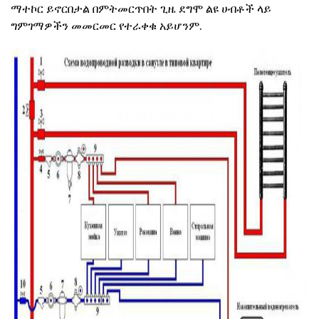
ማተኮር ይኖርበታል በምትመርጥበት ጊዜ ደግሞ ልዩ ሀብቶች ላይ
ግምገማዎችን መመርመር የተራቀቁ አይሆንም.