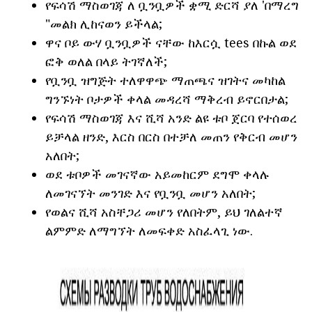
የፍሳሽ ማስወገጃ ለ ቧንቧዎች ቋሚ ድርሻ ያለ 'በማረግ
"መልክ ሊከናወን ይችላል;
ዋና ቦይ ውሃ ቧንቧዎች ናቸው ከእርሷ tees በኩል ወደ
ፎቅ ወለል በላይ ትገኛለች;
የቧንቧ ዝግጅት ተለዋዋጭ ማጠጫና ዝገትና መካከል
ግንኙነት ቦታዎች ቀላል መዳረሻ ማቅረብ ይኖርበታል;
የፍሳሽ ማስወገጃ እና ሺሻ አንድ ልዩ ቱቦ ጀርባ የተሰወረ
ይቻላል ዘንድ, እርስ በርስ በተቻለ መጠን የቅርብ መሆን
አለበት;
ወደ ቱቦዎች መገናኛው አይመከርም ደግሞ ቀላሉ
ለመገናኘት መንገድ እና የቧንቧ መሆን አለበት;
የወልና ሺሻ አስቸጋሪ መሆን የለበትም, ይህ ገለልተኛ
ልምምድ ለማግኘት ለመፍቀድ አስፈላጊ ነው.