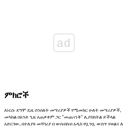
ad
ምክሮች
እነርሱ ደግሞ ዴዚ ሰንሰለት መሣሪያዎች የሚመከር ሁለት መሣሪያዎች,
መካከል በአንድ ጊዜ አጠቃቀም ጋር "መጨናነቅ" ሊያስከትል ይችላል
አድርገው, በተለያዩ መሻገሪያ በ ውስብስብ አዲስ የቧንቧ ውስጥ የወልና ለ