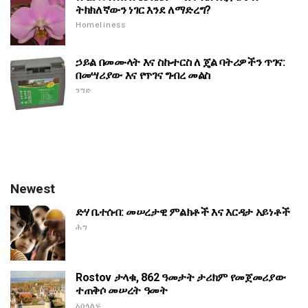
ትክክለኛውን ነገር እንደ ለማድረግ?
Homeliness
ኃይል በመሙላት እና ስኩተርስ ለ ጄል ባትሪዎችን ጥገና:
በመሣሪያው እና የጥገና ግብረ መልስ
ንግድ
Newest
ድሃ ቤተሰብ: መሠረታዊ ምልክቶች እና እርዳታ አይነቶች
ሕግ
Rostov ታላቁ, 862 ዓመታት ታሪክም የመጀመሪያው
ተጠቅሶ መሠረት ዓመት
አሰላለፍ