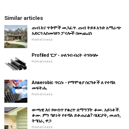
Similar articles
ጡብ እና ጥቅሞች መጋፈጥ. ጡብ ትይዩ አንድ አማራጭ
አድርጎ አስመሳዩን ፓናሎች በመጨረስ
Homeliness
Profiled ፒፓ - ሁለገብ ብረት ተንከባሎ
Homeliness
Anaerobic ጥርሱ - የማሞቂያ ስርዓቶች ለ የተሻለ
መፍትሔ
Homeliness
ውጫዊ እና የውስጥ የቁረጥ ለማግኘት ቆሙ. አይነቶች.
ቆሙ. ምን ዓይነት የተሻለ ይቆጠራል? ባህርያት, መጠን,
ትግበራ, ዋጋ
Homeliness