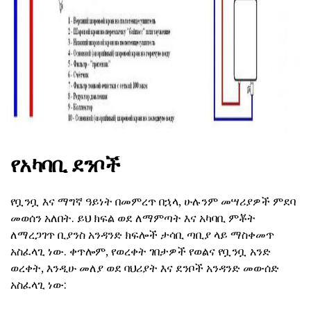
ad
የአካባቢ ደንቦች
የቧንቧ እና ማግኛ ዓይነት በመምረጥ በኋላ, ሁሉንም መሣሪያዎች ምደባ
መወሰን አለበት. ይህ ክፍል ወደ ለማምጣት እና አካባቢ ምቾት
ለማረጋገጥ ቢያንስ አንዳንድ ክፍሎች ታሳቢ ጣቢያ ላይ ማስቀመጥ
አስፈላጊ ነው. ቀጥሎም, የወረቀት ገበታዎች የወልና የቧንቧ አንድ
ወረቀት, እንዲሁ መለያ ወደ ባህሪያት እና ደንቦች አንዳንድ መውሰድ
አስፈላጊ ነው: