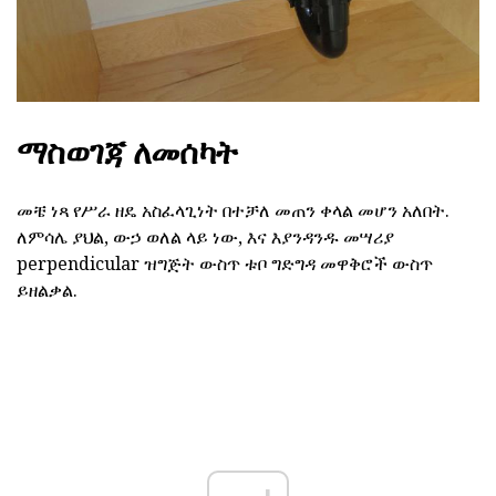
ማስወገጃ ለመሰካት
መቼ ነጻ የሥራ ዘዴ አስፈላጊነት በተቻለ መጠን ቀላል መሆን አለበት.
ለምሳሌ ያህል, ውኃ ወለል ላይ ነው, እና እያንዳንዱ መሣሪያ
perpendicular ዝግጅት ውስጥ ቱቦ ግድግዳ መዋቅሮች ውስጥ
ይዘልቃል.