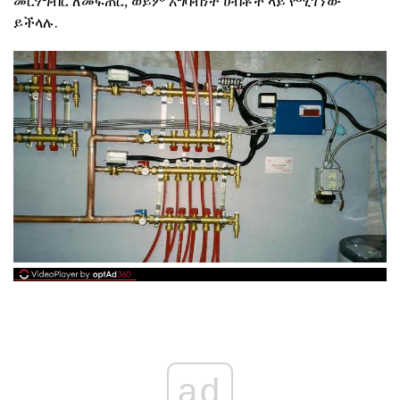
መርሃግብር ለመፍጠር, ወይም አግባብነት ሀብቶች ላይ የሚገኘው
ይችላሉ.
ad