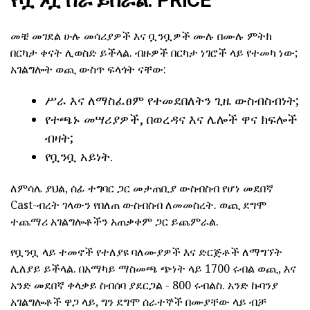
የቧንቧ ስራ ይሰራል: PRICE
መቼ መገደል ሁሉ መሳሪያዎች እና ቧንቧዎች ሙሉ በሙሉ ምትክ
በርካታ ቀናት ሊወስድ ይችላል. ብዙዎች በርካታ ነገሮች ላይ የተመካ ነው;
አገልግሎት ወጪ ውስጥ ፍላጎት ናቸው:
ሥራ እና ለማስፈፀም የተመደበለትን ጊዜ ውስብስብነት;
የተጫኑ መሣሪያዎች, በወረዳና እና ሌሎች ዋና ክፍሎች
ብዛት;
የቧንቧ አይነት.
ለምሳሌ ያህል, ሰፊ ተግባር ጋር መታጠቢያ ውስብስብ የሆነ መደበኛ
Cast-ብረት ገላውን የበለጠ ውስብስብ ለመመስረት. ወጪ ደግሞ
ተጨማሪ አገልግሎቶችን አጠቃቀም ጋር ይጨምራል.
የቧንቧ ላይ ተመኖች የተለያዩ ባለሙያዎች እና ድርጅቶች ለማግኘት
ሊለያይ ይችላል. በአማካይ ማስመጫ ጭነት ላይ 1700 ሩብል ወጪ, እና
አንድ መደበኛ ቀላቃይ ስብሰባ ያደርጋል - 800 ሩብልስ. አንድ ኩባንያ
አገልግሎቶች ዋጋ ላይ, ግን ደግሞ ሰራተኞች በሙያቸው ላይ ብቻ