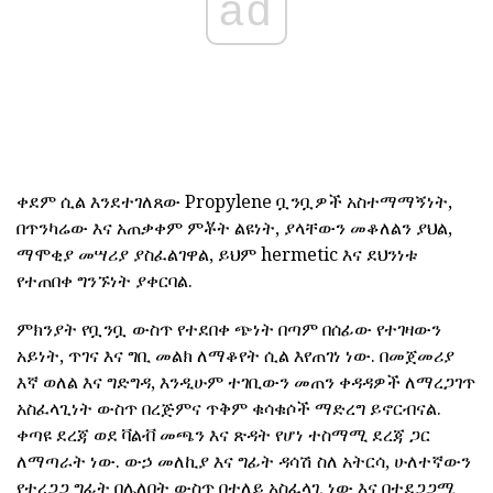
ad
ቀደም ሲል እንደተገለጸው Propylene ቧንቧዎች አስተማማኝነት,
በጥንካሬው እና አጠቃቀም ምቾት ልዩነት, ያላቸውን መቆለልን ያህል,
ማሞቂያ መሣሪያ ያስፈልገዋል, ይህም hermetic እና ደህንነቱ
የተጠበቀ ግንኙነት ያቀርባል.
ምክንያት የቧንቧ ውስጥ የተደበቀ ጭነት በጣም በሰፊው የተገዛውን
አይነት, ጥገና እና ግቢ መልክ ለማቆየት ሲል እየጠገነ ነው. በመጀመሪያ
እኛ ወለል እና ግድግዳ, እንዲሁም ተገቢውን መጠን ቀዳዳዎች ለማረጋገጥ
አስፈላጊነት ውስጥ በረጅምና ጥቅም ቁሳቁሶች ማድረግ ይኖርብናል.
ቀጣዩ ደረጃ ወደ ቫልቭ መጫን እና ጽዳት የሆነ ተስማሚ ደረጃ ጋር
ለማጣራት ነው. ውኃ መለኪያ እና ግፊት ዳሳሽ ስለ አትርሳ, ሁለተኛውን
የተረጋጋ ግፊት በሌለበት ውስጥ በተለይ አስፈላጊ ነው እና በተደጋጋሚ