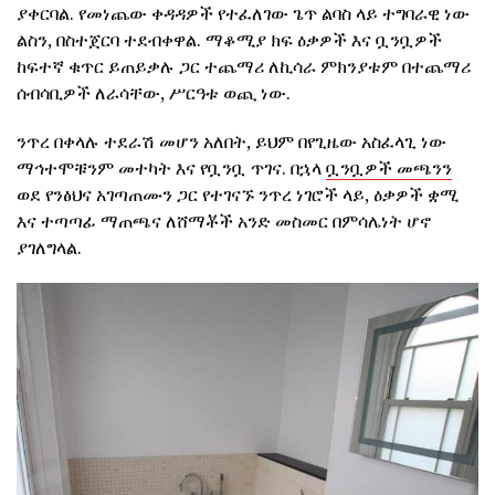
ያቀርባል. የመነጨው ቀዳዳዎች የተፈለገው ጌጥ ልባስ ላይ ተግባራዊ ነው
ልስን, በስተጀርባ ተደብቀዋል. ማቆሚያ ክፍ ዕቃዎች እና ቧንቧዎች
ከፍተኛ ቁጥር ይጠይቃሉ ጋር ተጨማሪ ለኪሳራ ምክንያቱም በተጨማሪ
ሰብሳቢዎች ለራሳቸው, ሥርዓቱ ወጪ ነው.
ንጥረ በቀላሉ ተደራሽ መሆን አለበት, ይህም በየጊዜው አስፈላጊ ነው
ማኅተሞቹንም መተካት እና የቧንቧ ጥገና. በኋላ
ቧንቧዎች መጫንን
ወደ የንፅህና አገጣጠሙን ጋር የተገናኙ ንጥረ ነገሮች ላይ, ዕቃዎች ቋሚ
እና ተጣጣፊ ማጠጫና ለሸማቾች አንድ መስመር በምሳሌነት ሆኖ
ያገለግላል.