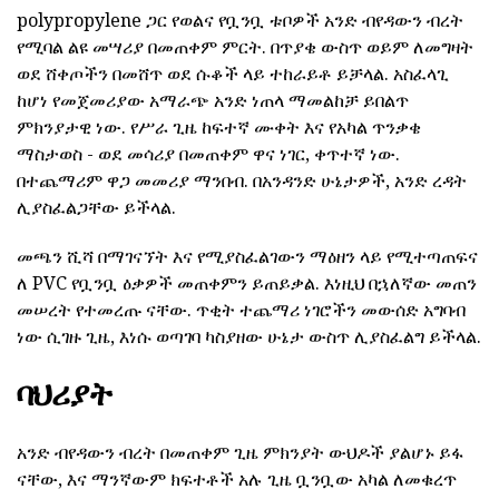
polypropylene ጋር የወልና የቧንቧ ቱቦዎች አንድ ብየዳውን ብረት
የሚባል ልዩ መሣሪያ በመጠቀም ምርት. በጥያቄ ውስጥ ወይም ለመግዛት
ወደ ሸቀጦችን በመሸጥ ወደ ሱቆች ላይ ተከራይቶ ይቻላል. አስፈላጊ
ከሆነ የመጀመሪያው አማራጭ አንድ ነጠላ ማመልከቻ ይበልጥ
ምክንያታዊ ነው. የሥራ ጊዜ ከፍተኛ ሙቀት እና የአካል ጥንቃቄ
ማስታወስ - ወደ መሳሪያ በመጠቀም ዋና ነገር, ቀጥተኛ ነው.
በተጨማሪም ዋጋ መመሪያ ማንበብ. በአንዳንድ ሁኔታዎች, አንድ ረዳት
ሊያስፈልጋቸው ይችላል.
መጫን ሺሻ በማገናኘት እና የሚያስፈልገውን ማዕዘን ላይ የሚተጣጠፍና
ለ PVC የቧንቧ ዕቃዎች መጠቀምን ይጠይቃል. እነዚህ በኋለኛው መጠን
መሠረት የተመረጡ ናቸው. ጥቂት ተጨማሪ ነገሮችን መውሰድ አግባብ
ነው ሲገዙ ጊዜ, እነሱ ወጣገባ ካስያዘው ሁኔታ ውስጥ ሊያስፈልግ ይችላል.
ባህሪያት
አንድ ብየዳውን ብረት በመጠቀም ጊዜ ምክንያት ውህዶች ያልሆኑ ይፋ
ናቸው, እና ማንኛውም ክፍተቶች አሉ ጊዜ ቧንቧው አካል ለመቁረጥ