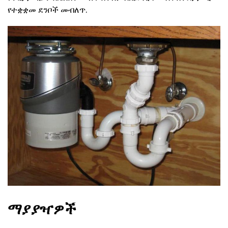
የተቋቋመ ደንቦች መብለጥ.
ማያያዣዎች