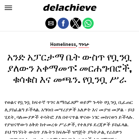
,
Homeliness
ግንባታ
አንድ አፓርታማ ቤት ውስጥ የቧንቧ
ያለውን አቀማመጥ: መርሐግብሮች,
ቁሳቁስ እና መጫን. የቧንቧ ሥራ
የወልና የቧንቧ ከፍተኛ ጥገና ለማስፈጸም ወይም ጉዳት የቧንቧ ቢፈጠር
ሊያስፈልግ ይችላል. አግባብ መሣሪያዎች አለዎት እና መያዝ መቻል - ይህ
ሂደት, ባለሙያዎች ተሳትፎ ያለ በተናጥል ዋናው ነገር መከናወን ይችላሉ.
የያዝናቸውን ዕቅድ ከተመረቱ ሥራዎች, የተለያዩ ደረጃዎች ይከፈላል.
ይህ ግንኙነት ውስጥ ያሉትን ክፍሎች ዝግጅት ያካትታል, የራስዎን