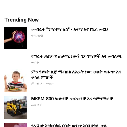
Trending Now
መብራት "ፕላዝማ ኳስ" - አላማ እና የስራ መርህ
ቴክኖሎጂ
የ ግፊት ሕክምና ጠቃሚ ነው? ግምገማዎች እና መግለጫ
ውበት
ምን ዓይነት ልጅ ማብሰል ለእራት ነው: ሁለት ጣፋጭ እና
ቀላል ምግቦች
ምግብ እና መጠጥ
MKSM-800 ሎድሮች: ዝርዝሮች እና ግምገማዎች
መኪኖች
የኦርኮድ እንክብካቤ በቤት ውስጥ አበባ በኋላ. ሁሉ