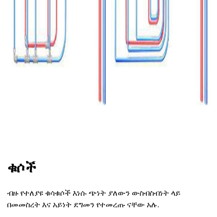
ቁሶች
ብዙ የተለያዩ ቁሳቁሶች እነሱ ጭነት ያለውን ውስብስብነት ላይ
በመመስረት እና አይነት ደግመን የተመረጡ ናቸው አሉ.