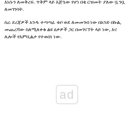
እነሱን ለመቅረፍ. ጥቅም ላይ እጅጌው የሆነ በቂ ርዝመት ያለው ቧንቧ
ለመገንባት.
ስራ ደረጃዎች አንዱ ተጣጣፊ ቱቦ ወደ ለመመገብ ነው በአንድ በኩል,
መጨረሻው ስለሚለቀቁ ልዩ ዕቃዎች ጋር በመገናኘት ላይ ነው, እና
ሌሎች የእምቢልታ የተወሰነ ነው.
ad