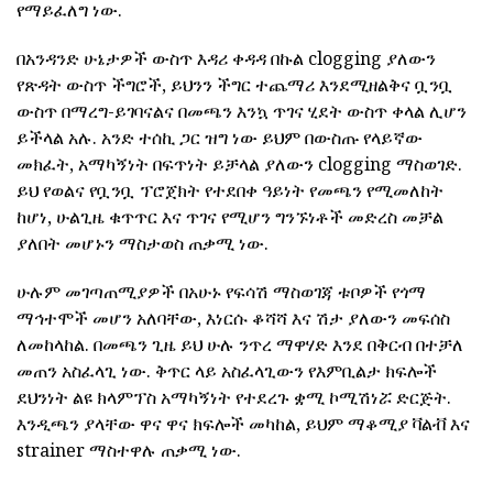
የማይፈለግ ነው.
በአንዳንድ ሁኔታዎች ውስጥ እዳሪ ቀዳዳ በኩል clogging ያለውን
የጽዳት ውስጥ ችግሮች, ይህንን ችግር ተጨማሪ እንደሚዘልቅና ቧንቧ
ውስጥ በማረግ-ይገባናልና በመጫን እንኳ ጥገና ሂደት ውስጥ ቀላል ሊሆን
ይችላል አሉ. አንድ ተሰኪ ጋር ዝግ ነው ይህም በውስጡ የላይኛው
መክፈት, አማካኝነት በፍጥነት ይቻላል ያለውን clogging ማስወገድ.
ይህ የወልና የቧንቧ ፕሮጀክት የተደበቀ ዓይነት የመጫን የሚመለከት
ከሆነ, ሁልጊዜ ቁጥጥር እና ጥገና የሚሆን ግንኙነቶች መድረስ መቻል
ያለበት መሆኑን ማስታወስ ጠቃሚ ነው.
ሁሉም መገጣጠሚያዎች በአሁኑ የፍሳሽ ማስወገጃ ቱቦዎች የጎማ
ማኅተሞች መሆን አለባቸው, እነርሱ ቆሻሻ እና ሽታ ያለውን መፍሰስ
ለመከላከል. በመጫን ጊዜ ይህ ሁሉ ንጥረ ማዋሃድ እንደ በቅርብ በተቻለ
መጠን አስፈላጊ ነው. ቅጥር ላይ አስፈላጊውን የእምቢልታ ክፍሎች
ደህንነት ልዩ ክላምፕስ አማካኝነት የተደረጉ ቋሚ ኮሚሽነሯ ድርጅት.
እንዲጫን ያላቸው ዋና ዋና ክፍሎች መካከል, ይህም ማቆሚያ ቫልቭ እና
strainer ማስተዋሉ ጠቃሚ ነው.