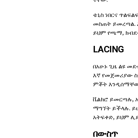
ቴኒስ ነበርና ጥልፍ
መስጠት ይመረጣል. 
ይህም የጫማ, ክብደት
LACING
በአሁኑ ጊዜ ልዩ መደ
እኛ የመጀመሪያው ስሪ
ምቾት እንዲሰማቸው
ቬልክሮ ይመርጣሉ, አ
ማግኘት ይችላሉ. ይ
አትፍቀድ, ይህም ሊ
በውስጥ