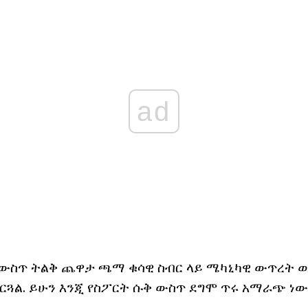
ad
ት ውስጥ ትልቅ ጨዋታ ጫማ ቁሳዊ ስብር ላይ ሜካኒካዊ ውጥረት 
ርጓል. ይሁን እንጂ የስፖርት ሱቅ ውስጥ ደግሞ ጥሩ አማራጭ ነው