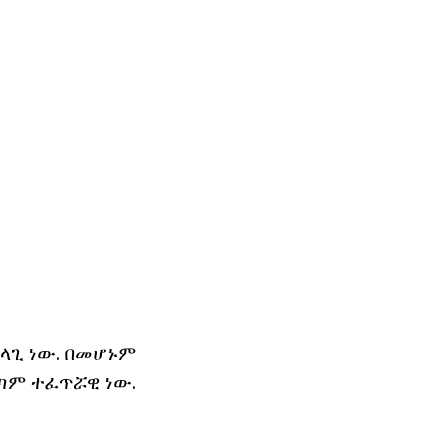
ፈላጊ ነው. በመሆኑም
ጣም ተፈጥሯዊ ነው.