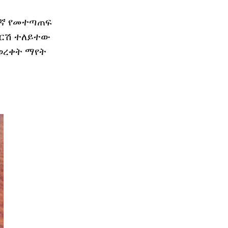
ተኛ የመተጣጠፍ
እግርሽ ተለይተው
 ወረቀት ማየት