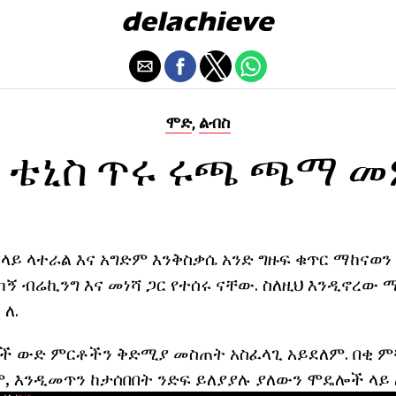
ሞድ
ልብስ
,
 ቴኒስ ጥሩ ሩጫ ጫማ 
ላይ ላተራል እና አግድም እንቅስቃሴ አንድ ግዙፍ ቁጥር ማከናወን 
ኝ ብሬኪንግ እና መነሻ ጋር የተሰሩ ናቸው. ስለዚህ እንዲኖረው 
ለ.
ች ውድ ምርቶችን ቅድሚያ መስጠት አስፈላጊ አይደለም. በቂ ምቹ
, እንዲመጥን ከታሰበበት ንድፍ ይለያያሉ ያለውን ሞዴሎች ላይ 