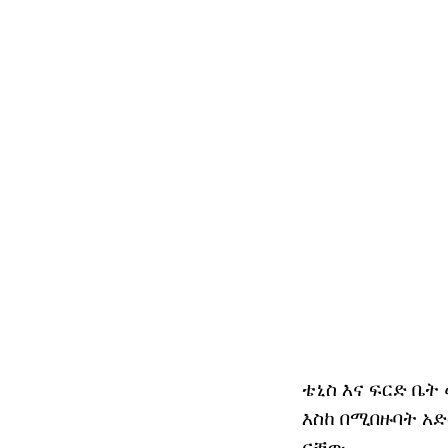
ቴኒስ እና ፍርድ ቤ
እስከ በሚበዙባት አድ
ናቸው.