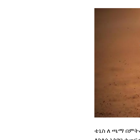
ቴኒስ ለ ጫማ በምት
ለስላሳ አስገባ ተመር