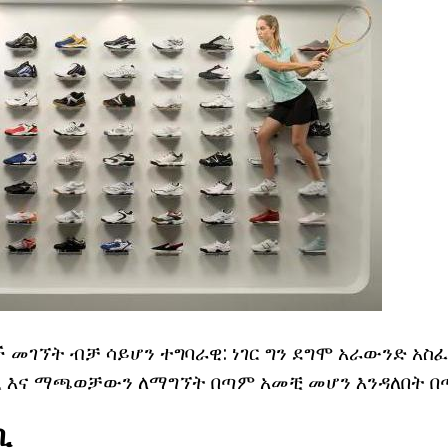
 መገኘት ብቻ ሳይሆን ተግባራዊ: ነገር ግን ደግሞ አራውንድ አስ
 እና ማጫወቻውን ለማግኘት በጣም አመቺ መሆን እንዳለበት በ
ቢ