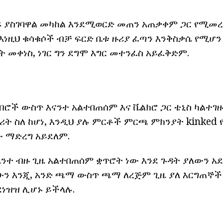
ልፍ ያስገባዋል መካከል እንደሚወርድ መጠን አጠቃቀም ጋር የሚ
እነዚህ ቁሳቁሶች ብቻ ፍርድ ቤቱ ዙሪያ ፈጣን እንቅስቃሴ የሚሆን
 መቀነስ, ነገር ግን ደግሞ እግር መተንፈስ አይፈቅድም.
ብሮች ውስጥ እናንተ አልተበጠሰም እና ቬልክሮ ጋር ቴኒስ ካልተገ
ት ስለ ከሆነ, እንዲህ ያሉ ምርቶች ምርጫ ምክንያት kinked 
 ማድረግ አይደለም.
ንተ ብዙ ጊዜ አልተበጠሰም ቋጥሮት ነው እንደ ጉዳት ያለውን አደ
ሁን እንጂ, አንድ ጫማ ውስጥ ጫማ ለረጅም ጊዜ ያለ እርግጠኞ
ደነዝዝ ሊሆኑ ይችላሉ.