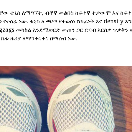
ው ቴኒስ ለማግኘት, ብቸኛ መልበስ ከፍተኛ ተቃውሞ እና ከፍ
 የተሰራ ነው. ቴኒስ ለ ጫማ የተወሰነ ሸካራነት እና density 
gzags መካከል እንደሚወርድ መጠን ጋር ድባብ እርስዎ ጥቃቅን
 ቤቱ ዙሪያ ለማንቀሳቀስ በማሰብ ነው.