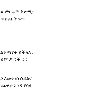
መረቱ ምርቶች ቅድሚያ
 መስፈርት ነው
ዙልን ማየት ይችላሉ.
የደም ሥሮች ጋር
ጋ ለመቀነስ ሲባልና
ች ጨዋታ እንዲያሳይ