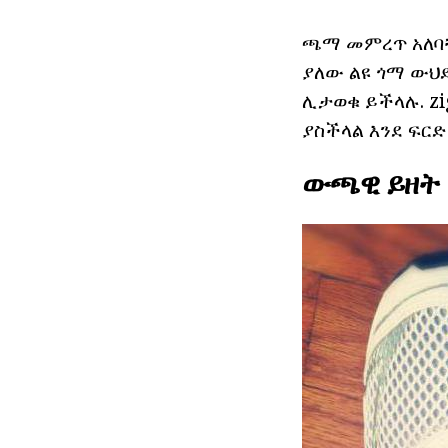
ጫማ መምረጥ አለባቸ
ያለው ልዩ ጎማ ውህድ
ሊታወቁ ይችላሉ. zi
ያስችላል እንደ ፍርድ
ውጫዊ ይዘት