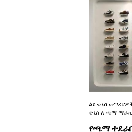
ልዩ ቴኒስ መሣሪያዎች
ቴኒስ ለ ጫማ ማራኪ
የጫማ ተደራ