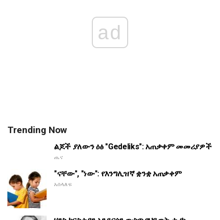
ad
Trending Now
ልጆች ያለውን ዕፅ "Gedeliks": አጠቃቀም መመሪያዎች
ጤና
"ናቸው", "ነው": የእንግሊዝኛ ቋንቋ አጠቃቀም
አሰላለፍ