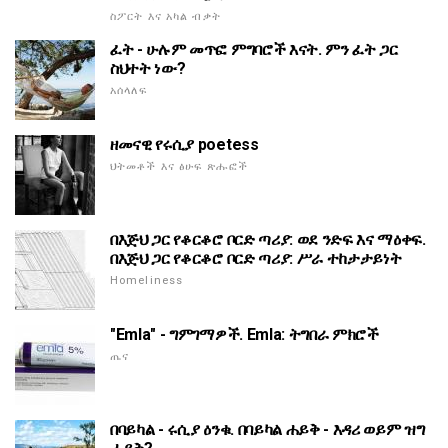
ስፖርት እና አካል ብቃት
ፈት - ሁሉም መጥፎ ምግባሮች እናት. ምን ፈት ጋር
ስህተት ነው?
አሰላለፍ
ዘመናዊ የሩሲያ poetess
ህትመቶች እና ፅሁፍ ጽሑፎች
በእጅህ ጋር የቆርቆሮ ቦርድ ጣሪያ: ወደ ንድፍ እና ማዕቀፍ.
በእጅህ ጋር የቆርቆሮ ቦርድ ጣሪያ: ሥራ ተከታታይነት
Homeliness
"Emla" - ግምገማዎች. Emla: ትግበራ ምክሮች
ጤና
በባይካል - ሩሲያ ዕንቁ. በባይካል ሐይቅ - እዳሪ ወይም ዝግ