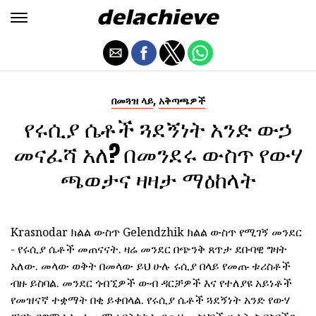
,
በመጓዝ ላይ
አቅጣጫዎች
የሩሲያ ሴቶች ጓደኝነት አንድ ውኃ
መናፈሻ አለ? በመንደሩ ውስጥ የውሃ
ጫወታና ዛዛታ ማዕከላት
Krasnodar ክልል ውስጥ Gelendzhik ክልል ውስጥ የሚገኝ መንደር
- የሩሲያ ሴቶች መጠናናት. ዛሬ መንደር በጭንቅ ጸጥታ ደቡባዊ ግዛት
አለው. መላው ወቅት በመላው ይህ ሁሉ ሩሲያ በላይ የመጡ ቱሪስቶች
ብዙ ይስባል. መንደር ጎብኚዎች ውብ ዳርቻዎች እና የተለያዩ አይነቶች
የመዝናኛ ተቋማት በቂ ይቀበላል. የሩሲያ ሴቶች ጓደኝነት አንድ የውሃ