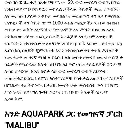
ውስብስብ: ul. ቀይ ከአሕዛቦቹም, መ. 59. ውኃ መናፈሻ ውስጥ, በጥሬ
ገንዘብ ወይም በባንክ ካርድ መክፈል ይችላሉ. ትኬቶች ወጪ የ ጉብኝት
እና መታጠብ ያለውን ቆይታ መካከል የተመረጠውን ቀን ላይ ይወሰናል.
የአዋቂዎች ቀን ትኬት ገደማ 1000 ሩብል ወጪዎችዎን. በ ውስብስብ
ውስጥ ቀን ወቅት አኒሜሽን ፕሮግራሞች እና ምሽት discos አረፋ
ተሸክመው ናቸው. የሩሲያ ሴቶች እና ልጆች እንዲሁም አዋቂዎች
የስፖርት እንቅስቃሴዎች ጓደኝነት waterpark እባክዎ - ይህ ዮጋ, አኳ
ኤሮቢክስ, በልጆች ጂምናስቲክ እና እንቅስቃሴዎችን ተተኩ ሕንጻዎች
ነው. የውሃ መዝናኛ ማዕከል የራሱ ክልል ውስጥ ዘመናዊ መሠረተ በርካታ
ካፌዎች የሚሰራው አሉት. ይህ የኤሌክትሮኒክ መቆለፊያዎች ጋር ምቹ
ሎከር ያቀርባል. አንድ ከፍታ ላይ ውኃ መናፈሻ ውስጥ ደህንነት:
መጠመቂያ ሁልጊዜ ልምድ አስተማሪዎቹ ያካትታል አጠገብ መሣሪያዎች
በየጊዜው ተፈትኖ ነው. በታሪክ ዘመናት ሁሉ ውስብስብ ውሃ ያዝናናን
ሥራ ጉዳት እና የግል ጉዳት ጋር የተያያዘ ከባድ ቅሌቶች ላይ ታየ
አያውቅም.
አንድ AQUAPARK ጋር የመዝናኛ ፓርክ
"MALIBU"