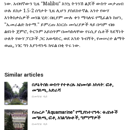
ነው. አብዛኛውን ጊዜ "Malibu" እንኳ ትንንሽ ልጆች ውስጥ መታጠብ
ሁሉ ደስታ 1.5-2 ሰዓታት ጊዜ ሊሆን ያስደስተኛል. አንተ የውሃ
እንቅስቃሴዎች መሃል ሂድ: በዚያም ሙሉ ቀን ማሳለፍ የሚፈልጉ ከሆነ,
"ኤመራልድ ከተማ." ይምረጡ እነርሱ መሳሪያዎች ላይ በጣም ብዙ
ልዩነት ጀምሮ, ትርጉም አይሰጥም በመካከላቸው የሩሲያ ሴቶች ጓደኝነት
ሁለት የውሃ ፓርኮች ጋር አወዳድር, ወደ አንድ ጉብኝት, የመሠረተ ልማት
ወጪ, ነገር ግን እያንዳንዱ ክፍል በቂ ጥሩ ነው.
Similar articles
በዶኔትስክ ውስጥ የተቀረጹ አስመሳይ አካላት: ፎቶ,
መግለጫ, አድራሻ
በመጓዝ ላይ
የጡረታ "Aquamarine" የሚያስተናግዱ: ቱሪስቶች
መግለጫ, ፎቶ, አገልግሎቶች, ግምገማዎች
በመጓዝ ላይ