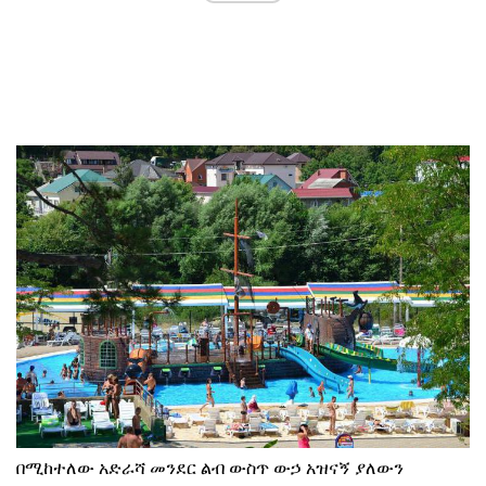
በሚከተለው አድራሻ መንደር ልብ ውስጥ ውኃ አዝናኝ ያለውን