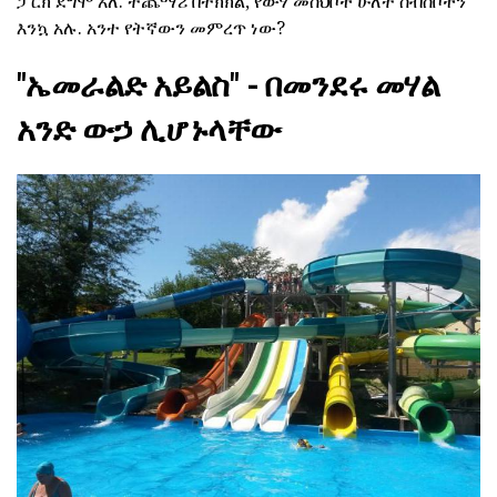
ፓርክ ደግሞ አለ. ተጨማሪ በትክክል, የውሃ መስህቦች ሁለት ስብስቦችን
እንኳ አሉ. አንተ የትኛውን መምረጥ ነው?
"ኤመራልድ አይልስ" - በመንደሩ መሃል
አንድ ውኃ ሊሆኑላቸው