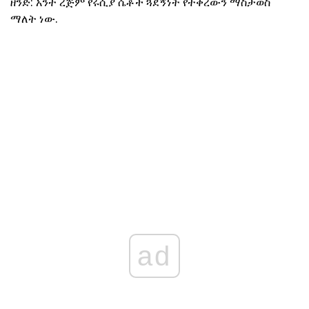
ዘንድ: አንተ ረጅም የሩሲያ ሴቶች ጓደኝነት የተቀረውን ማስታወስ
ማለት ነው.
ad