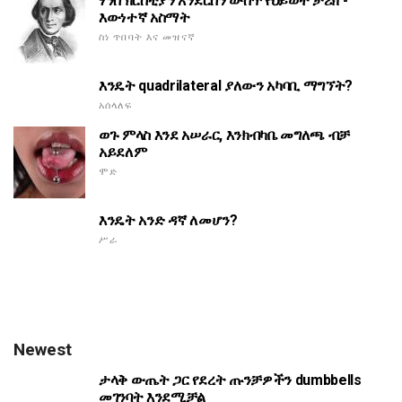
ሃንስ ክርስቲያን አንደርሰን ውስጥ የህይወት ታሪክ -
እውነተኛ አስማት
ስነ ጥበባት እና መዝናኛ
እንዴት quadrilateral ያለውን አካባቢ ማግኘት?
አሰላለፍ
ወጉ ምላስ እንደ አሠራር, እንክብካቤ መግለጫ ብቻ
አይደለም
ሞድ
እንዴት አንድ ዳኛ ለመሆን?
ሥራ
Newest
ታላቅ ውጤት ጋር የደረት ጡንቻዎችን dumbbells
መገንባት እንደሚቻል