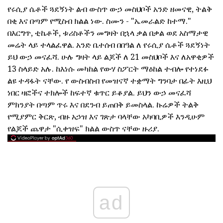
የሩሲያ ሴቶች ጓደኝነት ልብ ውስጥ ውኃ መስህቦች አንድ ዘመናዊ, ትልቅ
በቂ እና በጣም የሚስብ ክልል ነው. ስሙን - "ኤመራልድ ከተማ."
በእርግጥ, ቲኬቶች, ቱሪስቶችን መግዛት በኋላ ቃል በቃል ወደ አስማታዊ
መሬት ላይ ተላልፈዋል. አንድ ቤተሰብ በበዓል ለ የሩሲያ ሴቶች ጓደኝነት
ይህ ውኃ መናፈሻ. ሁሉ ግዛት ላይ ልጆች ለ 21 መስህቦች እና ለአዋቂዎች
13 ስላይድ አሉ. ከእነሱ መካከል የውሃ ስፖርት ማዕከል ተብሎ የተነደፉ
ልዩ ተዳፋት ናቸው. የ ውስብስብ የመዝናኛ ተቋማት ግንባታ በፊት እዚህ
ነበር ዛፎችና ተክሎች ከፍተኛ ቁጥር ይቆያል. ይህን ውኃ መናፈሻ
ምክንያት በጣም ጥሩ እና በደንብ ይጠበቅ ይመስላል. ኩሬዎች ትልቅ
የሚያምር ቅርጽ, ብዙ አኃዝ እና ገጽታ ባላቸው አካባቢዎች እንዲሁም
የልጆች ጨዋታ "ሲቀዝፍ" ክልል ውስጥ ናቸው ዙሪያ.
ad