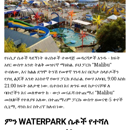
የሩሲያ ሴቶች ጓደኝነት ቱሪስቶች ተወዳጅ መዳረሻዎች አንዱ - ክፍት
አየር ውስጥ አንድ ትልቅ መዝናኛ ማዕከል. ይህ ፓርክ "Malibu"
ተብለው, እና ክልል ደግሞ ትንሽ የመዋኛ ገንዳ እና በርካታ ስላይዶችን
የያዘ, ልጆች አንድ አነስተኛ የውሃ ፓርክ ይሰራል. የውሃ አካባቢ 9:00 እስከ
21:00 ክፍት ዕለታዊ ነው. ቤተሰብ እና ጽንፍ ወደ ከታናናሾቹ ለ
ባቡሮችን እና መለዋወጥ ከ - ውኃ መናፈሻ በተጨማሪ "Malibu"
መስህቦች የተለያዩ አለው. በተጨማሪም ፓርኩ ውስጥ ዘመናዊ-5 ቀኖች
ሲኒማ, ዳንስ እና ስትሪፕ ክለብ ነው.
ምን WATERPARK ሴቶች የተሻለ