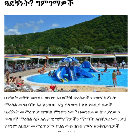
ጓደኝነት? ግምገማዎች
በበዓላት ወቅት መንደር ውስጥ አብዛኞቹ ቱሪስቶችን የውሃ ስፖርት
ማዕከል መጎብኘት እፈልጋለሁ. አኳ ያለውን ክልል የሩሲያ ሴቶች
ጓደኝነት መምረጥ ይገሰግሳል ምንድን ነው? በመንደሩ ውስጥ ያለውን
መዝናኛ ማዕከል ላይ አሉታዊ ግምገማዎችን ማግኘት አስቸጋሪ ነው. ይህ
የቱንም እርስዎ መምረጥ ምን ያህል ውስብስብ የውሃ እንቅስቃሴዎች