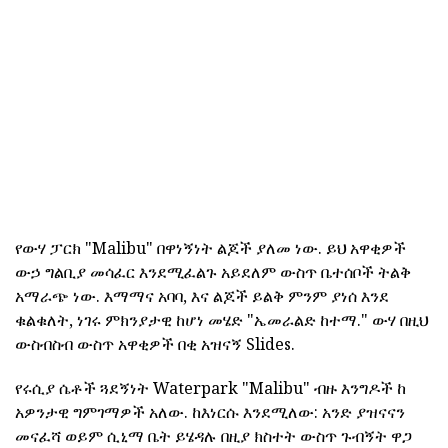
የውሃ ፓርክ "Malibu" በዋነኝነት ልጆች ያለመ ነው. ይህ አዋቂዎች
ውኃ ግልቢያ መሳፈር እንደሚፈልጉ አይደለም ውስጥ ቤተሰቦች ትልቅ
አማራጭ ነው. እማማና አባባ, እና ልጆች ይልቅ ምንም ያነሰ እንደ
ቁልቁለት, ነገሩ ምክንያታዊ ከሆነ መሄድ "ኤመራልድ ከተማ." ውሃ በዚህ
ውስብስብ ውስጥ አዋቂዎች በቂ አዝናኝ Slides.
የሩሲያ ሴቶች ጓደኝነት Waterpark "Malibu" ብዙ እንግዶች ከ
አዎንታዊ ግምገማዎች አለው. ከእነርሱ እንደሚለው: አንድ ያዝናናን
መናፈሻ ወይም ሲኒማ ቤት ይሄዳሉ በዚያ ክስተት ውስጥ ጉብኝት ዋጋ