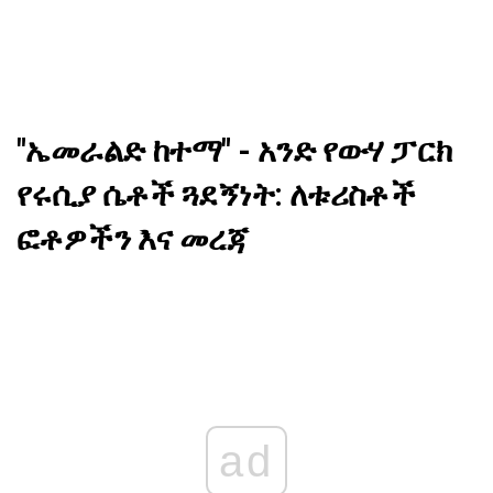
"ኤመራልድ ከተማ" - አንድ የውሃ ፓርክ
የሩሲያ ሴቶች ጓደኝነት: ለቱሪስቶች
ፎቶዎችን እና መረጃ
ad