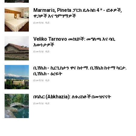
Marmaris, Pineta ፓርክ ዴሉክስ 4 * - ፎቶዎች,
ዋጋዎች እና ግምገማዎች
በመጓዝ ላይ
Veliko Tarnovo መስህቦች: መግለጫ እና ሳቢ
እውነታዎች
በመጓዝ ላይ
ቢሽኬክ - ኪርጊስታን ዋና ከተማ. ቢሽኬክ ከተማ ካርታ.
ቢሽኬክ - ዕረፍት
በመጓዝ ላይ
በባሕር (Abkhazia): ለቱሪስቶች በመዝናናት
በመጓዝ ላይ