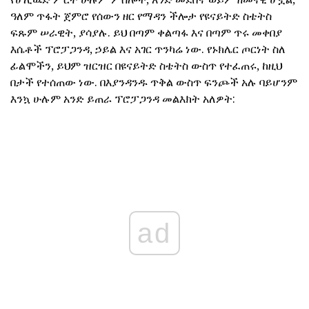
ዓለም ጥፋት ጀምሮ የሰውን ዘር የማዳን ችሎታ የዩናይትድ ስቴትስ
ፍጹም ሠራዊት, ያሳያሉ. ይህ በጣም ቀልጣፋ እና በጣም ጥሩ መቀበያ
እሴቶች ፕሮፓጋንዳ, ኃይል እና አገር ጥንካሬ ነው. የኑክሌር ጦርነት ስለ
ፊልሞችን, ይህም ዝርዝር በዩናይትድ ስቴትስ ውስጥ የተፈጠሩ, ከዚህ
በታች የተሰጠው ነው. በእያንዳንዱ ጥቅል ውስጥ ፍንጮች አሉ ባይሆንም
እንኳ ሁሉም አንድ ይጠራ ፕሮፓጋንዳ መልእክት አለዎት:
ad