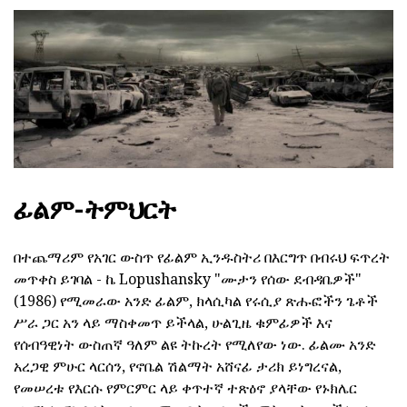
ፊልም-ትምህርት
በተጨማሪም የአገር ውስጥ የፊልም ኢንዱስትሪ በእርግጥ በብሩህ ፍጥረት
መጥቀስ ይገባል - ኬ Lopushansky "ሙታን የሰው ደብዳቤዎች"
(1986) የሚመራው አንድ ፊልም, ክላሲካል የሩሲያ ጽሑፎችን ጌቶች
ሥራ ጋር አን ላይ ማስቀመጥ ይችላል, ሁልጊዜ ቁምፊዎች እና
የሰብዓዊነት ውስጠኛ ዓለም ልዩ ትኩረት የሚለየው ነው. ፊልሙ አንድ
አረጋዊ ምሁር ላርሰን, የኖቤል ሽልማት አሸናፊ ታሪክ ይነግረናል,
የመሠረቱ የእርሱ የምርምር ላይ ቀጥተኛ ተጽዕኖ ያላቸው የኑክሌር