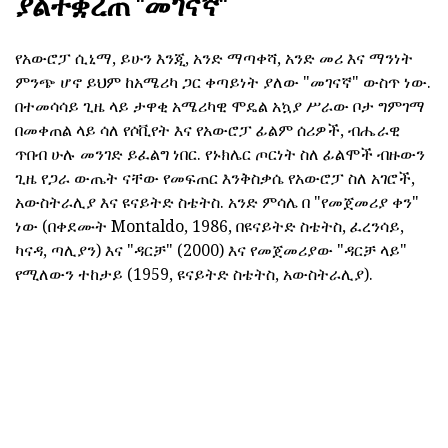
ያልተቋረጠ "መገናኛ"
የአውሮፓ ሲኒማ, ይሁን እንጂ, አንድ ማጣቀሻ, አንድ መሪ እና ማንነት
ምንጭ ሆኖ ይህም ከአሜሪካ ጋር ቀጣይነት ያለው "መገናኛ" ውስጥ ነው.
በተመሳሳይ ጊዜ ላይ ታዋቂ አሜሪካዊ ሞዴል አኳያ ሥራው ቦታ ግምገማ
በመቀጠል ላይ ሳለ የሶቪየት እና የአውሮፓ ፊልም ሰሪዎች, ብሔራዊ
ጥበብ ሁሉ መንገድ ይፈልግ ነበር. የኑክሌር ጦርነት ስለ ፊልሞች ብዙውን
ጊዜ የጋራ ውጤት ናቸው የመፍጠር እንቅስቃሴ የአውሮፓ ስለ አገሮች,
አውስትራሊያ እና ዩናይትድ ስቴትስ. አንድ ምሳሌ በ "የመጀመሪያ ቀን"
ነው (በቀደሙት Montaldo, 1986, በዩናይትድ ስቴትስ, ፈረንሳይ,
ካናዳ, ጣሊያን) እና "ዳርቻ" (2000) እና የመጀመሪያው "ዳርቻ ላይ"
የሚለውን ተከታይ (1959, ዩናይትድ ስቴትስ, አውስትራሊያ).