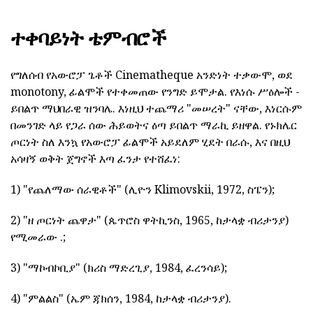
ተቀባይነት ቴምብሮች
የግለሰብ የአውሮፓ ጌቶች Cinematheque አንድነት ተቃውሞ, ወደ
monotony, ፊልሞች የተቀመጠው የንግድ ይሞታል. የእነሱ ሥዕሎች -
ይበልጥ ማህበራዊ ዝንባሌ. እነዚህ ተጨማሪ "መሠረት" ናቸው, እነርሱም
በመንገድ ላይ የጋራ ሰው ሕይወትና ዕጣ ይበልጥ ማራኪ ይዘዋል. የኑክሌር
ጦርነት ስለ እንኳ የአውሮፓ ፊልሞች አይደለም ሂደት በራሱ, እና በዚህ
አሳዛኝ ወቅት ጀግኖች እጣ ፈንታ የተሸፈነ:
1) "የጨለማው ሰራዊቶች" (ሊዮን Klimovskii, 1972, ስፔን);
2) "ዘ ጦርነት ጨዋታ" (ጴጥሮስ ዋትኪንስ, 1965, ከታላቋ ብሪታንያ)
የሚመራው .;
3) "ማኮብኮቢያ" (ክሪስ ማድረጊያ, 1984, ፈረንሳይ);
4) "ምልልስ" (ኤም ጃክሰን, 1984, ከታላቋ ብሪታንያ).