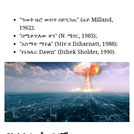
"ዓመት ዜሮ ውስጥ በድንጋጤ" (ሬይ Milland,
1962);
"በሚቀጥለው ቀን" (N. ሜየር, 1983);
"አስማት ማይል" (Stiv ደ Dzharnatt, 1988);
"የኑክሌር Dawn" (Dzhek Sholder, 1990).