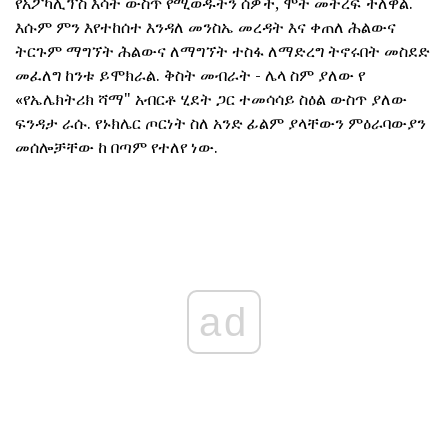
የአፖካሊፕስ እሳት ውስጥ የሚወዱትን ሰዎች, ሞት መትረፍ ችለዋል.
እሱም ምን እየተከሰተ እንዳለ መንስኤ መረዳት እና ቀጠለ ሕልውና
ትርጉም ማግኘት ሕልውና ለማግኘት ተስፋ ለማድረግ ትኖሩበት መስደድ
መፈለግ ከንቱ ይሞክራል. ቅስት መብራት - ሌላ ስም ያለው የ
«የኤሌክትሪክ ሻማ" አብርቶ ሂደት ጋር ተመሳሳይ ስዕል ውስጥ ያለው
ፍንዳታ ራሱ. የኑክሌር ጦርነት ስለ አንድ ፊልም ያላቸውን ምዕራባውያን
መሰሎቻቸው ከ በጣም የተለየ ነው.
ad