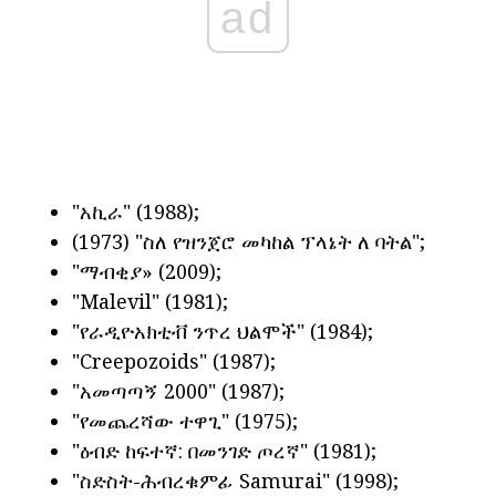
ad
"አኪራ" (1988);
(1973) "ስለ የዝንጀሮ መካከል ፕላኔት ለ ባትል";
"ማብቂያ» (2009);
"Malevil" (1981);
"የራዲዮአክቲቭ ንጥረ ህልሞች" (1984);
"Creepozoids" (1987);
"አመጣጣኝ 2000" (1987);
"የመጨረሻው ተዋጊ" (1975);
"ዕብድ ከፍተኛ: በመንገድ ጦረኛ" (1981);
"ስድስት-ሕብረቁምፊ Samurai" (1998);