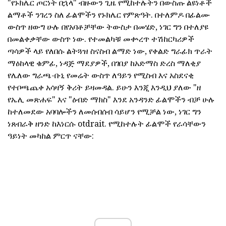
"የኑክሌር ጦርነት በኋላ" ብዙውን ጊዜ የሚከተሉትን በውስጡ ልዩነቶች
ልማቶች ንገረን ስለ ፊልሞችን የኑክሌር የምጽዓት. በተለምዶ በፊልሙ
ውስጥ ዘውግ ሁሉ በየአባቶቻቸው ትውስታ በመሄድ, ነገር ግን በተለያዩ
በመልቀቃቸው ውስጥ ነው. የተመልካቹ መቍረጥ ተሽከርካሪዎች
ጣሳዎች ላይ የለበሱ ልትጓዝ ስናስብ ልማድ ነው, የቀልድ ግራፊክ ጥራት
ማዕከላዊ ቁምፊ, ነዳጅ ማደያዎች, በገበያ ከአድማስ ድረስ ማለቂያ
የሌለው ግራጫ-ቡኒ የመሬት ውስጥ ለዓይን የሚስብ እና አስደናቂ
የተቦጫጨቀ አሳዛኝ ቅሪት ይዛመዳል. ይሁን እንጂ እንዲህ ያለው "ዘ
የኤሊ መጽሐፍ" እና "ዕብድ ማክስ" እንደ አንዳንድ ፊልሞችን ብቻ ሁሉ
ከተለመደው አባባሎችን ለመሰብሰብ ሳይሆን የሚቻል ነው, ነገር ግን
ነጸብራቅ ዘንድ ከእነርሱ otdrait. የሚከተሉት ፊልሞች የራሳቸውን
ዓይነት መካከል ምርጥ ናቸው: