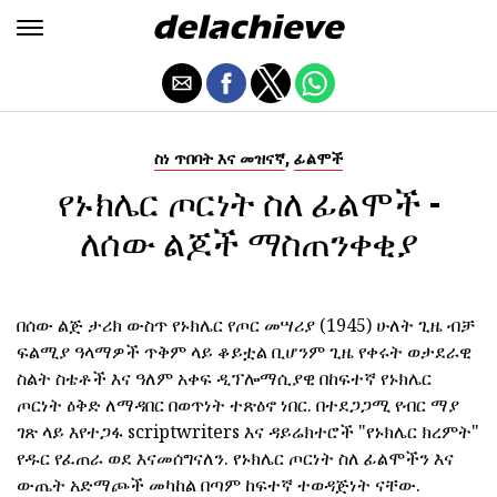
,
ስነ ጥበባት እና መዝናኛ
ፊልሞች
የኑክሌር ጦርነት ስለ ፊልሞች -
ለሰው ልጆች ማስጠንቀቂያ
በሰው ልጅ ታሪክ ውስጥ የኑክሌር የጦር መሣሪያ (1945) ሁለት ጊዜ ብቻ
ፍልሚያ ዓላማዎች ጥቅም ላይ ቆይቷል ቢሆንም ጊዜ የቀሩት ወታደራዊ
ስልት ስቴቶች እና ዓለም አቀፍ ዲፕሎማሲያዊ በከፍተኛ የኑክሌር
ጦርነት ዕቅድ ለማዳበር በወጥነት ተጽዕኖ ነበር. በተደጋጋሚ የብር ማያ
ገጽ ላይ እየተጋፋ scriptwriters እና ዳይሬክተሮች "የኑክሌር ክረምት"
የዱር የፈጠራ ወደ እናመሰግናለን. የኑክሌር ጦርነት ስለ ፊልሞችን እና
ውጤት አድማጮች መካከል በጣም ከፍተኛ ተወዳጅነት ናቸው.