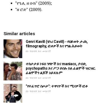
"የዔሊ ዘ ቡክ" (2009);
"ዘ ሮድ" (2009).
Similar articles
Genri Kavill (ሄንሪ Cavill) - የህይወት ታሪክ,
filmography, ፎቶዎች እና የግል ሕይወት
ስነ ጥበባት እና መዝናኛ
ተከታታይ ነፍሰ ገዳዮች እና maniacs, ያብድ,
psychopaths እና ሥጋ ይበሉ ስለ ፊልሞች ዝርዝር.
ፊልሞችን ልጆች አይደሉም
ስነ ጥበባት እና መዝናኛ
"የተፈጥሮ ስጦታ": ተዋናዮች እና ሚናዎች ፎቶ
ስነ ጥበባት እና መዝናኛ