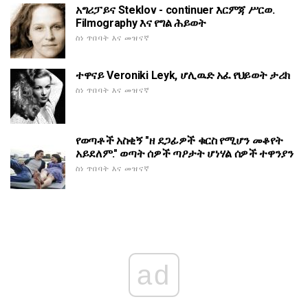
አግሪፓይና Steklov - continuer እርምጃ ሥርወ.
Filmography እና የግል ሕይወት
ስነ ጥበባት እና መዝናኛ
ተዋናይ Veroniki Leyk, ሆሊዉድ አፈ የህይወት ታሪክ
ስነ ጥበባት እና መዝናኛ
የወጣቶች አስቂኝ "ዘ ደጋፊዎች ቁርስ የሚሆን መቆየት
አይደለም." ወጣት ሰዎች ጣዖታት ሆነሃል ሰዎች ተዋንያን
ስነ ጥበባት እና መዝናኛ
ad