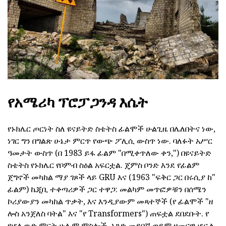
የአሜሪካ ፕሮፓጋንዳ እሴት
የኑክሌር ጦርነት ስለ ዩናይትድ ስቴትስ ፊልሞች ሁልጊዜ በሌለበትና ነው,
ነገር ግን በግልጽ ሁኔታ ምርጥ የውጭ ፖሊሲ ውስጥ ነው. ባለፉት አሥር
ዓመታት ውስጥ (በ 1983 ይፋ ፊልም "በሚቀጥለው ቀን,") በዩናይትድ
ስቴትስ የኑክሌር የቦምብ ስዕል አፍርቷል. ጄምስ ቦንድ እንደ የፊልም
ጀግኖች መካከል ማያ ገጾች ላይ GRU እና (1963 "ፍቅር ጋር በሩሲያ ከ"
ፊልም) ኬጂቢ ተቀጣሪዎች ጋር ተዋጋ: መልካም መጥፎዎቹን በሰሜን
ኮሪያውያን መካከል ጥቃት, እና እንዲያውም መጻተኞች (የ ፊልሞች "ዘ
ሎስ አንጀለስ ባትል" እና "የ Transformers") ጠፍቷል ደበደቡት. የ
የሆሊዉድ ምርት ሁሉም ምስሎች, አንድ መደበኛ ወይም ዘመናዊ ሆኗል,