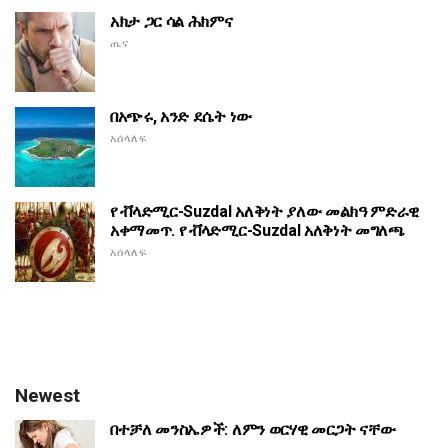
አክታ ጋር ሳል ሕክምና
ጤና
በአጭሩ, አንድ ደሴት ነው
አሰላለፍ
የ ቭላድሚር-Suzdal አለቅነት ያለው መልክዓ ምድራዊ
አቀማመጥ. የ ቭላድሚር-Suzdal አለቅነት መግለጫ
አሰላለፍ
Newest
በተቻለ መንስኤዎች: ለምን ወርሃዊ መርጋት ናቸው