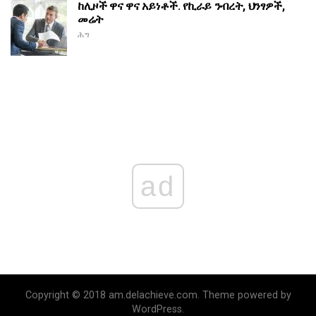
ከሊዞች ዋና ዋና አይነቶች. የኪራይ ንብረት, ህንፃዎች,
መሬት
ሕግ
ad
Copyright © 2018 am.delachieve.com. Theme powered by
WordPress.