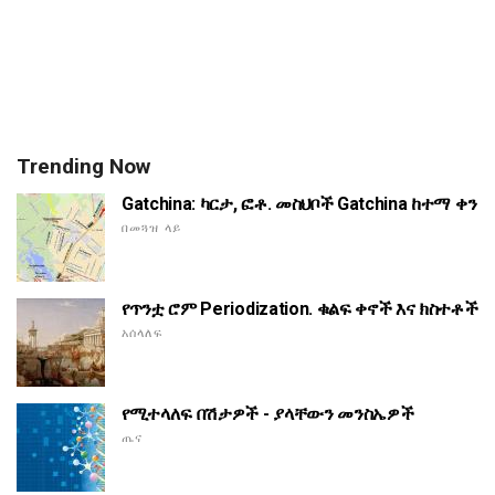
Trending Now
Gatchina: ካርታ, ፎቶ. መስህቦች Gatchina ከተማ ቀን
በመጓዝ ላይ
የጥንቷ ሮም Periodization. ቁልፍ ቀኖች እና ክስተቶች
አሰላለፍ
የሚተላለፍ በሽታዎች - ያላቸውን መንስኤዎች
ጤና