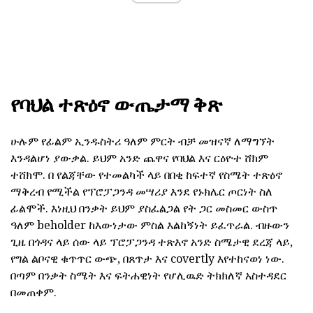
የባህል ተጽዕኖ ውጤታማ ቅጽ
ሁሉም የፊልም ኢንዱስትሪ ዓለም ምርት ብቻ መዝናኛ ለማግኘት
እንዳልሆነ ያውቃል. ይህም አንድ ጨዋና የባህል እና ርዕዮተ ሸክም
ተሸክሞ. በ የልጃቸው የተመልካች ላይ በበቂ ከፍተኛ የስሜት ተጽዕኖ
ማቅረብ የሚችል የፕሮፓጋንዳ መሣሪያ እንደ የኑክሌር ጦርነት ስለ
ፊልሞች. እነዚህ በንቃት ይህም ያስፈልጋል የት ጋር መስመር ውስጥ
ዓለም beholder ከእውነታው ምስል እልከኝነት ይፈጥራል. ብዙውን
ጊዜ በጎዳና ላይ ሰው ላይ ፕሮፓጋንዳ ተጽእኖ አንድ ስሜታዊ ደረጃ ላይ,
የግል ልቦናዊ ቁጥጥር ውጭ, በጸጥታ እና covertly እየተከናወነ ነው.
በጣም በንቃት ስሜት እና ፍትሐዊነት የሆሊዉድ ትክክለኛ አስተዳደር
በመጠቀም.