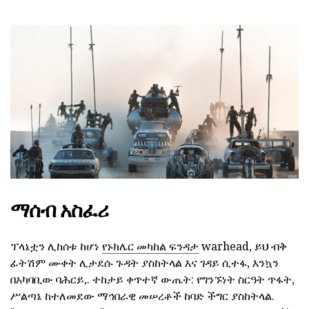
ማሰብ አስፈሪ
ፕላኔቷን ሊከሰቱ ከሆነ
የኑክሌር መካከል ፍንዳታ
warhead, ይህ ብቅ
ፊትሽም ሙቀት ሊታደሱ ጉዳት ያስከትላል እና ገዳይ ሲተፋ, እንኳን
በአካባቢው ባሕርይ,. ተከታይ ቀጥተኛ ውጤት: የግንኙነት ስርዓት ጥፋት,
ሥልጣኔ ከተለመደው ማኅበራዊ መሠረቶች ከባድ ችግር ያስከትላል.