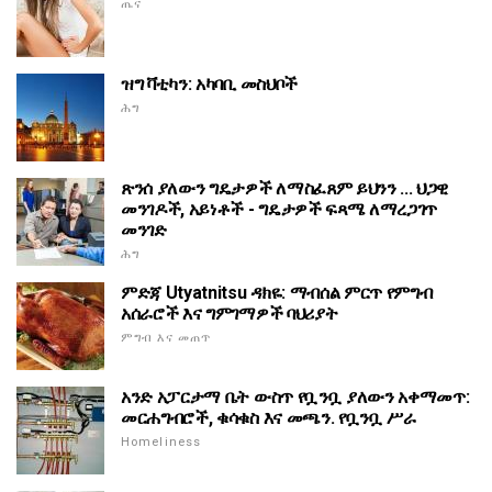
ጤና
ዝግ ቫቲካን: አካባቢ መስህቦች
ሕግ
ጽንሰ ያለውን ግዴታዎች ለማስፈጸም ይህንን ... ህጋዊ
መንገዶች, አይነቶች - ግዴታዎች ፍጻሜ ለማረጋገጥ
መንገድ
ሕግ
ምድጃ Utyatnitsu ዳክዬ: ማብሰል ምርጥ የምግብ
አሰራሮች እና ግምገማዎች ባህሪያት
ምግብ እና መጠጥ
አንድ አፓርታማ ቤት ውስጥ የቧንቧ ያለውን አቀማመጥ:
መርሐግብሮች, ቁሳቁስ እና መጫን. የቧንቧ ሥራ
Homeliness