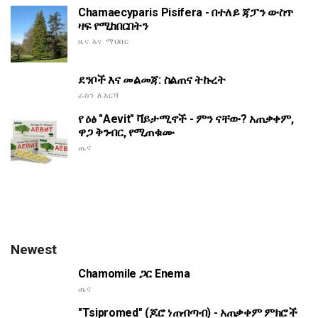
Chamaecyparis Pisifera - በተለይ ጃፓን ውስጥ
ዛፍ የሚከበርበትን
ዜና እና ማህበር
ደንቦች እና መልመጃ: ስልጠና ትኩረት
ራስን ለእርሻ
የ ዕፅ "Aevit" ቫይታሚኖች - ምን ናቸው? አጠቃቀም,
ዋጋ ቅንብር, የሚጠቁሙ
ጤና
Newest
Chamomile ጋር Enema
ጤና
"Tsipromed" (ጆሮ ነጠብጣብ) - አጠቃቀም ምክሮች