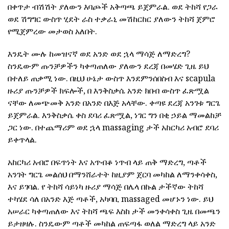
በቀጥታ ብሽሽት ያለውን እባጮች አቅጣጫ ይጀምራል. ወደ ትከሻ የጋራ
ወደ ሽግግር ውስጥ ሂደት ራስ ተቃራኒ መሽከርከር ያለውን ትከሻ ጀምሮ
የሚጀምረው መታወስ አለበት.
እንዴት ሙሉ ከመዝናኛ ወደ አንድ ወደ ኋላ ማሳጅ ለማድረግ?
ስንዴውም ጡንቻዎችን ካቀጣጠለው ያለውን ደረጃ በመሄድ ጊዜ ይህ
በተለይ ጠቃሚ ነው. በዚህ ሁኔታ ውስጥ እንደምንሰበስብ እና scapula
ዙሪያ ጡንቻዎች ክፍሎች, በ እንቅስቃሴ አንድ ክበብ ውስጥ ፈጽሟል
ናቸው ለመጭመቅ አንድ በአንድ በእጅ አላቸው. ቀጣዩ ደረጃ አንገቱ ግርጌ
ይጀምራል. እንቅስቃሴ ቀስ ደባሪ ፈጽሟል, ነገር ግን በቂ ኃይል ማመልከቻ
ጋር ነው. በተጨማሪም ወደ ኋላ massaging ታች አከርካሪ አብሮ ደባሪ
ይቀጥላል.
አከርካሪ አብሮ በፍጥነት እና አጥብቆ ነጥብ ላይ ጠቅ ማድረግ, ጣቶች
አንገት ግርጌ መልሰህ በማንሸራተት ከዚያም ጀርባ መካከል ለማንቀሳቀስ,
እና ይገባል. የ ትከሻ ሳይነካ ዙሪያ ማሳጅ በሌላ በኩል ታችኛው ትከሻ
ተካሄደ ሳለ በአንድ እጅ ጣቶች, አካባቢ massaged መሆኑን ነው. ይህ
አሠራር ካቀጣጠለው እና ትከሻ ጫፍ እስከ ታች መንቀሳቀስ ጊዜ በመጫን
ይታዘዛሉ. ስንዴውም ጣቶች መካከል ጠፍጣፋ ወለል ማድረግ ላይ አንድ