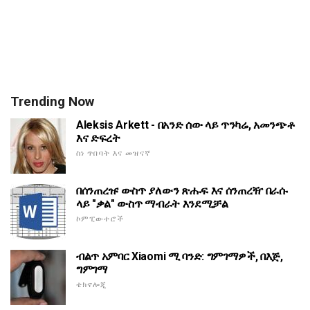
Trending Now
Aleksis Arkett - በአንድ ሰው ላይ ጥንካሬ, አመንጭቶ
እና ድፍረት
ስነ ጥበባት እና መዝናኛ
በሰንጠረዡ ውስጥ ያለውን ጽሑፍ እና ሰንጠረዥ በራሱ
ላይ "ቃል" ውስጥ ማብራት እንደሚቻል
ኮምፒውተሮች
ብልጥ አምባር Xiaomi ሚ ባንድ: ግምገማዎች, በእጅ,
ግምገማ
ቴክኖሎጂ