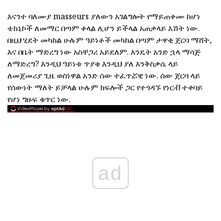
እናንተ ባለሙያ masseurs ያለውን አገልግሎት የማይጠቀሙ ከሆነ
ቴክኒኮች ለመማር በጣም ቀላል ሊሆን ይችላል አጠቃላይ እሽት ነው.
በዚህ ሂደት መካከል ሁሉም ዓይነቶች መካከል በጣም ታዋቂ ጀርባ ማሸት,
እና በቤት ማድረግ ነው አስቸጋሪ አይደለም. እንዴት አንድ ኋላ ማሳጅ
ለማድረግ? እንዲህ ዓይነቱ ጥያቄ እንዲህ ያለ እንቅስቃሴ ላይ
ለመጀመሪያ ጊዜ ወስነዋል አንድ ሰው ተፈጥሯዊ ነው. ሰው ጀርባ ላይ
የሰውነት ማለት ይቻላል ሁሉም ክፍሎች ጋር የተጎዳኙ የነርቭ ተቀባይ
የሆነ ግዙፍ ቁጥር ነው.
ad