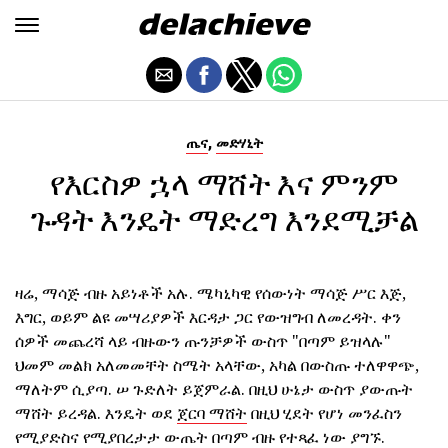
,
ጤና
መድሃኒት
የእርስዎ ኋላ ማሸት እና ምንም
ጉዳት እንዴት ማድረግ እንደሚቻል
ዛሬ, ማሳጅ ብዙ አይነቶች አሉ. ሜካኒካዊ የሰውነት ማሳጅ ሥር እጅ,
እግር, ወይም ልዩ መሣሪያዎች እርዳታ ጋር የውዝግብ ለመረዳት. ቀን
ሰዎች መጨረሻ ላይ ብዙውን ጡንቻዎች ውስጥ "በጣም ይዝላሉ"
ህመም መልክ አለመመቸት ስሜት አላቸው, አካል በውስጡ ተለዋዋጭ,
ማለትም ሲያጣ. ሠ ጉድለት ይጀምራል. በዚህ ሁኔታ ውስጥ ያውጡት
ማሸት ይረዳል. እንዴት ወደ
ጀርባ ማሸት
በዚህ ሂደት የሆነ መንፈስን
የሚያድስና የሚያበረታታ ውጤት በጣም ብዙ የተጻፈ ነው ያግኙ.