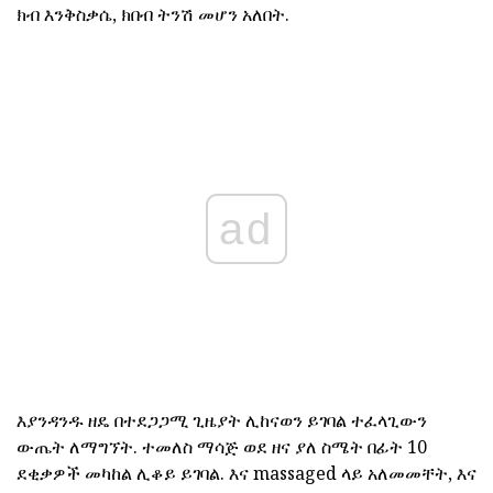
ክብ እንቅስቃሴ, ክበብ ትንሽ መሆን አለበት.
ad
እያንዳንዱ ዘዴ በተደጋጋሚ ጊዜያት ሊከናወን ይገባል ተፈላጊውን
ውጤት ለማግኘት. ተመለስ ማሳጅ ወደ ዘና ያለ ስሜት በፊት 10
ደቂቃዎች መካከል ሊቆይ ይገባል. እና massaged ላይ አለመመቸት, እና