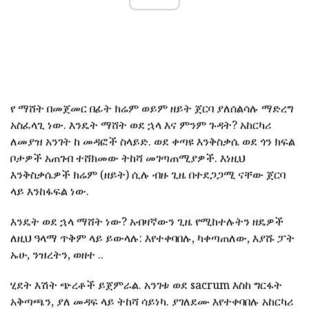
የ ማሸት በመጀመር በፊት ክሬም ወይም ዘይት ጀርባ ያለሰልሳሉ ማድረግ
አስፈላጊ ነው. እንዴት ማሸት ወደ ኋላ እና ምንም ጉዳት? አከርካሪ
ለመያዝ አንገት ከ መዳፎች ስላይድ. ወደ ቀጣዩ እንቅስቃሴ ወደ ጎን ክፍል
ቦታዎች አጠገብ ተሸክመው ትከሻ መገጣጠሚያዎች. እነዚህ
እንቅስቃሴዎች ክሬም (ዘይት) ሲሉ ብዙ ጊዜ በተደጋጋሚ ናቸው ጀርባ
ላይ እንከፋፍል ነው.
እንዴት ወደ ኋላ ማሸት ነው? አብዛኛውን ጊዜ የሚከተሉትን ዘዴዎች
ለዚህ ዓላማ ጥቅም ላይ ይውላሉ: እየተቀባበሉ, ካቀጣጠለው, እያሹ ፓት
ኡሁ, ንዝረትን, ወዘተ ..
ሂደት እሽት ጭረቶች ይጀምራል. አንገቱ ወደ sacrum እስከ ግርፋት
አቅጣጫን, ያለ መዳፍ ላይ ትከሻ ሳይነካ. ያገለደሙ እየተቀባበሉ አከርካሪ