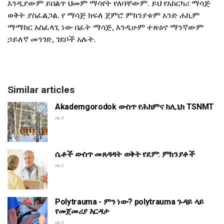
እንዲያውም ይበልጥ ህመም ማሳየት የለባቸውም. ይህ የአከርካሪ ማሳጅ
ወቅት ያስፈልጋል. የ ማሳጅ ክፍለ ጀምሮ ምክንያቱም አንድ ሐኪም
ማማከር አስፈላጊ ነው በፊት ማሳጅ, እንዲሁም ተጽዕኖ ማንኛውም
ኃይለኛ መንገድ, ገደቦች አሉት.
Similar articles
Akademgorodok ውስጥ የሕክምና ክሊኒክ TSNMT
ጤና
ሴቶች ውስጥ መጸዳዳት ወቅት የደም: ምክንያቶች
ጤና
Polytrauma - ምን ነው? polytrauma ጉዳይ ላይ
የመጀመሪያ እርዳታ
ጤና