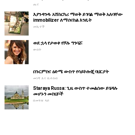
ጤና
እያንዳንዱ አሽከርካሪ ማወቅ ይገባል ማወቅ አለባቸው
immobilizer ለማሰናከል እንዴት
መኪኖች
ወደ ኋላ የታወቀ የሾሉ ግንባሯ
ውበት
በጉርምስና ዕድሜ ውስጥ የሳይኮሎጂ ባህርያት
መነሻ እና ቤተሰብ
Staraya Russa: ጊዜ ውስጥ ተመልሰው ይሄዳሉ
መሆኑን መስህቦች
በመጓዝ ላይ