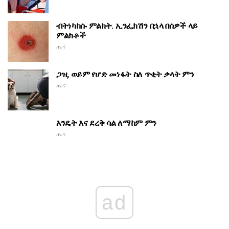
ብትነካከሱ ምልክት. ኢንፌክሽን በኋላ በሰዎች ላይ
ምልክቶች
ጤና
ጋዝ, ወይም የሆድ መነፋት ስለ ጥቂት ቃላት ምን
ጤና
እንዴት እና ደረቅ ሳል ለማከም ምን
ጤና
ad