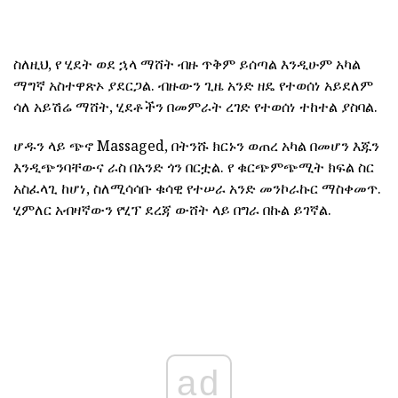
ስለዚህ, የ ሂደት ወደ ኋላ ማሸት ብዙ ጥቅም ይሰጣል እንዲሁም አካል
ማግኛ አስተዋጽኦ ያደርጋል. ብዙውን ጊዜ አንድ ዘዴ የተወሰነ አይደለም
ሳለ አይሽሬ ማሸት, ሂደቶችን በመምራት ረገድ የተወሰነ ተከተል ያስባል.
ሆዱን ላይ ጭኖ Massaged, በትንሹ ክርኑን ወጠረ አካል በመሆን እጁን
እንዲጭንባቸውና ራስ በአንድ ጎን በርቷል. የ ቁርጭምጭሚት ክፍል ስር
አስፈላጊ ከሆነ, ስለሚሳሳቡ ቁሳዊ የተሠራ አንድ መንኮራኩር ማስቀመጥ.
ሂምለር አብዛኛውን የሂፕ ደረጃ ውሸት ላይ በግራ በኩል ይገኛል.
ad