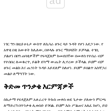
ad
ነገር ግን በዚህ ሁኔታ ውስጥ ለኪሳራ ፀጉር ላይ ጉዳት የሆነ አደጋ ነው. የ
አዋቂ በቂ እውቀት ከሌለው, በቀላሉ ፀጉር ማበላሸት ይቻላል. ተገቢ
ያልሆነ በበግ ጠባቂዎችም የፍላጀለም ከመደበኛው በመቀስ የተሰራ ብቻ
የተሰበረ ለመቁረጥ, ይልቅ ደካማ ውጤት ሊኖረው ይችላል. ይህም ብቻ
ፀጉር መልክ እና ጤንነት ጉዳይ አይደለም ስለሆነ. ይህም ይበልጥ አስቸጋሪ
መልሶ ለማግኘት ነው.
ቅድመ ጥንቃቄ እርምጃዎች
ስኬታማ የፍላጀለም አቆራረጥ ትኩስ መቀስ ወደ ጌታው ያለውን ምርጫ
ለማድረግ በጥንቃቄ ሊወሰድ ይገባል. ይህም እሱ ሥልጠና አለፈ ከሆነ, ይህ