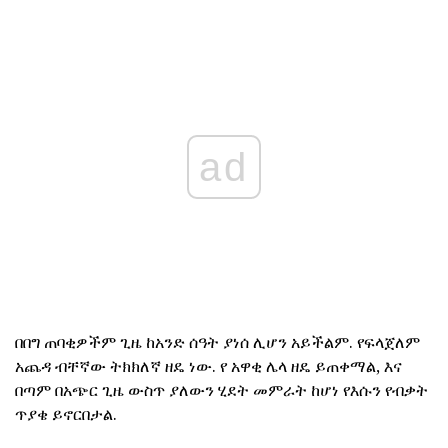
ad
በበግ ጠባቂዎችም ጊዜ ከአንድ ሰዓት ያነሰ ሊሆን አይችልም. የፍላጀለም
አጨዳ ብቸኛው ትክክለኛ ዘዴ ነው. የ አዋቂ ሌላ ዘዴ ይጠቀማል, እና
በጣም በአጭር ጊዜ ውስጥ ያለውን ሂደት መምራት ከሆነ የእሱን የብቃት
ጥያቄ ይኖርበታል.