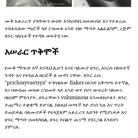
ሙቅ አቆራረጥ ያላቸውን ውበት እንክብካቤ በመውሰድ እና የተቆረጠ
ተከፋፍለው ጫፎች ላይ ርዝመቱ አንድ ብዙ ማጣት አልፈልግም, ረጅም
ጸጉር ባለቤቶች የተሻለ መፍትሄ ነው.
አሠራር ጥቅሞች
የሙቅ ማጭድ እኛ እንዲህ ሊሆን እንደ ባለሙያ ፀጉር, እነርሱ በከፍተኛ
ጉዳት እና የተከፈለ ዘርፎች ለ መዳን ናቸው. ጸጉር ራሱ
"prichosyvaetsya" ተጎሳቁለው flakes በአንድ አቅጣጫ ይተኛል,
እና በውስጡ መላው ርዝመት ላይ አንድ ወጥ የሆነ ውፍረት ባለውና.
በዚህም ምክንያት, ፀጉራቸውን voluminous እንመለከታለን. ጸጉር
ተጨማሪ ተቋቁሜ ይሆናል, ስለዚህ መጫኛ ላይ ያነሰ ጊዜ እና ጥረት
ይጠይቃል. ባለሙያዎች የፍላጀለም አቆራረጥ እድገት የሚያነቃቃ እና
ፀጉር ማጣት በመከላከል, ፀጉር ይበልጥ ጤናማ ያደርጋል እንደሆነ
ያምናሉ.