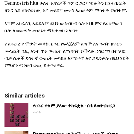
Termostrizhka ሁለት አካሄዶች ጥምር ጋር የጎደሉትን በኋላ በደረቅ
ፀጉር ላይ ያከናወነው, እና መደበኛ መቀስ አጠቃቀም ማካተት የለበትም.
እኛም አስፈላጊ አይደለም ይህን ውስብስብ ሳሎን ህክምና የራሳቸውን
ቤት ለመወጣት መሆኑን ማስታወስ አለብን.
የ አቆራረጥ ሞቃት መቀስ, ፀጉር የፍላጀለም አጣሞ እና ጉዳት ፀጉርን
መላጨት ጊዜ, አንተ ጥሩ ውጤት ለማሳካት ይችላሉ. ነገር ግን በተግባር:
ብቻ ሴቶች ደስተኛ ውጤት መካከል አምስተኛ እና ይጸድቃሉ በዚህ ሂደት
የሚሆን የገንዘብ ወጪ ይቆጥረዋል.
Similar articles
የፀጉር ቀለም ያለው ተከፍቷል - በሕይወትህ ዘርጋ
ውበት