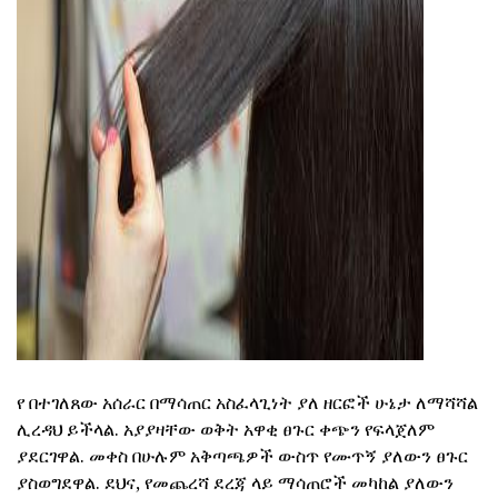
ad
የ በተገለጸው አሰራር በማሳጠር አስፈላጊነት ያለ ዘርፎች ሁኔታ ለማሻሻል
ሊረዳህ ይችላል. አያያዛቸው ወቅት አዋቂ ፀጉር ቀጭን የፍላጀለም
ያደርገዋል. መቀስ በሁሉም አቅጣጫዎች ውስጥ የሙጥኝ ያለውን ፀጉር
ያስወግደዋል. ደህና, የመጨረሻ ደረጃ ላይ ማሳጠሮች መካከል ያለውን