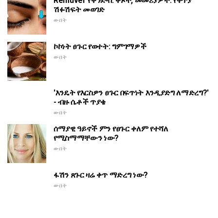
Remuver የቅንድብ: ቅጾች, መመሪያዎች. የቅጥያ
ሽፉሽፍት መወገድ
ውበት
ኮኮነት ፀጉር የወተት: ግምገማዎች
ውበት
'እንዴት የእርስዎን ፀጉር በፍጥነት እንዲያድግ ለማድረግ?'
- ብዙ ሴቶች ጥያቄ
ውበት
ሰማያዊ ዓይኖች ምን የፀጉር ቀለም የተሻለ
የሚስማማቸውን ነው?
ውበት
ፋሽን ጸጉር ዛሬ ቀጥ ማድረግ ነው?
ውበት