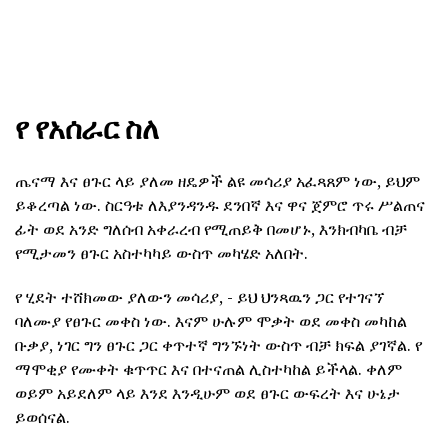
የ የአሰራር ስለ
ጤናማ እና ፀጉር ላይ ያለመ ዘዴዎች ልዩ መሳሪያ አፈጻጸም ነው, ይህም
ይቆረጣል ነው. ስርዓቱ ለእያንዳንዱ ደንበኛ እና ዋና ጀምሮ ጥሩ ሥልጠና
ፊት ወደ አንድ ግለሰብ አቀራረብ የሚጠይቅ በመሆኑ, እንክብካቤ ብቻ
የሚታመን ፀጉር አስተካካይ ውስጥ መካሄድ አለበት.
የ ሂደት ተሸክመው ያለውን መሳሪያ, - ይህ ህንጻዉን ጋር የተገናኘ
ባለሙያ የፀጉር መቀስ ነው. እናም ሁሉም ሞቃት ወደ መቀስ መካከል
ቡቃያ, ነገር ግን ፀጉር ጋር ቀጥተኛ ግንኙነት ውስጥ ብቻ ክፍል ያገኛል. የ
ማሞቂያ የሙቀት ቁጥጥር እና በተናጠል ሊስተካከል ይችላል. ቀለም
ወይም አይደለም ላይ እንደ እንዲሁም ወደ ፀጉር ውፍረት እና ሁኔታ
ይወሰናል.