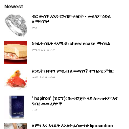
Newest
ብር ውስጥ አንድ የጋብቻ ቀለበት - መልካም ዕድል
ለማግኘት!
ሞድ
እንዴት በቤት የአሜሪካ cheesecake ማብሰል
ምግብ እና መጠጥ
እንዴት በቀቀን የወሲብ ለመወሰን? ተግባራዊ ምክር
መነሻ እና ቤተሰብ
"Inspiron" (ሽሮፕ): በመዘጋጀት ላይ ለመጠቀም እና
ግብረ መመሪያዎች
ጤና
ለምን እና እንዴት ለአልትራሳውንድ liposuction