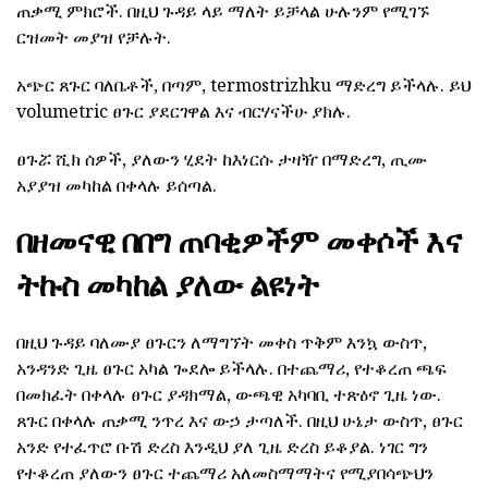
ጠቃሚ ምክሮች. በዚህ ጉዳይ ላይ ማለት ይቻላል ሁሉንም የሚገኙ
ርዝመት መያዝ የቻሉት.
አጭር ጸጉር ባለቤቶች, በጣም, termostrizhku ማድረግ ይችላሉ. ይህ
volumetric ፀጉር ያደርገዋል እና ብርሃናችሁ ያክሉ.
ፀጉሯ ሺክ ሰዎች, ያለውን ሂደት ከእነርሱ ታዛዥ በማድረግ, ጢሙ
አያያዝ መካከል በቀላሉ ይሰጣል.
በዘመናዊ በበግ ጠባቂዎችም መቀሶች እና
ትኩስ መካከል ያለው ልዩነት
በዚህ ጉዳይ ባለሙያ ፀጉርን ለማግኘት መቀስ ጥቅም እንኳ ውስጥ,
አንዳንድ ጊዜ ፀጉር አካል ጐደሎ ይችላሉ. በተጨማሪ, የተቆረጠ ጫፍ
በመክፈት በቀላሉ ፀጉር ያዳክማል, ውጫዊ አካባቢ ተጽዕኖ ጊዜ ነው.
ጸጉር በቀላሉ ጠቃሚ ንጥረ እና ውኃ ታጣለች. በዚህ ሁኔታ ውስጥ, ፀጉር
አንድ የተፈጥሮ ቡሽ ድረስ እንዲህ ያለ ጊዜ ድረስ ይቆያል. ነገር ግን
የተቆረጠ ያለውን ፀጉር ተጨማሪ አለመስማማትና የሚያበሳጭህን