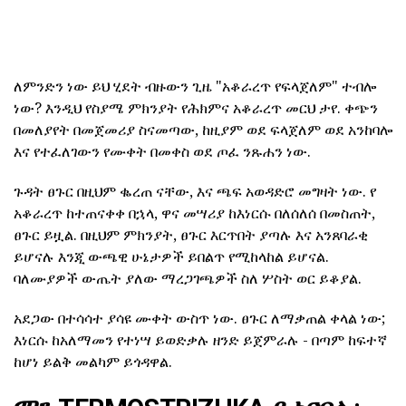
ለምንድን ነው ይህ ሂደት ብዙውን ጊዜ "አቆራረጥ የፍላጀለም" ተብሎ
ነው? እንዲህ የስያሜ ምክንያት የሕክምና አቆራረጥ መርህ ታየ. ቀጭን
በመለያየት በመጀመሪያ ስናመጣው, ከዚያም ወደ ፍላጀለም ወደ አንከባሎ
እና የተፈለገውን የሙቀት በመቀስ ወደ ጦፈ ንጹሐን ነው.
ጉዳት ፀጉር በዚህም ቈረጠ ናቸው, እና ጫፍ አወዳድሮ መግዛት ነው. የ
አቆራረጥ ከተጠናቀቀ በኋላ, ዋና መሣሪያ ከእነርሱ በለሰለሰ በመስጠት,
ፀጉር ይዟል. በዚህም ምክንያት, ፀጉር እርጥበት ያጣሉ እና አንጸባራቂ
ይሆናሉ እንጂ ውጫዊ ሁኔታዎች ይበልጥ የሚከላከል ይሆናል.
ባለሙያዎች ውጤት ያለው ማረጋገጫዎች ስለ ሦስት ወር ይቆያል.
አደጋው በተሳሳተ ያሳዩ ሙቀት ውስጥ ነው. ፀጉር ለማቃጠል ቀላል ነው;
እነርሱ ከአለማመን የተነሣ ይወድቃሉ ዘንድ ይጀምራሉ - በጣም ከፍተኛ
ከሆነ ይልቅ መልካም ይጎዳዋል.