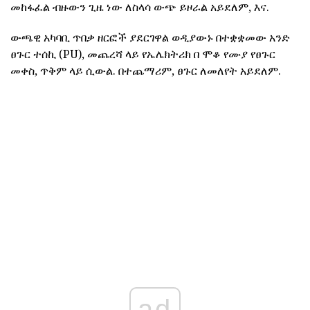
መከፋፈል ብዙውን ጊዜ ነው ለስላሳ ውጭ ይዞራል አይደለም, እና.
ውጫዊ አካባቢ ጥበቃ ዘርፎች ያደርገዋል ወዲያውኑ በተቋቋመው አንድ
ፀጉር ተሰኪ (PU), መጨረሻ ላይ የኤሌክትሪክ በ ሞቆ የሙያ የፀጉር
መቀስ, ጥቅም ላይ ሲውል. በተጨማሪም, ፀጉር ለመለየት አይደለም.
ad