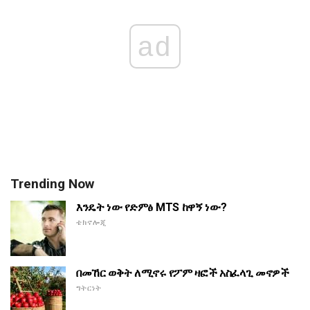
ad
Trending Now
እንዴት ነው የድምፅ MTS ከዋኝ ነው?
ቴክኖሎጂ
በመኸር ወቅት ለሚኖሩ የፖም ዛፎች አስፈላጊ መኖዎች
ግትርነት