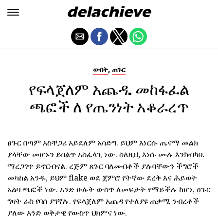
,
ውበት
ጠጉር
የፍላጀለም አጨዳ. መከፋፈል
ጫፎች ለ የጤንነት አቆራረጥ
ፀጉር በጣም አስቸጋሪ አይደለም አሳድግ. ይህም እነርሱ ጤናማ መልክ
ያላቸው መሆኑን ይበልጥ አስፈላጊ ነው. ስለዚህ, እነሱ ሙሉ እንክብካቤ
ማረጋገጥ ይኖርብናል. ረጅም ጸጉር ባለመብቶች ያሉባቸውን ችግሮች
መካከል አንዱ, ይህም flake ወደ ጀምሮ የትኛው ደረቅ እና ሕይወት
አልባ ጫፎች ነው. አንድ ሁሉት ውስጥ ለመፍታት የማይችሉ ከሆነ, ፀጉር
ግዛት ራስ የባሰ ያገኛሉ. የፍላጀለም አጨዳ የተለያዩ ጠቃሚ ንብረቶች
ያለው አንድ ወቅታዊ የውስጥ ህክምና ነው.