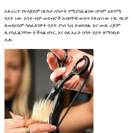
አቆራረጥ የፍላጀለም በርካታ ሰዓታት የሚያስፈልገው በጣም አድካሚ
ሂደት ነው. አንተ ብቻ መደብሮች አብዛኞቹ ውስጥ የቀረበ ነው ነገር ዳርቻ
ለመከርከም ካስፈለገዎት ሂደት ያነሰ ጊዜ ይወስዳል. እና ሙሉ ረጅም
ሊያስፈልጋቸው ይችላል ፀጉር, እና ስለ አራት ሰዓት ሂደት ለማስኬድ
ሲሉ.