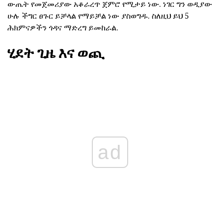
ውጤት የመጀመሪያው አቆራረጥ ጀምሮ የሚታይ ነው. ነገር ግን ወዲያው
ሁሉ ችግር ፀጉር ይቻላል የማይቻል ነው ያስወግዱ. ስለዚህ ይህ 5
ሕክምናዎችን ጎዳና ማድረግ ይመከራል.
ሂደት ጊዜ እና ወጪ
ad