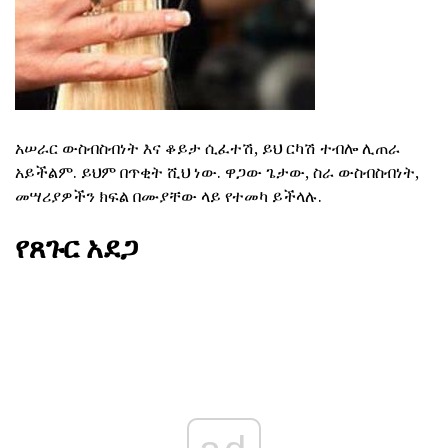
አሠራር ውስብስብነት እና ቆይታ ሲፈተሽ, ይህ ርካሽ ተብሎ ሊጠራ
አይችልም. ይህም በጥቂት ሺህ ነው. ዋጋው ጌታው, ስራ ውስብስብነት,
መሣሪያዎችን ክፍል በሙያቸው ላይ የተመካ ይችላሉ.
የጸጉር አደጋ