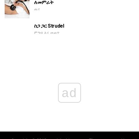
ለመምራት
ጤና
ስጋ ጋር Strudel
ምግብ እና መጠጥ
ad