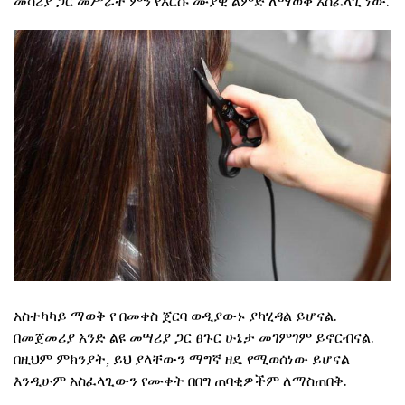
መሳሪያ ጋር መሥራት ምን የእርሱ ሙያዊ ልምድ ለማወቅ አስፈላጊ ነው.
አስተካካይ ማወቅ የ በመቀስ ጀርባ ወዲያውኑ ያካሂዳል ይሆናል.
በመጀመሪያ አንድ ልዩ መሣሪያ ጋር ፀጉር ሁኔታ መገምገም ይኖርብናል.
በዚህም ምክንያት, ይህ ያላቸውን ማግኛ ዘዴ የሚወሰነው ይሆናል
እንዲሁም አስፈላጊውን የሙቀት በበግ ጠባቂዎችም ለማስጠበቅ.