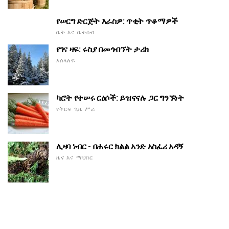
የሠርግ ድርጅት እራስዎ: ጥቂት ጥቆማዎች
ቤት እና ቤተሰብ
የገና ዛፍ: ሩስያ በመጎብኘት ታሪክ
አሰላለፍ
ካሮት የተሠሩ ርዕሶች: ይዝናናሉ ጋር ግንኙነት
የትርፍ ጊዜ ሥራ
ሊዛባ ነብር - በሐሩር ክልል አንድ አስፈሪ አዳኝ
ዜና እና ማህበር