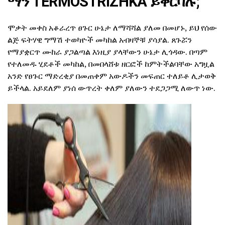
ማን TERMOSTRIZHKA ይቀርባሉ;
ሞቃት መቀስ አቆራረጥ ፀጉር ሁኔታ ለማሻሻል ያለመ በመሆኑ, ይህ የሰው
ልጅ ፍትሃዊ ግማሽ ተወካዮች መካከል አብዛኞቹ ያሳያል. ጸጉሯን
የማያቋርጥ ሙከራ ያጋልጣል እነዚያ ያላቸውን ሁኔታ ሊጎዳው. በጣም
የተለመዱ ሂደቶች መካከል, በመበላሸቱ ዘርፎች ከምትችልባቸው አግዟል
አንድ የፀጉር ማድረቂያ በመጠቀም አውዶችን መፍጠር ተለይቶ ሊታወቅ
ይችላል. አይደለም ያነሰ ውጥረት ቀለም ያለውን ተደጋጋሚ ለውጥ ነው.