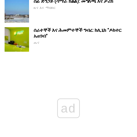
ሰፊ ድንጋይ (ሳማራ ክልል): መግለጫ እና ታሪክ
ዜና እና ማህበር
ሰራተኞች እና ሕመምተኞች ግብረ: ክሊኒክ "ዶክተር
አጠገብ"
ጤና
ad