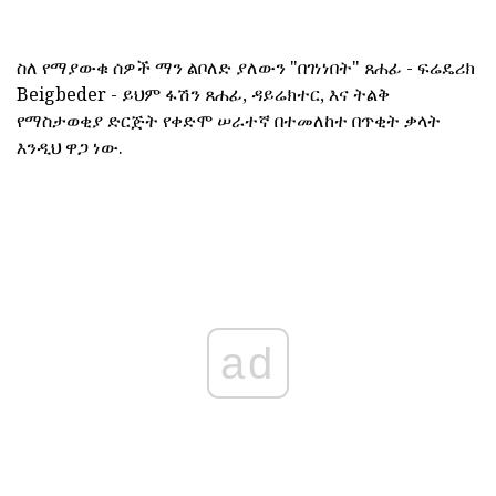
ስለ የማያውቁ ሰዎች ማን ልቦለድ ያለውን "በገነነበት" ጸሐፊ - ፍሬዴሪክ
Beigbeder - ይህም ፋሽን ጸሐፊ, ዳይሬክተር, እና ትልቅ
የማስታወቂያ ድርጅት የቀድሞ ሠራተኛ በተመለከተ በጥቂት ቃላት
እንዲህ ዋጋ ነው.
ad