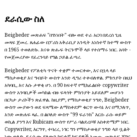
ደራሲው ስለ
Beigbeder መጽሐፍ "በገነነበት" ብሎ ወደ ተራ አርባ በደረሰ ጊዜ
መጻፍ ጀመረ. ጸሐፊው በፓሪስ አቅራቢያ አንዲት አነስተኛ ከተማ ውስጥ
በ 1965 ተወለድኩ. እናቱ ጽሑፍ ትርጉሞች ላይ የተሰማሩ ነበር. አባት -
የመጀመሪያው የፈረንሳይ የግል ኃይል ፈጣሪ.
Beigbeder የፖለቲካ ጥናት ተቋም ተመርቀው, እና በኋላ ላይ
ማስታወቂያ እና ግብይት ውስጥ አንድ ዲግሪ ተቀብለዋል. ምክንያት በዚህ
አካባቢ, እና እሱ ታዋቂ ሆነ. በ 90 ከፍተኛ የሚከፈልበት copywriter
ውስጥ አንባቢዎች መካከል ብዙ ፍላጎት ምክንያት አይደለም መሆኑን
በርካታ ታሪኮችን ጽፈዋል. ከዚያም, የማስታወቂያ ንግድ, Beigbeder
ውስጥ ሙያውን ወደ ፍጻሜው ለማስቀደም ቁርጥ ውሳኔ እና በማጋለጥ,
አንድ መጽሐፍ ጻፈ. በ ልቦለድ ውስጥ "99 ፍራንክ" እርሱ ራሱ ወይም
ወኪል ያንግ እና Rubicam ውስጥ የሥራ ባልደረቦቹ አስቀድሜም ነበር.
Copywriter, እርግጥ, ተባረረ, ነገር ግን የማስታወቂያ ንግድ ላይ ቧልት
ነው ወለድ, ደራሲው ያለውን ከፍተኛ ክፍያዎች አመጡ. መጽሐፍ ጀግና