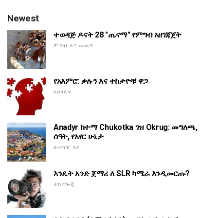
Newest
ተወዳጅ ዶናት 28 "ጤናማ" የምግብ አዘገጃጀት
ምግብ እና መጠጥ
የአእምሮ: ቃሉን እና ተከታዮቹ ዋጋ
አሰላለፍ
Anadyr ከተማ Chukotka ገዝ Okrug: መግለጫ,
ሰዓት, የአየር ሁኔታ
በመጓዝ ላይ
እንዴት አንድ ጀማሪ ለ SLR ካሜራ እንዲመርጡ?
ቴክኖሎጂ