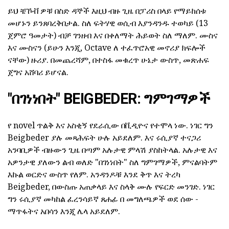
ይህ ቼኾቭ ዎቹ በስድ ዳኞች እዚህ ብዙ ጊዜ በፓሪስ በላይ የማይከሰቱ
መሆኑን ይንጸባረቅበታል. ስለ ፍትሃዊ ወሲብ እያንዳንዱ ተወካይ (13
ጀምሮ ዓመታት) ብቻ ገንዘብ እና በቀለማት ሕይወት ስለ ማለም. ሙስና
እና ሙስናን (ይሁን እንጂ, Octave ለ ተፈጥሮአዊ መኖሪያ ክፍሎች
ናቸው) ዙሪያ. በመጨረሻም, በተስፋ መቁረጥ ሁኔታ ውስጥ, መጽሐፍ
ጀግና አሸባሪ ይሆናል.
"በገነነበት" BEIGBEDER: ግምገማዎች
የ novel ጥልቅ እና አስቂኝ የደራሲው በቪዲዮና የተሞላ ነው. ነገር ግን
Beigbeder ያሉ መጻሕፍት ሁሉ አይደለም. እና ሩሲያኛ ተናጋሪ
አንባቢዎች ብዙውን ጊዜ በጣም አሉታዊ ምላሽ ያስከትላል. አሉታዊ እና
አዎንታዊ ያለውን ልብ ወለድ "በገነነበት" ስለ ግምገማዎች, ምናልባትም
እኩል ወርድና ውስጥ የለም. አንዳንዶቹ እንደ ቅጥ እና ትረካ
Beigbeder, በውስጡ አጠቃላይ እና ስላቅ ሙሉ የፍርድ መንገድ. ነገር
ግን ሩሲያኛ መካከል ፈረንሳይኛ ጸሐፊ በ መግለጫዎች ወደ ሰው -
ማጥፋትና አበሳን እንጂ ሌላ አይደለም.