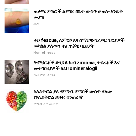
ጠቃሚ ምክሮች ልምድ: በቤት ውስጥ ቃጠሎ እንዴት
መያዝ
ጤና
ቀይ fescue, ለምርኮ እና ሰማያዊ-ግራጫ: ዝርያዎች
መካከል ያለውን ተፈጥሯዊ ባህሪያት
Homeliness
ትምህርቶች ድንጋይ ኩብ zirconia, ንብረቶች እና
መተግበሪያዎች astromineralogii
የአእምሮ ልማት
ኮሌስትሮል ያለ የምግብ. ምግቦች ውስጥ ያለው
የኮሌስትሮል ይዘት: ሰንጠረዥ
ምግብ እና መጠጥ