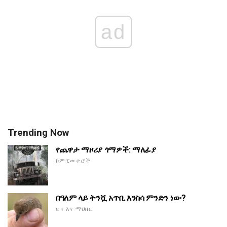
ad
Trending Now
የጨዋታ ማዞሪያ ጎማዎች: ማለፊያ
ኮምፒውተሮች
በዓለም ላይ ትንሿ አጥቢ እንስሳ ምንድን ነው?
ዜና እና ማህበር