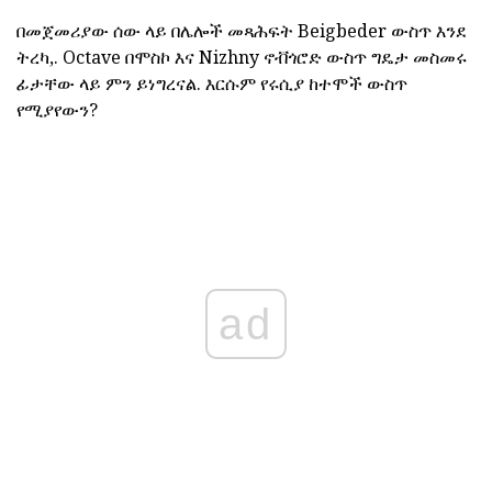
በመጀመሪያው ሰው ላይ በሌሎች መጻሕፍት Beigbeder ውስጥ እንደ
ትረካ,. Octave በሞስኮ እና Nizhny ኖቭጎሮድ ውስጥ ግዴታ መስመሩ
ፊታቸው ላይ ምን ይነግረናል. እርሱም የሩሲያ ከተሞች ውስጥ
የሚያየውን?
ad