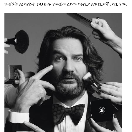
ጉብኝት አነሳሽነት ይህ ሁሉ የመጀመሪያው የሩሲያ አንባቢዎች, ሳቢ ነው.