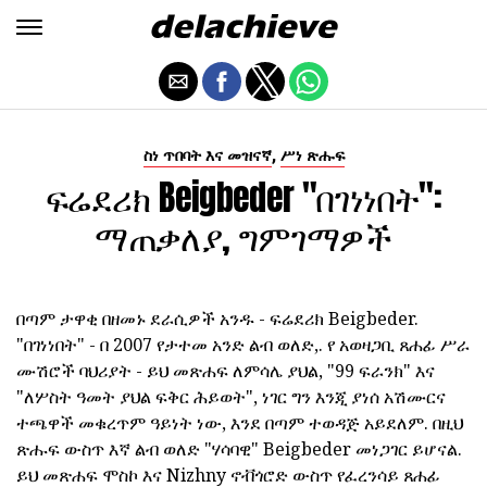
,
ስነ ጥበባት እና መዝናኛ
ሥነ ጽሑፍ
ፍሬደሪክ Beigbeder "በገነነበት":
ማጠቃለያ, ግምገማዎች
በጣም ታዋቂ በዘመኑ ደራሲዎች አንዱ - ፍሬደሪክ Beigbeder.
"በገነነበት" - በ 2007 የታተመ አንድ ልብ ወለድ,. የ አወዛጋቢ ጸሐፊ ሥራ
ሙሽሮች ባህሪያት - ይህ መጽሐፍ ለምሳሌ ያህል, "99 ፍራንክ" እና
"ለሦስት ዓመት ያህል ፍቅር ሕይወት", ነገር ግን እንጂ ያነሰ አሽሙርና
ተጫዋች መቁረጥም ዓይነት ነው, እንደ በጣም ተወዳጅ አይደለም. በዚህ
ጽሑፍ ውስጥ እኛ ልብ ወለድ "ሃሳባዊ" Beigbeder መነጋገር ይሆናል.
ይህ መጽሐፍ ሞስኮ እና Nizhny ኖቭጎሮድ ውስጥ የፈረንሳይ ጸሐፊ