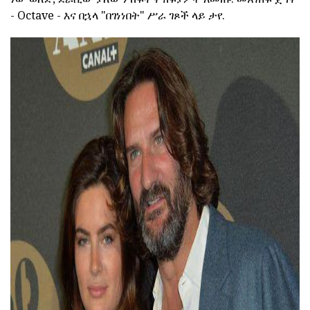
- Octave - እና በኋላ "በገነነበት" ሥራ ገጾች ላይ ታየ.