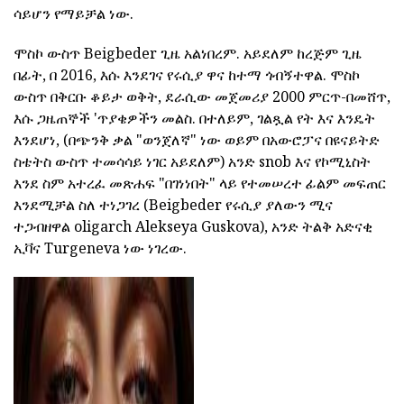
ሳይሆን የማይቻል ነው.
ሞስኮ ውስጥ Beigbeder ጊዜ አልነበረም. አይደለም ከረጅም ጊዜ
በፊት, በ 2016, እሱ እንደገና የሩሲያ ዋና ከተማ ጎብኝተዋል. ሞስኮ
ውስጥ በቅርቡ ቆይታ ወቅት, ደራሲው መጀመሪያ 2000 ምርጥ-በመሸጥ,
እሱ ጋዜጠኞች 'ጥያቄዎችን መልስ. በተለይም, ገልጿል የት እና እንዴት
እንደሆነ, (በጭንቅ ቃል "ወንጀለኛ" ነው ወይም በአውሮፓና በዩናይትድ
ስቴትስ ውስጥ ተመሳሳይ ነገር አይደለም) አንድ snob እና የኮሚኒስት
እንደ ስም አተረፈ መጽሐፍ "በገነነበት" ላይ የተመሠረተ ፊልም መፍጠር
እንደሚቻል ስለ ተነጋገረ (Beigbeder የሩሲያ ያለውን ሚና
ተጋብዘዋል oligarch Alekseya Guskova), አንድ ትልቅ አድናቂ
ኢቫና Turgeneva ነው ነገረው.