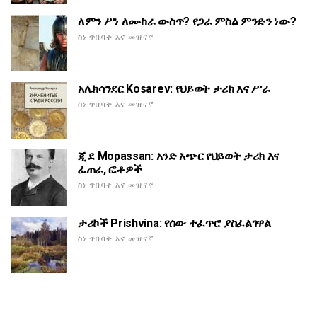
ለምን ሥነ ለሙከራ ውስጥ? የጋራ ምስል ምንድን ነው?
ስነ ጥበባት እና መዝናኛ
አሌክሳንደር Kosarev: የህይወት ታሪክ እና ሥራ
ስነ ጥበባት እና መዝናኛ
ጂ ደ Mopassan: አንድ አጭር የህይወት ታሪክ እና
ፈጠራ, ፎቶዎች
ስነ ጥበባት እና መዝናኛ
ታሪኮች Prishvina: የሰው ተፈጥሮ ያስፈልገዋል
ስነ ጥበባት እና መዝናኛ