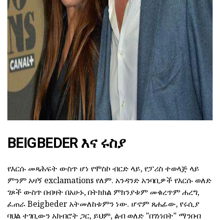
ad
BEIGBEDER እና ሩስያ
የእርሱ መጻሕፍት ውስጥ ሆነ የሞስኮ ብርድ ላይ, የፓሪስ ተወላጅ ላይ
ምንም አዛኝ exclamations የለም. አንዳንድ አንባቢዎች የእርሱ ወለድ
ገጾች ውስጥ በብዛት በአሁኑ, በትክክል ምክንያቱም መቁረጥም ሐረግ,
ፈጠራ Beigbeder አትመለከቱምን ነው. ሆኖም ጸሐፊው, የሩሲያ
ባህል ተገቢውን አክብሮት ጋር, ይህም, ልብ ወለድ "በገነነበት" ማንበብ