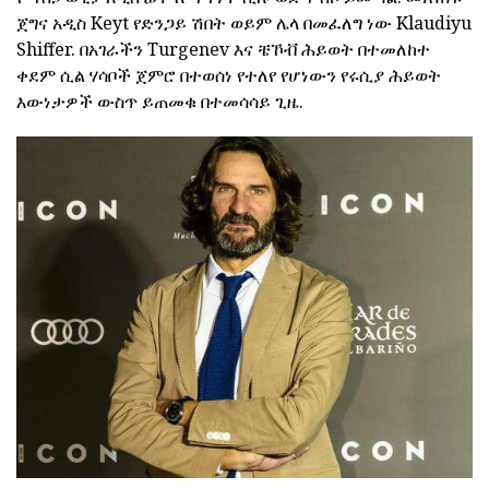
ጀግና አዲስ Keyt የድንጋይ ሽበት ወይም ሌላ በመፈለግ ነው Klaudiyu
Shiffer. በአገራችን Turgenev እና ቼኾቭ ሕይወት በተመለከተ
ቀደም ሲል ሃሳቦች ጀምሮ በተወሰነ የተለየ የሆነውን የሩሲያ ሕይወት
እውነታዎች ውስጥ ይጠመቁ በተመሳሳይ ጊዜ.