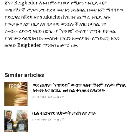
ጀግና Beigbeder ለሩብ ምዕተ በላይ የሚሆን የሩሲያ, ብቻ
መዝናኛዎች ሥጋውያን ተድላ መሆኑን ይገልጻል. በመሆኑም ማሻሻያው
ያደርጋል: ከቮድካ እና stukachestva በተጨማሪ. ሩሲያ, እሱ
ያውቃሉና አምኔዚያ እና ሳይቀጣ ወንጀሎች አገር ይባላል. ገና
የመጀመሪያውን ፍርድ በርካታ የ "ሃሳባዊ" ውስጥ ማግኘት ይቻላል.
ያላቸውን ሳልገነዘብ በተመለከተ ያለህን አመለካከት ለማድረግ, አንድ
ልቦለድ Beigbeder ማንበብ ጠቃሚ ነው.
Similar articles
ወደ ጨዋታ "ነጎድጓድ" ውስጥ ላልተማሩም ያለው ምስል.
ካትሪን እና ባርባራ መካከል ተነጻጻሪ ባሕርያት
ስነ ጥበባት እና መዝናኛ
ቢል ብረይሰን: የህይወት ታሪክ እና ሥራ
ስነ ጥበባት እና መዝናኛ