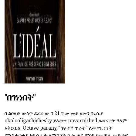
"በገነነበት"
በ ልቦለድ ውስጥ ደራሲው በ 21 ኛው መቶ ዘመን በሩሲያ
okolooligarhichesky ያለውን unvarnished ዘመናዊት ዓለም
አቅርቧል. Octave parang "ከፍተኛ ጥራት" ለመዋቢያነት
የማስታወቂያ አዲስ ፊት ለማግኘት ሲሉ ወደ ሞስኮ ይመጣል. መጽሐፍ