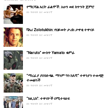
የማርሻል አርት ፊልሞች. አሁን ወደ ከጥንት ጀምሮ
ስነ ጥበባት እና መዝናኛ
ቫለሪ Zolotukhin: የህይወት ታሪክ ታዋቂ ተዋናይ
ስነ ጥበባት እና መዝናኛ
"Naruto" ውስጥ Yamato ቁምፊ
ስነ ጥበባት እና መዝናኛ
"ማረፊያ ያስገድዳል. ማንም ግን ከእኛ." ተዋንያን ተወዳጅ
ተመልካች
ስነ ጥበባት እና መዝናኛ
"ክሊኒክ": ተዋናዮች በሚተላለፍ
ስነ ጥበባት እና መዝናኛ