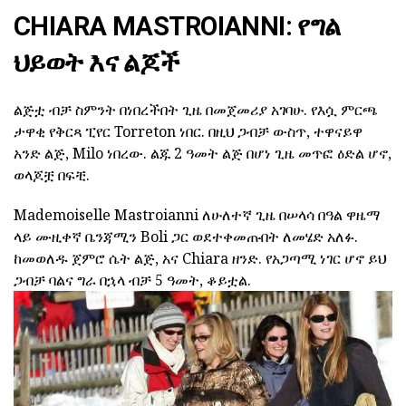
CHIARA MASTROIANNI: የግል
ህይወት እና ልጆች
ልጅቷ ብቻ ስምንት በነበረችበት ጊዜ በመጀመሪያ አገባሁ. የእሷ ምርጫ
ታዋቂ የቅርጻ ፒየር Torreton ነበር. በዚህ ጋብቻ ውስጥ, ተዋናይዋ
አንድ ልጅ, Milo ነበረው. ልጁ 2 ዓመት ልጅ በሆነ ጊዜ መጥፎ ዕድል ሆኖ,
ወላጆቿ በፍቺ.
Mademoiselle Mastroianni ለሁለተኛ ጊዜ በሠላሳ በዓል ዋዜማ
ላይ ሙዚቀኛ ቤንጃሚን Boli ጋር ወደተቀመጡበት ለመሄድ አለፉ.
ከመወለዱ ጀምሮ ሴት ልጅ, አና Chiara ዘንድ. የአጋጣሚ ነገር ሆኖ ይህ
ጋብቻ ባልና ግራ በኋላ ብቻ 5 ዓመት, ቆይቷል.