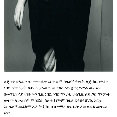
ልጄ የተወለደ ጊዜ, ተዋናይዋ አስቀድሞ ከዘጠኝ ዓመት ልጅ ክርስቲያን
ነበር. ምክንያት ካተሪን ያለውን መተኮስ ላይ ቋሚ የሥራ ወደ እኔ
በመንገድ ላይ ብዙውን ጊዜ ነበር, ነገር ግን ይህ ሁልጊዜ ልጇ ጋር ግንኙነት
ውስጥ ለመጠበቅ ሞክሯል. ስለዚህ የትም በዚያ Deneuve, እርሷ
እርግጠኛ መልካም ሌሊት Chiara የሚፈልጉ ቤት ለመደወል መንገድ
አገኘ.