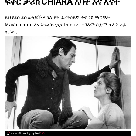
ፍቅር ታሪክ CHIARA አባት እና እናት
ይህ የደስ ደስ ወላጆች የጣሊያን-ፈረንሳይኛ ተዋናይ ማርቼሎ
Mastroianni እና እንድትረጋጋ Denov - የዓለም ሲኒማ ሁለት አፈ
ናቸው.