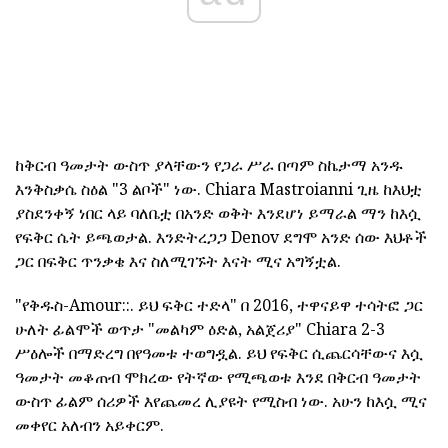
ከቅርብ ዓመታት ውስጥ ያላቸውን የጋራ ሥራ በጣም ስኬታማ አንዱ
እንቅስቃሴ ስዕል "3 ልቦች" ነው. Chiara Mastroianni ጊዜ ከእህቷ
ያስደንቀኝ ነበር ላይ ባለቤቷ በአንድ ወቅት እንደሆነ ይማራል ማን ከእሷ
የፍቅር ሴት ይጫወታል. እንድትረጋጋ Denov ደግሞ አንድ ሰው እህቶች
ጋር በፍቅር ጥንቃቄ እና ስለሚገኙት እናት ሚና አግኝቷል.
"የቅዱስ-Amour::. ይህ ፍቅር ተድላ" በ 2016, ተዋናይዋ ተሳትፎ ጋር
ሁለት ፊልሞች ወጥታ "መልካም ዕድል, አልጀሪያ" Chiara 2-3
ሥዕሎች በማድረግ በየዓመቱ ተወግዷል. ይህ የፍቅር ሲጨርሳቸውና እሷ
ዓመታት መቆጠብ ሞክረው የትኛው የሚጫወቱ እንደ በቅርብ ዓመታት
ውስጥ ፊልም ሰሪዎች እየጨመረ ሊያዩት የሚስብ ነው. አሁን ከእሷ ሚና
መቀየር አለብን አይቀርም.