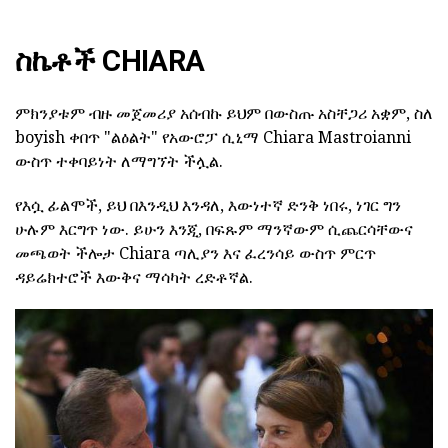
ስኬቶች CHIARA
ምክንያቱም ብዙ መጀመሪያ አሰብኩ ይህም በውስጡ አስቸጋሪ አቋም, ስለ
boyish ቀበጥ "ልዕልት" የአውሮፓ ሲኒማ Chiara Mastroianni
ውስጥ ተቀባይነት ለማግኘት ችሏል.
የእሷ ፊልሞች, ይህ በእንዲህ እንዳለ, እውነተኛ ድንቅ ነበሩ, ነገር ግን
ሁሉም እርግጥ ነው. ይሁን እንጂ, በፍጹም ማንኛውም ሲጨርሳቸውና
መጫወት ችሎታ Chiara ጣሊያን እና ፈረንሳይ ውስጥ ምርጥ
ዳይሬክተሮች እውቅና ማሳካት ረድቶኛል.