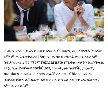
ተጨማሪ አንዲት እናት ይልቅ እንደ አባት መሆን, እሷ አሻንጉሊት አንድ
የምናምንና እንድትረጋጋ Denov በአንድ ይመስላል መሆን አይደለም.
ከዚህ በተቃራኒ ግን ማንም reincarnate የሚችል መሆኑን አረጋግጧል.
የእሷ ሲጨርሳቸውና socialites, ዝሙት, ዕፅ ሱሰኞች, ጋዚጠኛ,
maniacs ተጠቂ ብቻ አሳዛኝ ሴቶች አላቸው. Chiara የእርሱ
ሲጨርሳቸውና ለሕልፈተ ሕይወት ስለ የማይል እውነት አፍ ለመናገር
አትፍራ አይደለም.