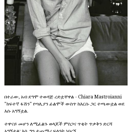
በተራው, አብ ደግሞ ተወዳጅ ረድቷቸዋል - Chiara Mastroianni
"ከፍተኛ ፋሽን" የጣሊያን ፊልሞች ውስጥ ከእርሱ ጋር ተጫውቷል ወደ
እሱ አግኝቷል.
ተዋናይ መሆን ለሚፈልጉ ወላጆች ምስጋና ጥቂት ጥቃቅን ድርሻ
አግኝቷል; እሷ ግን ተጨማሪ ፍላጎት ነበረኝ.