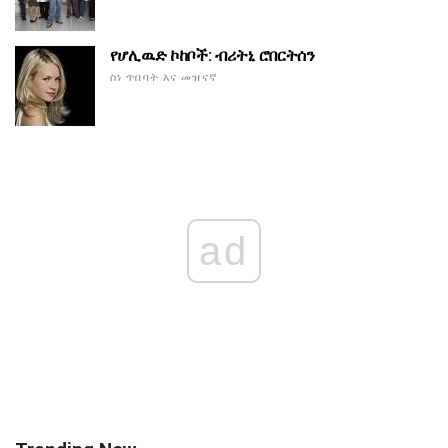
የሆሊዉድ ኮከቦች: ብሪትኒ ሮበርትሰን
ስነ ጥበባት እና መዝናኛ
ad