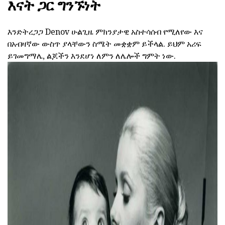
እናት ጋር ግንኙነት
እንድትረጋጋ Denov ሁልጊዜ ምክንያታዊ አስተሳሰብ የሚለየው እና
በአብዛኛው ውስጥ ያላቸውን ስሜት መቋቋም ይችላል. ይህም አሪፍ
ይገመግማሌ, ልጆችን እንደሆነ ለምን ለሌሎች ግምት ነው.