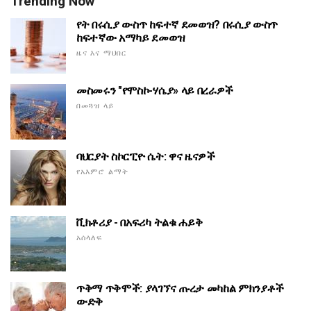
Trending Now
የት በሩሲያ ውስጥ ከፍተኛ ደመወዝ? በሩሲያ ውስጥ
ከፍተኛው አማካይ ደመወዝ
ዜና እና ማህበር
መስመሩን "የሞስኮ-ሃሴያ» ላይ በረራዎች
በመጓዝ ላይ
ባህርያት ስኮርፒዮ ሴት: ዋና ዜናዎች
የአእምሮ ልማት
ቪክቶሪያ - በአፍሪካ ትልቁ ሐይቅ
አሰላለፍ
ጥቅማ ጥቅሞች: ያላገኘና ጡረታ መካከል ምክንያቶች
ውድቅ