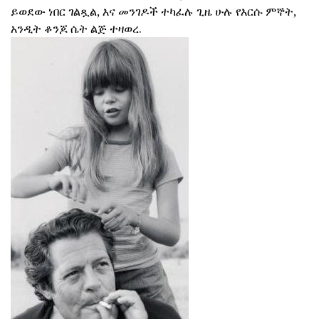
ይወደው ነበር ገልጿል, እና መንገዶች ተካፈሉ ጊዜ ሁሉ የእርሱ ምኞት,
አንዲት ቆንጆ ሴት ልጅ ተዛወረ.