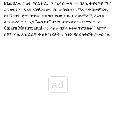
ከጊዜ በኋላ, ጥቂት ይበልጥ ፈታኝ ሚና በመጫወት በኋላ, ተዋናይዋ ሚና
ጋር ወሰንን - አንድ አስቸጋሪ ዕጣ ጋር ውስብስብ ቁምፊዎች በመምረጥ,
የሮማንቲክ ጀግና ትተው ወደ ዝንባሌው ነበር. በተጨማሪም, ለአንዴና
ለመጨረሻ ጊዜ ሚና "መጎተት" ተነሣ, ተዋናይዋ ክብር ማስወገድ,
Chiara Mastroianni ሆን ትልቅ-በጀት አቀፍ ፕሮጀክቶች እርግፍ
ይጀምራል. እሷ ፊልሞች ለጀማሪዎች ተሰጥኦ ዳይሬክተሮች ይመርጣል.
ad