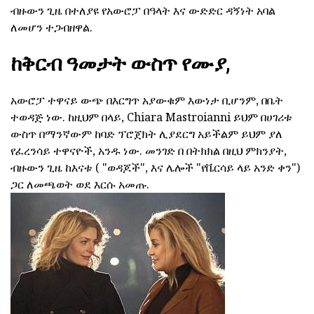
ብዙውን ጊዜ በተለያዩ የአውሮፓ በዓላት እና ውድድር ዳኝነት አባል
ለመሆን ተጋብዘዋል.
ከቅርብ ዓመታት ውስጥ የሙያ,
አውሮፓ ተዋናይ ውጭ በእርግጥ አያውቁም እውነታ ቢሆንም, በቤት
ተወዳጅ ነው. ከዚህም በላይ, Chiara Mastroianni ይህም በሀገሪቱ
ውስጥ በማንኛውም ከባድ ፕሮጀክት ሊያደርግ አይችልም ይህም ያለ
የፈረንሳይ ተዋናዮች, አንዱ ነው. መንገድ በ በትክክል በዚህ ምክንያት,
ብዙውን ጊዜ ከእናቱ ( "ወዳጆች", እና ሌሎች "የቬርሳይ ላይ አንድ ቀን")
ጋር ለመጫወት ወደ እርሱ አመጡ.