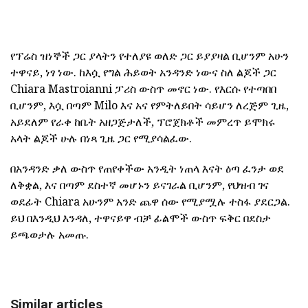
የፕሬስ ዝነኞች ጋር ያላትን የተለያዩ ወለድ ጋር ይያያዛል ቢሆንም አሁን
ተዋናይ, ነፃ ነው. ከእሷ የግል ሕይወት አንዳንድ ነውና ስለ ልጆች ጋር
Chiara Mastroianni ፓሪስ ውስጥ መኖር ነው. የእርሱ የተጣበበ
ቢሆንም, እሷ በጣም Milo እና አና የምትለይበት ሳይሆን ለረጅም ጊዜ,
አይደለም የራቀ ከቤት አዘጋጅታለች, ፕሮጀክቶች መምረጥ ይሞክሩ
አላት ልጆች ሁሉ በነጻ ጊዜ ጋር የሚያሳልፈው.
በአንዳንድ ቃለ ውስጥ የጠየቀችው አንዲት ነጠላ እናት ዕጣ ፈንታ ወደ
ለቅቋል, እና በጣም ደስተኛ መሆኑን ይናገራል ቢሆንም, የህዝብ ገና
ወደፊት Chiara አሁንም አንድ ጨዋ ሰው የሚያሟሉ ተስፋ ያደርጋል.
ይህ በእንዲህ እንዳለ, ተዋናይዋ ብቻ ፊልሞች ውስጥ ፍቅር በደስታ
ይጫወታሉ አመጡ.
Similar articles