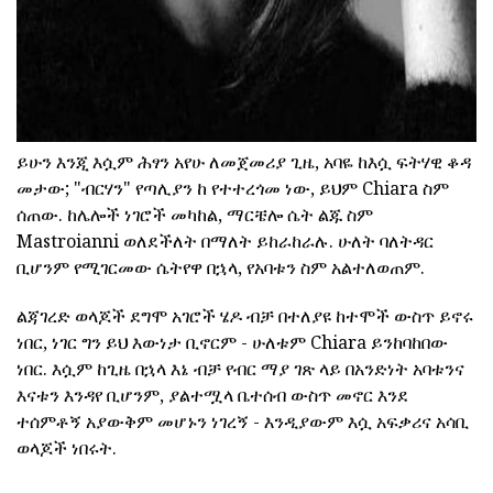
ይሁን እንጂ እሷም ሕፃን አየሁ ለመጀመሪያ ጊዜ, አባዬ ከእሷ ፍትሃዊ ቆዳ
መታው; "ብርሃን" የጣሊያን ከ የተተረጎመ ነው, ይህም Chiara ስም
ሰጠው. ከሌሎች ነገሮች መካከል, ማርቼሎ ሴት ልጁ ስም
Mastroianni ወለደችለት በማለት ይከራከራሉ. ሁለት ባለትዳር
ቢሆንም የሚገርመው ሴትየዋ በኋላ, የአባቱን ስም አልተለወጠም.
ልጃገረድ ወላጆች ደግሞ አገሮች ሄዶ ብቻ በተለያዩ ከተሞች ውስጥ ይኖሩ
ነበር, ነገር ግን ይህ እውነታ ቢኖርም - ሁለቱም Chiara ይንከባከበው
ነበር. እሷም ከጊዜ በኋላ እኔ ብቻ የብር ማያ ገጽ ላይ በአንድነት አባቱንና
እናቱን እንዳየ ቢሆንም, ያልተሟላ ቤተሰብ ውስጥ መኖር እንደ
ተሰምቶኝ አያውቅም መሆኑን ነገረኝ - እንዲያውም እሷ አፍቃሪና አሳቢ
ወላጆች ነበሩት.