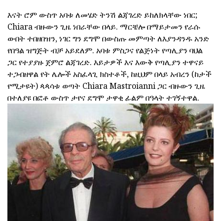
እናት ሮም ውስጥ አባቱ ለመሄድ ትንሽ ልጃገረድ ይከለክላቸው ነበር;
Chiara ብዙውን ጊዜ ነበራቸው በላይ. ማርቼሎ በማይታመን የራሱ
ውበት ተበዘበዝን, ነገር ግን ደግሞ በውስጡ መምጣት ለእያንዳንዱ አንድ
የበዓል ዝግጅት ብቻ አይደለም. አባቱ ምስጋና የልጅነት የጣሊያን ባህል
ጋር የተያያዙ ጀምሮ ልጃገረድ. እይታዎች እና እውቅ የጣሊያን ተዋናይ
ተጋብዘዋል የት ሌሎች አስፈላጊ ክስተቶች, ከዚህም በላይ አብረን (ከታች
የሚታዩት) ጳጳሳቱ ወጣት Chiara Mastroianni ጋር ብዙውን ጊዜ
በተለያዩ በፎቶ ውስጥ ታየና ደግሞ ታዋቂ ፊልም በዓላት ተገኝተዋል.