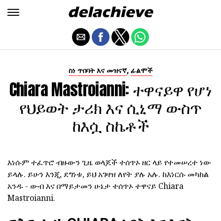
,
ስነ ጥበባት እና መዝናኛ
ፊልሞች
Chiara Mastroianni: ተዋናይዋ የሆነ
የህይወት ታሪክ እና ሲኒማ ውስጥ
ከእሷ ስኬቶች
እነሱም ተፈጥሮ ብዙውን ጊዜ ወላጆች ተሰጥኦ ዘር ላይ የተመሠረተ ነው
ይላሉ. ይሁን እንጂ, ደግነቱ, ይህ አገዛዝ ለየት ያሉ አሉ. ከእነርሱ መካከል
አንዱ - ውብ እና በማይታመን ሁኔታ ተሰጥኦ ተዋናይ Chiara
Mastroianni.