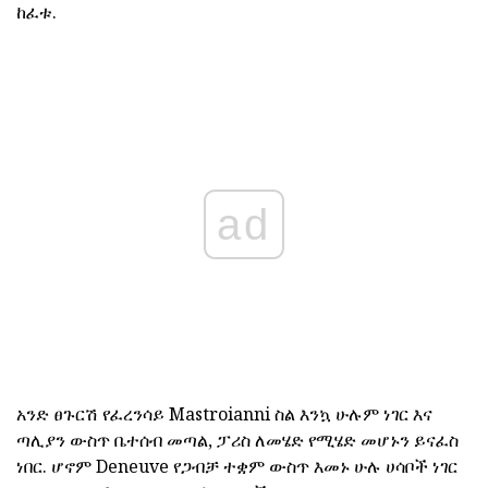
ከፈቱ.
ad
አንድ ፀጉርሽ የፈረንሳይ Mastroianni ስል እንኳ ሁሉም ነገር እና
ጣሊያን ውስጥ ቤተሰብ መጣል, ፓሪስ ለመሄድ የሚሄድ መሆኑን ይናፈስ
ነበር. ሆኖም Deneuve የጋብቻ ተቋም ውስጥ እመኑ ሁሉ ሀሳቦች ነገር