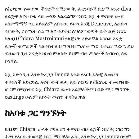
የሕጋዊው የሙያው ችግሮች የሚያውቅ, ፈረንሳይኛ ሲኒማ አንድ diva
ለልጅዋ እናት ኮቴ ላይ መሄድ አልፈልግም ነበር. እሷ ተዋናይዋ ሙያ
አስተማማኝ ገቢ አይደለም አሰብሁ. ይሁን እንጂ Deneuve, እራሱን
ሳያውቅ, የ ስሜት ሲኒማ እና ቲያትር ለዓለም ወጣት ሴት ልጅ ነደደ.
ስለዚህ Chiara Mastroianni የልጅነት ረድቶኛል አንስቶ እናቷ
ሌሎች ቁምፊዎች ባልተከተለ በማንበብ ሚና መማር. በተጨማሪም, ይህ
ብዙውን ጊዜ እናቷን ኮከብ ምልክት ይህም ብዙ ሥዕሎች ስብስብ, ላይ
ይገኛል.
እሷ አድጎ ጊዜ እንድትረጋጋ Denov አንድ የአርኪኦሎጂ ለመሆን
ተቀበለች አድርጓል. እናት ውትወታ, እሷ ሶርቦኔ ዩኒቨርሲቲ ተመዘገብኩ.
ሆኖም በሚስጥር እሷ Chiara ይሁን አልቻለችም ከባድ ሚና ማግኘት,
castings ሁሉም አይነት ውስጥ ተሳትፈዋል.
ከአባቱ ጋር ግንኙነት
ከዚህም Chiara, ታላቅ የጣሊያን ተዋናይ ብዙ ልጆች ነበሩት; ነገር ግን
ሕፃን የእርሱ ተወዳጅ ነበር. ማርቼሎ ራሱ, እንድትረጋጋ Denov በጣም