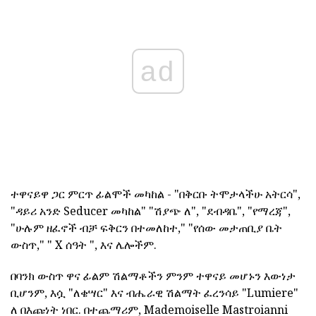
ad
ተዋናይዋ ጋር ምርጥ ፊልሞች መካከል - "በቅርቡ ትሞታላችሁ አትርሳ",
"ዳይሪ አንድ Seducer መካከል" "ሽያጭ ለ", "ደብዳቤ", "የማረጃ",
"ሁሉም ዘፈኖች ብቻ ፍቅርን በተመለከተ," "የሰው መታጠቢያ ቤት
ውስጥ," " X ሰዓት ", እና ሌሎችም.
በባንክ ውስጥ ዋና ፊልም ሽልማቶችን ምንም ተዋናይ መሆኑን እውነታ
ቢሆንም, እሷ "ለቄሣር" እና ብሔራዊ ሽልማት ፈረንሳይ "Lumiere"
ለ በእጩነት ነበር. በተጨማሪም, Mademoiselle Mastroianni