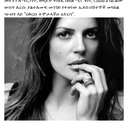
መሆኑን ለማረጋገጥ, ወላጆች ትስስር በኩል ሚና ገባኝ, Chiara በፊልሙ
ውስጥ ለራሱ ያልተለመዱ መንገድ የተወነው ኤድስ በሽተኞች መካከል
ጭብጥ ላይ "በቅርቡ ትሞታላችሁ አትርሳ".