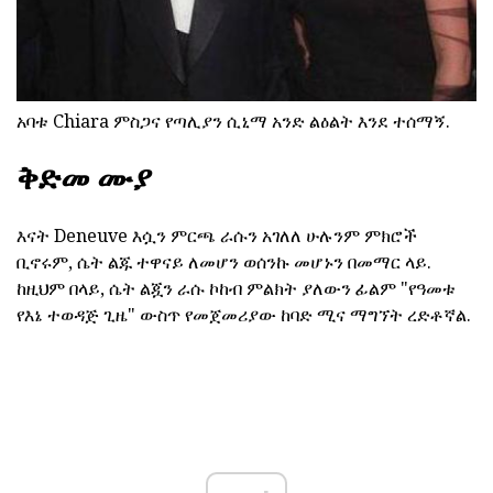
አባቱ Chiara ምስጋና የጣሊያን ሲኒማ አንድ ልዕልት እንደ ተሰማኝ.
ቅድመ ሙያ
እናት Deneuve እሷን ምርጫ ራሱን አገለለ ሁሉንም ምክሮች
ቢኖሩም, ሴት ልጁ ተዋናይ ለመሆን ወሰንኩ መሆኑን በመማር ላይ.
ከዚህም በላይ, ሴት ልጇን ራሱ ኮከብ ምልክት ያለውን ፊልም "የዓመቱ
የእኔ ተወዳጅ ጊዜ" ውስጥ የመጀመሪያው ከባድ ሚና ማግኘት ረድቶኛል.