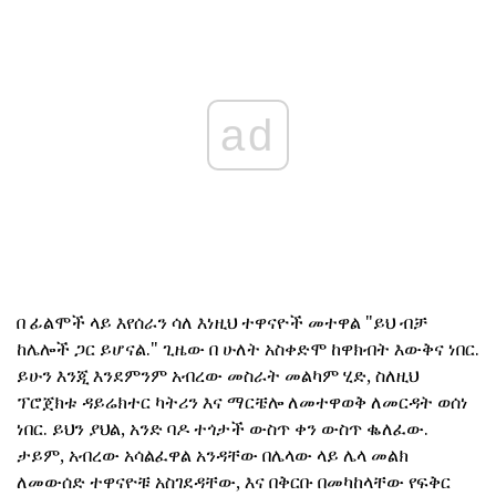
ad
በ ፊልሞች ላይ እየሰራን ሳለ እነዚህ ተዋናዮች መተዋል "ይህ ብቻ
ከሌሎች ጋር ይሆናል." ጊዜው በ ሁለት አስቀድሞ ከዋክብት እውቅና ነበር.
ይሁን እንጂ እንደምንም አብረው መስራት መልካም ሂድ, ስለዚህ
ፕሮጀክቱ ዳይሬክተር ካትሪን እና ማርቼሎ ለመተዋወቅ ለመርዳት ወሰነ
ነበር. ይህን ያህል, አንድ ባዶ ተጎታች ውስጥ ቀን ውስጥ ቈለፈው.
ታይም, አብረው አሳልፈዋል አንዳቸው በሌላው ላይ ሌላ መልክ
ለመውሰድ ተዋናዮቹ አስገደዳቸው, እና በቅርቡ በመካከላቸው የፍቅር