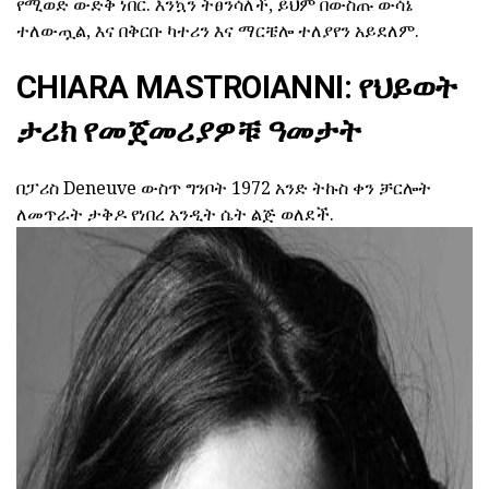
የሚወድ ውድቅ ነበር. እንኳን ትፀንሳለች, ይህም በውስጡ ውሳኔ
ተለውጧል, እና በቅርቡ ካተሪን እና ማርቼሎ ተለያየን አይደለም.
CHIARA MASTROIANNI: የህይወት
ታሪክ የመጀመሪያዎቹ ዓመታት
በፓሪስ Deneuve ውስጥ ግንቦት 1972 አንድ ትኩስ ቀን ቻርሎት
ለመጥራት ታቅዶ የነበረ አንዲት ሴት ልጅ ወለደች.