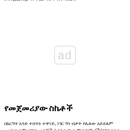
ad
የመጀመሪያው ስኬቶች
በእርግጥ አንድ ተሰጥኦ ተዋናይ, ነገር ግን ብቃት የሌለው አይደለም