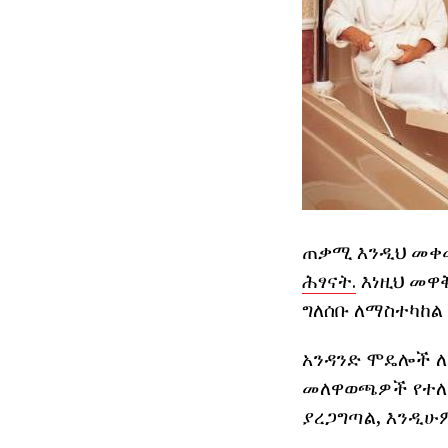
ጠቃሚ እንዲህ መቀ
ሕፃናት.
እነዚህ መዋቅ
ግለሰቡ ለማስተካከል
አንዳንድ ሞዴሎች ለ
መለዋወጫዎች የተለያ
ያረጋግጣል, እንዲሁ