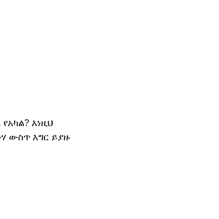
የአካል? እነዚህ
ሃ ውስጥ እግር ይያዙ