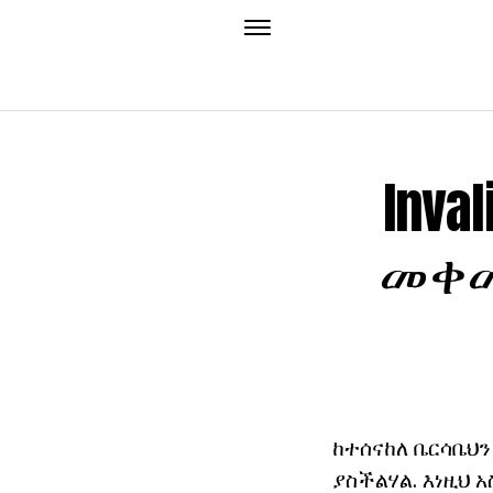
Inv
መቀመ
ከተሰናከለ ቤርሳቤህን
ያስችልሃል. እነዚህ 