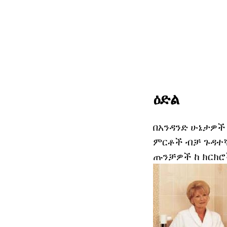
ዕድል
በአንዳንድ ሁኔታዎች
ምርቶች ብቻ ጉዳተኛ 
ጡንቻዎች ከ ክርክሮ