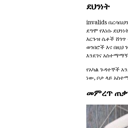
ደህንነት
invalids ቤርሳቤ
ደግሞ የእነሱ ደህንነ
እርጉዝ ሴቶች ሸጎጥ
ወንበሮች እና በዚህ
እንደገና አስተማማኝ
የአካል ጉዳተኞች አ
ነው, ቦታ ላይ አስ
መምረጥ ጠቃ