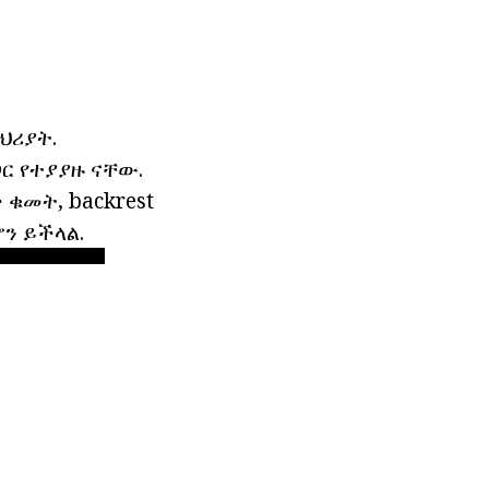
ህሪያት.
ር የተያያዙ ናቸው.
 ቁመት, backrest
ን ይችላል.