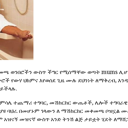
መጫ ወንበሮችን ውስጥ ችግር የሚሰማቸው ወጣት mums ሊሆ
ሮች የውሃ ህክምና እየወሰደ ጊዜ ሙሉ ደህንነት ለማቅረብ, እን
 ይችላሉ.
ምሳሌ ተጨማሪ ተግባር, መሽከርከር ውጤቶች, ሌሎች ተግባራዊ
ዩ ባህሪ. በመሆኑም ገላውን ለ ማሽከርከር መቀመጫ ቦዝኗል 
ም አዝናኝ መዝናኛ ውስጥ አንድ ትንሽ ልጅ ታይቷት ሂደት ለማሸጋ