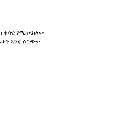
ከ ቁሳዊ የሚከላከለው
 ይሁን እንጂ ስርጭት