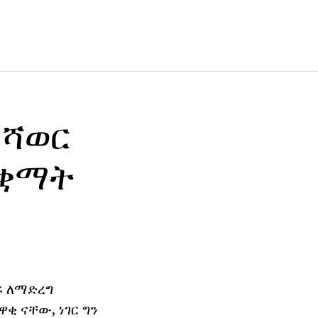
 ሻወር
ተቋማት
ፍ ለማድረግ
ቂ ናቸው, ነገር ግን