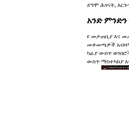
ደግሞ ሕፃናት, እርጉ
አንድ ምንድን
የ መታጠቢያ እና መ
መቀመጫዎች አብዛኛውን
ካፊያ ውስጥ ወንበሮች
ውስጥ ማስተካከያ እና