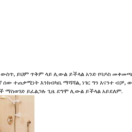
 ውስጥ, ይህም ጥቅም ላይ ሊውል ይችላል አንድ የባዶስ መቀመጫ 
ሰው ተጠቃሚነት እንክብካቤ ማሻሻል, ነገር ግን እናንተ ብቻ, ው
ች ማስወገድ ይፈልጋሉ ጊዜ ደግሞ ሊውል ይችላል አይደለም.