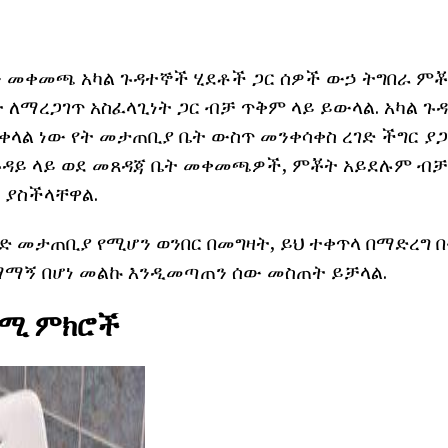
ህን መቀመጫ አካል ጉዳተኞች ሂደቶች ጋር ሰዎች ውኃ ትግበራ ምቾት 
ት ለማረጋገጥ አስፈላጊነት ጋር ብቻ ጥቅም ላይ ይውላል. አካል ጉ
 ቀላል ነው የት መታጠቢያ ቤት ውስጥ መንቀሳቀስ ረገድ ችግር ያ
 ጉዳይ ላይ ወደ መጸዳጃ ቤት መቀመጫዎች, ምቾት አይደሉም ብቻ
 ያስችላቸዋል.
ንድ መታጠቢያ የሚሆን ወንበር በመግዛት, ይህ ተቀጥላ በማድረግ 
ተማማኝ በሆነ መልኩ እንዲመጣጠን ሰው መስጠት ይቻላል.
ሚ ምክሮች