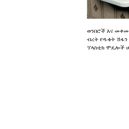
ወንበሮች እና መቀመ
ብረት የዱቄት ሽፋን 
ፕላስቲክ ሞዴሎች ሆ