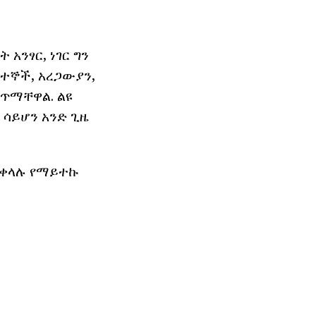
አንፃር, ነገር ግን
ዳተኞች, አረጋውያን,
ጋጥማቸዋል. ልዩ
 ሳይሆን አንድ ጊዜ
በቀላሉ የማይተኩ