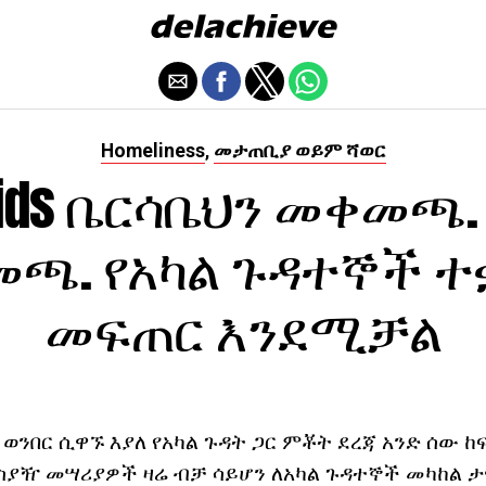
Homeliness
መታጠቢያ ወይም ሻወር
,
alids ቤርሳቤህን መቀመጫ.
ጫ. የአካል ጉዳተኞች 
መፍጠር እንደሚቻል
 ወንበር ሲዋኙ እያለ የአካል ጉዳት ጋር ምቾት ደረጃ አንድ ሰው ከ
አስያዥ መሣሪያዎች ዛሬ ብቻ ሳይሆን ለአካል ጉዳተኞች መካከል ታዋ