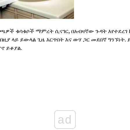
ጫዎች ቁሳቁሶች ማምረት ሲናገር, በአብዛኛው ጉዳት እየተደረገ 
በዚያ ላይ ይውላል ጊዜ እርጥበት እና ውሃ ጋር መደበኛ ግንኙነት.
ኖ ይቆያል.
ad