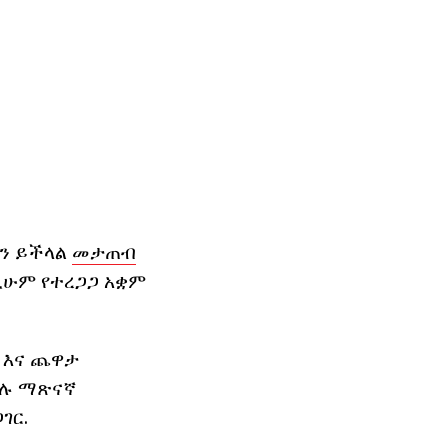
ን ይችላል
መታጠብ
ዲሁም የተረጋጋ አቋም
 እና ጨዋታ
ሙሉ ማጽናኛ
ገር.