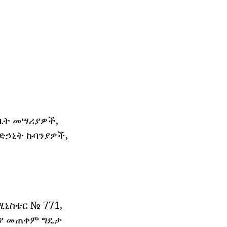
ቤት መሣሪያዎች,
ድኃኒት ኩባንያዎች,
ኒስቴር № 771,
ሪያ መጠቀም ግዴታ