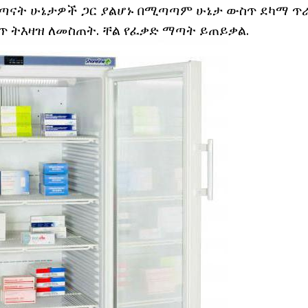
ልጣናት ሁኔታዎች ጋር ያልሆኑ በሚጣጣም ሁኔታ ውስጥ ደካማ 
ጥ ትእዛዝ ለመስጠት. ቸል የፈቃድ ማጣት ይጠይቃል.