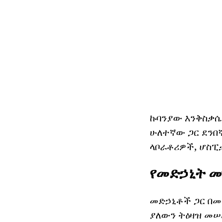
ኩባንያው እንቅስቃሴ
ሁለተኛው ጋር ደንበ
ላቦራቶሪዎች, ሆስፒ
የመድኃኒት 
መድኃኒቶች ጋር በመስ
ያለውን ትዕዛዝ መሠ