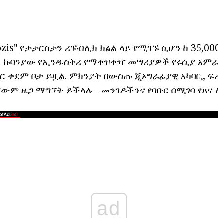
zis" የታታርስታን ሪፑብሊክ ክልል ላይ የሚገኙ ሲሆን ከ 35,00
. ኩባንያው የኢንዱስትሪ የማቀዝቀዣ መሣሪያዎች የሩሲያ አም
ር ቀደም ቦታ ይዟል. ምክንያት በውስጡ ጂኦግራፊያዊ አካባቢ, ፍ
ንኛውም ዜጋ ማግኘት ይችላሉ - መንገዶችንና የባቡር በሚገባ የጸ
ad