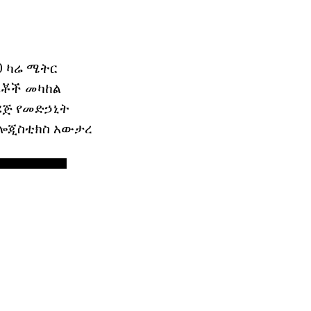
0 ካሬ ሜትር
ራቾች መካከል
ሪጅ የመድኃኒት
ና ሎጂስቲክስ አውታረ