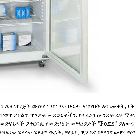
ብ ሌላ ዝግጅት ውስጥ ማከማቻ ሁኔታ. እርጥበት እና ሙቀት, የ
ወጥ ይበልጥ ጥንቃቄ መድኃኒቶችን. የተረጋገጡ ንድፍ ልዩ ማ
መድሃኒቶች ያቀርባል. የመድኃኒት መሣሪያዎች "Pozis" ያለውን 
ህ ዓይነቱ ፍላጎት ፍጹም ጥራት, ማራኪ ዋጋ እና በማንኛውም ማ