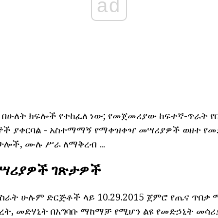
ad
 በሁለት ክፍሎች የተከፈለ ነው; የመጀመሪያው ከፍተኛ-ጥራት የ
ኞች ያቀርባል - አስተማማኝ የማቀዝቀዣ መሣሪያዎች ወዘተ የመ
ታሎች, ሙሉ ሥራ ለማቅረብ ...
መሣሪያዎች ገጽታዎች
ራት ሁሉም ድርጅቶች ላይ 10.29.2015 ጀምሮ የጤና ጥበቃ ሚ
ረት, መድሃኒት በአግባቡ ማከማቻ የሚሆን ልዩ የመድኃኒት መሳ