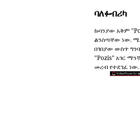
ባለፉብሪካ
ኩባንያው አቅም "Po
ልንሰጣቸው ነው. ሜ
በገበያው ውስጥ ግንባ
"Pozis" አገር ማ
መረብ የተደገፈ ነው.