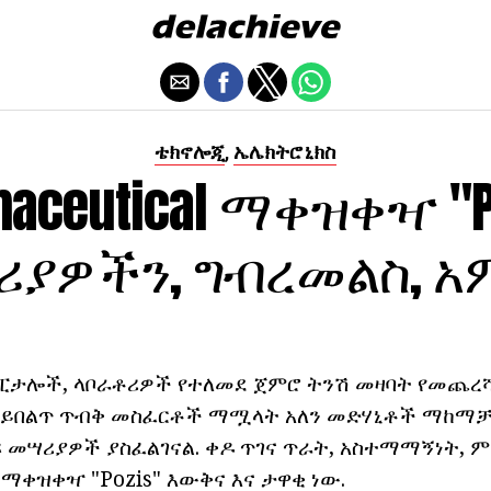
ቴክኖሎጂ
ኤሌክትሮኒክስ
,
maceutical ማቀዝቀዣ "Po
ያዎችን, ግብረመልስ, 
ፒታሎች, ላቦራቶሪዎች የተለመደ ጀምሮ ትንሽ መዛባት የመጨ
ሱ ይበልጥ ጥብቅ መስፈርቶች ማሟላት አለን መድሃኒቶች ማከማቻ, 
ዩ መሣሪያዎች ያስፈልገናል. ቀዶ ጥገና ጥራት, አስተማማኝነት, 
ማቀዝቀዣ "Pozis" እውቅና እና ታዋቂ ነው.