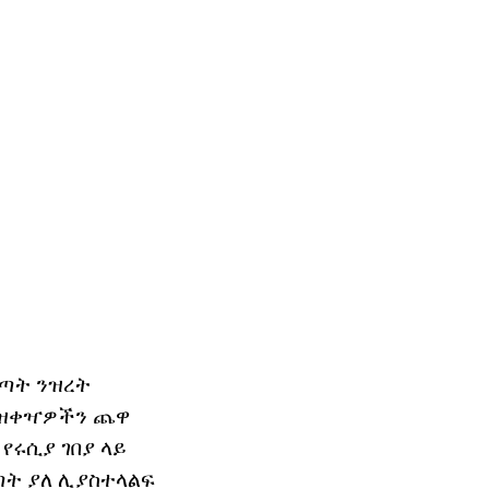
ቅጣት ንዝረት
ቀዝቀዣዎችን ጨዋ
የሩሲያ ገበያ ላይ
ጣት ያለ ሊያስተላልፍ