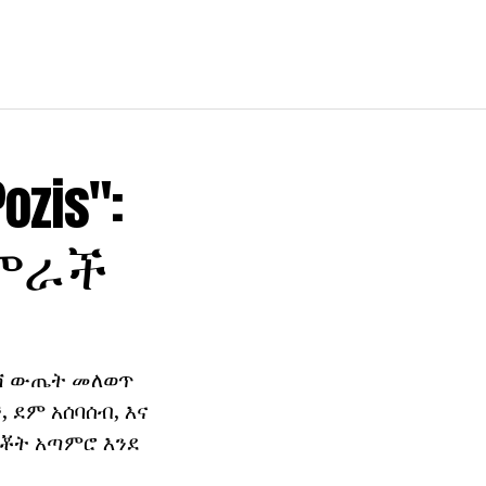
zis":
አምራች
ረሻ ውጤት መለወጥ
ደም አሰባሰብ, እና
ምቾት አጣምሮ እንደ