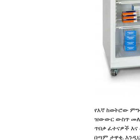
የእኛ ከወትሮው ምግ
ዝውውር ውስጥ መለዋ
ጥበቃ ፈተናዎች እና 
በጣም ታዋቂ. እንዲ