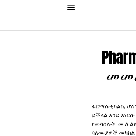
Phar
መመሪ
ፋርማሱቲካልስ, ሆስ
ይችላል እንደ እነር
የመሳሰሉት. መ ለ ል
ባለሙያዎች መካከል 