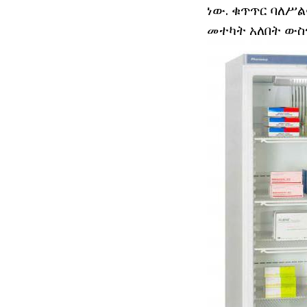
ነው. ቁጥጥር ባለሥ
መተካት አለበት ውስ