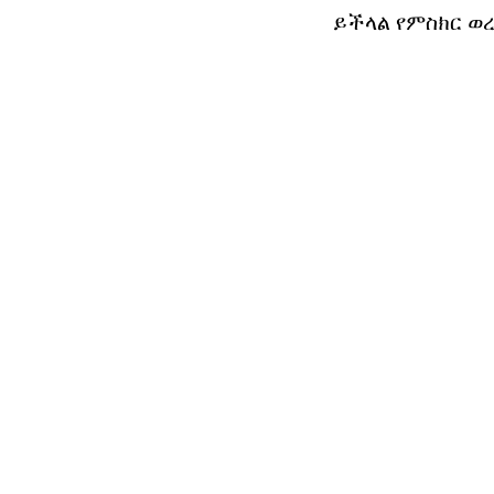
ይችላል የምስክር ወ