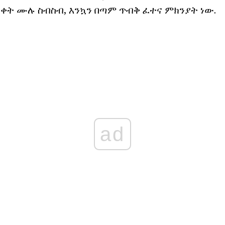
ረቀት ሙሉ ስብስብ, እንኳን በጣም ጥብቅ ፈተና ምክንያት ነው.
ad