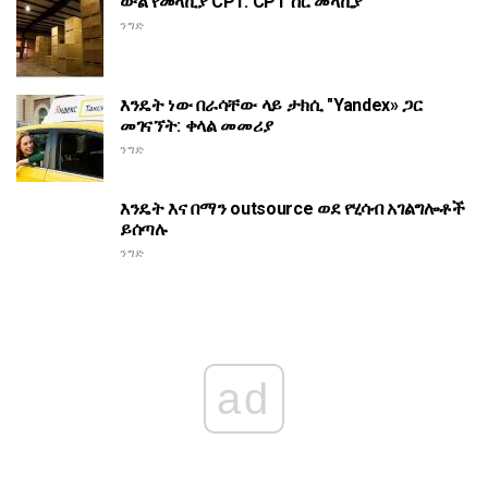
ውል የመላኪያ CPT. CPT ስር መላኪያ
ንግድ
እንዴት ነው በራሳቸው ላይ ታክሲ "Yandex» ጋር
መገናኘት: ቀላል መመሪያ
ንግድ
እንዴት እና በማን outsource ወደ የሂሳብ አገልግሎቶች
ይሰጣሉ
ንግድ
ad