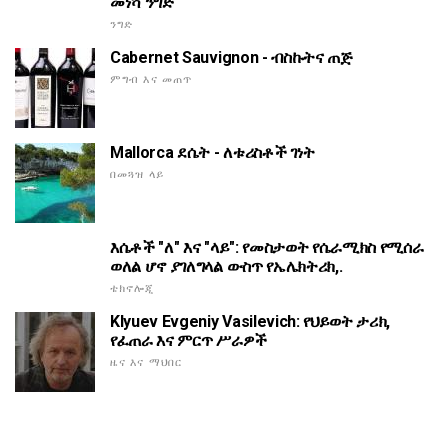
መነሻ ንግድ
ንግድ
Cabernet Sauvignon - ብስኩትና ጠጅ
ምግብ እና መጠጥ
Mallorca ደሴት - ለቱሪስቶች ገነት
በመጓዝ ላይ
እሴቶች "ለ" እና "ላይ": የመስታወት የሴራሚክስ የሚሰራ
ወለል ሆኖ ያገለግላል ውስጥ የኤሌክትሪክ,.
ቴክኖሎጂ
Klyuev Evgeniy Vasilevich: የህይወት ታሪክ,
የፈጠራ እና ምርጥ ሥራዎች
ዜና እና ማህበር