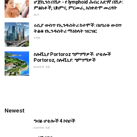
ሆጅኪንስ በሽታ - የ lymphoid ሕብረ አደገኛ በሽታ:
ምልክቶች, ህክምና, ምርመራ, አስቀድሞ መረዳት
ጤና
ሩሲያ ውስጥ የኢንዱስትሪ ከተሞች: በሀገሪቱ ውስጥ
ትልቁ የኢንዱስትሪ ማዕከላት ዝርዝር
ንግድ
ስሎቬኒያ Portoroz ግምገማዎች. ሆቴሎች
Portoroz, ስሎቬኒያ: ግምገማዎች
በመጓዝ ላይ
Newest
ግብፅ ሆቴሎች 4 ኮከቦች
በመጓዝ ላይ