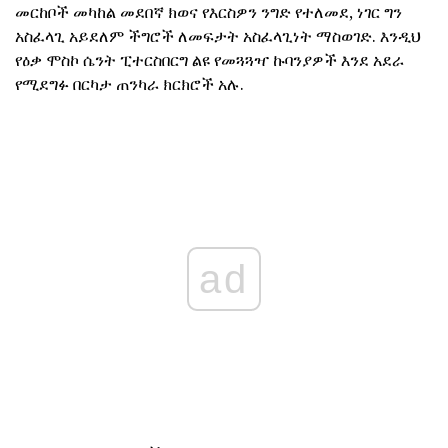
መርከቦች መካከል መደበኛ ክወና የእርስዎን ንግድ የተለመደ, ነገር ግን
አስፈላጊ አይደለም ችግሮች ለመፍታት አስፈላጊነት ማስወገድ. እንዲህ
የዕቃ ሞስኮ ሴንት ፒተርስበርግ ልዩ የመጓጓዣ ኩባንያዎች እንደ አደራ
የሚደግፉ በርካታ ጠንካራ ክርክሮች አሉ.
ad