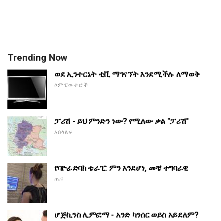
Trending Now
ወደ ኢንተርኔት ቲቪ ማገናኘት እንደሚችሉ ለማወቅ
ኮምፒውተሮች
ፓሪሽ - ይህ ምንድን ነው? የሚለው ቃል "ፓሪሽ"
አሰላለፍ
የባዮፊድባክ ቴራፒ: ምን እንደሆነ, መቼ ተግባራዊ
ጤና
ሆጅኪንስ ሊምፎማ - አንድ ካንሰር ወይስ አይደለም?