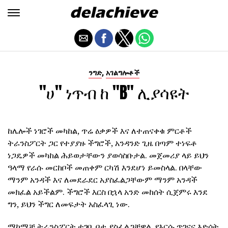
,
ንግድ
አገልግሎቶች
"ሀ" ነጥብ ከ "B" ሊያሳዩት
ከሌሎች ነገሮች መካከል, ጥሬ ዕቃዎች እና ለተጠናቀቁ ምርቶች
ትራንስፖርት ጋር የተያያዙ ችግሮች, አንዳንድ ጊዜ በጣም ተነፍቶ
ነጋዴዎች መካከል ሕይወታቸውን ያወሳስቡታል. መጀመሪያ ላይ ይህን
ዓላማ የራሱ መርከቦች መጠቀም ርካሽ እንደሆነ ይመስላል. በላቸው
ማንም አንዳች እና ለመደራደር አያስፈልጋቸውም ማንም አንዳች
መክፈል አይችልም. ችግሮች እርስ በኋላ አንድ መከሰት ሲጀምሩ እንደ
ግን, ይህን ችግር ለመፍታት አስፈላጊ ነው.
ማከማቻ ትራንስፖርት ተገቢ ቦታ ያስፈልጋቸዋል. የእርሱ ጥገናና እድሳት