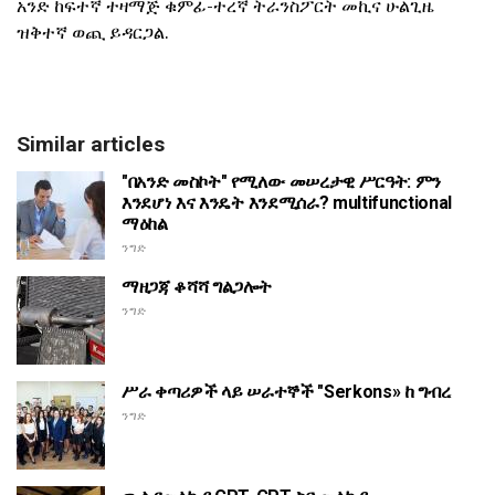
አንድ ከፍተኛ ተዛማጅ ቁምፊ-ተረኛ ትራንስፖርት መኪና ሁልጊዜ
ዝቅተኛ ወጪ ይዳርጋል.
Similar articles
"በአንድ መስኮት" የሚለው መሠረታዊ ሥርዓት: ምን
እንደሆነ እና እንዴት እንደሚሰራ? multifunctional
ማዕከል
ንግድ
ማዘጋጃ ቆሻሻ ግልጋሎት
ንግድ
ሥራ ቀጣሪዎች ላይ ሠራተኞች "Serkons» ከ ግብረ
ንግድ