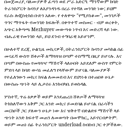
በመጀመሪያ, ባለሙያዎች ፈጣን ወደ ሥራ አድርግ. ማንኛውም ከባድ
ትራንስፖርት ኩባንያ ለእያንዳንዱ በረራ የተሻለ መንገድ ነው; ይህም
የራሱ ሎጂስቲክስ ቡድን አለው. የ ተለዋጭ "የሚያስቆሙ", መንገዶች
ጥገና ማጥፋት-የመንገድ ክፍሎች. በቀጥተኛ መስመር - ብቻ ወረቀት,
አጭር አቅጣጫ Mezhuyev መውጣቱ ነጥብ እና መድረሻ ላይ ነው.
ብሔራዊ የመንገድ ላይ, ይህ ደንብ ተግባራዊ አይሆንም.
በሁለተኛ ደረጃ, ሁልጊዜ መኪናዎች, በትራንስፖርት ኩባንያ መካከል ሰፊ
መናፈሻ ውስጥ ሸቀጦች ለማጓጓዝ በጣም ተስማሚ በዚያ ይሆናሉ. እና
በጣም በውስጡ የመጓጓዣ ማሽኖች ላለሁበት አይደለም ውስጥ የምርት
ምደባ ላይ ከባድ ውሳኔ መፈለግ የላቸውም ይሆናል. ባለሙያዎች
የተፈለገውን መኪና ክፍል ለመመደብ እና ደህንነቱ በተጠበቀ ሁኔታ
በውስጡ ጭነት ላይ ሊታሰሩ እንክብካቤ ይወስዳል.
ሦስተኛ, ጥሬ ዕቃዎች ወይም እንደጨረሰ ሸቀጦች ለማጓጓዝ
ትክክለኛውን አቅም ጋር አንድ መኪና ይመደባል ይሆናል. በራሳችን
መርከቦች ጋር ያለውን ሁኔታ ነው እና ዝቅተኛ-በድልድዩ ማሽኖች ላይ
ጭነት አንድ ከፍተኛ መጠን ለመወጣት በመሞከር,, አይኖርብዎትም.
ወይም መጠነ ሰፊ ትራንስፖርት underload ስብስብ ጋር ተቻችለው.