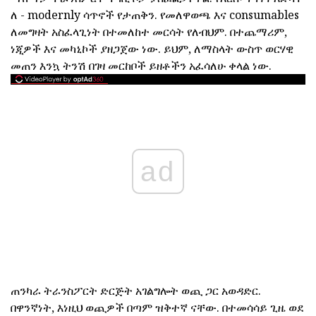
ለ - modernly ሳጥኖች የታጠቅን. የመለዋወጫ እና consumables
ለመግዛት አስፈላጊነት በተመለከተ መርሳት የለብህም. በተጨማሪም,
ነጂዎች እና መካኒኮች ያዘጋጀው ነው. ይህም, ለማስላት ውስጥ ወርሃዊ
መጠን እንኳ ትንሽ በገዛ መርከቦች ይዘቶችን አፈሳለሁ ቀላል ነው.
ad
ጠንካራ ትራንስፖርት ድርጅት አገልግሎት ወጪ ጋር አወዳድር.
በዋንኛነት, እነዚህ ወጪዎች በጣም ዝቅተኛ ናቸው. በተመሳሳይ ጊዜ ወደ