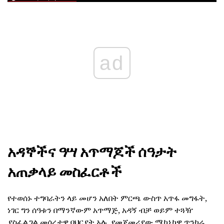
ad
አዳኞችና ዓሣ አጥማጆች ሰዓታት
አጠቃላይ መስፈርቶች
የተወሰኑ ተግባራትን ላይ መሆን አለበት ምርጫ ውስጥ አጥፋ መግፋት,
ነገር ግን ሰዓቱን በማንኛውም አጥማጅ, አዳኝ ብቻ ወይም ተጓዥ
ያስፈልጋል መሰረታዊ ባህርያት አሉ. የመጀመሪያው ሜካኒካዊ ጥንካሬ,