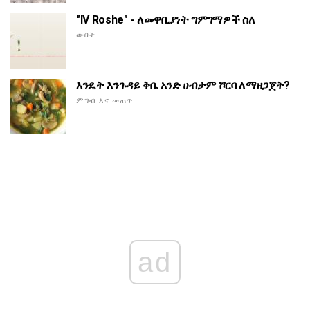
"IV Roshe" - ለመዋቢያነት ግምገማዎች ስለ
ውበት
እንዴት እንጉዳይ ቅቤ አንድ ሀብታም ሾርባ ለማዘጋጀት?
ምግብ እና መጠጥ
ad