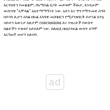
እርጥበትን የመቋቋም, የኬሚካል ስጋት መቃወም ችሎታ, እንዲሁም
ውስጣዊ "አሞላል" አስተማማኝነት ነው. አደን እና ዓሣ የማጥመድ ሰዓት
በተሳካ ሊሆን አካል በኩል አካላዊ መሰባበርን የሚያንጸባርቅ ይሆናል እንኳ
ሳይሆን እውነታ ስለታም concussions እና ንዝረቶች የውስጥ
ስልቶችን ተጽዕኖ አይደለም ነው. ስለዚህ, በዚህ ክፍል ውስጥ ደግሞ
እርግጠኛ መሆን አለብን.
ad