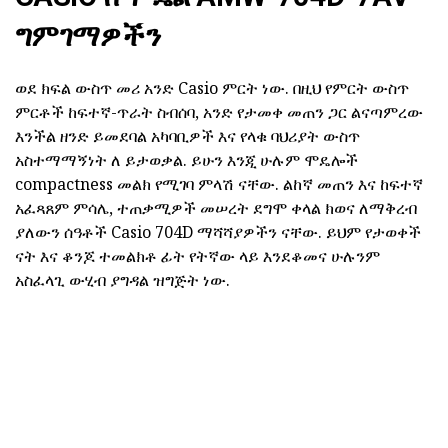
ግምገማዎችን
ወደ ክፍል ውስጥ መሪ አንድ Casio ምርት ነው. በዚህ የምርት ውስጥ
ምርቶች ከፍተኛ-ጥራት ስብሰባ, አንድ የታመቀ መጠን ጋር ልናጣምረው
እንችል ዘንድ ይመደባል አካባቢዎች እና የላቁ ባህሪያት ውስጥ
አስተማማኝነት ለ ይታወቃል. ይሁን እንጂ ሁሉም ሞዴሎች
compactness መልክ የሚገባ ምላሽ ናቸው. ልከኛ መጠን እና ከፍተኛ
አፈጻጸም ምሳሌ, ተጠቃሚዎች መሠረት ደግሞ ቀላል ክወና ለማቅረብ
ያለውን ሰዓቶች Casio 704D ማሻሻያዎችን ናቸው. ይህም የታወቀች
ናት እና ቆንጆ ተመልክቶ ፊት የትኛው ላይ እንደቆመና ሁሉንም
አስፈላጊ ውሂብ ያግዳል ዝግጅት ነው.