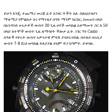
ይሁን እንጂ, ተጨማሪ መረጃ ፊት አንፃር ትችት አለ. ስለዚህ ከሆነ
ማቆሚያ የምልከታ እና የማንቂያ ሰዓት ማንም ክርክር, ከመጠን በላይ
በአንዳንድ ሁኔታዎች ውስጥ 30 ጊዜ ዞኖች መካከል አቀማመጥ ጋር ከ 50
በላይ ከተሞች ውስጥ ጊዜ ለማሳየት ችሎታ ፊት. ነገር ግን Casio
ሰዓቶች የቀሩት ውስጥ አዎንታዊ ምላሽ ያሳድርብሃል. በተለይ በሩሲያ
ውስጥ 7-8 ሺህ መካከል ይለያያል ይህም ዋጋ ከግምት. ይቀባሉ.