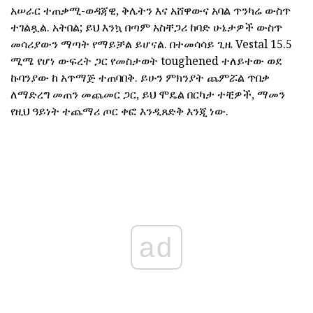
አሠራር ተጠቃሚ-ወዳጃዊ, ቅሌትን እና አሸዋውና አባል ጥንካሬ ውስጥ
ተገልጿል. አትበል; ይህ እንኳ በጣም አስቸጋሪ ከባድ ሁኔታዎች ውስጥ
መሳሪያውን ማጣት የማይቻል ይሆናል. በተመሳሳይ ጊዜ Vestal 15.5
ሚሜ የሆነ ውፍረት ጋር የመስታወት toughened ተለይተው ወደ
ኩባንያው ከ አጥማጅ ተጠባበቅ. ይሁን ምክንያት ጨምሯል ጥበቃ
ለማድረግ መጠን መጨመር ጋር, ይህ ሞዴል በርካታ ተቺዎች, ማመን
የዚህ ዓይነት ተጨማሪ ጦር ቀፎ እንዲጸድቅ እንጂ ነው.
ad