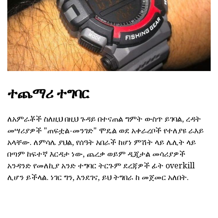
ተጨማሪ ተግባር
ለአምራቾች ስለዚህ በዚህ ጉዳይ በተናጠል ግምት ውስጥ ይገባል, ረዳት
መሣሪያዎች "ጠፍቷል-መንገድ" ሞዴል ወደ አቀራረቦች የተለያዩ ራእይ
አላቸው. ለምሳሌ ያህል, የሰዓት አበራች ከሆነ ምሽት ላይ ሌሊት ላይ
በጣም ከፍተኛ እርዳታ ነው, ጨረቃ ወይም ዲጂታል መሳሪያዎች
አንዳንድ የመለኪያ አንድ ተግባር ትርጉም ደረጃዎች ፊት overkill
ሊሆን ይችላል. ነገር ግን, እንደገና, ይህ ትግበራ ከ መጀመር አለበት.