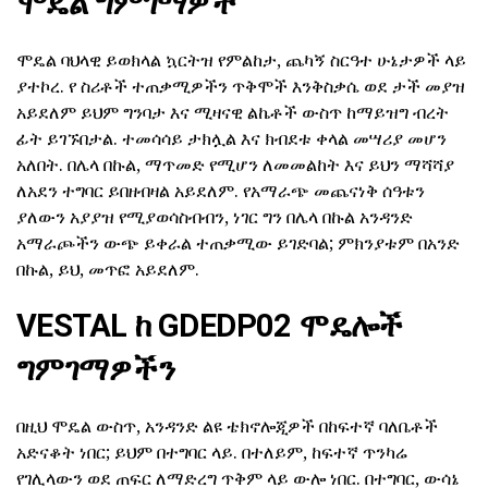
ሞዴል ግምገማዎች
ሞዴል ባህላዊ ይወክላል ኳርትዝ የምልከታ, ጨካኝ ስርዓተ ሁኔታዎች ላይ
ያተኮረ. የ ስሪቶች ተጠቃሚዎችን ጥቅሞች እንቅስቃሴ ወደ ታች መያዝ
አይደለም ይህም ግንባታ እና ሚዛናዊ ልኬቶች ውስጥ ከማይዝግ ብረት
ፊት ይገኙበታል. ተመሳሳይ ታክሏል እና ክብደቱ ቀላል መሣሪያ መሆን
አለበት. በሌላ በኩል, ማጥመድ የሚሆን ለመመልከት እና ይህን ማሻሻያ
ለአደን ተግባር ይበዘብዛል አይደለም. የአማራጭ መጨናነቅ ሰዓቱን
ያለውን አያያዝ የሚያወሳስብብን, ነገር ግን በሌላ በኩል አንዳንድ
አማራጮችን ውጭ ይቀራል ተጠቃሚው ይገድባል; ምክንያቱም በአንድ
በኩል, ይህ, መጥፎ አይደለም.
VESTAL ከ GDEDP02 ሞዴሎች
ግምገማዎችን
በዚህ ሞዴል ውስጥ, አንዳንድ ልዩ ቴክኖሎጂዎች በከፍተኛ ባለቤቶች
አድናቆት ነበር; ይህም በተግባር ላይ. በተለይም, ከፍተኛ ጥንካሬ
የገሊላውን ወደ ጠፍር ለማድረግ ጥቅም ላይ ውሎ ነበር. በተግባር, ውሳኔ