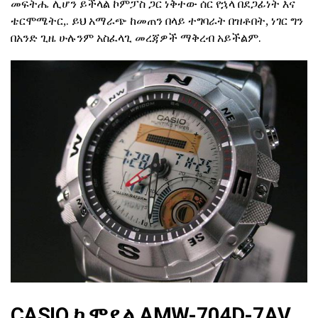
መፍትሔ ሊሆን ይችላል ኮምፓስ ጋር ነቅተው ሰር የኋላ በደጋፊነት እና
ቴርሞሜትር,. ይህ አማራጭ ከመጠን በላይ ተግባራት በዝቶበት, ነገር ግን
በአንድ ጊዜ ሁሉንም አስፈላጊ መረጃዎች ማቅረብ አይችልም.
CASIO ከ ሞዴል AMW-704D-7AV