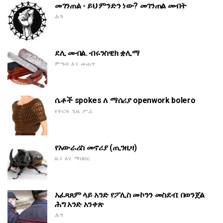
መገንጠል - ይህ ምንድን ነው? መገንጠል መብት
ሕግ
ደሊ መብል. ብሩንስዊክ ቋሊማ
ምግብ እና መጠጥ
ሴቶች spokes ለ ማሰሪያ openwork bolero
የትርፍ ጊዜ ሥራ
የአውራሪስ መኖሪያ (ጢንዚዛ)
ዜና እና ማህበር
አፈጻጸም ላይ አንድ የፖሊስ መኮንን መስደብ: በወንጀል
ሕግ አንድ አንቀጽ
ሕግ