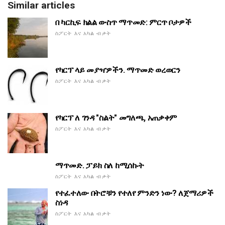
Similar articles
በ ካርኪፍ ክልል ውስጥ ማጥመድ: ምርጥ ቦታዎች
ስፖርት እና አካል ብቃት
የካርፕ ላይ መያዣዎችን. ማጥመድ ወረወርን
ስፖርት እና አካል ብቃት
የካርፕ ለ ገንዳ "ስልት" መግለጫ, አጠቃቀም
ስፖርት እና አካል ብቃት
ማጥመድ. ፓይክ ስለ ከሚሰኩት
ስፖርት እና አካል ብቃት
የተፈተለው በትሮቹን የተለየ ምንድን ነው? ለጀማሪዎች
ስነዳ
ስፖርት እና አካል ብቃት