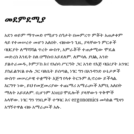
መደምደሚያ
አደን ወይም ማጥመድ የሚሆን ሰዓታት በመምረጥ ምቾት አጠቃቀም
ላይ የተመሠረተ መሆን አለበት. ብዙውን ጊዜ, ያላቸውን ምርቶች
ባህርያት ለማሻሻል ጥረት ውስጥ, አምራቾች ተጠቃሚው ሞዴል
መድረስ እንዴት ስለ በማሰብ አይደለም. ለምሳሌ ያህል, አንድ
ያልተራመዱ, ኮምፓስ እና የአሰሳ ሥርዓት ጋር አንድ የእጅ ባህሪያት አንፃር
ያስፈልገናል ሁሉ ጋር ባለቤት ይሰጣል, ነገር ግን በአንዳንድ ሁኔታዎች
ውስጥ መሠረታዊ ተቋማት እጅግ የላቀ ትርጉም ሊኖረው ይችላል.
እርግጥ ነው, ይህ የመጀመሪያው ተጨማሪ አማራጮች እምቢ አለበት
ማለት አይደለም. ቢሆንም እነዚህ ሞዴሎች ያላቸውን ጥቅሞች
አላቸው. ነገር ግን ገንቢዎች ተግባር እና ergonomics መካከል ሚዛን
አግኝተዋል ብዙ አማራጮች አሉ.