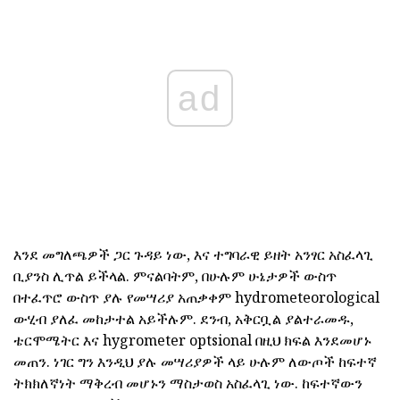
ad
እንደ መግለጫዎች ጋር ጉዳይ ነው, እና ተግባራዊ ይዘት አንፃር አስፈላጊ
ቢያንስ ሊጥል ይችላል. ምናልባትም, በሁሉም ሁኔታዎች ውስጥ
በተፈጥሮ ውስጥ ያሉ የመሣሪያ አጠቃቀም hydrometeorological
ውሂብ ያለፈ መከታተል አይችሉም. ደንብ, አቅርቧል ያልተራመዱ,
ቴርሞሜትር እና hygrometer optsional በዚህ ክፍል እንደመሆኑ
መጠን. ነገር ግን እንዲህ ያሉ መሣሪያዎች ላይ ሁሉም ለውጦች ከፍተኛ
ትክክለኛነት ማቅረብ መሆኑን ማስታወስ አስፈላጊ ነው. ከፍተኛውን