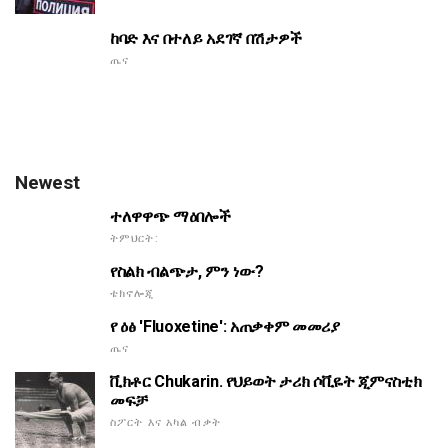
ከባድ እና በተለይ አደገኛ በሽታዎች
ጤና
Newest
ተለዋዋጭ ማዕበሎች
ትምህርት:
የስልክ ብልጭታ, ምን ነው?
ቴክኖሎጂ
የ ዕፅ 'Fluoxetine': አጠቃቀም መመሪያ
ጤና
ቪክቶር Chukarin. የህይወት ታሪክ ሶቪዬት ጂምናስቲክ
መፍቻ
ስፖርት እና አካል ብቃት