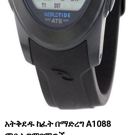
ad
አትቅደዱ ከፈት በማድረግ A1088