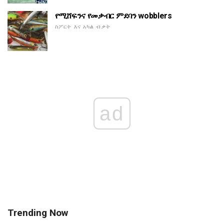
የሚሸፍንና የመቃብር ምደባን wobblers
ስፖርት እና አካል ብቃት
ad
Trending Now