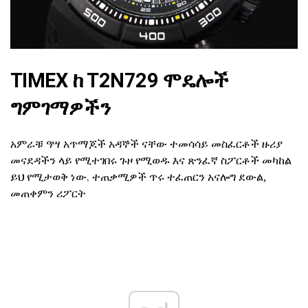
TIMEX ከ T2N729 ሞዴሎች
ግምገማዎችን
አምራቹ ዓሣ አጥማጆች አዳኞች ናቸው ተመሳሳይ መስፈርቶች ዙሪያ
መናደዳችን ላይ የሚተገበሩ ጉዞ የሚወዱ እና ጽንፈኛ ስፖርቶች መካከል
ይህ የሚታወቅ ነው. ተጠቃሚዎች ጥሩ ተፈጠርን አናሎግ ደውል,
መጠቀምን ሪፖርት