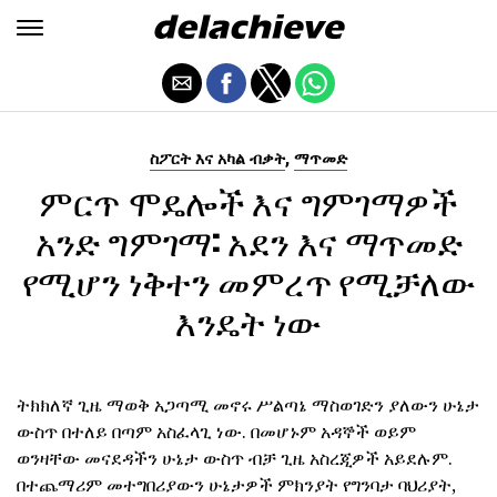
,
ስፖርት እና አካል ብቃት
ማጥመድ
ምርጥ ሞዴሎች እና ግምገማዎች
አንድ ግምገማ: አደን እና ማጥመድ
የሚሆን ነቅተን መምረጥ የሚቻለው
እንዴት ነው
ትክክለኛ ጊዜ ማወቅ አጋጣሚ መኖሩ ሥልጣኔ ማስወገድን ያለውን ሁኔታ
ውስጥ በተለይ በጣም አስፈላጊ ነው. በመሆኑም አዳኞች ወይም
ወንዛቸው መናደዳችን ሁኔታ ውስጥ ብቻ ጊዜ አስረጂዎች አይደሉም.
በተጨማሪም መተግበሪያውን ሁኔታዎች ምክንያት የግንባታ ባህሪያት,