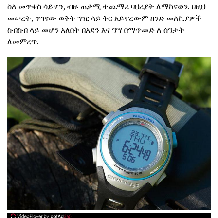
ስለ መጥቀስ ሳይሆን, ብዙ ጠቃሚ ተጨማሪ ባህሪያት ለማከናወን. በዚህ
መሠረት, ጥገናው ወቅት ግዢ ላይ ቅር አይኖረውም ዘንድ መለኪያዎች
ስብስብ ላይ መሆን አለበት በአደን እና ዓሣ በማጥመድ ለ ሰዓታት
ለመምረጥ.