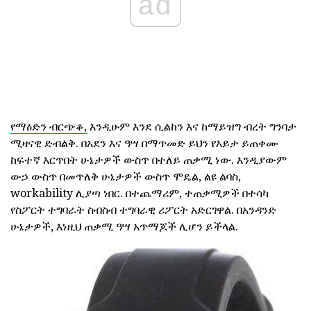
ad
የማዕድን ብርጭቆ,
እንዲሁም እንደ ሲልከን እና ከማይዝግ ብረት ግንባታ
ሚዛናዊ ድብልቅ. በአደን እና ዓሣ በማጥመድ ይህን የእይታ ይጠቀሙ
ከፍተኛ እርጥበት ሁኔታዎች ውስጥ በተለይ ጠቃሚ ነው. እንዲያውም
ውኃ ውስጥ በመጥለቅ ሁኔታዎች ውስጥ ሞዴል, ልዩ ልባስ,
workability ሊያጣ ነበር. በተጨማሪም, ተጠቃሚዎች በተሳካ
የስፖርት ተግባራት ስብስብ ተግባራዊ ሪፖርት አድርገዋል. በአንዳንድ
ሁኔታዎች, እነዚህ ጠቃሚ ዓሣ አጥማጆች ሊሆን ይችላል.