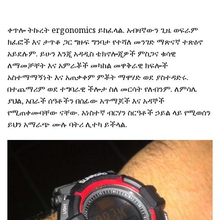
ቀጥሎ ትኩረት ergonomics ይከፈላል. አብዛኛውን ጊዜ ወፍራም
ክፈፎች እና ታጥቆ ጋር ግዙፍ ግንባታ የተሻለ መንገድ ማጽናኛ ተጽዕኖ
አይደሉም. ይሁን እንጂ አዳዲስ ቴክኖሎጂዎች ምስጋና ቁሳዊ
ለማመቻቸት እና አምራቾች መካከል መዋቅራዊ ክፍሎች
አስተማማኝነት እና አጠቃቀም ምቾት ማዋሃድ ወደ ያስተዳድሩ.
በተጨማሪም ወደ ተግባራዊ ችሎታ ስለ መርሳት የለብንም. ለምሳሌ
ያህል, አበራች ሰዓቶችን በሰፊው አጥማጆች እና አዳኞች
የሚጠቀሙባቸው ናቸው. አነስተኛ ብርሃን ስርዓቶች ኃይል ላይ የሚወሰን
ይህን አማራጭ ሙሉ ባትሪ ሊተካ ይችላል.