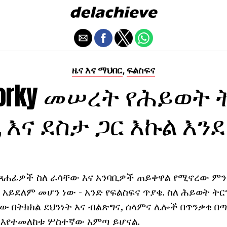
ዜና እና ማህበር
ፍልስፍና
,
orky መሠረት የሕይወት
 እና ደስታ ጋር እኩል እን
ጸሐፊዎች ስለ ራሳቸው እና አንባቢዎች ጠይቀዋል የሚኖረው ምን
አይደለም መሆን ነው - አንድ የፍልስፍና ጥያቄ. ስለ ሕይወት ት
ሰው በትክክል ደህንነት እና ብልጽግና, ሰላምና ሌሎች በጥንቃቄ በ
እየተመለከቱ ሦስተኛው አምጣ ይሆናል.