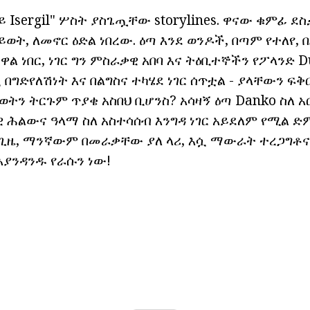
 Isergil" ሦስት ያስጌጧቸው storylines. ዋናው ቁምፊ ደስ
ይወት, ለመኖር ዕድል ነበረው. ዕጣ እንደ ወንዶች, በጣም የተለየ,
 ነበር, ነገር ግን ምስራቃዊ አበባ እና ትዕቢተኞችን የፖላንድ Du
በግድየለሽነት እና በልግስና ተካሄደ ነገር ሰጥቷል - ያላቸውን ፍ
ወትን ትርጉም ጥያቄ አስበህ ቢሆንስ? አሳዛኝ ዕጣ Danko ስለ 
ዊ ሕልውና ዓላማ ስለ አስተሳሰብ እንግዳ ነገር አይደለም የሚል 
 ጊዜ, ማንኛውም በመራቃቸው ያለ ላሪ, እሷ ማውራት ተረጋግቶና
 እያንዳንዱ የራሱን ነው!