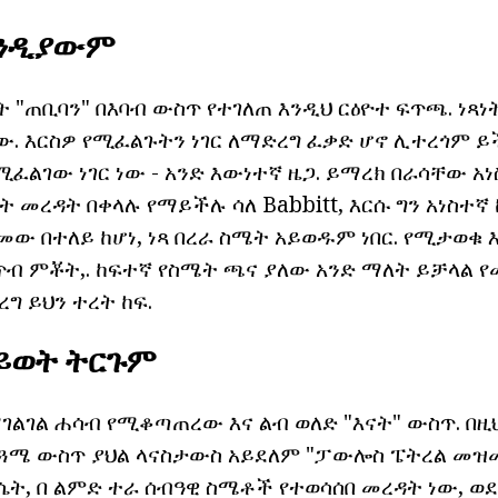
እንዲያውም
ት "ጠቢባን" በእባብ ውስጥ የተገለጠ እንዲህ ርዕዮተ ፍጥጫ. ነጻነት
ው. እርስዎ የሚፈልጉትን ነገር ለማድረግ ፈቃድ ሆኖ ሊተረጎም ይ
የሚፈልገው ነገር ነው - አንድ እውነተኛ ዜጋ. ይማረክ በራሳቸው አ
 መረዳት በቀላሉ የማይችሉ ሳለ Babbitt, እርሱ ግን አነስተኛ
ው በተለይ ከሆነ, ነጻ በረራ ስሜት አይወዱም ነበር. የሚታወቁ 
ርጥብ ምቾት,. ከፍተኛ የስሜት ጫና ያለው አንድ ማለት ይቻላል 
ረግ ይህን ተረት ከፍ.
ይወት ትርጉም
ማገልገል ሐሳብ የሚቆጣጠረው እና ልብ ወለድ "እናት" ውስጥ. በዚ
ርጓሜ ውስጥ ያህል ላናስታውስ አይደለም "ፓውሎስ ፔትረል መዝሙ
ሴት, በ ልምድ ተራ ሰብዓዊ ስሜቶች የተወሳሰበ መረዳት ነው, ወደ