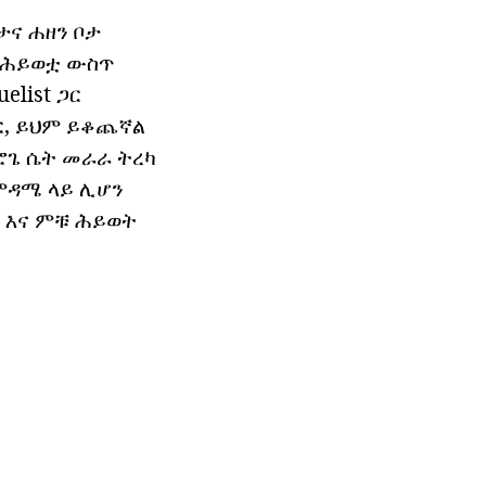
ታና ሐዘን ቦታ
 በሕይወቷ ውስጥ
elist ጋር
ቅር, ይህም ይቆጨኛል
አሮጌ ሴት መራራ ትረካ
ድምዳሜ ላይ ሊሆን
 እና ምቹ ሕይወት