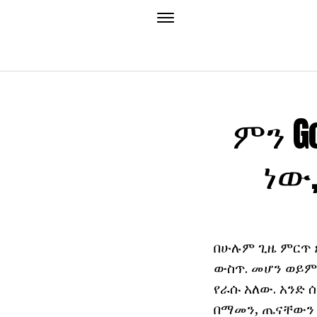
ምን G
ነው,
በሁሉም ጊዜ ምርጥ 
ውስጥ. መሆን ወይም 
የራሱ አለው. አንድ 
በማመን, ጤናቸውን 