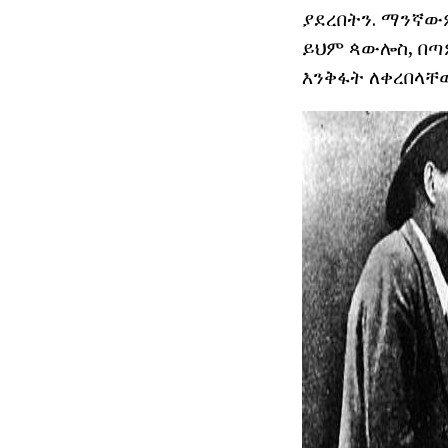
ያደረበትን. ማንኛውም
ይህም ጳውሎስ, በጣም
እንቅፋት ለቀረበላቸው