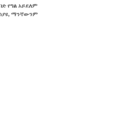
ባድ የግል አይደለም
 ሳያዩ, ማንኛውንም