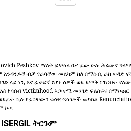
movich Peshkov ማለት ይቻላል በሥራው ሁሉ ሕልውና ዓላማ 
 አንዳንዶቹ ብቻ የራሳቸው መልካም ስለ በማሰብ, ራስ ወዳድ ና
ድ ላይ ነን, እና ፈቃደኛ የሆኑ ሰዎች ወደ ደማቅ በገነነበት ያለ
አስተሳሰብ victimhood አጋጣሚ መንገድ ፍልስፍና በማነጻጸር
ወደፊት ሲሉ የራሳቸውን ቁሳዊ ፍላጎቶች መካከል Renunciation
ም ነው.
ISERGIL ትርጉም