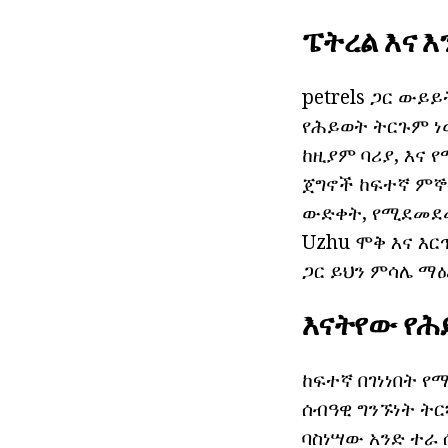
ፔትረል እና 
petrels ጋር ውይይ
የሕይወት ትርጉም ነ
ከዚያም ባሪያ, እና 
ጀግኖች ከፍተኛ ምኞት
ውድቀት, የሚደመደመ
Uzhu ሞቅ እና እ
ጋር ይህን ምሳሌ ማዕ
እናትየው የሕ
ከፍተኛ በገነነበት የ
ሰብዓዊ ግንኙነት ት
ባስነሣው አንድ ተራ 