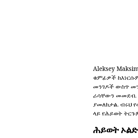
Aleksey Maksi
ቁምፊዎች ከእነርሱም
መንገዶች ውስጥ መንገ
ራሳቸውን መመደብ. 
ያመለክታል. ብሩህ የ
ላይ የሕይወት ትርጉ
ሕይወት ኦልድ 