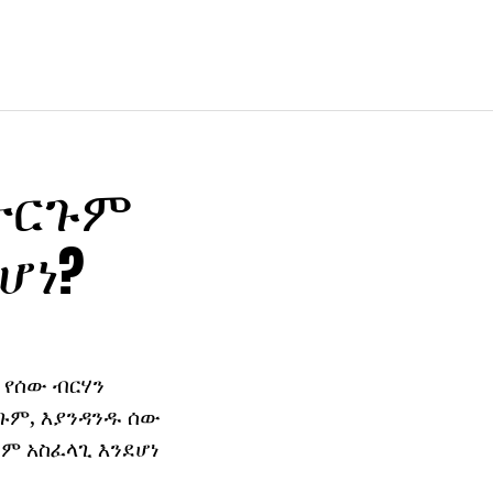
 ትርጉም
ደሆነ?
 የሰው ብርሃን
ርጉም, እያንዳንዱ ሰው
ጣም አስፈላጊ እንደሆነ