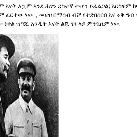
 እናት እሷም እንደ ሕፃን ደስተኛ መሆን ይፈልጋል; እርስዋም ከ
 ፈርተው ነው. , መዘዝ በማሰብ ብቻ የተድበሰበሰ እና ሩቅ ግብ
 ነቀል ዝግጁ. አንዲት እናት ልጁ ጎን ላይ ምንጊዜም ነው.