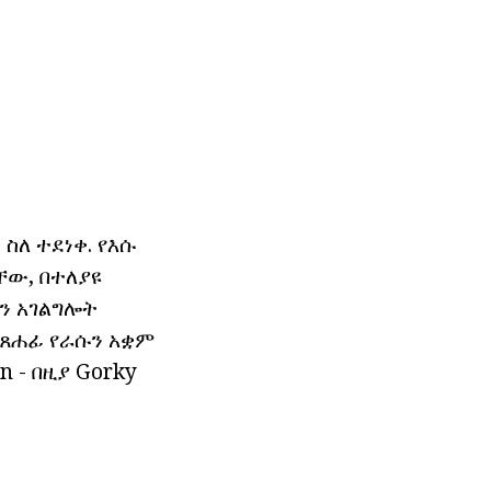
ስለ ተደነቀ. የእሱ
ቸው, በተለያዩ
ውን አገልግሎት
 ጸሐፊ የራሱን አቋም
 - በዚያ Gorky