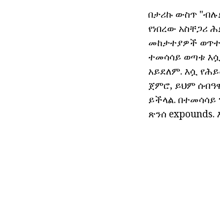
በታሪኩ ውስጥ "ብሉይ
የነበረው አስቸጋሪ ሕ
መከታተያዎች ወጥተዋል
ተመሳሳይ ወጣቱ እሷ 
አይደለም. እሷ የሕይ
ጀምሮ, ይህም ሰብዓ
ይችላል. በተመሳሳይ
ጽንሰ expounds.