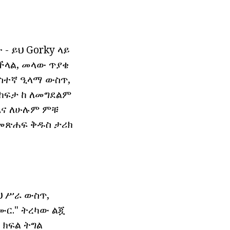
 - ይህ Gorky ላይ
ችላል, መላው ጥያቄ
ነስተኛ ዒላማ ውስጥ,
 ከፍታ ከ ለመግደልም
እና ለሁሉም ምቹ
የመጽሐፍ ቅዱስ ታሪክ
ህ ሥራ ውስጥ,
ር." ትረካው ልጇ
 ክፍል ትግል