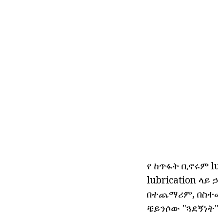
የ ከጥፋት ቢኖሩም l
lubrication ላ
በተጨማሪም, በስተመ
ቼይንሶው "ጓደኝነት" 