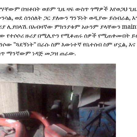
 ያየሃቸውም በዝቶበት ወይም ጊዜ ዛፍ ውስጥ ጎማዎች እየወጋህ ጊ
ቀንሳል, ወደ ሰንሰለት ጋር ያለውን ግንኙነት ወዲያው ይሰብራል,
ያ ሊያበላሽ. በአብዛኛው ምክንያቱም አሁንም ያላቸውን mainta
ሞው የተሶሶሪ ዙሪያ በሚሊዮን የሚቆጠሩ ሰዎች የሚጠቀሙበት ይ
ይንሶው "ጓደኝነት" በራሱ ስም እውነተኛ የቤተሰብ ስም ሆኗል, እ
ስጥ ማንኛውም ነዳጅ መጋዝ ጠራው.