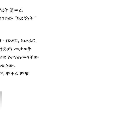
ምረት ጀመረ.
ንሶው "ጓደኝነት"
- በአየር, አሠራር
እንደሆነ መታወቅ
ዘመናዊ የተገጠመላቸው
ቁ ነው.
ንም. ሞተሩ ምቹ