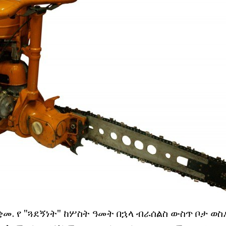
ቋመ. የ "ጓደኝነት" ከሦስት ዓመት በኋላ ብራሰልስ ውስጥ ቦታ ወስ