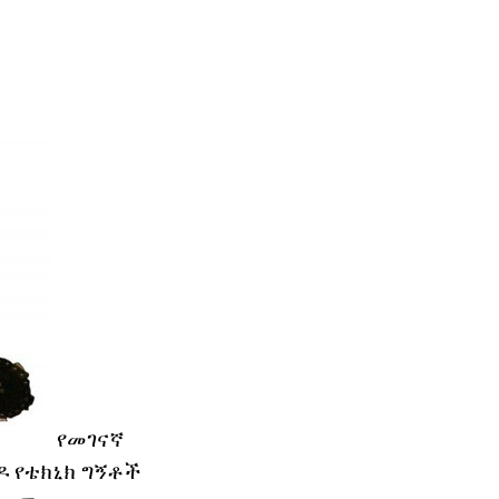
የመገናኛ
ዶ የቴክኒክ ግኝቶች