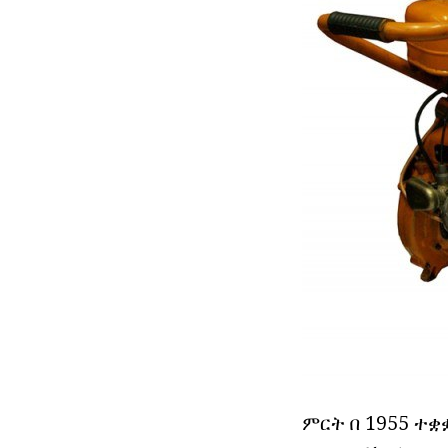
ምርት በ 1955 ተቋ