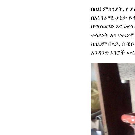
በዚህ ምክንያት, የ
በአስገራሚ ሁኔታ ይ
በማስወገድ እና መሣሪ
ቀላልነት እና የቀድ
ከዚህም በላይ, በ ቼ
አንዳንድ አገሮች ው