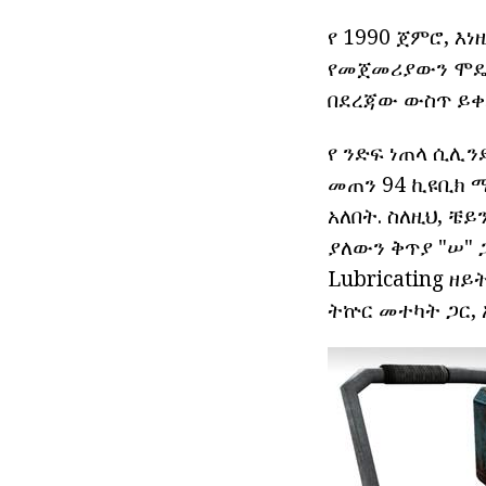
የ 1990 ጀምሮ, እ
የመጀመሪያውን ሞዴል
በደረጃው ውስጥ ይቀ
የ ንድፍ ነጠላ ሲሊን
መጠን 94 ኪዩቢክ ሜ
አለበት. ስለዚህ, ቼ
ያለውን ቅጥያ "ሠ" 
Lubricating ዘ
ትኵር መተካት ጋር, 