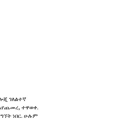
ኖሎጂ ገለልተኛ
እየጨመረ, ተዋወቀ.
ግኘት ነበር. ሁሉም