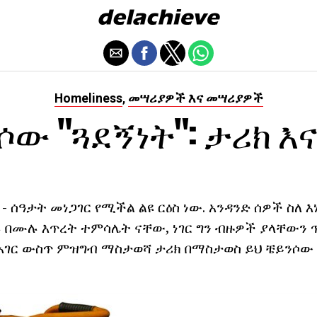
Homeliness
መሣሪያዎች እና መሣሪያዎች
,
ሶው "ጓደኝነት": ታሪክ እና
- ሰዓታት መነጋገር የሚችል ልዩ ርዕስ ነው. አንዳንድ ሰዎች ስለ 
ሉ በሙሉ እጥረት ተምሳሌት ናቸው, ነገር ግን ብዙዎች ያላቸውን 
 አገር ውስጥ ምዝግብ ማስታወሻ ታሪክ በማስታወስ ይህ ቼይንሶው 