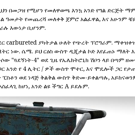
ነዚህን በመጋዝ የሚሆን የመለዋወጫ እንኳ አንድ የግል ድርጅት ማ
 ዓመታት የመጨረሻ መለቀቅ ጀምሮ አልፈዋል, እና አሁንም ቼይ
ራሉ እውነታ ቢሆንም.
ደር carbureted ያካትታል ሁለት የጭረት ፕሮግራም. ማቀዝቀዝ 
ትር ነው. ሴሜ. ይህ ርዕስ ውስጥ ዲጂታል ኮድ እየፈጠኑ ማለት 
ይንሶው "ጓደኝነት-4" ወደ ጊዜ የኤሌክትሮኒክ ሽቦን ላይ በጣም 
ጋር አንድ የ 4 ሊትር / ዎች ውስጥ ሞተር, እና ሞዴሎች ጋር የታጠ
ይት ፒስቶን ወደ ነዳጅ ቅልቅል ውስጥ ቅድመ-ይቀልጣሉ, አይከናወ
አስፈላጊ ከሆነ, አንድ ልዩ ችግር A ይደሉም.