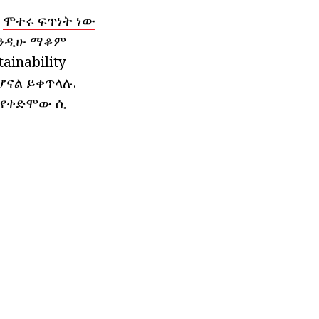
ዜ
ሞተሩ ፍጥነት ነው
 እንዲሁ ማቆም
inability
ሆናል ይቀጥላሉ.
ና የቀድሞው ሲ