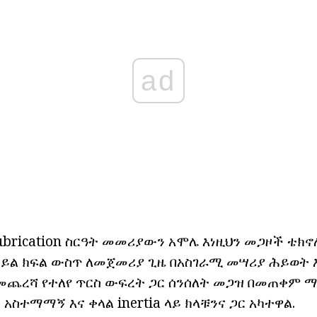
ad
ubrication ስርዓት መመሪያውን አሞሌ እነዚህን መጋዞች ቴክ
ይ ኃይል ክፍል ውስጥ ለመጀመሪያ ጊዜ በአስገራሚ መሣሪያ ሕይወት 
ጨረሻ የተለየ ጥርስ ውፍረት ጋር ሰንሰለት መጋዝ በመጠቀም ማ
አስተማማኝ እና ቀላል inertia ላይ ክላቹንና ጋር አካተዋል.