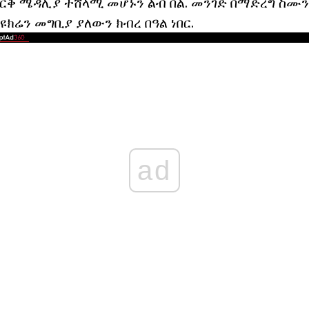
ወርቅ ሜዳሊያ ተሸላሚ መሆኑን ልብ በል. መንገድ በማድረግ ስሙ
ዩክሬን መግቢያ ያለውን ክብረ በዓል ነበር.
ad