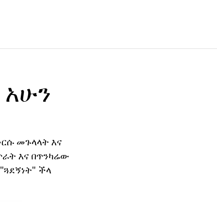
 አሁን
እነርሱ መጉላላት እና
ጥራት እና በጥንካሬው
"ጓደኝነት" ችላ