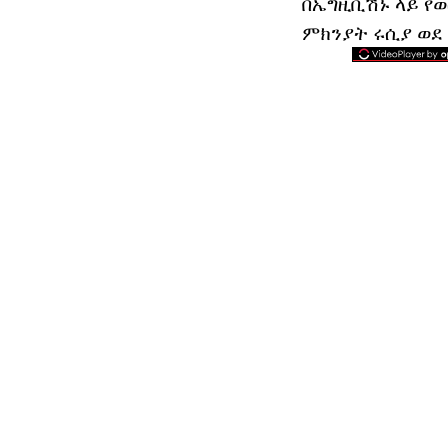
በኤግዚቢሽኑ ላይ የ
ምክንያት ሩሲያ ወደ 