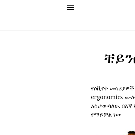
ቼይን
የሶቪየት መሳሪያዎች 
ergonomics ሙ
አስታውሳለሁ. በእኛ
የማይቻል ነው.