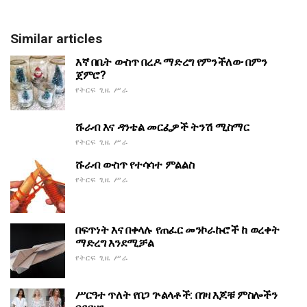
Similar articles
እኛ በቤት ውስጥ በረዶ ማድረግ የምንችለው በምን
ጀምሮ?
የትርፍ ጊዜ ሥራ
ሹራብ እና ዳንቴል መርፌዎች ትንሽ ሚስማር
የትርፍ ጊዜ ሥራ
ሹራብ ውስጥ የተሳሳተ ምልልስ
የትርፍ ጊዜ ሥራ
በፍጥነት እና በቀላሉ የጠፈር መንኮራኩሮች ከ ወረቀት
ማድረግ እንደሚቻል
የትርፍ ጊዜ ሥራ
ሥርዓተ ጥለት የበጋ ጕልላቶች: በገዛ እጆቹ ምስሎችን