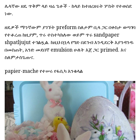
ሌላኛው ዘዴ ጥቅም ላይ ዛሬ ጌቶች - ከላይ ከተዘረዘሩት ሦስት የተወሰደ
ነው.
ዘዴዎች ማንኛውም ያገኙት preform ስለታም ቢላ ጋር በቀስታ ወጣገባ
የተቆረጠ ከዚያም, ጥሩ ተስተካክለው ወይም ጥሩ sandpaper
shpatljujut ተገልጿል. ከዚህ በኋላ የግድ በደንብ እንዲደርቅ እያንዳንዱ
በመስጠት, አንድ መደበኛ emulsion ሁለት እጀ ጋር primed. እና
ስለምታስጌጡና.
papier-mache የተሠሩ የፋሲካ እንቁላል