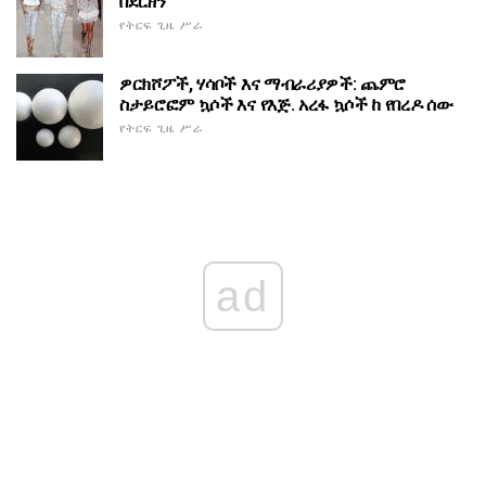
በደርዘን
የትርፍ ጊዜ ሥራ
ዎርክሾፖች, ሃሳቦች እና ማብራሪያዎች: ጨምሮ
ስታይሮፎም ኳሶች እና የእጅ. አረፋ ኳሶች ከ የበረዶ ሰው
የትርፍ ጊዜ ሥራ
ad