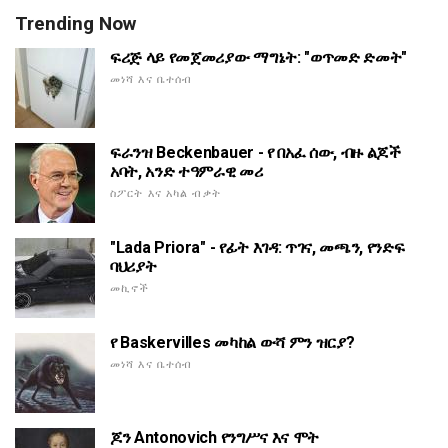
Trending Now
ፍሪጅ ላይ የመጀመሪያው ማግኔት: "ወጥመድ ድመት"
መነሻ እና ቤተሰብ
ፍራንዝ Beckenbauer - የ በአፈ ሰው, ብዙ ልጆች
አባት, አንድ ተዓምራዊ መሪ
ስፖርት እና አካል ብቃት
"Lada Priora" - የፊት እገዳ: ጥገና, መጫን, የንድፍ
ባህሪያት
መኪኖች
የ Baskervilles መካከል ውሻ ምን ዝርያ?
መነሻ እና ቤተሰብ
ጆን Antonovich የንግሥና እና ሞት