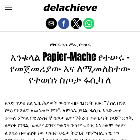
,
የትርፍ ጊዜ ሥራ
በጥልፍ
እንቁላል Papier-Mache የተሠሩ -
የመጀመሪያው እና ለሚመለከተው
የተወሰነ ስጦታ ፋሲካ ለ
አንድ ጥያቄ አለ ጊዜ ሕይወት ውስጥ ብዙ ጊዜያት አሉ: "? ስለ በዓል
የሚሆን ጓደኛ ለመስጠት ምን". ለምሳሌ ያህል, ፋሲካ. አንድ ሙሉ
በሙሉ ምሳሌያዊ አነስተኛ ስጦታ ዕቃ ማቅረብ ተቀባይነት ይህም ድንቅ,
ደማቅ የበዓል,. ወይም ደግሞ ግድግዳ በጣም ቁርጥ, አስቀድሞ ቀለም
ፈልሳፊ በመጠየቅ ነው ባለበት ሁኔታ ትርዒት ጭምብል. ነገር ግን