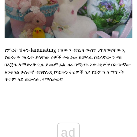
የምርት ሽፋን-laminating ያለውን ቴክኒክ ውስጥ ያከናወናቸውን,
የወረቀት ገለፈት ያላቸው ሰዎች ተቋቋመ ይቻላል. በኋላኛው ጉዳይ
በእጅጉ ለማድረቅ ጊዜ ይጨምራል. ዛሬ በሚሆኑ አድናቂዎች በአብዛኛው
እንቁላል ሁለተኛ ቴክኖሎጂ የካርቶን ትሪዎች ላይ የጅምላ ለማግኘት
ጥቅም ላይ ይውላሉ. የማስታወሻ
ad