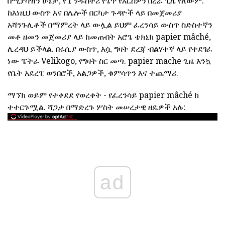
በሚያሳዝን ሁኔታ, የ I ንዱስትሪ የጌጥ የእርስዎን በረራ ጊዜ የለውም.
ከእነዚህ ውስጥ እና በሌሎች በርካታ ጉዳዮች ላይ በመጀመሪያ
አሻንጉሊቶች በማምረት ላይ ውሏል ይህም ፈረንሳይ ውስጥ ስድስተኛን
መቶ ዘመን መጀመሪያ ላይ ከመጡበት አሮጌ ቴክኒክ papier mâché,
ሊረዳህ ይችላል. በሩሲያ ውስጥ, እሷ ግዛት ደረጃ ብልሃተኛ ላይ የተደገፈ
ነው ፔትራ Velikogo, የግዛት ስር መጣ. papier mache ጊዜ እንኳ
የቤት አደረገ: ወንበሮች, አልጋዎች, ቁምሳጥን እና ተጨማሪ.
ማኘክ ወይም የተቀደደ የወረቀት - የፈረንሳይ papier mâché ከ
ተተርጉሟል. ሻጋታ በማድረጉ ሦስት መሠረታዊ ዘዴዎች አሉ:
ad