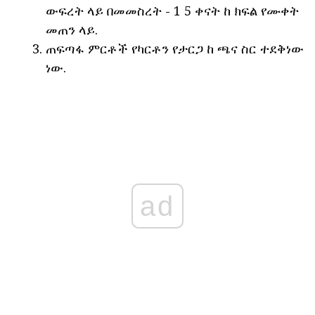
ውፍረት ላይ በመመስረት - 1 5 ቀናት ከ ክፍል የሙቀት
መጠን ላይ.
ጠፍጣፋ ምርቶች የካርቶን የታርጋ ከ ጫና ስር ተደቅነው
ነው.
ad