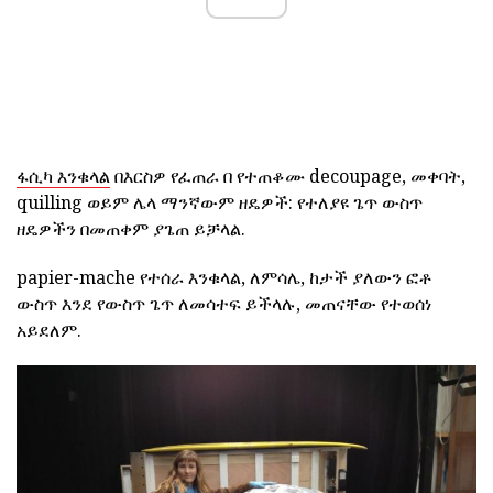
ፋሲካ እንቁላል
በእርስዎ የፈጠራ በ የተጠቆሙ decoupage, መቀባት,
quilling ወይም ሌላ ማንኛውም ዘዴዎች: የተለያዩ ጌጥ ውስጥ
ዘዴዎችን በመጠቀም ያጌጠ ይቻላል.
papier-mache የተሰራ እንቁላል, ለምሳሌ, ከታች ያለውን ፎቶ
ውስጥ እንደ የውስጥ ጌጥ ለመሳተፍ ይችላሉ, መጠናቸው የተወሰነ
አይደለም.