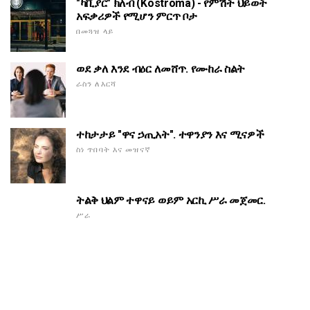
"ካቪያር" ክለብ (Kostroma) - የምሽት ህይወት
አፍቃሪዎች የሚሆን ምርጥ ቦታ
በመጓዝ ላይ
ወደ ቃለ እንደ ብዕር ለመሸጥ. የሙከራ ስልት
ራስን ለእርሻ
ተከታታይ "ዋና ኃጢአት". ተዋንያን እና ሚናዎች
ስነ ጥበባት እና መዝናኛ
ትልቅ ህልም ተዋናይ ወይም አርኪ ሥራ መጀመር.
ሥራ