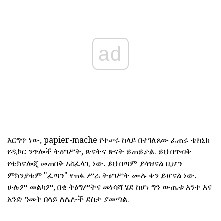
ad
እርግጥ ነው, papier-mache የተሠሩ ከላይ በተገለጸው ፈጠራ ቴክኒክ
የዲኮር ንጥሎች ትዕግሥት, ጽናትና ጽናት ይጠይቃል. ይህ በጥብቅ
የቴክኖሎጂ መጠበቅ አስፈላጊ ነው. ይህ በጣም ያሳዝናል ቢሆን
ምክንያቱም "ፈጣን" የጠፋ ሥራ ትዕግሥት ሙሉ ቀን ይሆናል ነው.
ሁሉም መልካም, በቂ ትዕግሥትና መነሳሻ ሄደ ከሆነ ግን ውጤቱ አንተ እና
አንድ ዓመት በላይ ለሌሎች ደስታ ያመጣል.