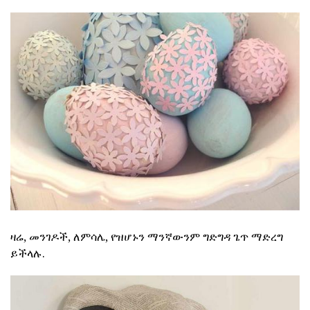
ዛሬ, መንገዶች, ለምሳሌ, የዝሆኑን ማንኛውንም ግድግዳ ጌጥ ማድረግ
ይችላሉ.