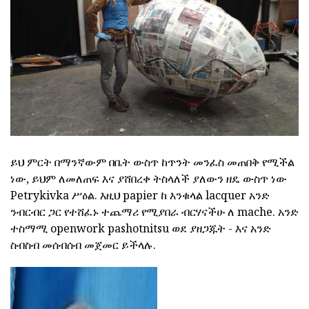
ይህ ምርት በማንኛውም በቤት ውስጥ ከጥንት መንፈስ መጠበቅ የሚችል
ነው, ይህም ለመለጠፍ እና ያሸበረቀ ትስላለች ያለውን ዘዴ ውስጥ ነው
Petrykivka ሥዕል. እዚህ papier ከ እንቁላል lacquer አንድ
ንብርብር ጋር የተሸፈኑ ተጨማሪ የሚያበራ ብርሃናችሁ ለ mache. አንድ
ተስማሚ openwork pashotnitsu ወደ ያዘጋጁት - እና አንድ
ስብስብ መሰብሰብ መጀመር ይችላሉ.