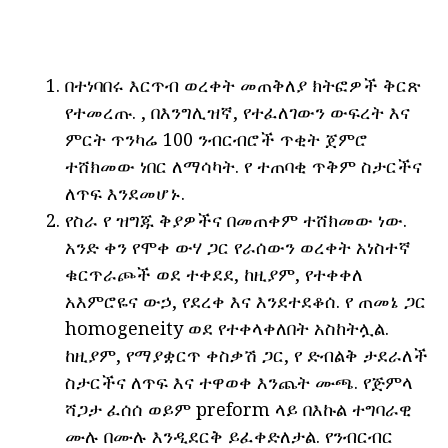
በተነባበሩ እርጥብ ወረቀት መጠቅለያ ክትፎዎች ቅርጽ
የተመረጡ. , በእንግሊዝኛ, የተፈለገውን ውፍረት እና
ምርት ጥንካሬ 100 ንብርብሮች ጥቂት ጀምሮ
ተሸክመው ነበር ለማሳካት. የ ተጠባቂ ጥቅም ስታርችና
ለጥፍ እንደመሆኑ.
የስራ የ ዝግጁ ቅያዎችና በመጠቀም ተሸክመው ነው.
አንድ ቀን የሞቀ ውሃ ጋር የራሰውን ወረቀት አነስተኛ
ቁርጥራጮች ወደ ተቀደደ, ከዚያም, የተቀቀለ
አእምሮዬና ውኃ, የደረቀ እና እንደተደቆሰ. የ ጠመኔ ጋር
homogeneity ወደ የተቀላቀለበት አስከትሏል.
ከዚያም, የማያቋርጥ ቀስቃሽ ጋር, የ ድብልቅ ታደራለች
ስታርችና ለጥፍ እና ተዋወቀ እንጨት ሙጫ. የጅምላ
ሻጋታ ፈሰሰ ወይም preform ላይ በእኩል ተግባራዊ
ሙሉ በሙሉ እንዲደርቅ ይፈቀድለታል. የንብርብር