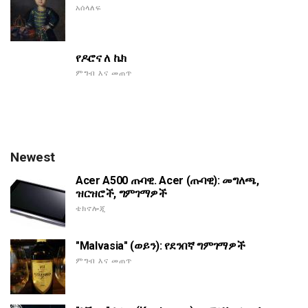
አሰላለፍ
የዶሮና ለ ኬክ
ምግብ እና መጠጥ
Newest
Acer A500 ጡባዊ. Acer (ጡባዊ): መግለጫ,
ዝርዝሮች, ግምገማዎች
ቴክኖሎጂ
"Malvasia" (ወይን): የደንበኛ ግምገማዎች
ምግብ እና መጠጥ