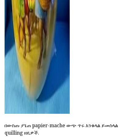
ad
በውስጡ ያጌጠ papier-mache ውጭ ጥሩ እንቁላል ይመስላል
quilling ዘዴዎች.