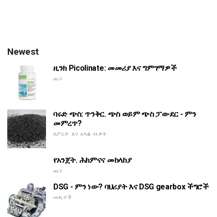
Newest
ዚንክ Picolinate: መመሪያ እና ግምገማዎች
ጤና
ባሩድ ጭስ: ጥንቅር. ጭስ ወይም ጭስ ፓውደር - ምን
መምረጥ?
ስፖርት እና አካል ብቃት
የአንጀት. ሕክምናና መከላከያ
ጤና
DSG - ምን ነው? ባህሪያት እና DSG gearbox ችግሮች
መኪኖች