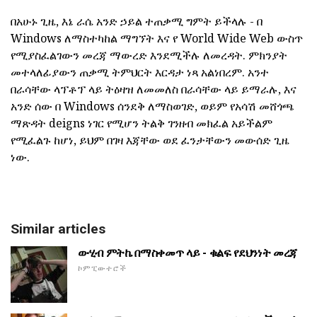
በአሁኑ ጊዜ, እኔ ራሴ አንድ ኃይል ተጠቃሚ ግምት ይችላሉ - በ
Windows ለማስተካከል ማግኘት እና የ World Wide Web ውስጥ
የሚያስፈልገውን መረጃ ማውረድ እንደሚችሉ ለመረዳት. ምክንያት
መተላለፊያውን ጠቃሚ ትምህርት እርዳታ ነጻ አልነበረም. አንተ
በራሳቸው ላፕቶፕ ላይ ትዕዛዝ ለመመለስ በራሳቸው ላይ ይማራሉ, እና
አንድ ሰው በ Windows ሰንደቅ ለማስወገድ, ወይም የአሳሽ መሸጎጫ
ማጽዳት deigns ነገር የሚሆን ትልቅ ገንዘብ መክፈል አይችልም
የሚፈልጉ ከሆነ, ይህም በገዛ እጃቸው ወደ ፈንታቸውን መውሰድ ጊዜ
ነው.
Similar articles
ውሂብ ምትኬ በማስቀመጥ ላይ - ቁልፍ የደህንነት መረጃ
ኮምፒውተሮች