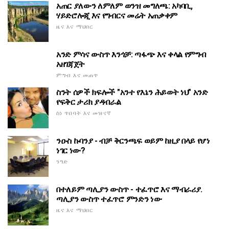
አጠር ያለውን ለምለም ወንዝ መግለጫ: አካባቢ,
ሃይድሮሎጂ እና የግብርና መሬት አጠቃቀም
ዜና እና ማህበር
አንድ ምሳና ውስጥ እንጎቻ: ጣፋጭ እና ቀላል የምግብ
አዘገጃጀት
ምግብ እና መጠጥ
ስንት ሰዎች ክፍሎች "አንተ የእኔን ሕይወት ነህ" አንድ
የፍቅር ታሪክ ያዳብራል
ስነ ጥበባት እና መዝናኛ
ንዑስ ኩባንያ - ብቻ ቅርንጫፍ ወይም ከዚያ በላይ የሆነ
ነገር ነው?
ንግድ
በተለይም ጣሊያን ውስጥ - ተፈጥሮ እና ማብራሪያ.
ጣሊያን ውስጥ ተፈጥሮ ምንድን ነው
ዜና እና ማህበር