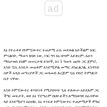
ad
እኔ የተራቀቀ የኮምፒውተር ተጠቃሚ ራሴ መደወል አይችልም ነበር.
ምናልባት, ማመን ከባድ ነው, ነገር ግን እኔ በጣም አይቀርም, አሁን
ማስታወስ ይህም መሠረታዊ ደንቦች, እና 5 ዓመት ጠቦት ጋር ጀምሮ,
አንድ ፒሲ እንዴት መጠቀም እንደሚቻል መማር ያስፈልጋል. አንዳንድ
ሰዎች አዲስ መሣሪያዎች ጋር መላመድ ለረጅም ጊዜ የድሮ ትምህርት
ቤት ናቸው.
አንድ ኮምፒውተር ቀጣይነት የሚያበሳጭ ጊዜ ተለውጦ አይደለም ጋር
ችግር መፍታት, ወደ እኔ ፕሮግራም ስህተቶችን ለማስወገድ በራሳቸው
ላይ እንደሚሆን አሰብኩ. እኔ ተነፍቶ ኮምፒውተር ተጠቃሚዎች ምክር