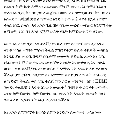
መስጠት በፍጹም ነጻ ነው አንድ መተላለፊያ, አየሁ. ይህ የሚቻል ጊዜ
የራሱን ትምህርት ለማዳን አደረገው. ምንም መናገር እስከማያስፈልግ
ድረስ እኔ ፒሲ ቅንብር ጋር ለመጀመር ወሰነ. እኔ ኮምፒውተር ቅንብር እኔ
አስቀድሞ windose ለማዋቀር እንዴት ያውቅ 2 ቀናት በኋላ, በጣም
ቀላል ነበር, ይላሉ, እና አንድ ጊዜ በአካባቢው መረብ መፍጠር እንደሚችሉ
ለማወቅ, ነገር ግን እንደ ረጅም ሁለት የቤት ኮምፒውተሮች ሆነው.
አሁን እኔ አንድ ፒሲ እና ቴሌቪዥን ሁለቱም የተገናኘ መሣሪያ እንደ
ላፕቶፕ ስለመግዛት ማሰብ ችሏል ምክንያቱም ሁለት ተኮዎች መካከል
እንዲህ ያለ መረብ, በጣም ስኬታማ መውጫ ቆይቷል. አሁን እኔ ፒሲ
የእርስዎን ኮምፒውተር ጋር መገናኘት እንዴት እናውቃለን, እና ንድፈ
ውስጥ ወደ ቴሌቪዥኑ አንድ ላፕቶፕ ለማገናኘት እንዴት ላይ ያለውን
ችሎታ ያደረበትን. ከዚያም እኔ ልምምድ እና ይህን እውቀት ተግባራዊ
ለማድረግ ችሏል. ወደ ፒሲ ቴሌቪዥን ጋር ለመገናኘት, ልክ የ HDMI
ገመድ, ቴሌቪዥን እና ተገቢውን ውጤት \ ግብዓቶች ጋር ተኮ መግዛት.
አንድ ኮምፒውተር ኮምፒውተር ጋር መገናኘት እንዴት መጠየቅ ከሆነ
ጉዳይ ላይ, ኢንተርኔት እዚህ ሊረዳህ ይችላል.
እኔ አንድ ለማገናኘት ከወሰኑ ለምን እንደሆነ ለመገመት ቀላል ነው