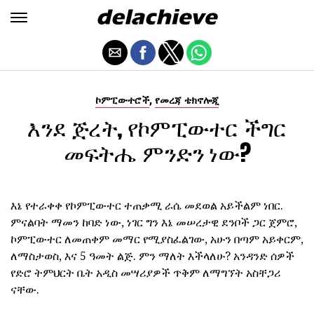
,
ኮምፒውተሮች
የመረጃ ቴክኖሎጂ
እንደ ጅረት, የኮምፒውተር ችግር
መፍትሔ ምንድን ነው?
እኔ የተራቀቀ የኮምፒውተር ተጠቃሚ ራሴ መደወል አይችልም ነበር.
ምናልባት ማመን ከባድ ነው, ነገር ግን እኔ መሠረታዊ ደንቦች ጋር ጀምሮ,
ኮምፒውተር ለመጠቀም መማር የሚያስፈልገው, አሁን በጣም አይቀርም,
ለማስታወስ, እና 5 ዓመት ልጅ. ምን ማለት እችላለሁ? አንዳንድ ሰዎች
የድሮ ትምህርት ቤት አዲስ መሣሪያዎች ጥቅም ለማግኘት አስቸጋሪ
ናቸው.