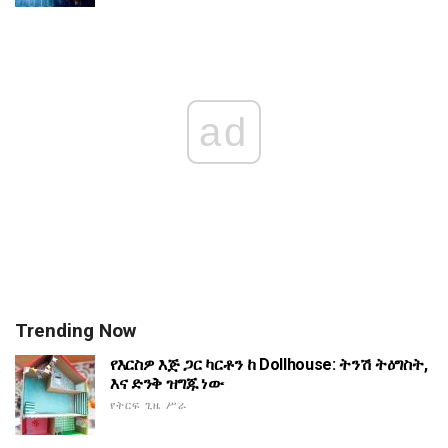
ad
Trending Now
የእርስዎ እጅ ጋር ካርቶን ከ Dollhouse: ትንሽ ትዕግስት,
እና ድንቅ ዝግጁ ነው
የትርፍ ጊዜ ሥራ