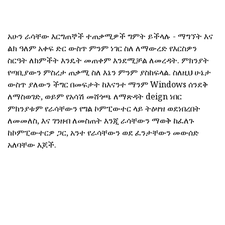
አሁን ራሳቸው እርግጠኞች ተጠቃሚዎች ግምት ይችላሉ - ማግኘት እና
ልክ ዓለም አቀፍ ድር ውስጥ ምንም ነገር ስለ ለማውረድ የእርስዎን
ስርዓት ለክምችት እንዴት መጠቀም እንደሚቻል ለመረዳት. ምክንያት
የጣቢያውን ምስረታ ጠቃሚ ስለ እኔን ምንም ያስከፍላል. ስለዚህ ሁኔታ
ውስጥ ያለውን ችግር በመፍታት ከእናንተ ማንም Windows ሰንደቅ
ለማስወገድ, ወይም የአሳሽ መሸጎጫ ለማጽዳት deign ነበር
ምክንያቱም የራሳቸውን የግል ኮምፒውተር ላይ ትዕዛዝ ወደነበረበት
ለመመለስ, እና ገንዘብ ለመስጠት እንጂ ራሳቸውን ማወቅ ከፈለጉ
ከኮምፒውተርዎ ጋር, አንተ የራሳቸውን ወደ ፈንታቸውን መውሰድ
አለባቸው እጆች.