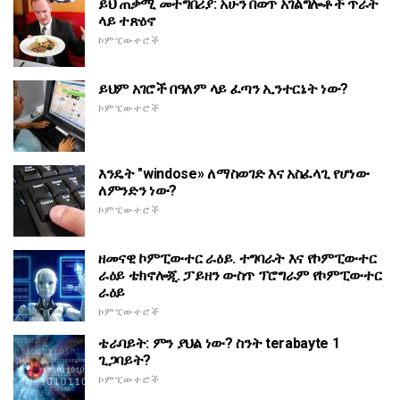
ይህ ጠቃሚ መተግበሪያ: አሁን በወጥ አገልግሎቶች ጥራት
ላይ ተጽዕኖ
ኮምፒውተሮች
ይህም አገሮች በዓለም ላይ ፈጣን ኢንተርኔት ነው?
ኮምፒውተሮች
እንዴት "windose» ለማስወገድ እና አስፈላጊ የሆነው
ለምንድን ነው?
ኮምፒውተሮች
ዘመናዊ ኮምፒውተር ራዕይ. ተግባራት እና የኮምፒውተር
ራዕይ ቴክኖሎጂ. ፓይዘን ውስጥ ፕሮግራም የኮምፒውተር
ራዕይ
ኮምፒውተሮች
ቴራባይት: ምን ያህል ነው? ስንት terabayte 1
ጊጋባይት?
ኮምፒውተሮች