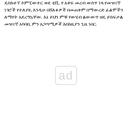
ዴስክቶፕ ኮምፒውተር ወደ ቲቪ. የ አቀፍ መረብ ውስጥ ነጻ የመዝናኛ
ነገሮች የተለያዩ, እንዲሁ በሸለቆዎች በመጠቀም በማውረድ ፊልሞችን
ለማየት አደረግኳቸው. እኔ ይህን ምቹ የውሂብ ልውውጥ ዘዴ ይከፍታል
መዝናኛ አካባቢ ምን አጋጣሚዎች እስከዚያን ጊዜ ነበር.
ad