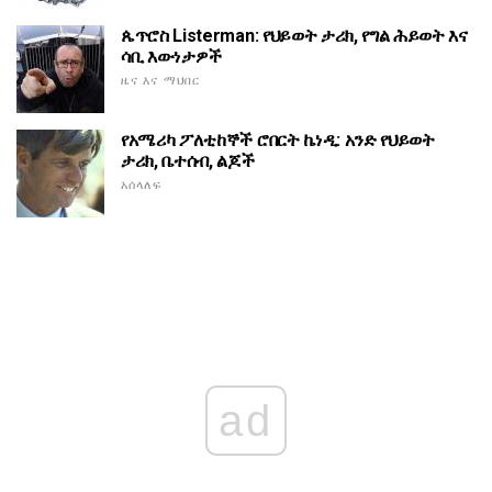
ጴጥሮስ Listerman: የህይወት ታሪክ, የግል ሕይወት እና
ሳቢ እውነታዎች
ዜና እና ማህበር
የአሜሪካ ፖለቲከኞች ሮበርት ኬነዲ: አንድ የህይወት
ታሪክ, ቤተሰብ, ልጆች
አሰላለፍ
ad