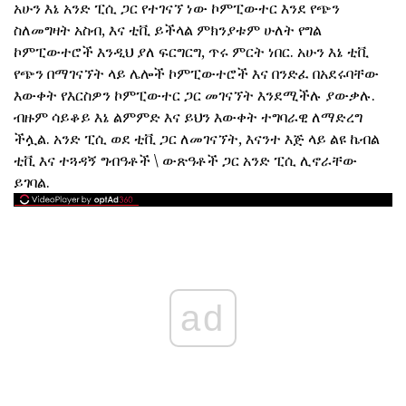
አሁን እኔ አንድ ፒሲ ጋር የተገናኘ ነው ኮምፒውተር እንደ የጭን
ስለመግዛት አስብ, እና ቲቪ ይችላል ምክንያቱም ሁለት የግል
ኮምፒውተሮች እንዲህ ያለ ፍርግርግ, ጥሩ ምርት ነበር. አሁን እኔ ቲቪ
የጭን በማገናኘት ላይ ሌሎች ኮምፒውተሮች እና በንድፈ በአደሩባቸው
እውቀት የእርስዎን ኮምፒውተር ጋር መገናኘት እንደሚችሉ ያውቃሉ.
ብዙም ሳይቆይ እኔ ልምምድ እና ይህን እውቀት ተግባራዊ ለማድረግ
ችሏል. አንድ ፒሲ ወደ ቲቪ ጋር ለመገናኘት, እናንተ እጅ ላይ ልዩ ኬብል
ቲቪ እና ተጓዳኝ ግብዓቶች \ ውጽዓቶች ጋር አንድ ፒሲ ሊኖራቸው
ይገባል.
ad