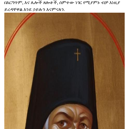
በእርግጥም, እና ሌሎች ጸሎቶች, ሰምተው ነገር የሚያምኑ ብቻ እነዚያ
ይረዳቸዋል እንደ ኃይሉን እናምናለን.