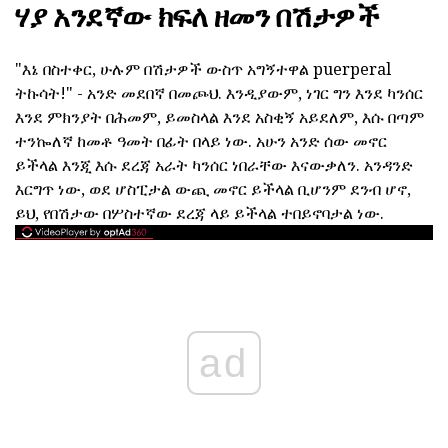
ሃያ አንደኛው ክፍለ ዘመን በሽታዎች
"እኔ በስተቀር, ሁሉም በሽታዎች ውስጥ አግኝተዋል puerperal
ትኩሳት!" - አንድ መደበኛ በመጮህ. እንዲያውም, ነገር ግን እንደ ካንሰር
እንደ ምክንያት በሕመም, ይመስላል እንደ አስቂኝ አይደለም, እሱ በጣም
ተንኰለኛ ከመቶ ዓመት በፊት በላይ ነው. አሁን አንድ ሰው መኖር
ይችላል እንጂ እሱ ደረጃ አራት ካንሰር ነበራቸው እናውቃለን. አንዳንድ
እርግጥ ነው, ወደ ሆስፒታል ውጪ መኖር ይችላል ቢሆንም ደንብ ሆኖ,
ይህ, የበሽታው በሦስተኛው ደረጃ ላይ ይችላል ተበይኖባታል ነው.
ad