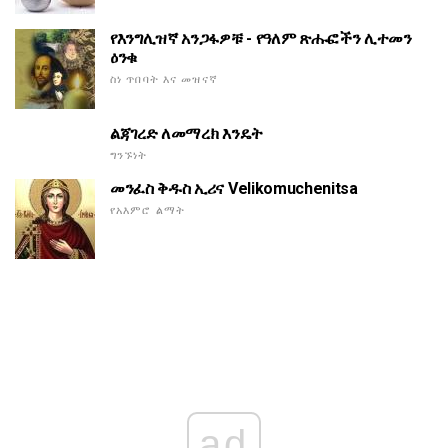
የእንግሊዝኛ አንጋፋዎቹ - የዓለም ጽሑፎችን ሊተመን
ዕንቁ
ስነ ጥበባት እና መዝናኛ
ልጃገረድ ለመማረክ እንዴት
ግንኙነት
መንፈስ ቅዱስ ኢሪና Velikomuchenitsa
የአእምሮ ልማት
ad