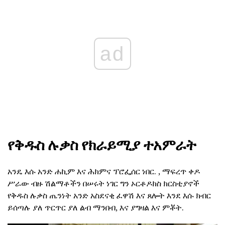
ad
የቅዱስ ሉቃስ የክራይሚያ ተአምራት
አንዴ እሱ አንድ ሐኪም እና ሕክምና ፕሮፌሰር ነበር. , ማፍረጥ ቀዶ
ሥራው ብዙ ሽልማቶችን በሠሩት ነገር ግን ኦርቶዶክስ ክርስቲያኖች
የቅዱስ ሉቃስ ጤንነት አንድ አስደናቂ ፈዋሽ እና ጸሎት እንደ እሱ ክብር
ይሰጣሉ
ያለ ጥርጥር ያለ ልብ ማንበብ, እና ያግዛል እና ምቾት.