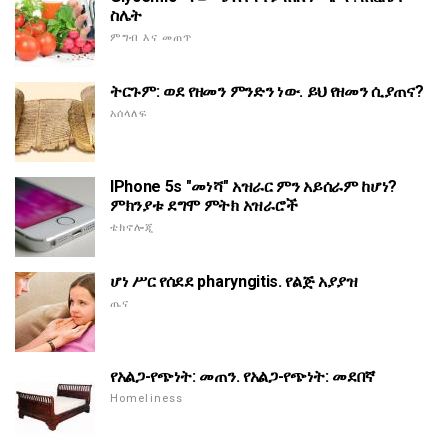
ስሌት
ምግብ እና መጠጥ
ትርጉም: ወደ የዘመን ምንድን ነው. ይህ የዘመን ሲያጠና?
አሰላለፍ
IPhone 5s "መነሻ" አዝራር ምን አይሰራም ከሆነ?
ምክንያቱ ደግሞ ምትክ አዝራሮች
ቴክኖሎጂ
ሆነ ሥር የሰደደ pharyngitis. የልጅ አያያዝ
ጤና
የአልጋ-የጭነት: መጠን. የአልጋ-የጭነት: መደበኛ
Homeliness