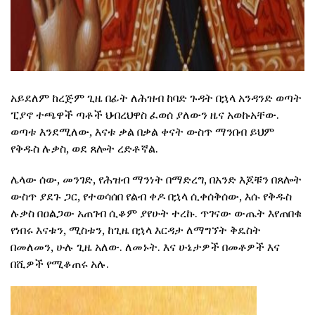
አይደለም ከረጅም ጊዜ በፊት ለሕዝብ ከባድ ጉዳት በኋላ አንዳንድ ወጣት
ፒያኖ ተጫዋች ጣቶች ህብረህዋስ ፈወሰ ያለውን ዜና አወኩአቸው.
ወጣቱ እንደሚለው, እናቱ ቃል በቃል ቀናት ውስጥ ማንበብ ይህም
የቅዱስ ሉቃስ, ወደ ጸሎት ረድቶኛል.
ሌላው ሰው, መንገድ, የሕዝብ ማንነት በማድረግ, በአንድ እጆቹን በጸሎት
ውስጥ ያደጉ ጋር, የተወሳሰበ የልብ ቀዶ በኋላ ሲቀሰቅሰው, እሱ የቅዱስ
ሉቃስ በዐልጋው አጠገብ ሲቆም ያየሁት ተረኩ. ጥገናው ውጤት እየጠበቁ
የነበሩ እናቱን, ሚስቱን, ከጊዜ በኋላ እርዳታ ለማግኘት ቅዴስት
በመለመን, ሁሉ ጊዜ አለው. ለመኑት. እና ሁኔታዎች በመቶዎች እና
በሺዎች የሚቆጠሩ አሉ.