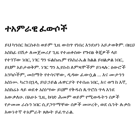
ተአምራዊ ፈውሶች
ይህ ካንሰር ክርስቶስ ወይም ጊዜ ውስጥ የነበረ እንደሆነ አይታወቅም. በዚህ
አስከፊ በሽታ ለመጀመሪያ ጊዜ የተጠቀሰው የግብፅ ቅጂዎች ላይ
የተገኘው ነበር, ነገር ግን ፍልስጤም የእስራኤል ክልል ይዘልቃል ነበር,
ይህም አይታወቅም. ነገር ግን ኢየሱስ ለምጻሞችም ይነጻሉ: ዕውሮች
አንካሶችም, መስማት የተሳናቸው, ዲዳው ፈውሷል ... እና ሙታንን
አስነሡ. ካረገ በኋላ, ይህ ኃይል ሐዋርያት የተሰጠ ነበር, እና ወግ ከ እኛ,
አስከሬኑ ላይ ወደቀ አስነሣው ይህም የቅዱስ ጴጥሮስ ጥላ እንደ
አውቃለሁ. በአሁኑ ጊዜ, ከባድ ሕመም ወይም የሚወዱትን ሰዎች
የታመመ ራሱን ነበር ሲያጋጥማቸው ሰዎች መሠረት, ወደ ሴንት ሉቃስ
እውነተኛ ተአምራት ጸሎት ይፈጥራል.