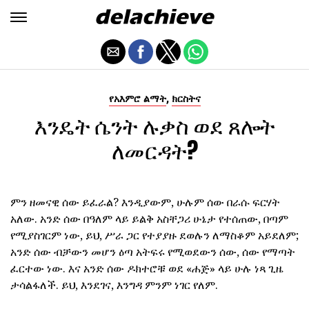
,
የአእምሮ ልማት
ክርስትና
እንዴት ሴንት ሉቃስ ወደ ጸሎት
ለመርዳት?
ምን ዘመናዊ ሰው ይፈራል? እንዲያውም, ሁሉም ሰው በራሱ ፍርሃት
አለው. አንድ ሰው በዓለም ላይ ይልቅ አስቸጋሪ ሁኔታ የተሰጠው, በጣም
የሚያስገርም ነው, ይህ, ሥራ ጋር የተያያዙ ደወሉን ለማስቆም አይደለም;
አንድ ሰው ብቻውን መሆን ዕጣ አትፍሩ የሚወደውን ሰው, ሰው የማጣት
ፈርተው ነው. እና አንድ ሰው ዶክተሮቹ ወደ «ሐጅ» ላይ ሁሉ ነጻ ጊዜ
ታሳልፋለች. ይህ, እንደገና, እንግዳ ምንም ነገር የለም.