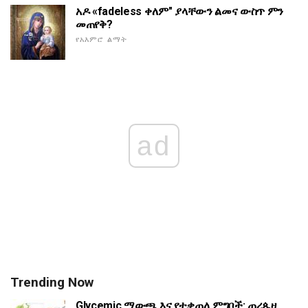
አዶ «fadeless ቀለም" ያላቸውን ልመና ውስጥ ምን
መጠየቅ?
የአእምሮ ልማት
ad
Trending Now
Glycemic ማውጫ እና የተቃጠለ ምግቦች: ጠረጴዛ