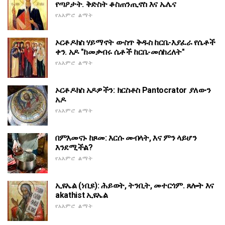
የጣዖታት. ቅድስት ቆስጠንጢኖስ እና ኤሌና
የአእምሮ ልማት
ኦርቶዶክስ ሃይማኖት ውስጥ ቅዱስ ከርቤ-እያፈራ የሴቶች
ቀን. አዶ "ከመቃብሩ ሴቶች ከርቤ-መሰከረለት"
የአእምሮ ልማት
ኦርቶዶክስ አዶዎችን: ክርስቶስ Pantocrator ያለውን
አዶ
የአእምሮ ልማት
በምእመናኑ ከጾመ: እርሱ መብላት, እና ምን ላይሆን
እንደሚችል?
የአእምሮ ልማት
ኢዩኤል (ነቢዩ): ሕይወት, ትንቢት, መተርጎም. ጸሎት እና
akathist ኢዩኤል
የአእምሮ ልማት