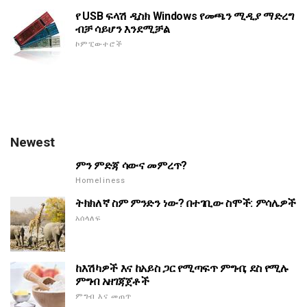
የ USB ፍላሽ ዲስክ Windows የመጫን ሚዲያ ማድረግ
ብቻ ሳይሆን እንደሚቻል
ኮምፒውተሮች
Newest
ምን ምድጃ ሳውና መምረጥ?
Homeliness
ትክክለኛ ስም ምንድን ነው? በተገቢው ስሞች: ምሳሌዎች
አሰላለፍ
ከእሽካዎች እና ከአይስ ጋር የሚጣፍጥ ምግብ; ደስ የሚሉ
ምግብ አዘገጃጀቶች
ምግብ እና መጠጥ