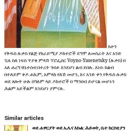
አሁን
የቅዱስ ሉቃስ የልጅ የክራይሚያ ዶክተሮች ደግሞ ለመስራት እና አንድ
ጊዜ ስለ ነፍስ ጥያቄ ምላሽ ፕሮፌሰር Voyno-Yasenetsky (ሉቃስ) በ
አለ ሐረግ የቤተሰብ በተረት ገብቶ እንደሆነ ልብ ይበሉ. እነሱ ከልብ
በተለይም ቀዶ ሐኪም, አምላክ የለሽ መሆን, እና አንድ ቀን የቅዱስ ሉቃስ
ወደ ጸሎት ሁሉ በዓለም ላይ ዶክተሮች በ ማንበብ ይሆናል መሆኑን
ሕልም አይችልም እንደሆነ ያምናሉ.
Similar articles
ወደ ሐዋርያት ወደ ኤሌና እኩል: ሕይወት, ቤተ ክርስቲያን