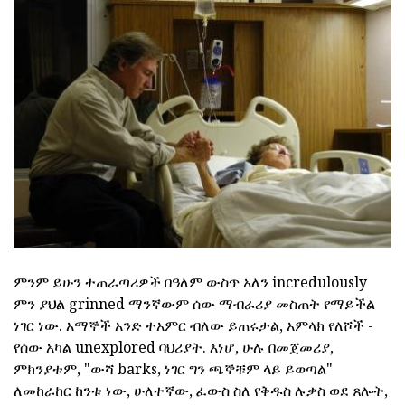
ምንም ይሁን ተጠራጣሪዎች በዓለም ውስጥ አለን incredulously
ምን ያህል grinned ማንኛውም ሰው ማብራሪያ መስጠት የማይችል
ነገር ነው. አማኞች አንድ ተአምር ብለው ይጠሩታል, አምላክ የለሾች -
የሰው አካል unexplored ባህሪያት. እነሆ, ሁሉ በመጀመሪያ,
ምክንያቱም, "ውሻ barks, ነገር ግን ጫኞቹም ላይ ይወጣል"
ለመከራከር ከንቱ ነው, ሁለተኛው, ፈውስ ስለ የቅዱስ ሉቃስ ወደ ጸሎት,