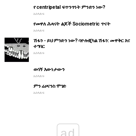
የ centripetal ፍጥንጥነት ምንድን ነው?
አሰላለፍ
የመዋለ ሕጻናት ልጆች Sociometric ጥናት
አሰላለፍ
ሽፋን - ይህ ምንድን ነው? ባዮሎጂካል ሽፋን: መዋቅር እና
ተግባር
አሰላለፍ
ወሳኝ እውነታውን
አሰላለፍ
ምን ሬዞናንስ ሞገድ
አሰላለፍ
ad