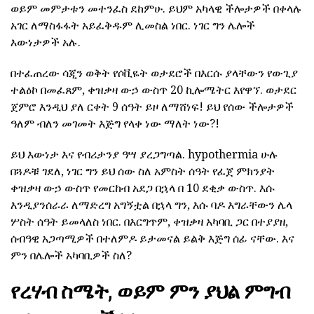
ወይም መምታቱን መተንፈስ ደከምሁ. ይህም አካላዊ ችሎታዎች በቀላሉ
አገር ለማስፋፋት አይፈቅዱም ሊመስል ነበር. ነገር ግን ሌሎች
እውነታዎች አሉ.
በተፈጠረው ሳጂን ወቅት የሶቪዬት ወታደሮች በእርሱ ያላቸውን የውጊያ
ተልዕኮ በመፈጸም, ቀዝቃዛ ውኃ ውስጥ 20 ኪሎሜትር እየዋኘ. ወታደር
ጀምሮ እንዲህ ያለ ርቀት 9 ሰዓት ይዞ ለማሸነፍ! ይህ የሰው ችሎታዎች
ዓለም ብለን መገመት እጅግ የላቀ ነው ማለት ነው?!
ይህ እውነታ እና የብሪታንያ ዓሣ ያረጋግጣል. hypothermia ሁሉ
በጓዶቹ ገደለ, ነገር ግን ይህ ሰው ስለ አምስት ሰዓት የፈጀ ምክንያት
ቀዝቃዛ ውኃ ውስጥ የመርከብ አደጋ በኋላ በ 10 ደቂቃ ውስጥ. እሱ
እንዲያንሰራራ ለማድረግ አግኝቷል በኋላ ግን, እሱ ባዶ እግራቸውን ሌላ
ሦስት ሰዓት ይመላለስ ነበር. በእርግጥም, ቀዝቃዛ አካባቢ ጋር በተያያዘ,
ሰብዓዊ አጋጣሚዎች በተለምዶ ይታመናል ይልቅ እጅግ ሰፊ ናቸው. እና
ምን በሌሎች አካባቢዎች ስለ?
የረሃብ ስሜት, ወይም ምን ያህል ምግብ