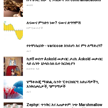
ውበት
ለናሙና ምንድን ነው? ናሙና ድግግሞሽ
ኮምፒውተሮች
የተቸነከረበት - varicose እንደሆነ እና ምን ለማድረግ?
ጤና
ኪየቭ ውስጥ Askold መቃብር ታሪክ. Askold መቃብር
ላይ ሴንት ኒኮላስ ስለ ቤተ ክርስቲያን
በመጓዝ ላይ
ሄማቶሎጂ ማዕከል, ሴንት ፒተርስበርግ: አድራሻዎችን,
እንቅስቃሴዎች, ግምገማዎች
ጤና
Zephyr: ጥንቅር እና አጠቃቀም. ነጭ Marshmallow