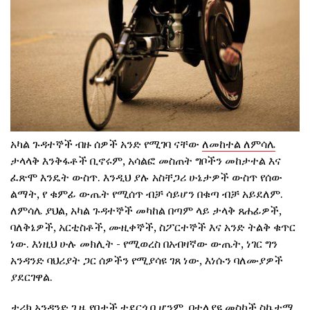
አካል ጉዳተኞች ብዙ ሰዎች አንድ የሚገባ ናቸው
ለመከተል ለምሳሌ
ታላላቅ እንቅፋቶች ቢኖሩም, አሳልፎ መስጠት ግቦችን መከታተል እና
ፈጽሞ እንዴት ውስጥ. እንዲህ ያሉ አስቸጋሪ ሁኔታዎች ውስጥ የሰው
ልማት, የ ቁምፊ ውጤት የሚሰጥ ብቻ ሳይሆን በቁጣ ብቻ አይደለም.
ለምሳሌ ያህል, አካል ጉዳተኞች መካከል በጣም ላይ ታላቅ ጸሐፊዎች,
ባለቅኔዎች, አርቲስቶች, ሙዚቀኞች, ስፖርተኞች እና አንድ ትልቅ ቁጥር
ነው. እነዚህ ሁሉ መክሊት - የሚወረስ በአብዛኛው ውጤት, ነገር ግን
አንዳንድ ባህሪያት ጋር ሰዎችን የሚያሳዩ ገጸ ነው, እነሱን ባለሙያዎች
ያደርገዋል.
ታሪክ አንዳንድ ጊዜ የበታች ተደርጎ ቢሆንም, በተለያዩ መስኮች ስኬታማ