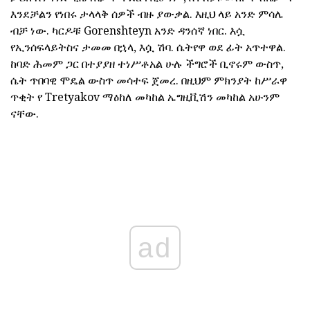
እንደቻልን የነበሩ ታላላቅ ሰዎች ብዙ ያውቃል. እዚህ ላይ አንድ ምሳሌ
ብቻ ነው. ካርዶቹ Gorenshteyn አንድ ዳንሰኛ ነበር. እሷ
የኢንሰፍላይትስና ታመመ በኋላ, እሷ ሽባ. ሴትየዋ ወደ ፊት አጥተዋል.
ከባድ ሕመም ጋር በተያያዘ ተነሥቶአል ሁሉ ችግሮች ቢኖሩም ውስጥ,
ሴት ጥበባዊ ሞዴል ውስጥ መሳተፍ ጀመረ. በዚህም ምክንያት ከሥራዋ
ጥቂት የ Tretyakov ማዕከለ መካከል ኤግዚቪሽን መካከል አሁንም
ናቸው.
ad