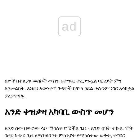
ad
ሰዎች በተለያዩ መስኮች ውስጥ በተግባር ተረጋግጧል ባህሪያት ምን
እንመልከት. እነዚህ እውነተኛ ጉዳዮች ከሞላ ጎደል ሁሉንም ነገር አሳክቷል
ያረጋግጣሉ.
አንድ ቀዝቃዛ አካባቢ ውስጥ መሆን
አንድ ሰው በውኃው ላይ ማሳለፍ የሚችል ጊዜ - አንድ ሰዓት ተኩል. ሞት
በዚህ አጭር ጊዜ ለማስደንገጥ ምክንያት የሚከሰተው ወቅት, ተግባር