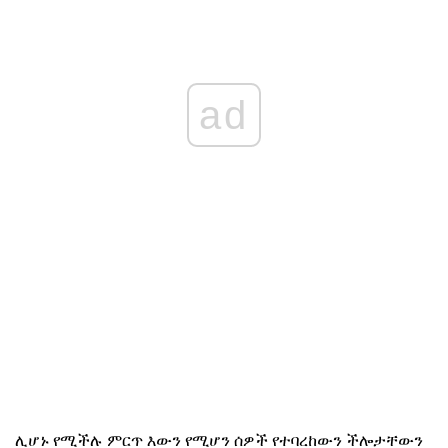
ad
ሊሆኑ የሚችሉ ምርጥ እውን የሚሆን ሰዎች የተባረከውን ችሎታቸውን