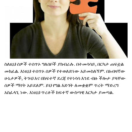
ስለዚህ ሰዎች ተሰጥኦ ግለሰቦች ያከብራሉ. በተመሳሳይ, በርካታ ጠፍቷል
መክፈል. እነዚህ ተሰጥኦ ሰዎች የተወለድነው አይመስለኝም. በአብዛኛው
ሁኔታዎች, ትጉህ እና በከፍተኛ ደረጃ የተነሳሳ እንደ ብዙ ችሎታ ያላቸው
ሰዎች ማየት አይደለም. ይህ የግል እድገት ለመቋቋም ጥረት ማድረግ
አስፈላጊ ነው. እነዚህ ጥረቶች ከፍተኛ ውስጣዊ እርካታ ያመጣል.