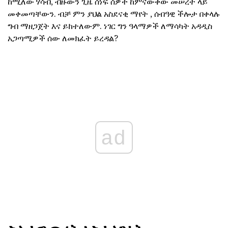
ከሚለው ሃሳብ, ብዙውን ጊዜ ሰነፍ ሰዎች ከምናውቀው መሠረት ላይ
መቀመጣቸውን. ብቻ ምን ያህል አስደናቂ ማየት , ሰብዓዊ ችሎታ በቀላሉ
ግብ ማዘጋጀት እና ይከተለውም. ነገር ግን ዓላማዎች ለማሳካት አዳዲስ
አጋጣሚዎች ሰው ለመክፈት ይረዳል?
ad