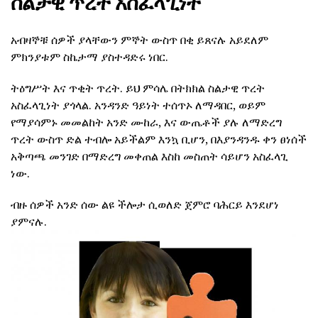
ስልታዊ ጥረት አስፈላጊነት
አብዛኞቹ ሰዎች ያላቸውን ምኞት ውስጥ በቂ ይጸናሉ አይደለም
ምክንያቱም ስኬታማ ያስተዳድሩ ነበር.
ትዕግሥት እና ጥቂት ጥረት. ይህ ምሳሌ በትክክል ስልታዊ ጥረት
አስፈላጊነት ያጎላል. አንዳንድ ዓይነት ተሰጥኦ ለማዳበር, ወይም
የማያሳምኑ መመልከት አንድ ሙከራ, እና ውጤቶች ያሉ ለማድረግ
ጥረት ውስጥ ድል ተብሎ አይችልም እንኳ ቢሆን, በእያንዳንዱ ቀን ፀነሰች
አቅጣጫ መንገድ በማድረግ መቀጠል እስከ መስጠት ሳይሆን አስፈላጊ
ነው.
ብዙ ሰዎች አንድ ሰው ልዩ ችሎታ ሲወለድ ጀምሮ ባሕርይ እንደሆነ
ያምናሉ.