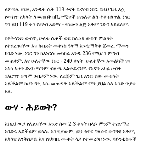
ለምሳሌ ያህል, አንዲት ሴት 119 ቀናት በረሃብ ነበር. በዚህ ጊዜ እሷ
የውስጥ አካላት ለመጠበቅ በቪታሚኖች በየዕለቱ ልከ ተቀብለዋል. ነገር
ግን ይህ 119 ቀን የረሃብ አድማ - የሰውን ልጅ አቅም ገደብ አይደለም.
ስኮትላንድ ውስጥ, ሁለቱ ሴቶች ወደ ክሊኒክ ውስጥ ምልክት
የተደረገባቸው እና ክብደት መቀነስ ዓላማ እንዲማቅቁ ጀመረ. ማመን
ከባድ ነው, ነገር ግን ከእነርሱ መካከል አንዱ 236 የሚሆን ምግብ
መጠቀም, እና ሁለተኛው ነበር - 249 ቀናት. ሁለተኛው አመልካች ገና
እስከ አሁን ድረስ ማንም ብልጫ አልተደረገም. የእኛን አካል ሀብት
በእርግጥ በጣም ሀብታም ነው. ለረጅም ጊዜ አንድ ሰው መብላት
አይችልም ከሆነ ግን, እሱ መጠጣት አይችልም ምን ያህል ስለ አንድ ጥያቄ
አለ.
ውሃ - ሕይወት?
እነዚህ ውኃ የሌለባቸው አንድ ሰው 2-3 ቀናት በላይ ምንም ተጨማሪ
አበድሩ አይችልም ይላሉ. እንዲያውም, ይህ ቁጥር ግለሰብ ሰብዓዊ አቅም,
አካላዊ እንቅስቃሴ እና የአካባቢ ሙቀት ላይ የተመረኮዘ ነው. ሳይንቲስቶች