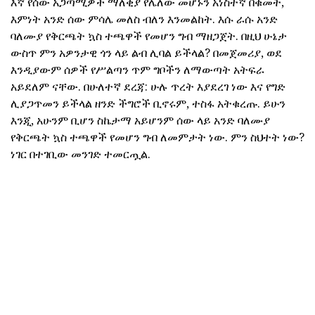
እኛ የሰው አጋጣሚዎች ማለቂያ የሌለው መሆኑን አነስተኛ በቁመት,
እምነት አንድ ሰው ምሳሌ መለስ ብለን እንመልከት. እሱ ራሱ አንድ
ባለሙያ የቅርጫት ኳስ ተጫዋች የመሆን ግብ ማዘጋጀት. በዚህ ሁኔታ
ውስጥ ምን አዎንታዊ ጎን ላይ ልብ ሊባል ይችላል? በመጀመሪያ, ወደ
እንዲያውም ሰዎች የሥልጣን ጥም ግቦችን ለማውጣት አትፍራ
አይደለም ናቸው. በሁለተኛ ደረጃ: ሁሉ ጥረት እያደረገ ነው እና የግድ
ሊያጋጥመን ይችላል ዘንድ ችግሮች ቢኖሩም, ተስፋ አትቁረጡ. ይሁን
እንጂ, አሁንም ቢሆን ስኬታማ አይሆንም ሰው ላይ አንድ ባለሙያ
የቅርጫት ኳስ ተጫዋች የመሆን ግብ ለመምታት ነው. ምን ስህተት ነው?
ነገር በተገቢው መንገድ ተመርጧል.