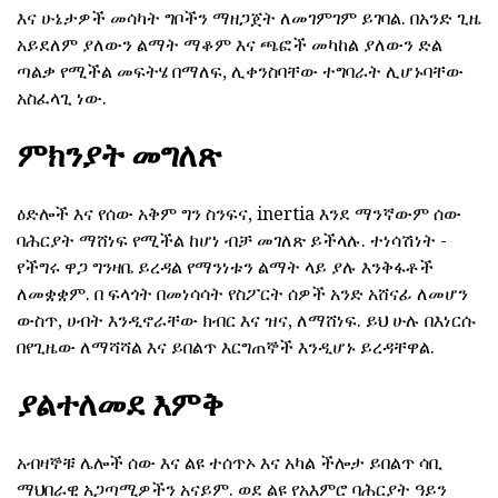
እና ሁኔታዎች መሳካት ግቦችን ማዘጋጀት ለመገምገም ይገባል. በአንድ ጊዜ
አይደለም ያለውን ልማት ማቆም እና ጫፎች መካከል ያለውን ድል
ጣልቃ የሚችል መፍትሄ በማለፍ, ሊቀንስባቸው ተግባራት ሊሆኑባቸው
አስፈላጊ ነው.
ምክንያት መግለጽ
ዕድሎች እና የሰው አቅም ግን ስንፍና, inertia እንደ ማንኛውም ሰው
ባሕርያት ማሸነፍ የሚችል ከሆነ ብቻ መገለጽ ይችላሉ. ተነሳሽነት -
የችግሩ ዋጋ ግንዛቤ ይረዳል የማንነቱን ልማት ላይ ያሉ እንቅፋቶች
ለመቋቋም. በ ፍላጎት በመነሳሳት የስፖርት ሰዎች አንድ አሸናፊ ለመሆን
ውስጥ, ሀብት እንዲኖራቸው ክብር እና ዝና, ለማሸነፍ. ይህ ሁሉ በእነርሱ
በየጊዜው ለማሻሻል እና ይበልጥ እርግጠኞች እንዲሆኑ ይረዳቸዋል.
ያልተለመደ እምቅ
አብዛኞቹ ሌሎች ሰው እና ልዩ ተሰጥኦ እና አካል ችሎታ ይበልጥ ሳቢ
ማህበራዊ አጋጣሚዎችን አናይም. ወደ ልዩ የአእምሮ ባሕርያት ዓይን