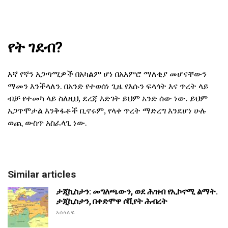
የት ገደብ?
እኛ የኛን አጋጣሚዎች በአካልም ሆነ በአእምሮ ማለቂያ መሆናቸውን
ማመን እንችላለን. በአንድ የተወሰነ ጊዜ የእሱን ፍላጎት እና ጥረት ላይ
ብቻ የተመካ ላይ ስለዚህ, ደረጃ እድገት ይህም አንድ ሰው ነው. ይህም
አጋጥሞታል እንቅፋቶች ቢኖሩም, የላቀ ጥረት ማድረግ እንደሆነ ሁሉ
ወጪ ውስጥ አስፈላጊ ነው.
Similar articles
ታጂኪስታን: መግለጫውን, ወደ ሕዝብ የኢኮኖሚ ልማት.
ታጂኪስታን, በቀድሞዋ ሶቪየት ሕብረት
አሰላለፍ