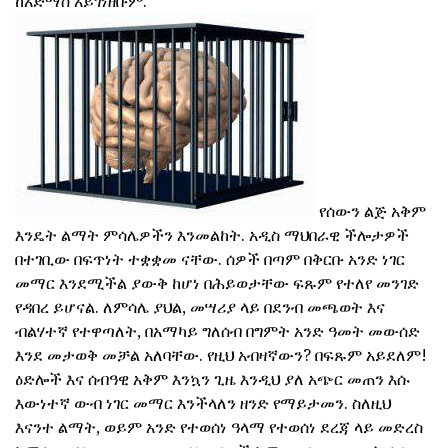
ከአድማስ አይገነዘቡም.
የሰውን ልጅ አቅም
እንዴት ልማት ምሳሌዎችን እንመልከት. አዲስ ማህበራዊ ችሎታዎች
በተገቢው በፍጥነት ተቋቋመ ናቸው. ሰዎች በጣም በቅርቡ አንድ ነገር
መማር እንደሚችል ያውቅ ከሆነ በሕይወታቸው ፍጹም የተለየ መንገድ
የዳበረ ይሆናል. ለምሳሌ ያህል, መሣሪያ ላይ በደንብ መጫወት እና
ብልሃተኛ የተዋጣለት, በአማካይ ግለሰብ በግምት አንድ ዓመት መውሰድ
እንደ መታወቅ መቻል አለባቸው. የዚህ አብዛኛውን? በፍጹም አይደለም!
ዕድሎች እና ሰብዓዊ አቅም እንኳን ጊዜ እንዲህ ያለ አጭር መጠን እሱ
እውነተኛ ውብ ነገር መማር እንችላለን ዘንድ የማይታመን. ስለዚህ
እናንተ ልማት, ወይም አንድ የተወሰነ ዓላማ የተወሰነ ደረጃ ላይ መድረስ