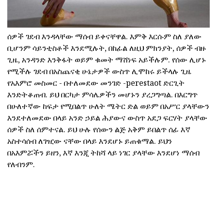
ሰዎች ገደብ እንዳላቸው ማሰብ ይቀናቸዋል. እምቅ እርሱም ስለ ያለው
ቢሆንም ሳይንቲስቶች እንደሚሉት, በከፊል ለዚህ ምክንያት, ሰዎች ብዙ
ጊዜ, አንዳንድ እንቅፋት ወይም ቁመት ማሸነፍ አይችሉም. የሰው ሊሆኑ
የሚችሉ ገደብ በአስጨናቂ ሁኔታዎች ውስጥ ሊሞከሩ ይችላሉ ጊዜ
የአእምሮ መስመር - በተለመደው መንገድ -perestaot ድርጊት
እንድትቆጠብ. ይህ በርካታ ምሳሌዎችን መሆኑን ያረጋግጣል. በእርግጥ
በሁለተኛው ከፍታ የሚበልጥ ሁለት ሜትር ድል ወይም በአሥር ያላቸውን
እንደተለመደው በላይ አንድ ኃይል ሕያውና ውስጥ አደጋ ፍርሃት ያላቸው
ሰዎች ስለ ሰምተናል. ይህ ሁሉ የሰውን ልጅ አቅም ይበልጥ ሰፊ እኛ
አስተሳሰብ ለገዢው ናቸው በላይ እንደሆኑ ይጠቁማል. ይህን
በአእምሯችን ይዘን, እኛ እንጂ ትከሻ ላይ ነገር ያላቸው እንደሆነ ማሰብ
የለብንም.