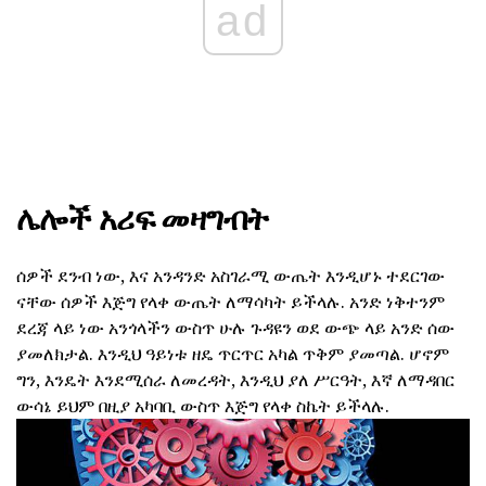
ad
ሌሎች አሪፍ መዛግብት
ሰዎች ደንብ ነው, እና አንዳንድ አስገራሚ ውጤት እንዲሆኑ ተደርገው
ናቸው ሰዎች እጅግ የላቀ ውጤት ለማሳካት ይችላሉ. አንድ ነቅተንም
ደረጃ ላይ ነው አንጎላችን ውስጥ ሁሉ ጉዳዩን ወደ ውጭ ላይ አንድ ሰው
ያመለክታል. እንዲህ ዓይነቱ ዘዴ ጥርጥር አካል ጥቅም ያመጣል. ሆኖም
ግን, እንዴት እንደሚሰራ ለመረዳት, እንዲህ ያለ ሥርዓት, እኛ ለማዳበር
ውሳኔ ይህም በዚያ አካባቢ ውስጥ እጅግ የላቀ ስኬት ይችላሉ.