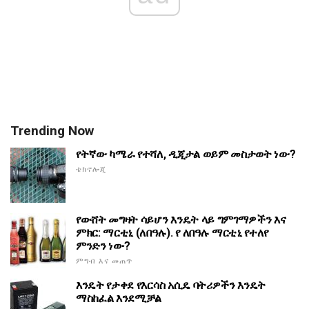
Trending Now
የትኛው ካሜራ የተሻለ, ዲጂታል ወይም መስታወት ነው?
ቴክኖሎጂ
የውሸት መግዛት ሳይሆን እንዴት ላይ ግምገማዎችን እና
ምክር: ማርቲኒ (ለበዓሉ). የ ለበዓሉ ማርቲኒ የተለየ
ምንድን ነው?
ምግብ እና መጠጥ
እንዴት የታቀደ የእርሳስ አሲዴ ባትሪዎችን እንዴት
ማስከፈል እንደሚቻል