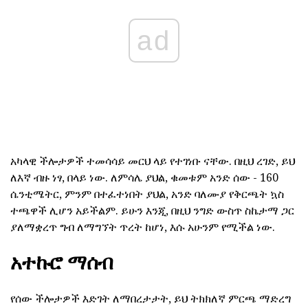
ad
አካላዊ ችሎታዎች ተመሳሳይ መርህ ላይ የተገነቡ ናቸው. በዚህ ረገድ, ይህ
ለእኛ ብዙ ነፃ, በላይ ነው. ለምሳሌ ያህል, ቁመቱም አንድ ሰው - 160
ሴንቲሜትር, ምንም በተፈተነበት ያህል, አንድ ባለሙያ የቅርጫት ኳስ
ተጫዋች ሊሆን አይችልም. ይሁን እንጂ, በዚህ ንግድ ውስጥ ስኬታማ ጋር
ያለማቋረጥ ግብ ለማግኘት ጥረት ከሆነ, እሱ አሁንም የሚችል ነው.
አተኩሮ ማሰብ
የሰው ችሎታዎች እድገት ለማበረታታት, ይህ ትክክለኛ ምርጫ ማድረግ