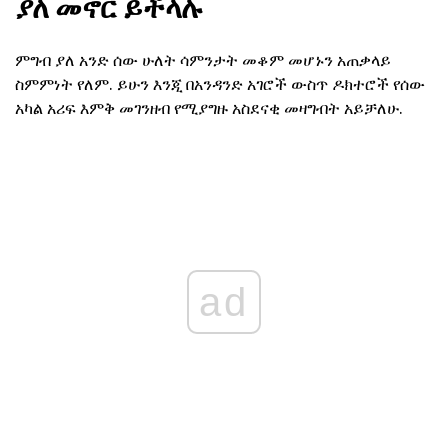
ያለ መኖር ይችላሉ
ምግብ ያለ አንድ ሰው ሁለት ሳምንታት መቆም መሆኑን አጠቃላይ
ስምምነት የለም. ይሁን እንጂ በአንዳንድ አገሮች ውስጥ ዶክተሮች የሰው
አካል አሪፍ እምቅ መገንዘብ የሚያግዙ አስደናቂ መዛግብት አይቻለሁ.
ad