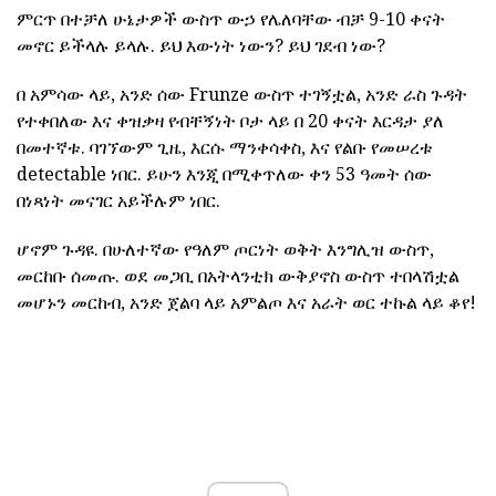
ምርጥ በተቻለ ሁኔታዎች ውስጥ ውኃ የሌለባቸው ብቻ 9-10 ቀናት
መኖር ይችላሉ ይላሉ. ይህ እውነት ነውን? ይህ ገደብ ነው?
በ አምሳው ላይ, አንድ ሰው Frunze ውስጥ ተገኝቷል, አንድ ራስ ጉዳት
የተቀበለው እና ቀዝቃዛ የብቸኝነት ቦታ ላይ በ 20 ቀናት እርዳታ ያለ
በመተኛቱ. ባገኘውም ጊዜ, እርሱ ማንቀሳቀስ, እና የልቡ የመሠረቱ
detectable ነበር. ይሁን እንጂ በሚቀጥለው ቀን 53 ዓመት ሰው
በነጻነት መናገር አይችሉም ነበር.
ሆኖም ጉዳዩ. በሁለተኛው የዓለም ጦርነት ወቅት እንግሊዝ ውስጥ,
መርከቡ ሰመጡ. ወደ መጋቢ በአትላንቲክ ውቅያኖስ ውስጥ ተበላሽቷል
መሆኑን መርከብ, አንድ ጀልባ ላይ አምልጦ እና አራት ወር ተኩል ላይ ቆየ!