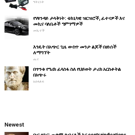
ግትርነት
የሃዩንዳይ ታላቅነት: ቴክኒካዊ ዝርዝሮች, ፈተናዎች እና
መኪና ባለቤቶች ግምገማዎች
መኪኖች
እንዴት በአጭር ጊዜ ውስጥ መንታ ልጆች በፀነሰች
ለማግኘት
ጤና
በጥንቱ የግሪክ ፈላስፋ ስለ የህይወት ታሪክ አርስቶትል
በአጭሩ
አሰላለፍ
Newest
ቡና ፀጉር: ጠቃሚ ንብረቶች እና contraindications