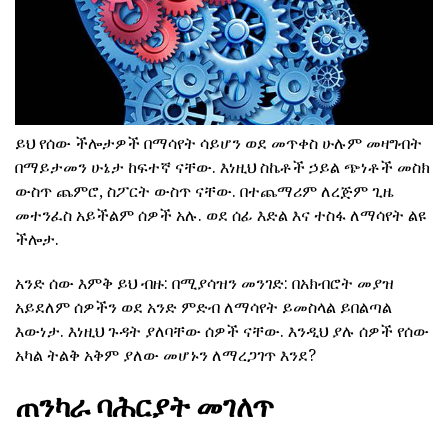
ይህ የሰው ችሎታዎች በማሳየት ሳይሆን ወደ መጥቀስ ሁሉም መዛግብት
በማይታመን ሁኔታ ከፍተኛ ናቸው. እነዚህ ስኬቶች ኃይል ጭነቶች መስክ
ውስጥ ጨምሮ, ስፖርት ውስጥ ናቸው. በተጨማሪም ለረጅም ጊዜ
መተንፈስ አይችልም ሰዎች አሉ. ወደ ሰፊ እድል እና ተስፋ ለማሳየት ልዩ
ችሎታ.
አንድ ሰው እምቅ ይህ ብዙ: በሚያሳዝን መንገድ: በአክብሮት መያዝ
አይደለም ሰዎችን ወደ አንድ ምድብ ለማሳየት ይመስላል ይበልጣል
እውነታ. እነዚህ ጉዳት ያለባቸው ሰዎች ናቸው. እንዲህ ያሉ ሰዎች የሰው
አካል ትልቅ አቅም ያለው መሆኑን ለማረጋገጥ እንደ?
ጠንካራ ባሕርያት መገለጥ