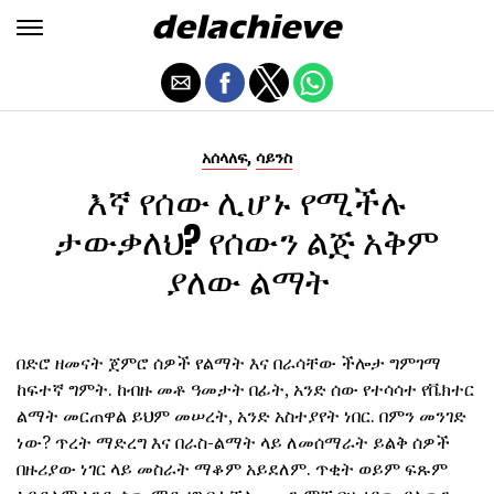
,
አሰላለፍ
ሳይንስ
እኛ የሰው ሊሆኑ የሚችሉ
ታውቃለህ? የሰውን ልጅ አቅም
ያለው ልማት
በድሮ ዘመናት ጀምሮ ሰዎች የልማት እና በራሳቸው ችሎታ ግምገማ
ከፍተኛ ግምት. ከብዙ መቶ ዓመታት በፊት, አንድ ሰው የተሳሳተ የቬክተር
ልማት መርጠዋል ይህም መሠረት, አንድ አስተያየት ነበር. በምን መንገድ
ነው? ጥረት ማድረግ እና በራስ-ልማት ላይ ለመሰማራት ይልቅ ሰዎች
በዙሪያው ነገር ላይ መስራት ማቆም አይደለም. ጥቂት ወይም ፍጹም