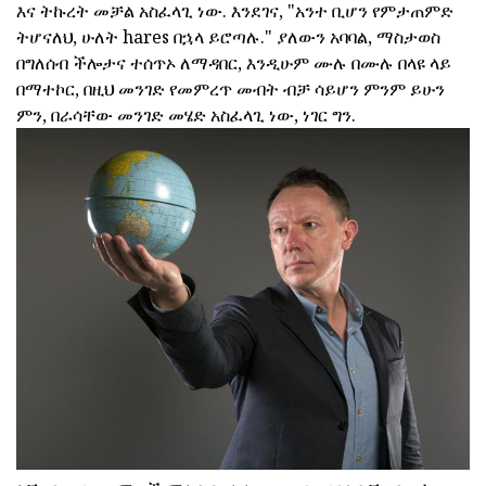
እና ትኩረት መቻል አስፈላጊ ነው. እንደገና, "አንተ ቢሆን የምታጠምድ
ትሆናለህ, ሁለት hares በኋላ ይሮጣሉ." ያለውን አባባል, ማስታወስ
በግለሰብ ችሎታና ተሰጥኦ ለማዳበር, እንዲሁም ሙሉ በሙሉ በላዩ ላይ
በማተኮር, በዚህ መንገድ የመምረጥ መብት ብቻ ሳይሆን ምንም ይሁን
ምን, በራሳቸው መንገድ መሄድ አስፈላጊ ነው, ነገር ግን.