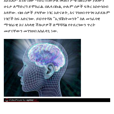
አይደለም አንድ ሰው ማድረግ በተቻለ መጠን ምቹ በዙሪያው ያለውን
ሁኔታ ለማድረግ ይሞክራል. በሌላ በኩል, ሁሉም ሰዎች ፍቅረ አስተሳሰብ
አላቸው. ብዙ ሰዎች ያላቸው ነገር አድናቆት, እና ገንዘብ የተገዛ አይደሉም
ነገሮች ከፍ አድርገው. ይህ የተሻለ "ኢንቨስትመንት" ስለ መንፈሳዊ
ማኅበራዊ እና አካላዊ ችሎታዎች ለማሻሻል የተደረገውን ጥረት
መሆናቸውን መገንዘብ አስፈላጊ ነው.