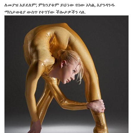
ለመያዝ አይደለም; ምክንያቱም ይህ ነው የሰው አካል, እያንዳንዱ
ማስታወቂያ ውስጥ የተገኘው ችሎታዎችን ሳለ.