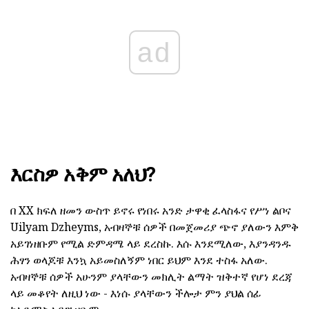
ad
እርስዎ አቅም አለህ?
በ XX ክፍለ ዘመን ውስጥ ይኖሩ የነበሩ አንድ ታዋቂ ፈላስፋና የሥነ ልቦና
Uilyam Dzheyms, አብዛኞቹ ሰዎች በመጀመሪያ ጭኖ ያለውን እምቅ
አይገነዘቡም የሚል ድምዳሜ ላይ ደረስኩ. እሱ እንደሚለው, እያንዳንዱ
ሕፃን ወላጆቹ እንኳ አይመስለኝም ነበር ይህም እንደ ተስፋ አለው.
አብዛኞቹ ሰዎች አሁንም ያላቸውን መክሊት ልማት ዝቅተኛ የሆነ ደረጃ
ላይ መቆየት ለዚህ ነው - እነሱ ያላቸውን ችሎታ ምን ያህል ሰፊ