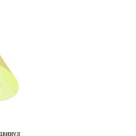
двинул