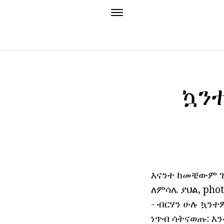
ኳን
እናንተ ከመቼውም ጊ
ለምሳሌ ያህል, pho
- ብርሃን ሁሉ ኳንተ
ነጥብ ሳትናወጡ: እን