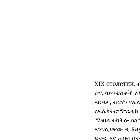
XIX
столетии.
ታየ.
ሳይንቲስቶች የተ
እርዳታ, ብርሃን የ
የኤሌክትሮማግኔቲክ 
ማዕበል ተከትሎ ስለ
እንግሊዛዊው ዲ Ray
ይታዩ, እና ጠባብ ቦ