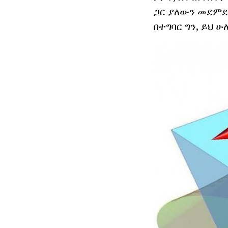
ጋር ያለውን መደምደ
በተግባር ግን, ይህ 