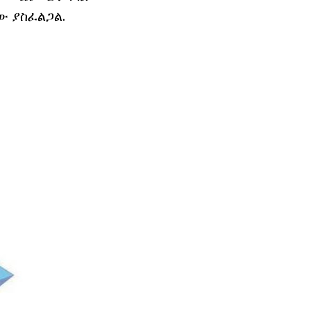
ው ያስፈልጋል.