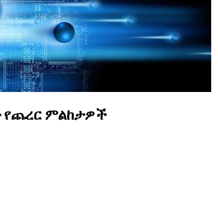
 የጨረር ምልከታዎች