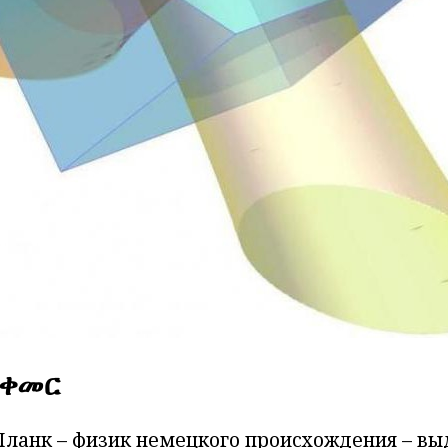
 ቀመር
Планк – физик немецкого происхождения
–
вы