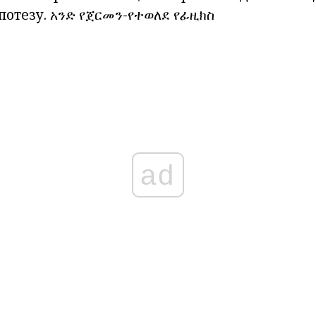
потезу.
አንድ የጀርመን-የተወለደ የፊዚክስ
ad