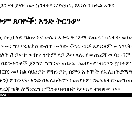
ር የተያያዘ ነው ኳንተም ኦፕቲክስ, የእነሱን ክፍል አጥና.
ተም ጸባዮች: አንድ ትርጉም
ስ, በዚህ ላይ ግልጽ እና ሁሉን አቀፍ ትርጓሜ የጨረር ክስተት መ
 ቀመር ግን የፊዚክስ ውስጥ መላው ችግር ብቻ አይደለም መገንባት
ተዕለት ሕይወት ውስጥ ጥቅም ላይ ይውላሉ.
የመጨረሻ ውሳኔ ብቻ
 ሳይንቲስቶች ጀምሮ ማግኘት ጠይቁ.
በመሆኑም ብርሃን ኳንተም
tters መካከል ባህሪያት ምክንያት, በምን አተሞች የኤሌክትሮማግ
ቶን) ምክንያት አንድ በኤሌክትሮን በመሆኑም የኤሌክትሮ-መግነ
ደረጃ ዝቅ ለማድረግ በሚንቀሳቀስበት እውነታ ተቋቋመ ነው.