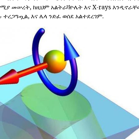
ሚያ መሠረት, ከዚህም አልትራቫዮሌት እና X-rays እንዲኖራቸ
ሁሉ ተረጋግጧል, እና ሌላ ንድፈ ወሰደ አልተደረገም.