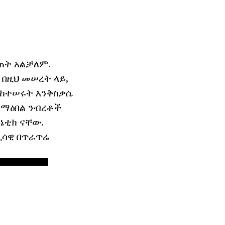
ስጠት አልቻለም.
 በዚህ መሠረት ላይ,
 ከተሠሩት እንቅስቃሴ
 ማዕበል ንብረቶች
ኔቲክ ናቸው.
ጢሳዊ በጥራጥሬ