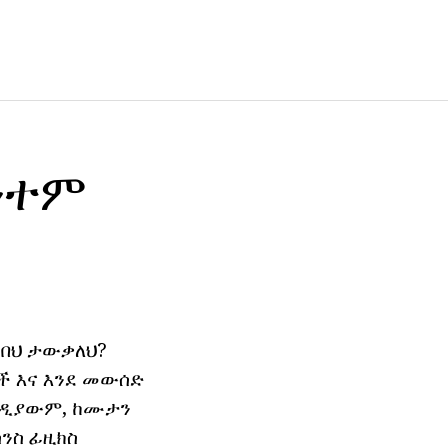
ንተም
ስበህ ታውቃለህ?
ቶች እና እንደ መውሰድ
እንዲያውም, ከሙታን
ሳንስ ፊዚክስ