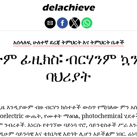
አሰላለፍ
ሁለተኛ ደረጃ ትምህርት እና ትምህርት ቤቶች
,
ተም ፊዚክስ: ብርሃንም ኳ
ባህሪያት
ዜ እንዲያውም ብዙ ብርሃን ክስተቶች ውስጥ የሚባለው ምን አ
toelectric ውጤት, የሙቀት ማዕበል, photochemical ሂደ
ም ንብረቶች.
እነርሱ የተገኘው ባይነሳ ኖሮ, ሳይንቲስቶች ሥራ 
ዲሁም ሳይንሳዊ እና ቴክኒካዊ እድገት ሊሆን አይችልም ነበር.
ሬነ