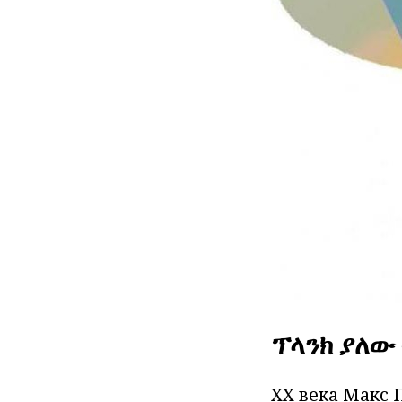
ፕላንክ ያለው
XX
века Макс 