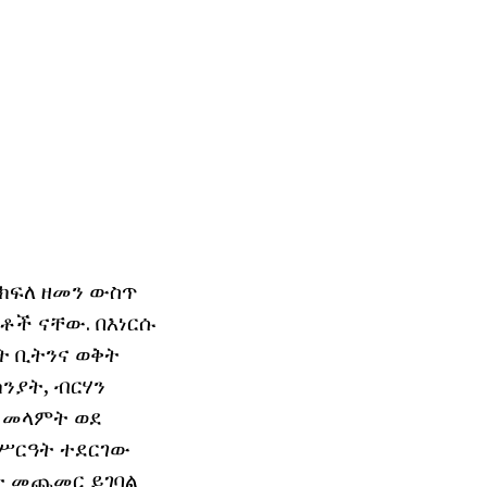
ክፍለ ዘመን
ውስጥ
ተቶች ናቸው.
በእነርሱ
ት ቢትንና ወቅት
ንያት, ብርሃን
ፊ መላምት ወደ
 ሥርዓት ተደርገው
ት መጨመር ይገባል