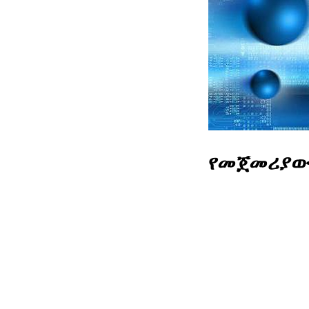
የመጀመሪያው