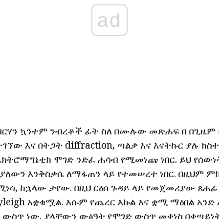
ad
ብርሃን ኳንተም ንብረቶች ፊት ስለ በሙሉው መጽሐፍ በ
በጊዜም
ገኘው እና በትጋት diffraction, ጣልቃ እና እናትኩር ያሉ ክስ
ኤሌክትሮማግኔቲክ ሞገድ ንድፈ ሐሳብ የሚመነጩ ነበር.
ይህ የሰውነ
ያለውን እንቅስቃሴ ለማፋጠን ላይ የተመሠረተ ነበር.
በዚህም ምክ
ሚነሳ, ከኋላው ታየው.
በዚህ ርዕሰ ጉዳይ ላይ የመጀመሪያው ጸሐ
leigh አቋቁሟል.
እሱም የጨረር እኩል እና ቋሚ ማዕበል አንድ
ታ ውስጥ ነው.
ያላቸውን ውፅዓት የሞገድ ውስጥ መቀነስ በቀጣይነ