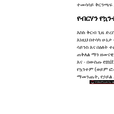
ተመሳሳይ ቅርንጫፍ ጋ
የብርሃን የኳን
እስከ ቅርብ ጊዜ ድረ
እነዚህ በተሳካ ሁኔታ
ሳይንስ እና በዕለት 
ጠቅለል ማን ዘመናዊ
እና - በውስጡ emi
የኳንተም (ወይም ፎ
ማመንጨት, የኃይል 