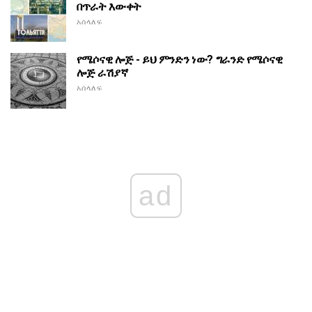
በጥራት እውቀት
አሰላለፍ
የሜሶናዊ ሎጅ - ይህ ምንድን ነው? ግራንድ የሜሶናዊ
ሎጅ ራሽያኛ
አሰላለፍ
ad