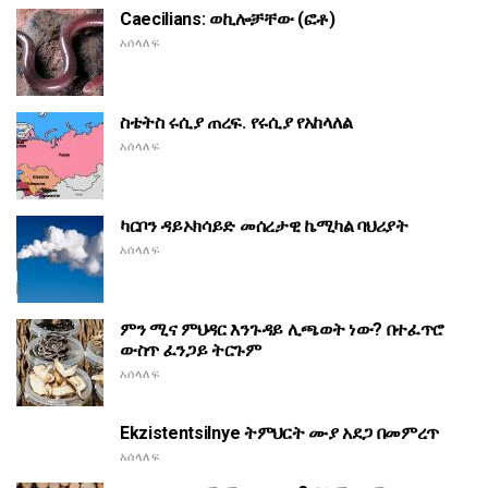
Caecilians: ወኪሎቻቸው (ፎቶ)
አሰላለፍ
ስቴትስ ሩሲያ ጠረፍ. የሩሲያ የአከላለል
አሰላለፍ
ካርቦን ዳይኦክሳይድ መሰረታዊ ኬሚካል ባህሪያት
አሰላለፍ
ምን ሚና ምህዳር እንጉዳይ ሊጫወት ነው? በተፈጥሮ
ውስጥ ፈንጋይ ትርጉም
አሰላለፍ
Ekzistentsilnye ትምህርት ሙያ አደጋ በመምረጥ
አሰላለፍ