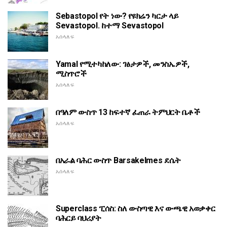
Sebastopol የት ነው? የዩክሬን ካርታ ላይ
Sevastopol. ከተማ Sevastopol
አሰላለፍ
Yamal የሚተካከለው: ገፅታዎች, መንስኤዎች,
ሚስጥሮች
አሰላለፍ
በዓለም ውስጥ 13 ከፍተኛ ፈጠራ ትምህርት ቤቶች
አሰላለፍ
በአራል ባሕር ውስጥ Barsakelmes ደሴት
አሰላለፍ
Superclass ፒሰስ: ስለ ውስጣዊ እና ውጫዊ አወቃቀር
ባሕርይ ባህሪያት