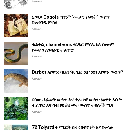
አሰላለፍ
ኒኮላይ Gogol በ ግጥም "ሙታን ነፍሳት" ውስጥ
በመንገዱ ምስል
አሰላለፍ
ቁልቋል, chameleons የባሕር ምሳሌ ስለ ስሙም
የመሆን አንጻራዊ ተፈጥሮ
አሰላለፍ
Burbot እየዋኙ: ባህሪያት. ጊዜ burbot እየዋኙ ውስጥ?
አሰላለፍ
በሰው ሕይወት ውስጥ እና ተፈጥሮ ውስጥ ዕፅዋት እሴት.
ተፈጥሮ እና ሰብዓዊ ሕይወት ውስጥ ተክሎች ሚና
አሰላለፍ
72 Tolyatti ትምህርት ቤት: በፍጥነት እና በቀላሉ