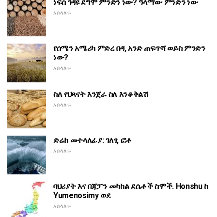
ነፍሰ ገዳዩ ደግሞ ምንድን ነው? ዓላማው ምንድን ነው
አሰላለፍ
የሰሜን አሜሪካ ምድረ በዳ, አንድ ጠፍጥሻ ወይስ ምንድን
ነው?
አሰላለፍ
ስለ የህጻናት እንጀራ ስለ እንቆቅልሽ
አሰላለፍ
ድሬክ መተላለፊያ: ገለፃ, ፎቶ
አሰላለፍ
ባህሪያት እና በጃፓን መካከል ደሴቶች ስሞች. Honshu ከ
Yumenosimy ወደ
አሰላለፍ