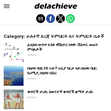
Category: ሁለተኛ ደረጃ ትምህርት እና ትምህርት ቤቶች
ፊዚክስ ውስጥ አንድ የቬክተር ብዛት. ቬክተር መጠን
ምሳሌዎች
አሰላለፍ
በአዞፍ ባህር የት ነው? ሩሲያ ካርታ ላይ በአዞፍ ባህር.
ክሪሚያ, በአዞፍ ባሕር
አሰላለፍ
ቁጥሮች ታሪክ. እውነተኛ ቁጥሮች ልማት ታሪክ
አሰላለፍ