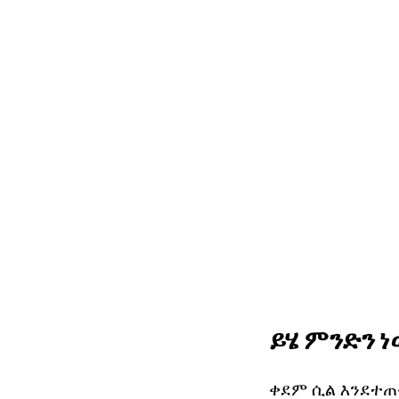
ይሄ ምንድን 
ቀደም ሲል እንደተጠ