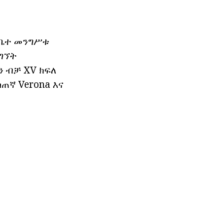
 ቤተ መንግሥቱ
ግኘት
 ብቻ XV ክፍለ
ጠኛ Verona እና