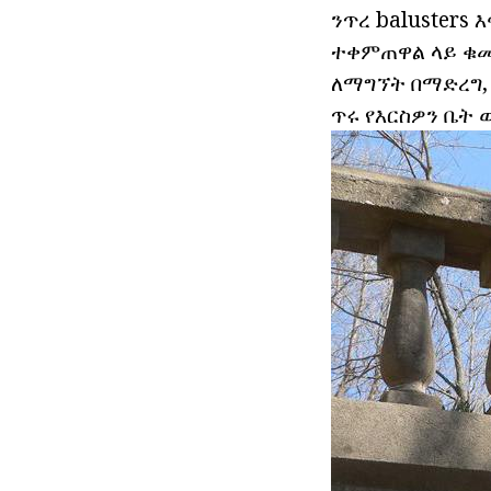
ንጥረ balusters እ
ተቀምጠዋል ላይ ቁመ
ለማግኘት በማድረግ, 
ጥሩ የእርስዎን ቤት