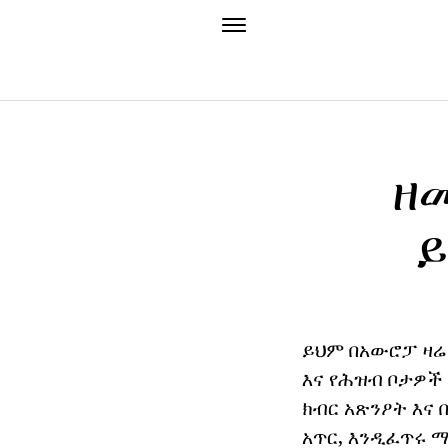
ዘ
ይ
ይህም በአውሮፓ ዛሬ 
እና የሕዝብ ቦታዎች
ክብር አጽንዖት እና
አጥር, እንዲፈጥሩ ማ