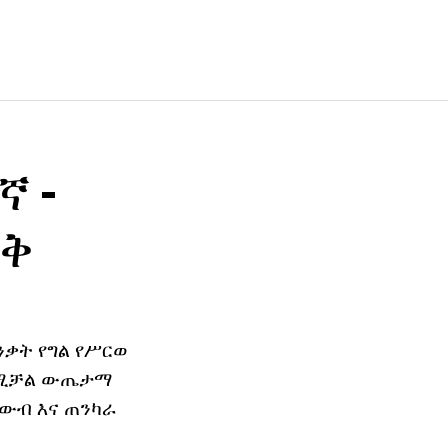
 -
ልቅ
ንቃት የግል የሥርወ
 የሚቻል ውጤታማ
 ውብ እና ጠንካራ