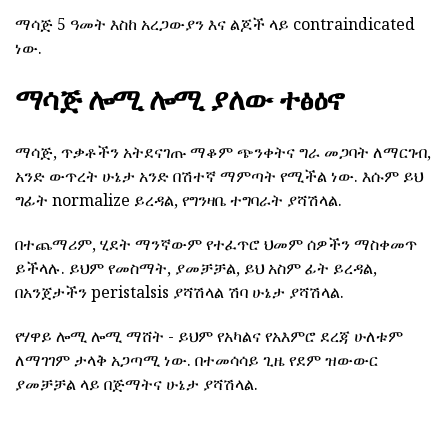
ማሳጅ 5 ዓመት እስከ አረጋውያን እና ልጆች ላይ contraindicated
ነው.
ማሳጅ ሎሚ ሎሚ ያለው ተፅዕኖ
ማሳጅ, ጥቃቶችን አትደናገጡ ማቆም ጭንቀትና ግራ መጋባት ለማርገብ,
አንድ ውጥረት ሁኔታ አንድ በሽተኛ ማምጣት የሚችል ነው. እሱም ይህ
ግፊት normalize ይረዳል, የግንዛቤ ተግባራት ያሻሽላል.
በተጨማሪም, ሂደት ማንኛውም የተፈጥሮ ህመም ሰዎችን ማስቀመጥ
ይችላሉ. ይህም የመስማት, ያመቻቻል, ይህ አስም ፊት ይረዳል,
በአንጀታችን peristalsis ያሻሽላል ሽባ ሁኔታ ያሻሽላል.
የሃዋይ ሎሚ ሎሚ ማሸት - ይህም የአካልና የአእምሮ ደረጃ ሁለቱም
ለማገገም ታላቅ አጋጣሚ ነው. በተመሳሳይ ጊዜ የደም ዝውውር
ያመቻቻል ላይ በጅማትና ሁኔታ ያሻሽላል.