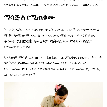
እና እናት እና የቤት እመቤት ሚና ውስጥ ራስህን መገመት ይበረታታሉ.
ማሳጅ ለ የሚጠቁሙ
ትኩረት, ፍቅር, እና ተጨባጭ ስሜት የተነፈጉ ሰዎች ተስማሚ የሃዋይ
ማሸት ሎሚ ሎሚ ኑኢ. ቴክኒክ አቁመን, ማይግሬን ከችግሮቻቸው,
ጭንቀት, neurosis ለመቋቋም ያስችላል ሕመምተኞች ይበልጥ
እርግጠኛ ያደርገዋል.
እንዲሁም ማሳጅ ወደ musculoskeletal ሥርዓት, የጨጓራና ትራክት
ጋር ችግር ያላቸው ሰዎች የሚመከር ነው, የደም ግፊት የተነሳ
አጉረመረመ. ይህ ጡንቻ እና የቆዳ ጥብቅ አቋም እና የመለጠጥ, ያግዛል,
የልብና የደም መዛባቶች.