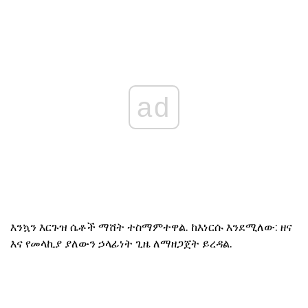
ad
እንኳን እርጉዝ ሴቶች ማሸት ተስማምተዋል. ከእነርሱ እንደሚለው: ዘና
እና የመላኪያ ያለውን ኃላፊነት ጊዜ ለማዘጋጀት ይረዳል.