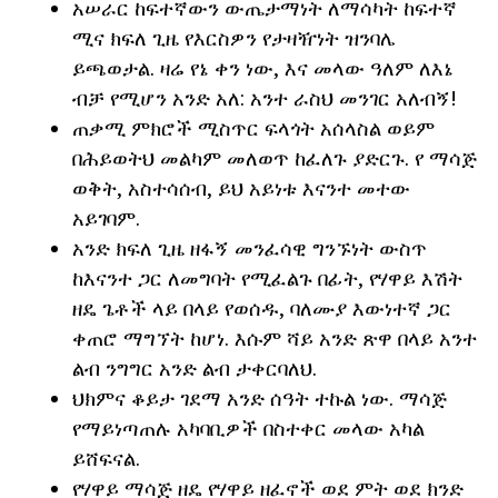
አሠራር ከፍተኛውን ውጤታማነት ለማሳካት ከፍተኛ
ሚና ክፍለ ጊዜ የእርስዎን የታዛዥነት ዝንባሌ
ይጫወታል. ዛሬ የኔ ቀን ነው, እና መላው ዓለም ለእኔ
ብቻ የሚሆን አንድ አለ: አንተ ራስህ መንገር አለብኝ!
ጠቃሚ ምክሮች ሚስጥር ፍላጎት አሰላስል ወይም
በሕይወትህ መልካም መለወጥ ከፈለጉ ያድርጉ. የ ማሳጅ
ወቅት, አስተሳሰብ, ይህ አይነቱ እናንተ መተው
አይገባም.
አንድ ክፍለ ጊዜ ዘፋኝ መንፈሳዊ ግንኙነት ውስጥ
ከእናንተ ጋር ለመግባት የሚፈልጉ በፊት, የሃዋይ እሽት
ዘዴ ጌቶች ላይ በላይ የወሰዱ, ባለሙያ እውነተኛ ጋር
ቀጠሮ ማግኘት ከሆነ. እሱም ሻይ አንድ ጽዋ በላይ አንተ
ልብ ንግግር አንድ ልብ ታቀርባለህ.
ህክምና ቆይታ ገደማ አንድ ሰዓት ተኩል ነው. ማሳጅ
የማይነጣጠሉ አካባቢዎች በስተቀር መላው አካል
ይሸፍናል.
የሃዋይ ማሳጅ ዘዴ የሃዋይ ዘፈኖች ወደ ምት ወደ ክንድ