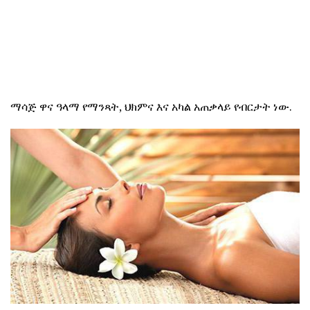
ማሳጅ ዋና ዓላማ የማንጻት, ህክምና እና አካል አጠቃላይ የብርታት ነው.