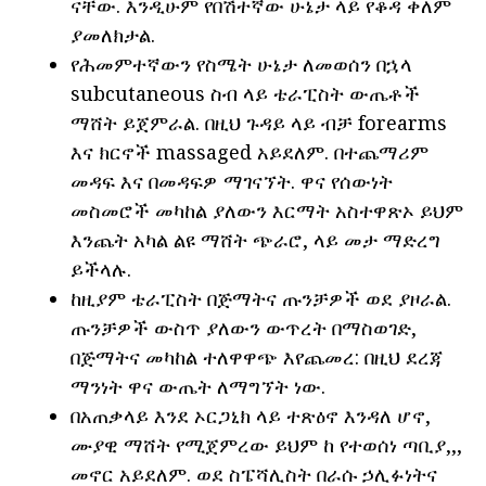
ናቸው. እንዲሁም የበሽተኛው ሁኔታ ላይ የቆዳ ቀለም
ያመለክታል.
የሕመምተኛውን የስሜት ሁኔታ ለመወሰን በኋላ
subcutaneous ስብ ላይ ቴራፒስት ውጤቶች
ማሸት ይጀምራል. በዚህ ጉዳይ ላይ ብቻ forearms
እና ክርኖች massaged አይደለም. በተጨማሪም
መዳፍ እና በመዳፍዎ ማገናኘት. ዋና የሰውነት
መስመሮች መካከል ያለውን እርማት አስተዋጽኦ ይህም
እንጨት አካል ልዩ ማሸት ጭራሮ, ላይ መታ ማድረግ
ይችላሉ.
ከዚያም ቴራፒስት በጅማትና ጡንቻዎች ወደ ያዞራል.
ጡንቻዎች ውስጥ ያለውን ውጥረት በማስወገድ,
በጅማትና መካከል ተለዋዋጭ እየጨመረ: በዚህ ደረጃ
ማንነት ዋና ውጤት ለማግኘት ነው.
በአጠቃላይ እንደ ኦርጋኒክ ላይ ተጽዕኖ እንዳለ ሆኖ,
ሙያዊ ማሸት የሚጀምረው ይህም ከ የተወሰነ ጣቢያ,,,
መኖር አይደለም. ወደ ስፔሻሊስት በራሱ ኃሊፉነትና