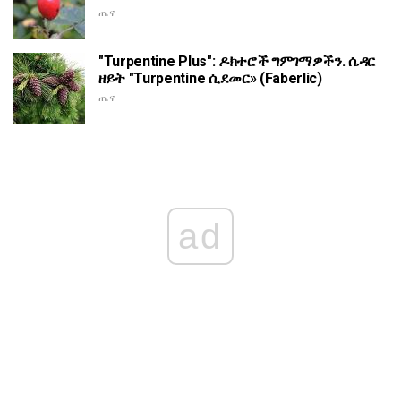
ጤና
"Turpentine Plus": ዶክተሮች ግምገማዎችን. ሴዳር
ዘይት "Turpentine ሲደመር» (Faberlic)
ጤና
ad