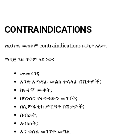
CONTRAINDICATIONS
የዚህ ዘዴ መጠቀም contraindications በርካታ አለው.
ማሳጅ ጊዜ ጥቅም ላይ ነው:
መመረዝ;
አንድ አጣዳፊ መልክ ተላላፊ በሽታዎች;
ከፍተኛ ሙቀት;
በካንሰር የተጎዳውን መገኘት;
በሊምፋቲክ ሥርዓት በሽታዎች;
ስብራት;
እብጠት;
እና ቁስል መገኘት መግል.