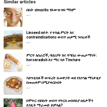
Similar articles
በቤት sinusitis የለውዝ ዛፍ ማከም
ጤና
Linseed ዘይት. የ ተክል ምርት እና
contraindications ውስጥ ጠቃሚ ንብረቶች
ጤና
ምርጥ አሰራሮች, ባህሪያት እና ትግበራ ውጤታማነት:
horseradish እና ማር ላይ Tincture
ጤና
ሳይንቲስቶች ውፍረት ለመዋጋት ወደ የአንጎል ማነቃቂያ
በመጠቀም በሚያቀርቡበት
ጤና
በሞተር ብስኩት ውስጥ የጥርስ መከላከያ ዘዴዎችን
እንዴት ማራመድ ይቻላል?