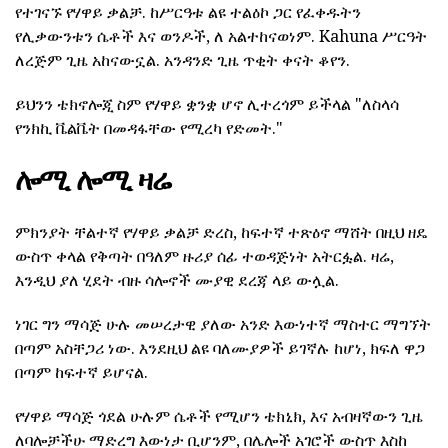
የተገናኙ የሃዋይ ቃልቻ. ከሥርዓቱ ልዩ ተልዕኮ ጋር የፈቀዱትን
የሊቃውንቱን ሴቶች እና ወንዶች, ለ አልተከናወነም. Kahuna ሥርዓት
ለረጅም ጊዜ አከናውኗል. አንዳንድ ጊዜ ጥቂት ቀናት ቆየን.
ይህንን ቴክኖሎጂ ስም የሃዋይ ቋንቋ ሆኖ ሊተረጎም ይችላል "ለስላሳ
የንክኪ ቬልቬት በመዳፋቸው የሚረካ የድመት."
ሎሚ ሎሚ ዛሬ
ምክንያት ቸልተኛ የሃዋይ ቃልቻ ድረስ, ከፍተኛ ተጽዕኖ ማሸት በዚህ ዘዴ
ውስጥ ቀላል የቅጣት በዓለም ዙሪያ ሰፊ ተወዳጅነት አትርፏል. ዛሬ,
እንዲህ ያለ ሂደት ብዙ ሳሎኖች ሙያዊ ደረጃ ላይ ውሏል.
ነገር ግን ማሳጅ ሁሉ መሠረታዊ ያለው አንድ እውነተኛ ማስተር ማግኘት
በጣም አስቸጋሪ ነው. እንደዚህ ልዩ ባለሙያዎች ይገኛሉ ከሆነ, ክፍለ ዋጋ
በጣም ከፍተኛ ይሆናል.
የሃዋይ ማሳጅ ጎደል ሁሉም ሴቶች የሚሆን ቴክኒክ, እና አብዛኛውን ጊዜ
ለባሎቻችሁ ማድረግ እውነታ ቢሆንም, በሌሎች አገሮች ውስጥ እስከ