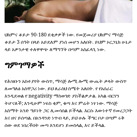
ህክምና ቆይታ 90-180 ደቂቃዎች ነው. የመጀመሪያ ህክምና ማሳጅ
ቆይታ 3 ሰዓት በላይ አይደለም ያነሰ መሆን አለበት. ይህም ኦርጋኒክ ሁኔታ
ላይ አዎንታዊ ተለዋዋጭ ለማግኘት በጣም አስፈላጊ ነው.
ግምገማዎች
የሕዝቡን አስተያየት ውስጥ, ማሳጅ ሎሚ ሎሚ ውጤት ቃላት ውስጥ
ለመግለፅ አስቸጋሪ ነው. ይህ ለራስህ ስሜት አለበት. የ የአሰራር
እንዲደወል የ negativity ማስወገድ ያስችልዎታል. አካል ብርሃን
ትሆናለች; እንዲሁም ነፍስ ቂም, ቁጣ እና ምሬት ነፃ ነው. ማሳጅ
አስማት አንድ ዓይነት ጋር ሊመሳሰል ይችላል. እርሱ እውነተኛ የመረጋጋት
እና ዘና ይሰጣል. በአንዳንድ ነጥብ ላይ, ይህ ሁሉ ችግር ቦታ በጣም ሩቅ
ሰው ወደ ነበረችበት መጣ እንደሆነ ይመስላል, እና ይችላል.