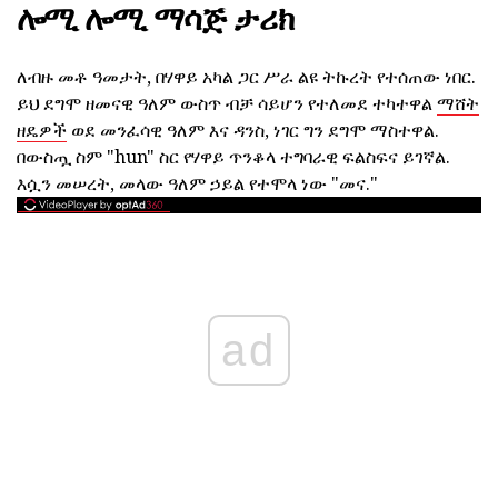
ሎሚ ሎሚ ማሳጅ ታሪክ
ለብዙ መቶ ዓመታት, በሃዋይ አካል ጋር ሥራ ልዩ ትኩረት የተሰጠው ነበር.
ይህ ደግሞ ዘመናዊ ዓለም ውስጥ ብቻ ሳይሆን የተለመደ ተካተዋል
ማሸት
ዘዴዎች
ወደ መንፈሳዊ ዓለም እና ዳንስ, ነገር ግን ደግሞ ማስተዋል.
በውስጧ ስም "hun" ስር የሃዋይ ጥንቆላ ተግባራዊ ፍልስፍና ይገኛል.
እሷን መሠረት, መላው ዓለም ኃይል የተሞላ ነው "መና."
ad