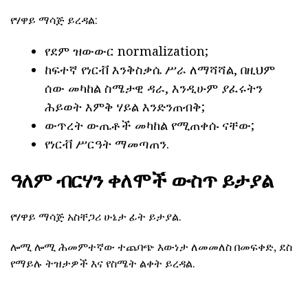
የሃዋይ ማሳጅ ይረዳል:
የደም ዝውውር normalization;
ከፍተኛ የነርቭ እንቅስቃሴ ሥራ ለማሻሻል, በዚህም
ሰው መካከል ስሜታዊ ዳራ, እንዲሁም ያፈሩትን
ሕይወት እምቅ ሃይል እንድንጠብቅ;
ውጥረት ውጤቶች መካከል የሚጠቀሱ ናቸው;
የነርቭ ሥርዓት ማመጣጠን.
ዓለም ብርሃን ቀለሞች ውስጥ ይታያል
የሃዋይ ማሳጅ አስቸጋሪ ሁኔታ ፊት ይታያል.
ሎሚ ሎሚ ሕመምተኛው ተጨባጭ እውነታ ለመመለስ በመፍቀድ, ደስ
የማይሉ ትዝታዎች እና የስሜት ልቀት ይረዳል.