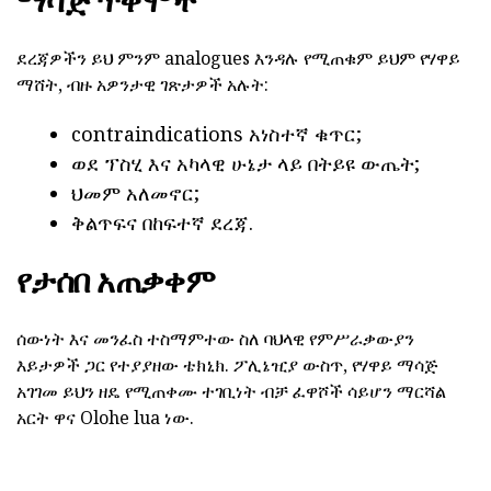
ማሳጅ ጥቅሞች
ደረጃዎችን ይህ ምንም analogues እንዳሉ የሚጠቁም ይህም የሃዋይ
ማሸት, ብዙ አዎንታዊ ገጽታዎች አሉት:
contraindications አነስተኛ ቁጥር;
ወደ ፕስሂ እና አካላዊ ሁኔታ ላይ በትይዩ ውጤት;
ህመም አለመኖር;
ቅልጥፍና በከፍተኛ ደረጃ.
የታሰበ አጠቃቀም
ሰውነት እና መንፈስ ተስማምተው ስለ ባህላዊ የምሥራቃውያን
እይታዎች ጋር የተያያዘው ቴክኒክ. ፖሊኔዢያ ውስጥ, የሃዋይ ማሳጅ
አገገመ ይህን ዘዴ የሚጠቀሙ ተገቢነት ብቻ ፈዋሾች ሳይሆን ማርሻል
አርት ዋና Olohe lua ነው.