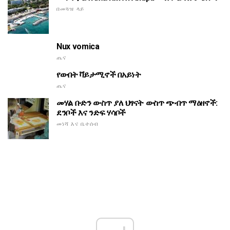
በመጓዝ ላይ
Nux vomica
ጤና
የውበት ቫይታሚኖች በአይነት
ጤና
መሃል ቡድን ውስጥ ያለ ህፃናት ውስጥ ጭብጥ ማዕዘኖች:
ደንቦች እና ንድፍ ሃሳቦች
መነሻ እና ቤተሰብ