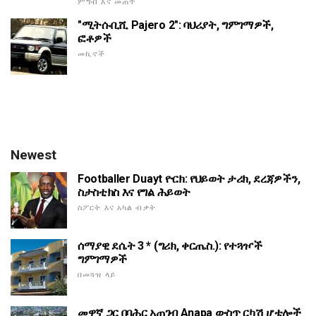
ምግብ እና መጠጥ
"ሚትሱቢሺ Pajero 2": ባህሪያት, ግምገማዎች,
ፎቶዎች
መኪኖች
Newest
Footballer Duayt ዮርክ: የህይወት ታሪክ, ደረጃዎችን,
ስታስቲክስ እና የግል ሕይወት
ስፖርት እና አካል ብቃት
ሰማያዊ ደሴት 3 * (ግሪክ, ቀርጤስ.): የተጓዦች
ግምገማዎች
በመጓዝ ላይ
መዋኛ ጋር በባሕር አጠገብ Anapa ውስጥ ርካሽ ሆቴሎች