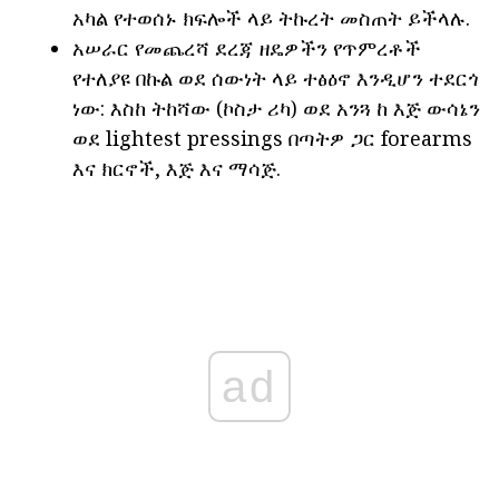
አካል የተወሰኑ ክፍሎች ላይ ትኩረት መስጠት ይችላሉ.
አሠራር የመጨረሻ ደረጃ ዘዴዎችን የጥምረቶች
የተለያዩ በኩል ወደ ሰውነት ላይ ተፅዕኖ እንዲሆን ተደርጎ
ነው: እስከ ትከሻው (ኮስታ ሪካ) ወደ አንጓ ከ እጅ ውሳኔን
ወደ lightest pressings በጣትዎ ጋር forearms
እና ክርኖች, እጅ እና ማሳጅ.
ad