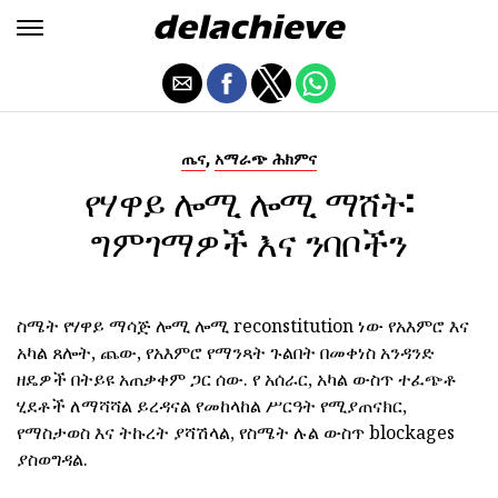
,
ጤና
አማራጭ ሕክምና
የሃዋይ ሎሚ ሎሚ ማሸት:
ግምገማዎች እና ንባቦችን
ስሜት የሃዋይ ማሳጅ ሎሚ ሎሚ reconstitution ነው የአእምሮ እና
አካል ጸሎት, ጨው, የአእምሮ የማንጻት ጉልበት በመቀነስ አንዳንድ
ዘዴዎች በትይዩ አጠቃቀም ጋር ሰው. የ አሰራር, አካል ውስጥ ተፈጭቶ
ሂደቶች ለማሻሻል ይረዳናል የመከላከል ሥርዓት የሚያጠናክር,
የማስታወስ እና ትኩረት ያሻሽላል, የስሜት ሉል ውስጥ blockages
ያስወግዳል.