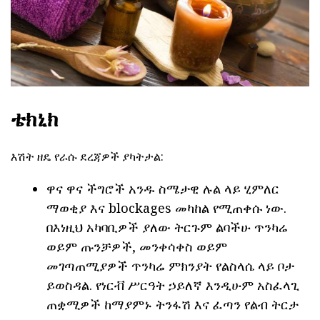
ቴክኒክ
እሽት ዘዴ የራሱ ደረጃዎች ያካትታል:
ዋና ዋና ችግሮች አንዱ ስሜታዊ ሉል ላይ ሂምለር
ማወቂያ እና blockages መካከል የሚጠቀሱ ነው.
በእነዚህ አካባቢዎች ያለው ትርጉም ልባችሁ ጥንካሬ
ወይም ጡንቻዎች, መንቀሳቀስ ወይም
መገጣጠሚያዎች ጥንካሬ ምክንያት የልስላሴ ላይ ቦታ
ይወስዳል. የነርቭ ሥርዓት ኃይለኛ እንዲሁም አስፈላጊ
ጠቋሚዎች ከማያምኑ ትንፋሽ እና ፈጣን የልብ ትርታ