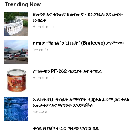
Trending Now
ዘመናዊ እና ቄንጠኛ ከውስጠኛ - ይነጋገራሉ እና ውበት
ድብልቅ
Homeliness
የ የገበያ ማዕከል "ፓርክ ቤት" (Brateevo) ይገምግሙ
በመጓዝ ላይ
ሥዕሎቹን PF-266: ባህርያት እና ትግበራ
Homeliness
ኤሌክትሮኒክ ግብይት ለማግኘት ዲጂታል ፊርማ ጋር ቀላል
አጠቃቀም እና ማግኘት እንደሚችሉ
በይነመረብ
ቀላል አዘገጃጀት ጋር ጣፋጭ የአፕል ኬክ.