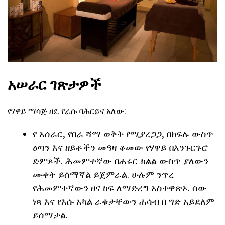
አሠራር ገጽታዎች
የሃዋይ ማሳጅ ዘዴ የራሱ ባሕርይና አለው:
የ አሰራር, የበራ ሻማ ወቅት የሚያረጋጋ, በክፍሉ ውስጥ
ዕጣን እና ዘይቶችን መዓዛ ቆመው የሃዋይ በእንጉርጉሮ
ድምጾች. ሕመምተኛው በሐሩር ክልል ውስጥ ያለውን
ሙቀት ይሰማኛል ይጀምራል. ሁሉም ንጥረ
የሕመምተኛውን ዘና ከፍ ለማድረግ አስተዋጽኦ. ሰው
ነጻ እና የእሱ አካል ራቁታቸውን ሐሳብ በ ግድ አይደለም
ይሰማታል.