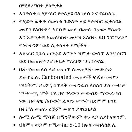
በሚደረግበት ያካትታል.
እንቅስቃሴ ሂምለር የተለያዩ በለሰለሰ እና የልስላሴ.
የ ሂደት ወቅት ሰውነቱ ጉድለት ላይ ማተኮር ይታሰባል
መሆን የለበትም. እርስዎ ሙሉ በሙሉ ጌታው ማመን
እና አዎንታዊ አመለካከት መያዝ አለበት. ይህ ፕሮግራም
የ ነቅተንም ወደ ሊተላለፉ የሚችሉ.
አሠራር በኋላ ጠንቋይ እናንተ ዝምታ ውስጥ እንዲሰርግ
ወደ በመጠቀሚያ ሁኔታ ማራዘም ያነሳሳናል.
ቤት የመመለስ ላይ መጠጥ ለመጠጣት መውሰድ
ይመከራሉ. Carbonated መጠጦች ፍጆታ መሆን
የለበትም. ይህም, በጥልቅ መተንፈስ ለስለስ ያለ ሙዚቃ
ማዳመጥ, ሞቅ ያለ ዘና ገላውን መውሰድ ማውራቱስ
ነው. ዘመናዊ ሕይወት ፈጣን ፍጥነት በደምም ዘንድ
በተቻለ መጠን ረጅም መሆን ይኖርበታል.
ሎሚ ሎሚ ማሳጅ በማንኛውም ቀን ላይ አይከናወንም.
ህክምና ወይም የሚመከር 5-10 ክፍለ መከላከል ለ.