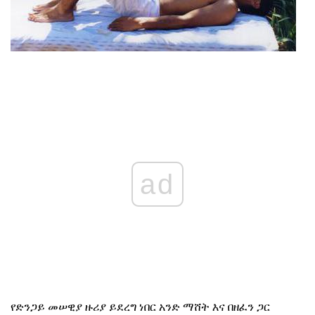
ad
የድንጋይ መሠዊያ ዙሪያ ይደረግ ነበር አንድ ማሸት እና በዘፈን ጋር