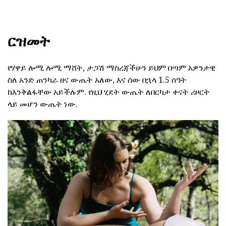
ርዝመት
የሃዋይ ሎሚ ሎሚ ማሸት, ታጋሽ ማስረጃችሁን ይህም በጣም አዎንታዊ
ስለ አንድ ጠንካራ ዘና ውጤት አለው, እና ሰው በኋላ 1.5 ሰዓት
ከእንቅልፋቸው አይችሉም. የዚህ ሂደት ውጤት ለበርካታ ቀናት ሪዞርት
ላይ መሆን ውጤት ነው.