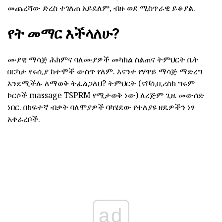
መጨረሻው ድረስ ተገለጠ አይደለም, ብዙ ወደ ሚስጥራዊ ይቆያል.
የት መማር እችላለሁ?
ሙያዊ ማሳጅ ሕክምና ባለሙያዎች መካከል ስልጠና ትምህርት ቤት
በርካታ የሩሲያ ከተሞች ውስጥ የለም. እናንተ የሃዋይ ማሳጅ ማድረግ
እንደሚችሉ ለማወቅ ትፈልጋለህ? ትምህርት (ኖቮሲቢሪስክ ግሩም
ኮርሶች massage TSPRM የሚታወቅ ነው) ለረጅም ጊዜ መውሰድ
ነበር. በከፍተኛ ብቃት ባለሞያዎች ባካሄደው የተለያዩ ዘዴዎችን ነፃ
አቀራረቦች.
ad