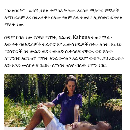
"ከአልበርት" - ወሳኝ ኃይል ተምሳሌት ነው. እርስዎ ሚስጥር ምኞቶች
ለማስፈጸም እና በዙሪያችን ባለው ዓለም ላይ ተጽዕኖ ሊያሳድር ይችላል
ማለት ነው.
በጣም ከባድ ነው የሃዋይ ማሸት, ስልጠና, Kahuna ተጠቅሟል -
እውቀት ባለአደራዎች ተፈጥሮ እና ፈውስ ዘዴዎች በተመለከተ. እነዚህ
ሚስጥሮች ከትውልድ ወደ ትውልድ ሲተላለፍ ናቸው. ወደ ጸሎት
ለማንበብ እርግጠኛ ማሸት እንፈውሳለን አፈጻጸም ውስጥ. ይህ አርቲስቱ
እጅ አንድ መለኮታዊ በረከት ለማስተላለፍ ብለው ያምኑ ነበር.