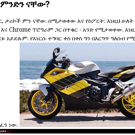
 ምንድን ናቸው?
 ታሪኮች ምን ናቸው. በሚታወቀው እና የስፖርት: እነዚህ ሁለት 
 እና Chrome ፕሮግራም ጋር በጥቁር - አንድ የሚታወቀው. እነዚ
 አይደሉም. የእነርሱ ተግባር ቀስ በቀስ ግን በእርግጥ ግለሰብ 
ፈን ነው.