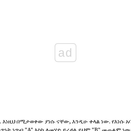
ad
ት. እነዚህ በሚታወቀው ያነሱ ናቸው, እንዲሁ ቀላል ነው. የእነሱ አ
ፍጥነት ነጥብ "A" እስከ ለመሄድ ይረዳል ይህም "B" መጠቆም ነው