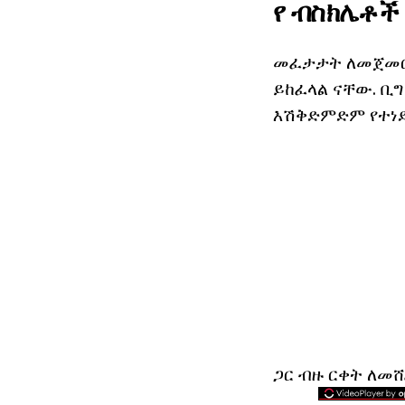
የ ብስክሌቶች
መፈታታት ለመጀመር,
ይከፈላል ናቸው. ቢግ
እሽቅድምድም የተነደፉ
ጋር ብዙ ርቀት ለመሸ