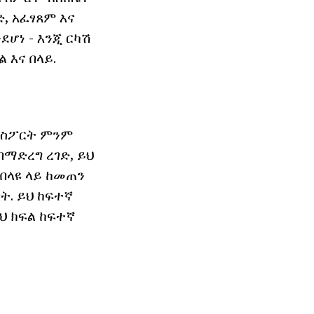
, አፈፃጸም እና
ሆነ - እንጂ ርካሽ
 እና በላይ.
ት ስፖርት ምንም
በማድረግ ረገድ, ይህ
በላዩ ላይ ከመጠን
ት. ይህ ከፍተኛ
ህ ክፍል ከፍተኛ