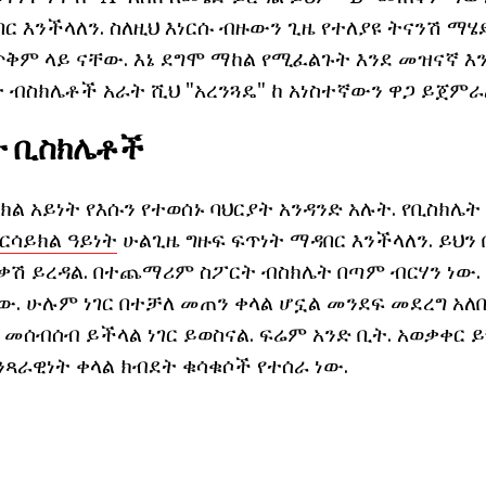
ር እንችላለን. ስለዚህ እነርሱ ብዙውን ጊዜ የተለያዩ ትናንሽ ማሄድ
ቅም ላይ ናቸው. እኔ ደግሞ ማከል የሚፈልጉት እንደ መዝናኛ እንደ
 ብስክሌቶች አራት ሺህ "አረንጓዴ" ከ አነስተኛውን ዋጋ ይጀምራል
ት ቢስክሌቶች
ል አይነት የእሱን የተወሰኑ ባህርያት አንዳንድ አሉት. የቢስክሌ
ርሳይክል ዓይነት
ሁልጊዜ ግዙፍ ፍጥነት ማዳበር እንችላለን. ይህን 
ቃሽ ይረዳል. በተጨማሪም ስፖርት ብስክሌት በጣም ብርሃን ነው. 
ው. ሁሉም ነገር በተቻለ መጠን ቀላል ሆኗል መንደፍ መደረግ አለበ
መሰብሰብ ይችላል ነገር ይወስናል. ፍሬም አንድ ቢት. አወቃቀር ይ
አንጻራዊነት ቀላል ክብደት ቁሳቁሶች የተሰራ ነው.