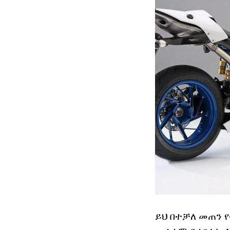
ይህ በተቻለ መጠን የ