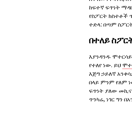
ከፍተኛ ፍጥነት ማዳበ
የስፖርት ክስተቶች ጥ
ተድላ: በጣም ስፖርት
በተለይ ስፖር
እያንዳንዱ ሞተርሳይክ
የተለየ ነው. ይህ
ሞተ
እጅግ ኃይለኛ አንቀሳ
በላይ ምንም የለም ነ
ፍጥነት ያለው መኪና 
ጥንካሬ, ነገር ግን በ