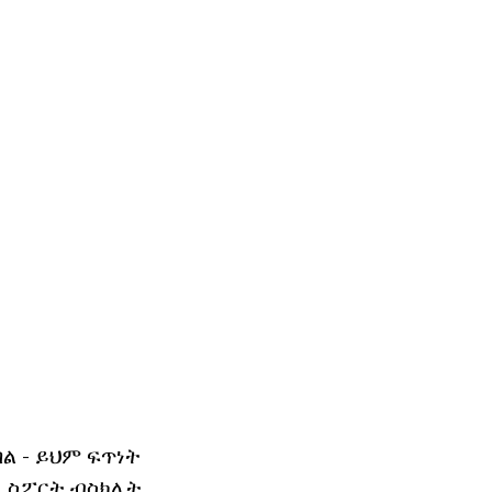
ባል - ይህም ፍጥነት
. ስፖርት ብስክሌት