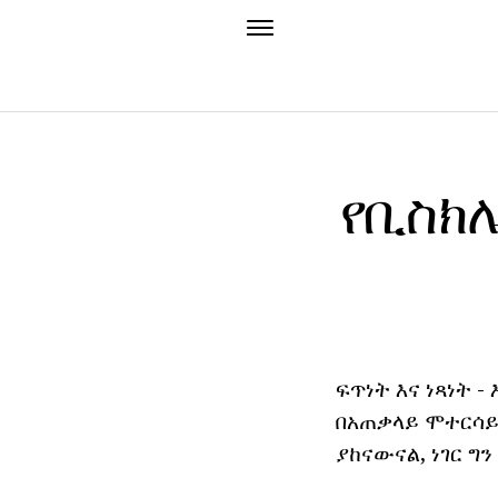
የቢስክሌ
ፍጥነት እና ነጻነት 
በአጠቃላይ ሞተርሳይክ
ያከናውናል, ነገር ግ