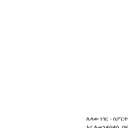
ሌላው ነገር - ስፖር
እና ለመንቀሳቀስ, በ