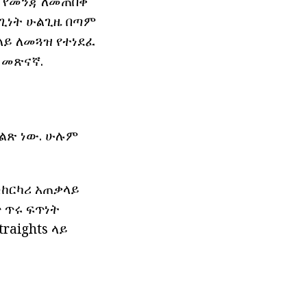
ከ የመንጃ ለመጠበቅ
ላጊነት ሁልጊዜ በጣም
ላይ ለመጓዝ የተነደፈ
 መጽናኛ.
ልጽ ነው. ሁሉም
ተሽከርካሪ አጠቃላይ
 ጥሩ ፍጥነት
raights ላይ