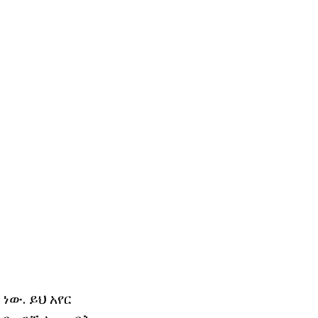
ነው. ይህ አየር