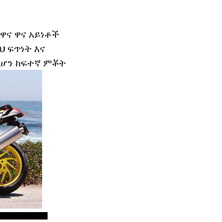
ዋና ዋና አይነቶች
ህ ፍጥነት እና
የሚሆን ከፍተኛ ምቾት