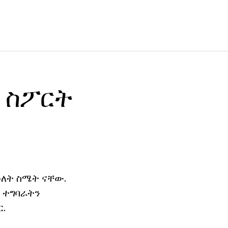
ና ስፖርት
ሁለት ስሜት ናቸው.
ኑ ተግባራትን
ር.