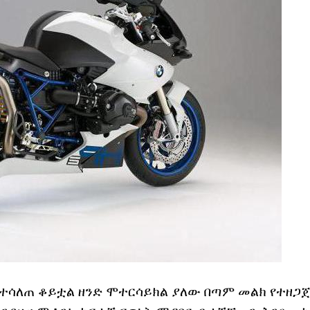
ተሳለጠ ቆይቷል ዘንድ ሞተርሳይክል ያለው በጣም መልክ የተዘጋጀ 