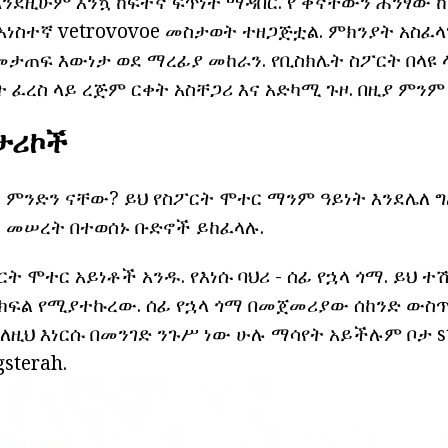
እንደዚሁም እንኳ ከፍተኛ ፍጥነት ማዳበር. የ ቀኛቸውን ሕንፃው 
አነስተኛ vetrovovoe መስታወት ተዘጋጅቷል. ምክንያት አስፈ
መታጠፍ እውነታ ወደ ማረፊያ መከራን. የቢስክሌት ስፖርት በላዩ 
ት ፈረስ ላይ ረጅም ርቀት አስቸጋሪ እና አድካሚ ጉዞ. በዚያ ምንም
 ታሪኮች
 ምንድን ናቸው? ይህ የስፖርት ሞተር ማንም ዓይነት እንደሌለ ግ
 መሠረት በተወሰኑ ቡድኖች ይከፈላሉ.
ፖርት ሞተር አይነቶች አንዱ. የእነሱ ባህሪ - ሰፊ የኋላ ጎማ. ይህ 
 ክፍል የሚያተኩረው. ሰፊ የኋላ ጎማ በመጀመሪያው ሰከንድ ውስጥ
ስለዚህ እነርሱ በመንገድ ንጉሥ ነው ሁሉ ማሳየት አይችሉም ቦታ st
sterah.