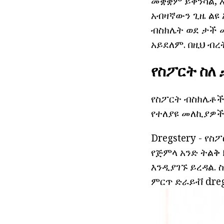
መቋቋም ይቀንሳል, 
አብዛኛውን ጊዜ ልዩ 
ብስክሌት ወደ ታች 
አይደለም. በዚህ ብረ
የስፖርት ስለ
የስፖርት ብስክሌቶች
የተለያዩ መለኪያዎች
Dregstery - የስ
የጅምላ አንድ ትልቅ
እንዲያገኙ ይረዳል. 
ምርጥ ድራይቭ dreg