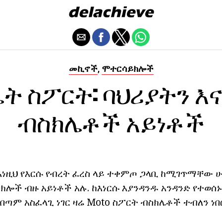
መኪኖች
ሞተርሳይክሎች
,
ት ስፖርት: ባህሪያትን እ
ብስክሌቶች አይነቶች
- እነዚህ የእርሱ የብረት ፈረስ ላይ ተቀምጦ ጋላቢ ከሚገጥማቸው 
ሎች ብዙ አይነቶች አሉ. ከእነርሱ እያንዳንዱ አንዳንድ የተወሰ
ን በጣም አስፈላጊ ነገር ዛሬ Moto ስፖርት ብስክሌቶች ተብለን ነበ