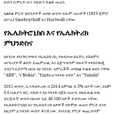
ቡድን በ ምርት ቡና ያለውን ትልቅ መጠን.
አልኮል ምርት ኩባንያዎች መስክ ውስጥ ፍጹም መሪዎች (1819 ጀምሮ
በሥራ) Sinebrychoff እና Hartwall ናቸው.
የኤሌክትሮኒክስ እና የኤሌክትሪክ
ምህንድስና
በሀገሪቱ ይህ ቅርንጫፍ የኤሌክትሪክ, የቴሌኮሙኒኬሽን, የሕክምና
መሣሪያዎች ልቀት ይጨምራል, እና እጅግ በጣም ከፍተኛ የቴክኖሎጂ
ተደርጎ ኢኮኖሚ ዘርፍ የፊንላንድ. አምራቾች መካከል ትልቁ ወሰን ናቸው
"ABB", "የ Nokia", "Ensto ፊንላንድ ኦዋይ" እና "Vaisala".
2015 ውስጥ, ኢንዱስትሪው በ 2014 አምሳሉ ከ 3% በታች ነው; ይህም
6.6 ቢሊዮን ዩሮ, ያለውን የፊንላንድ በጀት አመጣ. የዚህ ሉል ሁሉ
ድርጅቶች ውስጥ በአንድ ጊዜ 40 500 ሰዎች ተቀጥረው ናቸው.
የኤሌክትሮኒክስ እና የኤሌክትሪክ ዕቃዎች የድምጽ መጠን ምርት እንደ
ከዚያም ፊንላንድ ውስጥ ቅናሽ ነው. ይህ አገር ምርት ወጪ በጣም