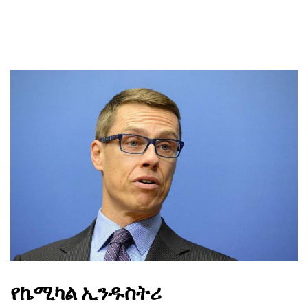
የኬሚካል ኢንዱስትሪ