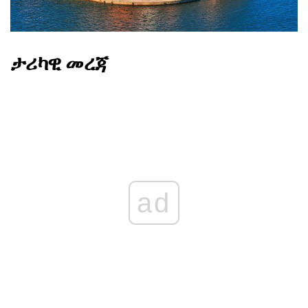
ታሪካዊ መረጃ
ad