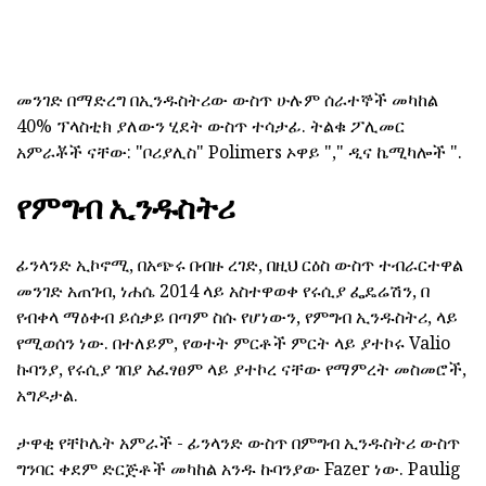
መንገድ በማድረግ በኢንዱስትሪው ውስጥ ሁሉም ሰራተኞች መካከል
40% ፕላስቲክ ያለውን ሂደት ውስጥ ተሳታፊ. ትልቁ ፖሊመር
አምራቾች ናቸው: "ቦሪያሊስ" Polimers ኦዋይ "," ዲና ኬሚካሎች ".
የምግብ ኢንዱስትሪ
ፊንላንድ ኢኮኖሚ, በአጭሩ በብዙ ረገድ, በዚህ ርዕስ ውስጥ ተብራርተዋል
መንገድ አጠገብ, ነሐሴ 2014 ላይ አስተዋወቀ የሩሲያ ፌዴሬሽን, በ
የብቀላ ማዕቀብ ይሰቃይ በጣም ስሱ የሆነውን, የምግብ ኢንዱስትሪ, ላይ
የሚወሰን ነው. በተለይም, የወተት ምርቶች ምርት ላይ ያተኮሩ Valio
ኩባንያ, የሩሲያ ገበያ አፈፃፀም ላይ ያተኮረ ናቸው የማምረት መስመሮች,
አግዶታል.
ታዋቂ የቸኮሌት አምራች - ፊንላንድ ውስጥ በምግብ ኢንዱስትሪ ውስጥ
ግንባር ቀደም ድርጅቶች መካከል አንዱ ኩባንያው Fazer ነው. Paulig