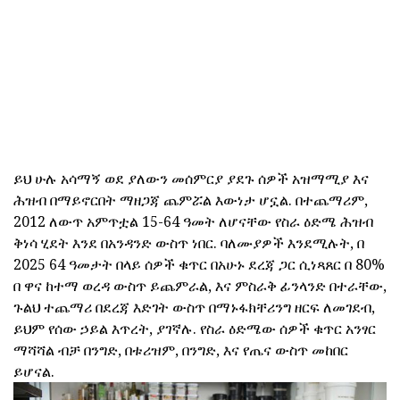
ይህ ሁሉ አሳማኝ ወደ ያለውን መሰምርያ ያደጉ ሰዎች አዝማሚያ እና
ሕዝብ በማይኖርበት ማዘጋጃ ጨምሯል እውነታ ሆኗል. በተጨማሪም,
2012 ለውጥ አምጥቷል 15-64 ዓመት ለሆናቸው የስራ ዕድሜ ሕዝብ
ቅነሳ ሂደት እንደ በአንዳንድ ውስጥ ነበር. ባለሙያዎች እንደሚሉት, በ
2025 64 ዓመታት በላይ ሰዎች ቁጥር በአሁኑ ደረጃ ጋር ሲነጻጸር በ 80%
በ ዋና ከተማ ወረዳ ውስጥ ይጨምራል, እና ምስራቅ ፊንላንድ በተራቸው,
ጉልህ ተጨማሪ በደረጃ እድገት ውስጥ በማኑፋክቸሪንግ ዘርፍ ለመገደብ,
ይህም የሰው ኃይል እጥረት, ያገኛሉ. የስራ ዕድሜው ሰዎች ቁጥር አንፃር
ማሻሻል ብቻ በንግድ, በቱሪዝም, በንግድ, እና የጤና ውስጥ መከበር
ይሆናል.