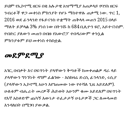
ይህም የኢኮኖሚ ዘርፍ በቂ አሉታዊ አዝማሚያ አጠቃላይ የባንክ ዘርፍ
ንብረቶች ዋጋ መቀነስ ምክንያት የሆኑ ማስተዋሉ ጠቃሚ ነው. ጥር 1,
2016 ወደ ፊንላንድ የፋይናንስ ተቋማት ጠቅላላ መጠን 2015 በላይ
ማለት ይቻላል 3% ያነሰ ነው በትንሹ ከ 684 ቢሊዮን ዩሮ, አይተናነስም.
የብድር ያለውን መጠን በብዙ የአውሮፓ ተበዳሪውም ቀንሷል
ምክንያቱም ይህ መቀነስ ተከስቷል.
መደምደሚያ
አገር, በብቃት እና በፍጥነት ያላቸውን ቅጣቶች ከመቀጠልዎ ዳራ ላይ
ያላቸውን ግንኙነት ዳግም ፈልገው - እስከዛሬ ድረስ, ፊንላንድ, ሩሲያ
(ያላቸውን ኢኮኖሚ አሁን እየገጠመው ነው የተሻለ ጊዜ አይደለም).
ሁለቱም ብሔራት መሪዎች ሕይወት አሁንም ቁሙ አይደለም በፍጥነት
የእኛ አስቀድሞ ጨካኝ እውነታ ተፈታታኝ ሁኔታዎች ጋር ለመላመድ
እንዳለበት በሚገባ ያውቃል.