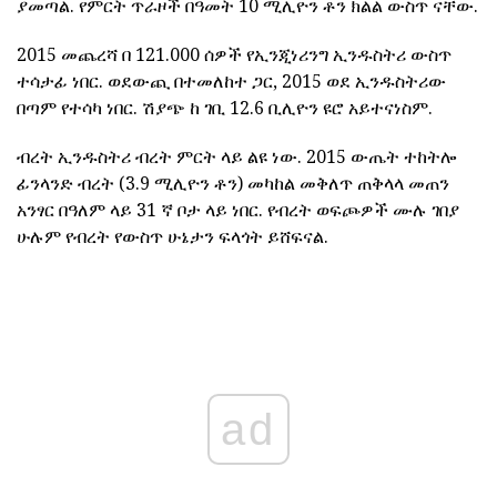
ያመጣል. የምርት ጥራዞች በዓመት 10 ሚሊዮን ቶን ክልል ውስጥ ናቸው.
2015 መጨረሻ በ 121.000 ሰዎች የኢንጂነሪንግ ኢንዱስትሪ ውስጥ
ተሳታፊ ነበር. ወደውጪ በተመለከተ ጋር, 2015 ወደ ኢንዱስትሪው
በጣም የተሳካ ነበር. ሽያጭ ከ ገቢ 12.6 ቢሊዮን ዩሮ አይተናነስም.
ብረት ኢንዱስትሪ ብረት ምርት ላይ ልዩ ነው. 2015 ውጤት ተከትሎ
ፊንላንድ ብረት (3.9 ሚሊዮን ቶን) መካከል መቅለጥ ጠቅላላ መጠን
አንፃር በዓለም ላይ 31 ኛ ቦታ ላይ ነበር. የብረት ወፍጮዎች ሙሉ ገበያ
ሁሉም የብረት የውስጥ ሁኔታን ፍላጎት ይሸፍናል.
ad