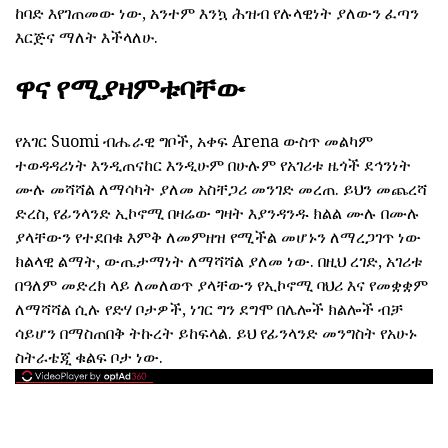
ከባድ እየገጠመው ነው, አንተም እንኳ ሕዝብ የሉላዊነት ያለውን ፈጣን
እርጅና ማለት እችላለሁ.
ዋና የሚያዛምቱባቸው
የአገር Suomi ብሔራዊ ግቦች, አቀፍ Arena ውስጥ መልካም
ተወዳዳሪነት እንዲጠናከር እንዲሁም በሁሉም የአገሪቱ ዜጎች ደኅንነት
ሙሉ መሻሻል ለማሳካት ያለመ አስቸጋሪ መንገድ መረጠ. ይህን መጨረሻ
ድረስ, የፊንላንድ ኢኮኖሚ በዛሬው ግዛት እያንዳንዱ ክልል ሙሉ በሙሉ
ያላቸውን የተደበቁ እምቅ ለመምዘዝ የሚችል መሆኑን ለማረጋገጥ ነው
ክልላዊ ልማት, ውጤታማነት ለማሻሻል ያለመ ነው. በዚህ ረገድ, አገሪቱ
በዓለም መድረክ ላይ ለመለወጥ ያላቸውን የኢኮኖሚ ባህሪ እና የመቋቋም
ለማሻሻል ሲሉ የድሃ ቦታዎች, ነገር ግን ደግሞ በሌሎች ክልሎች ብቻ
ሳይሆን በማስጠበቅ ትኩረት ይከፍላል. ይህ የፊንላንድ መንግስት የአሁኑ
ስትራቴጂ ቁልፍ ቦታ ነው.