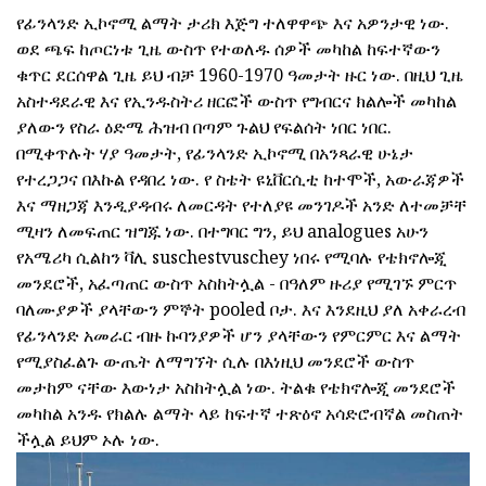
የፊንላንድ ኢኮኖሚ ልማት ታሪክ እጅግ ተለዋዋጭ እና አዎንታዊ ነው.
ወደ ጫፍ ከጦርነቱ ጊዜ ውስጥ የተወለዱ ሰዎች መካከል ከፍተኛውን
ቁጥር ደርሰዋል ጊዜ ይህ ብቻ 1960-1970 ዓመታት ዙር ነው. በዚህ ጊዜ
አስተዳደራዊ እና የኢንዱስትሪ ዘርፎች ውስጥ የግብርና ክልሎች መካከል
ያለውን የስራ ዕድሜ ሕዝብ በጣም ጉልህ የፍልሰት ነበር ነበር.
በሚቀጥሉት ሃያ ዓመታት, የፊንላንድ ኢኮኖሚ በአንጻራዊ ሁኔታ
የተረጋጋና በእኩል የዳበረ ነው. የ ስቴት ዩኒቨርሲቲ ከተሞች, አውራጃዎች
እና ማዘጋጃ እንዲያዳብሩ ለመርዳት የተለያዩ መንገዶች አንድ ለተመቻቸ
ሚዛን ለመፍጠር ዝግጁ ነው. በተግባር ግን, ይህ analogues አሁን
የአሜሪካ ሲልከን ቫሊ suschestvuschey ነበሩ የሚባሉ የቴክኖሎጂ
መንደሮች, አፈጣጠር ውስጥ አስከትሏል - በዓለም ዙሪያ የሚገኙ ምርጥ
ባለሙያዎች ያላቸውን ምኞት pooled ቦታ. እና እንደዚህ ያለ አቀራረብ
የፊንላንድ አመራር ብዙ ኩባንያዎች ሆን ያላቸውን የምርምር እና ልማት
የሚያስፈልጉ ውጤት ለማግኘት ሲሉ በእነዚህ መንደሮች ውስጥ
መታከም ናቸው እውነታ አስከትሏል ነው. ትልቁ የቴክኖሎጂ መንደሮች
መካከል አንዱ የክልሉ ልማት ላይ ከፍተኛ ተጽዕኖ አሳድሮብኛል መስጠት
ችሏል ይህም ኦሉ ነው.