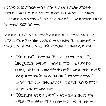
ፊንላንድ የሀገር ምስረታ ውስጥ ሦስተኛ ደረጃ. ኬሚካል ምርቶች
ምክንያት የውጭ ገበያ ውስጥ, ግን ደግሞ በቤት ውስጥ ብቻ ሳይሆን
በጣም ጠንካራ ፍላጐት, ፊት ድረስ ብዙ ዓመታት በሀገሪቱ ውስጥ በግምት
በተመሳሳይ ደረጃ ላይ ነው.
የአውሮፓ ህብረት እና በምሥራቅ አውሮፓ ውስጥ የሚሸጠውን ሁሉ
ኬሚካል ምርቶች መካከል 60%. ፊንላንድ ኢኮኖሚ ዛሬ በአብዛኛው
እንዲህ ያሉ የልማት ያሉ ቲታኖች የኬሚካል ኢንዱስትሪ, የበደለህ:
"Kemira" - ኬሚካሎች, ማዳበሪያን, ቀለሞች,
lacquers, ዕጣንና ፕላስተር ምርት ላይ ያተኮሩ
ቡድን,. ይህ ግዙፍ ወረቀት ቅያዎችና መገርጣት ከፍተኛ-
ደረጃ ኬሚካሎች ሙሉ ስብስቦች የዓለም አምራች
ውስጥ ብቻ ነው. በተጨማሪም ፎርሚክ አሲድ ምርት
ውስጥ የዓለም መሪ ነው.
"Kemira እንዴት ይደግ" - እንቅስቃሴ ቡድን ዋና
የሚያዛምቱባቸው ማዳበሪያዎች እና የእንስሳት መኖ