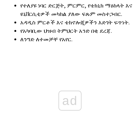
የተለያዩ ነባር ድርጅት, ምርምር, የቴክኒክ ማዕከላት እና
ዩኒቨርሲቲዎች መካከል ያለው ፍጹም መስተጋብር.
አዳዲስ ምርቶች እና ቴክኖሎጂዎችን እድገት ፍጥነት.
የአካባቢው ህዝብ ትምህርት አንድ በቂ ደረጃ.
ለንግድ ለተመቻቸ የአየር.
ad