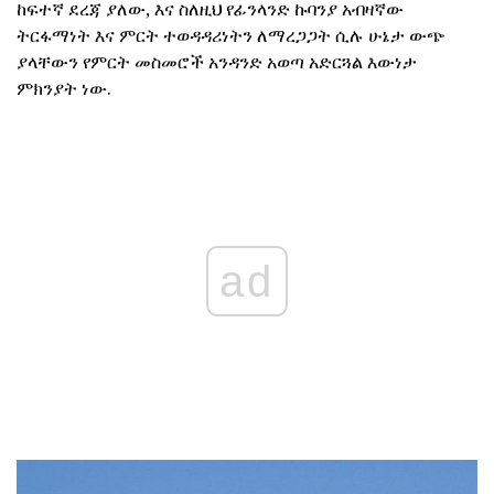
ከፍተኛ ደረጃ ያለው, እና ስለዚህ የፊንላንድ ኩባንያ አብዛኛው
ትርፋማነት እና ምርት ተወዳዳሪነትን ለማረጋጋት ሲሉ ሁኔታ ውጭ
ያላቸውን የምርት መስመሮች አንዳንድ አወጣ አድርጓል እውነታ
ምክንያት ነው.
ad