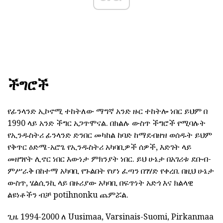
ችግሮች
የፊንላንድ ኢኮኖሚ ተከትለው ማግኛ አንድ ዙር ተከትሎ ነበር ይህም በ
1990 ላይ አንድ ችግር አጋጥሞናል. በክልሉ ውስጥ ችግሮች የሚባሉት
የኢንዱስትሪ ፊንላንድ ድንበር መካከል ከባድ ከማደብዘዝ ወሰዱት ይህም
የቅጥር ዕድሜ-አሮጌ የኢንዱስትሪ አካባቢዎች ሰዎች, እድገት ላይ
መዘግየት ሊኖር ነበር እውነታ ምክንያት ነበር. ይህ ሁኔታ በአገሪቱ ደቡብ-
ምሥራቅ በከተማ አካባቢ የጉልበት የሆነ ፈጣን በገሃድ የቀረበ. በዚህ ሁኔታ
ውስጥ, ሄልሲንኪ ላይ በዙሪያው አካባቢ በፍጥነት አድጎ እና ክልላዊ
ልዩነቶችን ብቻ potihnonku ጨምሯል.
ጊዜ 1994-2000 ለ Uusimaa, Varsinais-Suomi, Pirkanmaa