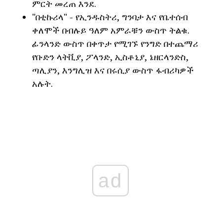
ምርት መረጠ እንደ.
"በቲኩሪላ" - የኢንዱስትሪ, ግንባታ እና የቤተሰብ
ቀለሞች በብሉይ ዓለም አምራቹን ውስጥ ትልቁ.
ፊንላንድ ውስጥ በቀጥታ የሚገኙ የንግድ በተጨማሪ
የቡድን ላትቪያ, ፖላንድ, ኢስቶኒያ, ኔዘርላንድስ,
ጣሊያን, እንግሊዝ እና በሩሲያ ውስጥ ፋብሪካዎች
አሉት.
ad