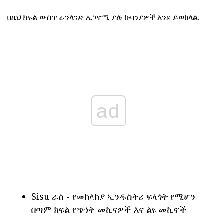
በዚህ ክፍል ውስጥ ፊንላንድ ኢኮኖሚ ያሉ ኩባንያዎች እንደ ይወከላል:
ad
Sisu ራስ - የመከላከያ ኢንዱስትሪ ፍላጎት የሚሆን
በጣም ክፍል የጭነት መኪናዎች እና ልዩ መኪኖች