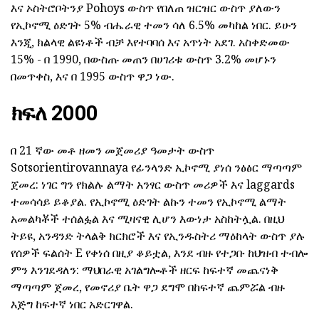
እና ኦስትሮቦትንያ Pohoys ውስጥ የበለጠ ዝርዝር ውስጥ ያለውን
የኢኮኖሚ ዕድገት 5% ብሔራዊ ተመን ሳለ 6.5% መካከል ነበር. ይሁን
እንጂ, ክልላዊ ልዩነቶች ብቻ እየተባባሰ እና አጥነት አደገ. አስቀድመው
15% - በ 1990, በውስጡ መጠን በሀገሪቱ ውስጥ 3.2% መሆኑን
በመጥቀስ, እና በ 1995 ውስጥ ዋጋ ነው.
ክፍለ 2000
በ 21 ኛው መቶ ዘመን መጀመሪያ ዓመታት ውስጥ
Sotsorientirovannaya የፊንላንድ ኢኮኖሚ ያነሰ ንፅፅር ማጣጣም
ጀመረ: ነገር ግን የክልሉ ልማት አንፃር ውስጥ መሪዎች እና laggards
ተመሳሳይ ይቆያል. የኢኮኖሚ ዕድገት ልኩን ተመን የኢኮኖሚ ልማት
አመልካቾች ተሰልፏል እና ሚዛናዊ ሊሆን እውነታ አስከትሏል. በዚህ
ትይዩ, አንዳንድ ትላልቅ ክርክሮች እና የኢንዱስትሪ ማዕከላት ውስጥ ያሉ
የሰዎች ፍልሰት E የቀነሰ በዚያ ቆይቷል, እንደ ብዙ የተጋቡ ከህዝብ ተብሎ
ምን እንገደዳለን: ማህበራዊ አገልግሎቶች ዘርፍ ከፍተኛ መጨናነቅ
ማጣጣም ጀመረ, የመኖሪያ ቤት ዋጋ ደግሞ በከፍተኛ ጨምሯል ብዙ
እጅግ ከፍተኛ ነበር አድርገዋል.