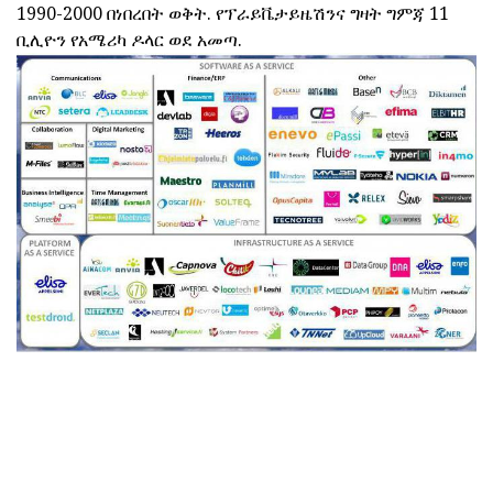
1990-2000 በነበረበት ወቅት. የፕራይቬታይዜሽንና ግዛት ግምጃ 11
ቢሊዮን የአሜሪካ ዶላር ወደ አመጣ.