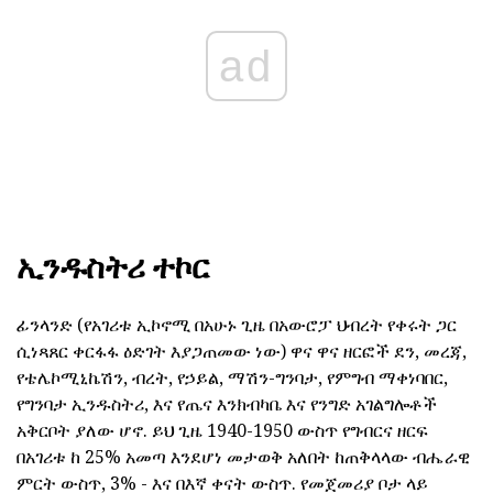
ad
ኢንዱስትሪ ተኮር
ፊንላንድ (የአገሪቱ ኢኮኖሚ በአሁኑ ጊዜ በአውሮፓ ህብረት የቀሩት ጋር
ሲነጻጸር ቀርፋፋ ዕድገት እያጋጠመው ነው) ዋና ዋና ዘርፎች ደን, መረጃ,
የቴሌኮሚኒኬሽን, ብረት, የኃይል, ማሽን-ግንባታ, የምግብ ማቀነባበር,
የግንባታ ኢንዱስትሪ, እና የጤና እንክብካቤ እና የንግድ አገልግሎቶች
አቅርቦት ያለው ሆኖ. ይህ ጊዜ 1940-1950 ውስጥ የግብርና ዘርፍ
በአገሪቱ ከ 25% አመጣ እንደሆነ መታወቅ አለበት ከጠቅላላው ብሔራዊ
ምርት ውስጥ, 3% - እና በእኛ ቀናት ውስጥ. የመጀመሪያ ቦታ ላይ