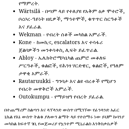
የማምረት.
Wärtsilä - በጣም ላይ የተለያዩ የአቅም ዕቃ ሞተሮች,
ቦረቦረ-ዓይነት ዘዴዎች, ማኅተሞች, ቁጥጥር ስርዓቶች
እና ያፈራል.
Wekman - የብረት ሰቆች መካከል አምራች.
Kone - ከመኪና, escalators እና ተሳፋሪ
ጀልባዎችን መንቀሳቀስ, ሊፍት ይፈጥራል.
Abloy - ኤሌክትሮሜካኒካል ጨምሮ መቆለፍ
ሥርዓቶች, ቁልፎች, የሕንፃ ሃርድዌር, ቁልፎች, የዓለም
ታዋቂ አምራች.
Rautaruukki - ግንባታ እና ልዩ ብረቶች የሚሆን
የብረት መዋቅሮች አምራች.
Outokumpu - የማይዝግ የብረት ያፈራል.
በተጨማሪም ስልጣን እና ላፕላንድ ውስጥ በሚገኘው የፊንላንድ አፈር
ኒኬል የእኔ ውስጥ ትልቁ ያለውን ልማት ላይ የተሰማሩ ነው ይህም ኩባንያ
መካከል ከፍተኛ ገቢ የመጀመሪያ የኳንተም ሚኒራልስ እንቅስቃሴዎች