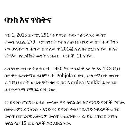
ባንክ እና ዋስትና
ጥር 1, 2015 ጀምሮ, 291 የፋይናንስ ተቋም ፊንላንድ ውስጥ
ተመዝግቧል. 279 - (ምክንያት የተለየ ጠባብ ባንድ ውስጥ ብቻችንን
ነው ያላቸውን ሕግ ውስጥ ለውጥ 2014) ኤሌክትሮኒክ ናቸው ሁለት
የትኛው የኢንቨስትመንት ገንዘብ: - ባንኮች, 11 ናቸው.
ፊንላንድ ውስጥ ትልቁ ባንክ - 450 ቅርንጫፎች አሉት እና 12.3 ሺህ
ሰዎችን ይጠቀማል ይህም OP-Pohjola ቡድን,. ሁለተኛ ቦታ ውስጥ
7.4 ሺህ ሰዎች ሠራተኞች ቁጥር ጋር Nordea Pankki ፊንላንድ
ኃ.የተ.የግ.ማ የሚባል ባንክ ነው.
የፋይናንስ ሥርዓት ሁኔታ መላው ዋና ክፍል ልዩ እና የንግድ ባንኮች ናቸው.
በወቅቱም: ፊንላንድ - አንድ የፋይናንስ ተቋም በአንድ ነዋሪዎች ቁጥር
ውስጥ በሰሜናዊ አውሮፓ ውስጥ ተጨባጭ መሪ. ይህ ቁጥር በ የባንክ
ክፍል ላይ 15 ሺህ ሰዎች ጋር እኩል ነው.