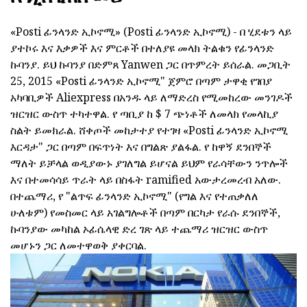
«Posti ፊንላንድ ኢኮኖሚ» (Posti ፊንላንድ ኢኮኖሚ) - በ ሂደቱን ላይ
ያተኮሩ እና እቃዎች እና ምርቶች በተለያዩ መላክ ትልቁን የፊንላንድ
ኩባንያ. ይህ ኩባንያ በድምጸ Yanwen ጋር በጥምረት ይሰራል. መጋቢት
25, 2015 «Posti ፊንላንድ ኢኮኖሚ" ጀምሮ በጣም ታዋቂ የገበያ
አካባቢዎች Aliexpress በአንዱ ላይ ለማድረስ የሚመከረው መንገዶች
ዝርዝር ውስጥ ተካተዋል. የ ጣቢያ ከ $ 7 ጭነቶች ለመላክ የመላኪያ
ስልት ይመክራል. ሸቀጦች መከታተያ የተገዛ «Posti ፊንላንድ ኢኮኖሚ
እርዳታ" ጋር በጣም በፍጥነት እና በግልጽ ያልፋል. የ ከዋኝ ደንበኞች
ማለት ይቻላል ወዲያውኑ ያገለግል ይሆናል ይህም የራሳቸውን ንጥሎች
እና በተመሳሳይ ጥራት ላይ በስፋት ramified አውታረመረብ አለው.
በተጨማሪ, የ "ልጥፍ ፊንላንድ ኢኮኖሚ" (የግል እና የተጠቃለለ
ሁለቱም) የመስመር ላይ አገልግሎቶች በጣም በርካታ የራሱ ደንበኞች,
ኩባንያው መካከል ኦፊሴላዊ ድረ ገጽ ላይ ተጨማሪ ዝርዝር ውስጥ
መሆኑን ጋር ለመተዋወቅ ያቀርባል.