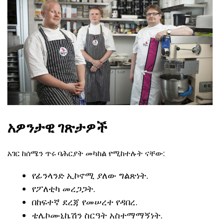
አዎንታዊ ገጽታዎች
አገር ከሰሜን ጥሩ ባሕርያት መካከል የሚከተሉት ናቸው:
የፊንላንድ ኢኮኖሚ ያለው ግልጽነት.
የፖለቲካ መረጋጋት.
በከፍተኛ ደረጃ የመሠረተ የዳበረ.
ቴሌኮሙኒኬሽን ስርዓት አስተማማኝነት.