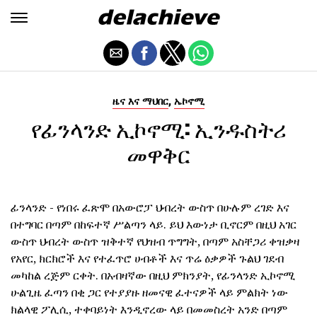
,
ዜና እና ማህበር
ኤኮኖሚ
የፊንላንድ ኢኮኖሚ: ኢንዱስትሪ
መዋቅር
ፊንላንድ - የነበሩ ፈጽሞ በአውሮፓ ህብረት ውስጥ በሁሉም ረገድ እና
በተግባር በጣም በከፍተኛ ሥልጣን ላይ. ይህ እውነታ ቢኖርም በዚህ አገር
ውስጥ ህብረት ውስጥ ዝቅተኛ የህዝብ ጥግግት, በጣም አስቸጋሪ ቀዝቃዛ
የአየር, ክርክሮች እና የተፈጥሮ ሀብቶች እና ጥሬ ዕቃዎች ጉልህ ገደብ
መካከል ረጅም ርቀት. በአብዛኛው በዚህ ምክንያት, የፊንላንድ ኢኮኖሚ
ሁልጊዜ ፈጣን በቂ ጋር የተያያዙ ዘመናዊ ፈተናዎች ላይ ምልክት ነው
ክልላዊ ፖሊሲ, ተቀባይነት እንዲኖረው ላይ በመመስረት አንድ በጣም