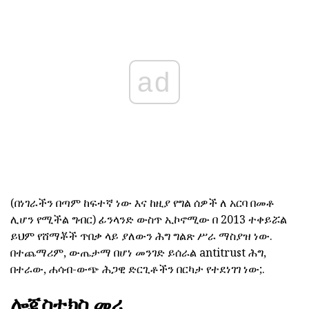
ad
(በነገራችን በጣም ከፍተኛ ነው እና ከዚያ የግል ሰዎች ለ አርባ በመቶ
ሊሆን የሚችል ግብር) ፊንላንድ ውስጥ ኢኮኖሚው በ 2013 ተቀይሯል
ይህም የሸማቾች ጥበቃ ላይ ያለውን ሕግ ግልጽ ሥራ ማስያዝ ነው.
በተጨማሪም, ውጤታማ በሆነ መንገድ ይሰራል antitrust ሕግ,
በተራው, ሐሳብ-ውጭ ሕጋዊ ድርጊቶችን በርካታ የተደነገገ ነው;.
ሎጂስቲክስ መሪ