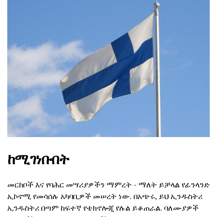
ከሚገነቡበት
መርከቦች እና የባሕር መሣሪያዎችን ማምረት - ማለት ይቻላል የፊንላንድ
ኢኮኖሚ የመሳሰሉ አካባቢዎች መሠረት ነው. በአጭሩ, ይህ ኢንዱስትሪ
ኢንዱስትሪ በጣም ከፍተኛ የቴክኖሎጂ የሉል ይቆጠራል. ባለሙያዎች