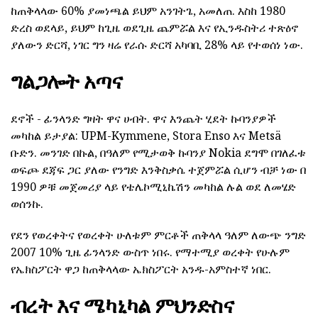
ከጠቅላላው 60% ያመነጫል ይህም አንገትጌ, አመለጠ. እስከ 1980
ድረስ ወደላይ, ይህም ከጊዜ ወደጊዜ ጨምሯል እና የኢንዱስትሪ ተጽዕኖ
ያለውን ድርሻ, ነገር ግን ዛሬ የራሱ ድርሻ አካባቢ 28% ላይ የተወሰነ ነው.
ግልጋሎት አጣና
ደኖች - ፊንላንድ ግዛት ዋና ሀብት. ዋና እንጨት ሂደት ኩባንያዎች
መካከል ይታያል: UPM-Kymmene, Stora Enso እና Metsä
ቡድን. መንገድ በኩል, በዓለም የሚታወቅ ኩባንያ Nokia ደግሞ በገለፈቱ
ወፍጮ ደጃፍ ጋር ያለው የንግድ እንቅስቃሴ ተጀምሯል ሲሆን ብቻ ነው በ
1990 ዎቹ መጀመሪያ ላይ የቴሌኮሚኒኬሽን መካከል ሉል ወደ ለመሄድ
ወሰንኩ.
የደን የወረቀትና የወረቀት ሁለቱም ምርቶች ጠቅላላ ዓለም ለውጭ ንግድ
2007 10% ጊዜ ፊንላንድ ውስጥ ነበሩ. የማተሚያ ወረቀት የሁሉም
የኤክስፖርት ዋጋ ከጠቅላላው ኤክስፖርት አንዱ-አምስተኛ ነበር.
ብረት እና ሜካኒካል ምህንድስና