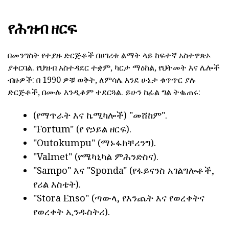
የሕዝብ ዘርፍ
በመንግስት የተያዙ ድርጅቶች በሀገሪቱ ልማት ላይ ከፍተኛ አስተዋጽኦ
ያቀርባል. የህዝብ አስተዳደር ተቋም, ካርታ ማዕከል, የህትመት እና ሌሎች
ብዙዎች: በ 1990 ዎቹ ወቅት, ለምሳሌ እንደ ሁኔታ ቁጥጥር ያሉ
ድርጅቶች, በሙሉ እንዲቆም ተደርጓል. ይሁን ከፊል ግል ትቈጠሩ:
(የማጥራት እና ኬሚካሎች) "መሸከም".
"Fortum" (የ የኃይል ዘርፍ).
"Outokumpu" (ማኑፋክቸሪንግ).
"Valmet" (የሜካኒካል ምሕንድስና).
"Sampo" እና "Sponda" (የፋይናንስ አገልግሎቶች,
የሪል እስቴት).
"Stora Enso" (ጣውላ, የእንጨት እና የወረቀትና
የወረቀት ኢንዱስትሪ).