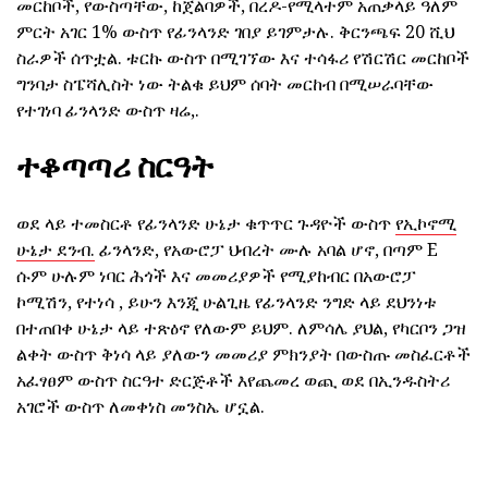
መርከቦች, የውስጣቸው, ከጀልባዎች, በረዶ-የሚላተም አጠቃላይ ዓለም
ምርት አገር 1% ውስጥ የፊንላንድ ገበያ ይገምታሉ. ቅርንጫፍ 20 ሺህ
ስራዎች ሰጥቷል. ቱርኩ ውስጥ በሚገኘው እና ተሳፋሪ የሽርሽር መርከቦች
ግንባታ ስፔሻሊስት ነው ትልቁ ይህም ሰባት መርከብ በሚሠራባቸው
የተገነባ ፊንላንድ ውስጥ ዛሬ,.
ተቆጣጣሪ ስርዓት
ወደ ላይ ተመስርቶ የፊንላንድ ሁኔታ ቁጥጥር ጉዳዮች ውስጥ
የኢኮኖሚ
ሁኔታ ደንብ.
ፊንላንድ, የአውሮፓ ህብረት ሙሉ አባል ሆኖ, በጣም E
ሱም ሁሉም ነባር ሕጎች እና መመሪያዎች የሚያከብር በአውሮፓ
ኮሚሽን, የተነሳ , ይሁን እንጂ ሁልጊዜ የፊንላንድ ንግድ ላይ ደህንነቱ
በተጠበቀ ሁኔታ ላይ ተጽዕኖ የለውም ይህም. ለምሳሌ ያህል, የካርቦን ጋዝ
ልቀት ውስጥ ቅነሳ ላይ ያለውን መመሪያ ምክንያት በውስጡ መስፈርቶች
አፈፃፀም ውስጥ ስርዓተ ድርጅቶች እየጨመረ ወጪ ወደ በኢንዱስትሪ
አገሮች ውስጥ ለመቀነስ መንስኤ ሆኗል.