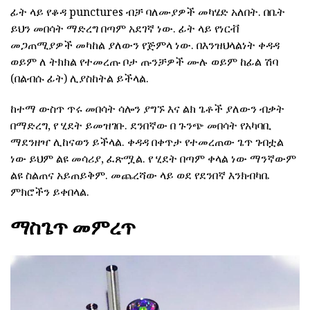
ፊት ላይ የቆዳ punctures ብቻ ባለሙያዎች መካሄድ አለበት. በቤት
ይህን መበሳት ማድረግ በጣም አደገኛ ነው. ፊት ላይ የነርቭ
መጋጠሚያዎች መካከል ያለውን የጅምላ ነው. በእንዝህላልነት ቀዳዳ
ወይም ለ ትክክል የተመረጡ ቦታ ጡንቻዎች ሙሉ ወይም ከፊል ሽባ
(በልብሱ ፊት) ሊያስከትል ይችላል.
ከተማ ውስጥ ጥሩ መበሳት ሳሎን ያግኙ እና ልክ ጌቶች ያለውን ብቃት
በማድረግ, የ ሂደት ይመዝገቡ. ደንበኛው በ ጉንጭ መበሳት የአካባቢ
ማደንዘዣ ሊከናወን ይችላል. ቀዳዳ በቀጥታ የተመረጠው ጌጥ ገብቷል
ነው ይህም ልዩ መሳሪያ, ፈጽሟል. የ ሂደት በጣም ቀላል ነው ማንኛውም
ልዩ ስልጠና አይጠይቅም. መጨረሻው ላይ ወደ የደንበኛ እንክብካቤ
ምክሮችን ይቀበላል.
ማስጌጥ መምረጥ