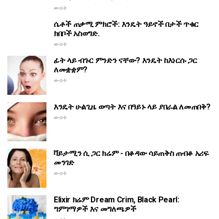
ውበት
ሴቶች ጠቃሚ ምክሮች: እንዴት ዓይኖች በታች ጥቁር
ክበቦች አስወግድ.
ውበት
ፊት ላይ ብጉር ምንድን ናቸው? እንዴት ከእነርሱ ጋር
ለመቋቋም?
ውበት
እንዴት ሁልጊዜ ወጣት እና በዓይኑ ላይ ያበራል ለመጠበቅ?
ውበት
ቫይታሚን ሲ ጋር ክሬም - በቆዳው ሳይጠቅስ ጠብቆ አሪፍ
መንገድ
ውበት
Elixir ክሬም Dream Crim, Black Pearl:
ግምገማዎች እና መግለጫዎች