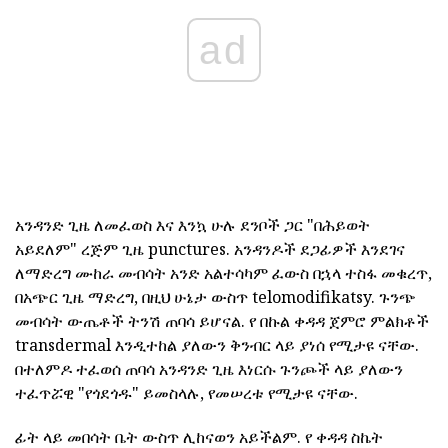
ad
አንዳንድ ጊዜ ለመፈወስ እና እንኳ ሁሉ ደንቦች ጋር "በሕይወት
አይደለም" ረጅም ጊዜ punctures. አንዳንዶች ደጋፊዎች እንደገና
ለማድረግ ሙከራ መብሳት አንድ አልተሳካም ፈውስ በኋላ ተስፋ መቁረጥ,
በአጭር ጊዜ ማድረግ, በዚህ ሁኔታ ውስጥ telomodifikatsy. ጉንጭ
መብሳት ውጤቶች ትንሽ ጠባሳ ይሆናል. የ በኩል ቀዳዳ ጀምሮ ምልክቶች
transdermal እንዲተከል ያለውን ቅንብር ላይ ያነሰ የሚታዩ ናቸው.
በተለምዶ ተፈወሰ ጠባሳ አንዳንድ ጊዜ እነርሱ ጉንጮች ላይ ያለውን
ተፈጥሯዊ "የጎደጎዱ" ይመስላሉ, የመሠረቱ የሚታዩ ናቸው.
ፊት ላይ መበሳት ቤት ውስጥ ሊከናወን አይችልም. የ ቀዳዳ ስኬት