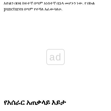
እድልን በበቂ ከፍተኛ በጣም አነስተኛ በኋላ መሆኑን ነው. የ በኩል
punctures በጣም የተሻለ እፈውሳለሁ.
ad
የአሰራር አጠቃላይ እይታ