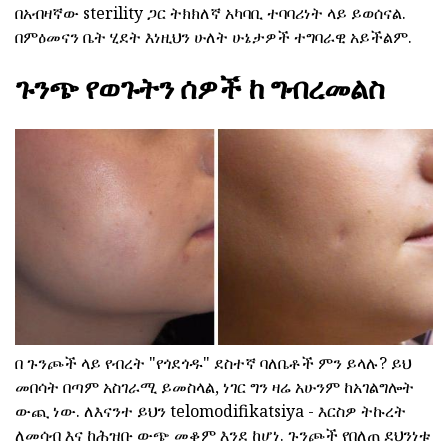
በአብዛኛው sterility ጋር ትክክለኛ አካባቢ ተባባሪነት ላይ ይወሰናል.
በምዕመናን ቤት ሂደት እነዚህን ሁለት ሁኔታዎች ተግባራዊ አይችልም.
ጉንጭ የወጉትን ሰዎች ከ ግብረመልስ
በ ጉንጮች ላይ የብረት "የጎደጎዱ" ደስተኛ ባለቤቶች ምን ይላሉ? ይህ
መበሳት በጣም አስገራሚ ይመስላል, ነገር ግን ዛሬ አሁንም ከአገልግሎት
ውጪ ነው. ለእናንተ ይህን telomodifikatsiya - እርስዎ ትኩረት
ለመሳብ እና ከሕዝቡ ውጭ መቆም እንደ ከሆነ. ጉንጮች የበለጠ ደህንነቱ