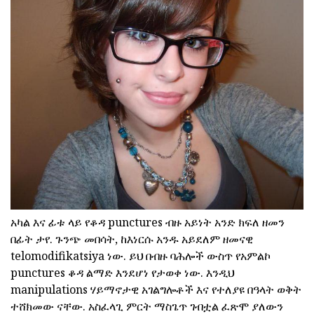
አካል እና ፊቱ ላይ የቆዳ punctures ብዙ አይነት አንድ ክፍለ ዘመን
በፊት ታየ. ጉንጭ መበሳት, ከእነርሱ አንዱ አይደለም ዘመናዊ
telomodifikatsiya ነው. ይህ በብዙ ባሕሎች ውስጥ የአምልኮ
punctures ቆዳ ልማድ እንደሆነ የታወቀ ነው. እንዲህ
manipulations ሃይማኖታዊ አገልግሎቶች እና የተለያዩ በዓላት ወቅት
ተሸክመው ናቸው. አስፈላጊ ምርት ማስጌጥ ገብቷል ፈጽሞ ያለውን