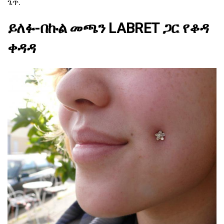
ጌጥ.
ይለፉ-በኩል መጫን LABRET ጋር የቆዳ
ቀዳዳ