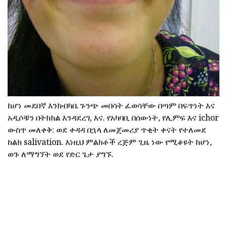
ከሆነ መደበኛ እንክብካቤ ጉንጭ መበሳት ፈወሳቸው በጣም በፍጥነት እና
አዲሶቹን በትክክል እንዳደረገ, እና. የአካባቢ በሰውነት, የሊምፍ እና ichor
ውስጥ መለቀቅ: ወደ ቀዳዳ በኋላ ለመጀመሪያ ጥቂት ቀናት የተለመደ
ከልክ salivation. እነዚህ ምልክቶች ረጅም ጊዜ ነው የሚቆዩት ከሆነ,
ወጉ ለማግኘት ወደ የድር ጌታ ያግኙ.