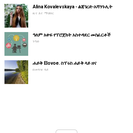
Alina Kovalevskaya - ልጃገረድ-አሻንጉሊት
ዜና እና ማህበር
ዓለም አቀፍ የፕሮጀክት አስተዳደር መስፈርቶች
ንግድ
ሐይቅ Elovoe. ስፕሩስ ሐይቅ ላይ ዘና
በመጓዝ ላይ