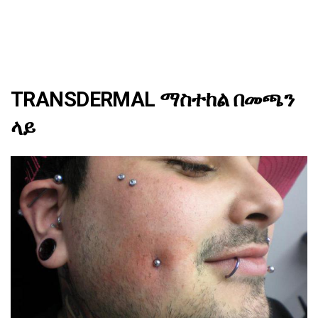
TRANSDERMAL ማስተከል በመጫን
ላይ