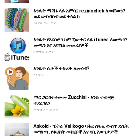
እንዴት ማሽኑ ላይ አምባር rezinochek ለመሸመን?
ወደ ውስብስብ ወደ ቀላል ከ
የትርፍ ጊዜ ሥራ
እንዴት የእርስዎን ኮምፒውተር ላይ iTunes ለመጫን?
መጫን እና አሻሽል መመሪያዎች
ኮምፒውተሮች
እንዴት ሴቶች ትኩረት ለመሳብ?
ግንኙነት
ማር ጋር በተቀመመ Zucchini - አንድ ተወዳጅ
ተደረገልን
ምግብ እና መጠጥ
Askold - ፔትራ Velikogo ባሕረ ሰላጤ ውስጥ ደሴት.
መግለጫ, የቱሪስት መስህቦች እና ሳቢ እውነታዎች