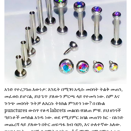
አንድ የተረጋገጠ እውነታ: እንዴት በሚገባ አዲሱ መበሳት ትልቅ መጠን,
መፈወስ ይሆናል, ይህ ጌጥ ያለውን ምርጫ ላይ የተመካ ነው. ስም እና
ጉንጭ መበሳት ጉትቻ ለእርሱ ትክክል ምንድን ነው? በ በኩል
punctures ውስጥ የቆዳ labrets መልበስ የበለጠ ምቹ. ይህ ዘንጎች
ዓይነቶች መካከል አንዱ ነው. ወደ የሚያምር አባል መጠገን ክር - በአንድ
መጨረሻ ላይ ያለውን በትር ጠፍጣፋ ክብ ሳህን, እና ሁለተኛው አለው.