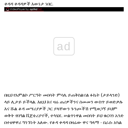
ቀዳዳ ቀዳዳዎች እውነታ ነበር.
ad
በዚህ የአምልኮ ሥርዓት መበሳት ምሳሌ ይጠቅስልናል ፉኬት (ታይላንድ)
ላይ ሊታይ ይችላል. እዚህ እና ዛሬ ጠሪዎችንና ሰመመን ውስጥ ይወድቃሉ
እና ሹል ቆዳ መሣሪያዎች ጋር ያላቸውን ጉንጮችሽ የሚወጋኝ ይህም
ወቅት የበዓል ቬጀቴሪያኖች, ተካሄደ. ሠልጥነዋል መበሳት ይህ ቁርባን አንድ
በተዘዋዋሪ ግንኙነት አለው. የቆዳ ቀዳዳ በዛሬው ዋና ዓላማ - በራሱ አካል