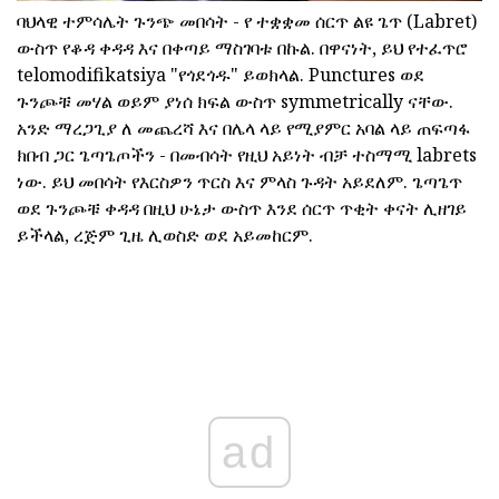
ባህላዊ ተምሳሌት ጉንጭ መበሳት - የ ተቋቋመ ሰርጥ ልዩ ጌጥ (Labret)
ውስጥ የቆዳ ቀዳዳ እና በቀጣይ ማስገባቱ በኩል. በዋናነት, ይህ የተፈጥሮ
telomodifikatsiya "የጎደጎዱ" ይወክላል. Punctures ወደ
ጉንጮቹ መሃል ወይም ያነሰ ክፍል ውስጥ symmetrically ናቸው.
አንድ ማረጋጊያ ለ መጨረሻ እና በሌላ ላይ የሚያምር አባል ላይ ጠፍጣፋ
ክበብ ጋር ጌጣጌጦችን - በመብሳት የዚህ አይነት ብቻ ተስማሚ labrets
ነው. ይህ መበሳት የእርስዎን ጥርስ እና ምላስ ጉዳት አይደለም. ጌጣጌጥ
ወደ ጉንጮቹ ቀዳዳ በዚህ ሁኔታ ውስጥ እንደ ሰርጥ ጥቂት ቀናት ሊዘገይ
ይችላል, ረጅም ጊዜ ሊወስድ ወደ አይመከርም.
ad