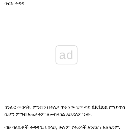
ጥርስ ቀዳዳ
ad
ከንፈር መበሳት.
ምንድን በተለይ ጥሩ ነው ጌጥ ወደ diction የማይጥስ
ሲሆን ምግብ አጠቃቀም ለመከላከል አይደለም ነው.
ብዙ ባለቤቶች ቀዳዳ ጊዜ በላይ, ሁሉም የተረሳች እንደሆነ አልክድም.