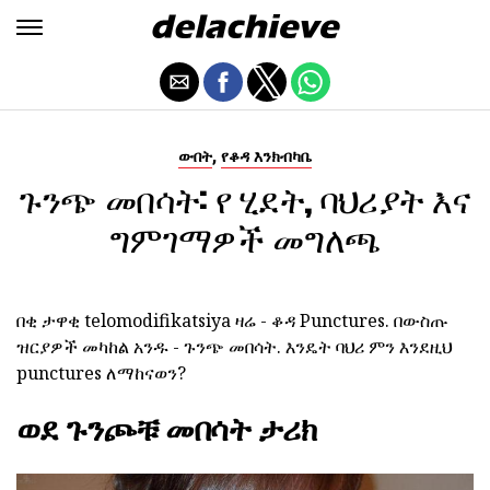
,
ውበት
የቆዳ እንክብካቤ
ጉንጭ መበሳት: የ ሂደት, ባህሪያት እና
ግምገማዎች መግለጫ
በቂ ታዋቂ telomodifikatsiya ዛሬ - ቆዳ Punctures. በውስጡ
ዝርያዎች መካከል አንዱ - ጉንጭ መበሳት. እንዴት ባህሪ ምን እንደዚህ
punctures ለማከናወን?
ወደ ጉንጮቹ መበሳት ታሪክ