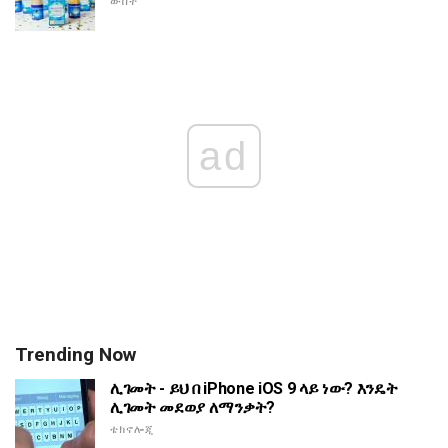
ውበት
ad
Trending Now
ሊገመት - ይህ በ iPhone iOS 9 ላይ ነው? እንዴት
ሊገመት መደወያ ለማንቃት?
ቴክኖሎጂ