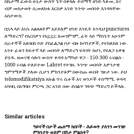
ስኬታማ ፈውስ ሁኔታ ውስጥ ጌጥ በቀላሉ ተሰማኝ ዘንድ ካቆመ, እና
ብቻ መስታወት ሲመለከቱ እርስዎ አንድ ጉንጭ መበሳት እንዳላቸው
አስታውስ.
በኋላ ላይ እነሱ አልጸጸትም አይደለም ዘንድ እንዴት እንዲህ punctures
ለማድረግ? የእርስዎን የአኗኗር ለመገምገም, ፊት ላይ ማስጌጥ አሁንም
ሰራተኞች አለባበስ ኮድ ያስፈልጋል ቦታ ብዙ ኩባንያዎች, የተከለከለ ነው.
አንተ ፊቱን ከፍተኛ ላይ መበሳት ለማድረግ ፍላጎት ከሆነ, የፍለጋ አዋቂ
ይሂዱ. ዘመናዊ ሳሎን ውስጥ ቀዳዳ አማካይ ዋጋ - 150-300 ሩብልስ -
1000 ሩብል ተለይተው Labret የተገዙ. ጉንጭ መበሳት አዎንታዊ
ግምገማዎች ያለው ሲሆን ምክንያቱም በውስጡ ውበት ገጽታ ነው. ይህ
telomodifikatsiya እኩል ጥሩ ሴቶች እና ወንዶች ተስማሚ. ቀዳዳ
አካባቢ በአግባቡ ምርጫ ጋር አንድ ሰው ይበልጥ ገላጭ ማድረግ ይችላሉ.
Similar articles
ዓይኖች በታች ጨለማ ክበቦች - ሕይወት ያለንን መንገድ
ምክንያት ወይም በሽታ ምልክት?