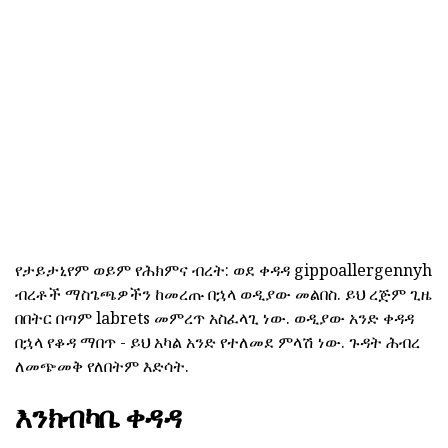
የታይታኒየም ወይም የሕክምና ብረት: ወደ ቀዳዳ gippoallergennyh
ብረቶች ማስጌጫዎችን ከመረጡ በኋላ ወዲያው መልበስ. ይህ ረጅም ጊዜ
በበትር በጣም labrets መምረጥ አስፈላጊ ነው. ወዲያው አንድ ቀዳዳ
በኋላ የቆዳ ማበጥ - ይህ አካል አንድ የተለመደ ምላሽ ነው. ጉዳት ሕብረ
ለመጭመቅ የለበትም እድሳት.
እንክብካቤ ቀዳዳ