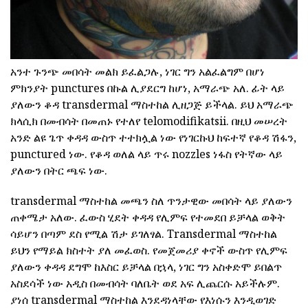
አንተ ጉንጭ መበሳት መልክ ይፈልጋሉ, ነገር ግን አልፈልግም በሆነ
ምክንያት punctures በኩል ሊያደርግ ከሆነ, አማራጭ አለ. ፊት ላይ
ያለውን ቆዳ transdermal ማስተከል ሊዘጋጅ ይችላል. ይህ አማራጭ
ክላሲክ በመብሳት በመጠኑ የተለየ telomodifikatsii. በዚህ መሠረት
አንድ ልዩ ጌጥ ቀዳዳ ውስጥ ተተክሏል ነው የነገርኩህ ከፍተኛ የቆዳ ሽፋን,
punctured ነው. የቆዳ ወለል ላይ ጥሩ nozzles ነፋስ የትኛው ላይ
ያለውን በትር ጫፍ ነው.
transdermal ማስተከል መጫን ስለ ጥንታዊው መበሳት ላይ ያለውን
ጠቀሜታ አለው. ፈውስ ሂደት ቀዳዳ የሊምፍ የተመደበ ይቻላል ወቅት
ሳይሆን በጣም ደስ የሚል ሽታ ይገለፃል. Transdermal ማስተከል
ይህን የማይል ክስተት ያለ መፈወስ. የመጀመሪያ ቀኖች ውስጥ የሊምፍ
ያለውን ቀዳዳ ደግሞ ከእስር ይቻላል በኋላ, ነገር ግን አስቀድሞ ይበልጥ
አስደሳች ነው አዲስ በመብሳት ባለቤት ወደ አፍ ሊጨርሱ አይችሉም.
ያነሰ transdermal ማስተከል እንደዳነላቸው የእነሱን እንዲወገድ