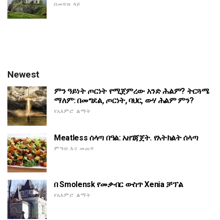
በመጓዝ ላይ
Newest
ምን ዓይነት ጦርነት የሚጀምረው አንድ ሕልም? ትርጓሜ
ማለም: በመግደል, ጦርነት, ባህር, ውሃ ሕልም ምን?
የአእምሮ ልማት
Meatless ሰላጣ በዓል: አዘገጃጀት. የአትክልት ሰላጣ
ምግብ እና መጠጥ
በ Smolensk የመቃብር ውስጥ Xenia ቻፕል
የአእምሮ ልማት