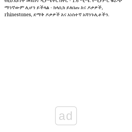
የዚህ አይነት መደበኛ ዲያሜትር በትር - 1.6 ሚሜ. የሚያምር ቁራጭ
ማንኛውም ሊሆን ይችላል - ክላሲክ ይለበጡ እና ዶቃዎች,
rhinestones, ደማቅ ዶቃዎች እና አነስተኛ አሻንጉሊቶችን.
ad