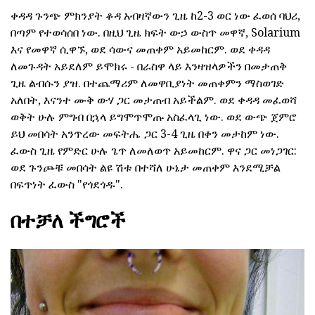
ቀዳዳ ጉንጭ ምክንያት ቆዳ አብዛኛውን ጊዜ ከ2-3 ወር ነው ፈወሰ ባህሪ,
በጣም የተወሳሰበ ነው. በዚህ ጊዜ ክፍት ውኃ ውስጥ መዋኛ, Solarium
እና የመዋኛ ሲዋኙ, ወደ ሳውና መጠቀም አይመከርም. ወደ ቀዳዳ
ለመጉዳት አይደለም ይሞክሩ - በራስዋ ላይ እንዛዝላዎችን በመታጠቅ
ጊዜ ልብሱን ያዝ. በተጨማሪም ለመዋቢያነት መጠቀምን ማስወገድ
አለበት, እናንተ ሙቅ ውሃ ጋር መታጠብ አይችልም. ወደ ቀዳዳ መፈወሻ
ወቅት ሁሉ ምግብ በኋላ ይግሞጥሞጡ አስፈላጊ ነው. ወደ ውጭ ጀምሮ
ይህ መበሳት አንጥረው መፍትሔ ጋር 3-4 ጊዜ በቀን መታከም ነው.
ፈውስ ጊዜ የምድር ሁሉ ጌጥ ለመለወጥ አይመከርም. ዋና ጋር መነጋገር:
ወደ ጉንጮቹ መበሳት ልዩ ሽቱ በተሻለ ሁኔታ መጠቀም እንደሚቻል
በፍጥነት ፈውስ "የጎደጎዱ".
በተቻለ ችግሮች