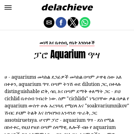
,
መነሻ እና ቤተሰብ
የቤት እንስሳቶች
ፓሮ Aquarium ዓሣ
ሀ - aquariums መካከል ደጋፊዎች መካከል በጣም ታዋቂ ሰው አለ
በቀቀን, aquarium ዓሣ. በጣም ትንሽ ወደ dilution ጋር, በቀላሉ
distinguishable ፎቅ, ሳቢ እና በጣም ደማቅ ቀለማት ጋር - ይህ
cichlid ቤተሰብ ንብረት ነው. ስም "cichlids" ነግረሃቸው ቃል በቃል የ
aquarium ውስጥ ሁሉ አረንጓዴ የሚበላ እና "soakvariumnikov"
ሽብር ይህም ትልቅ እና ስግብግብ አንዳንድ ጭራቅ, ጋር
assotsiruetsya. ሆኖም ፓሮ - aquarium ዓሣ - ደስ የሚል
በስተቀር, የዚህ የዝይ በጣም ሰላማዊ, ሌሎች ብዙ የ aquarium