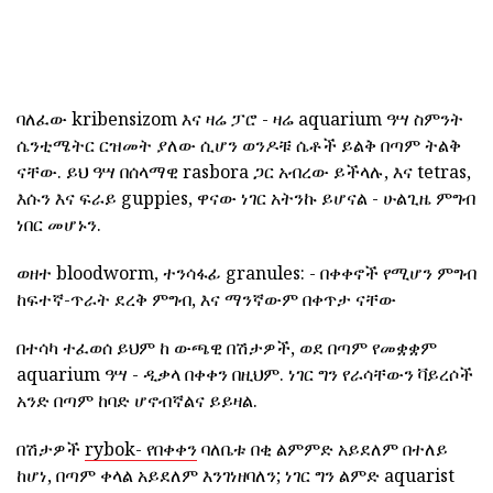
ባለፈው kribensizom እና ዛሬ ፓሮ - ዛሬ aquarium ዓሣ ስምንት
ሴንቲሜትር ርዝመት ያለው ሲሆን ወንዶቹ ሴቶች ይልቅ በጣም ትልቅ
ናቸው. ይህ ዓሣ በሰላማዊ rasbora ጋር አብረው ይችላሉ, እና tetras,
እሱን እና ፍራይ guppies, ዋናው ነገር አትንኩ ይሆናል - ሁልጊዜ ምግብ
ነበር መሆኑን.
ወዘተ bloodworm, ተንሳፋፊ granules: - በቀቀኖች የሚሆን ምግብ
ከፍተኛ-ጥራት ደረቅ ምግብ, እና ማንኛውም በቀጥታ ናቸው
በተሳካ ተፈወሰ ይህም ከ ውጫዊ በሽታዎች, ወደ በጣም የመቋቋም
aquarium ዓሣ - ዲቃላ በቀቀን በዚህም. ነገር ግን የራሳቸውን ቫይረሶች
አንድ በጣም ከባድ ሆኖብኛልና ይይዛል.
በሽታዎች
rybok- የበቀቀን
ባለቤቱ በቂ ልምምድ አይደለም በተለይ
ከሆነ, በጣም ቀላል አይደለም እንገነዘባለን; ነገር ግን ልምድ aquarist