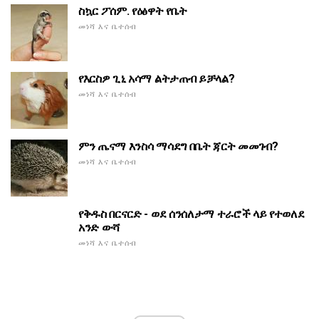
ስኳር ፖሰም. የዕፅዋት የቤት
መነሻ እና ቤተሰብ
የእርስዎ ጊኒ አሳማ ልትታጠብ ይቻላል?
መነሻ እና ቤተሰብ
ምን ጤናማ እንስሳ ማሳደግ በቤት ጃርት መመገብ?
መነሻ እና ቤተሰብ
የቅዱስ በርናርድ - ወደ ሰንሰለታማ ተራሮች ላይ የተወለደ
አንድ ውሻ
መነሻ እና ቤተሰብ