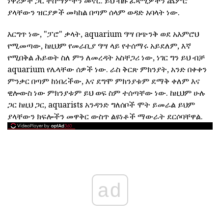
ነዋሪዎች ጋር ተስማምተን መኖር. ይህ ብዙ ፈጻሚዎችን ጨምሮ
ያላቸውን ዝርያዎች መካከል በጣም ሰላም ወዳድ አባላት ነው.
እርግጥ ነው, "ፓሮ" ቃላት, aquarium ዓሣ በጭንቅ ወደ አእምሮህ
የሚመጣው, ከዚህም የመራቢያ ዓሣ ላይ የተሰማሩ አይደለም, እኛ
የሚበቅል ሕይወት ስለ ምን ለመረዳት አስቸጋሪ ነው, ነገር ግን ይህ ብቻ
aquarium የሌላቸው ሰዎች ነው. ራስ ቅርጽ ምክንያት, አንድ በቀቀን
ምንቃር በጣም ከነበረችው, እና ደግሞ ምክንያቱም ደማቅ ቀለም እና
ዊሎውስ ነው ምክንያቱም ይህ ወፍ ስም ተሰጣቸው ነው. ከዚህም ሁሉ
ጋር ከዚህ ጋር, aquarists አንዳንድ ግለሰቦች ሞት ይመራል ይህም
ያላቸውን ክፍሎችን መዋቅር ውስጥ ልዩነቶች ማውራት ደርሶባቸዋል.
ad