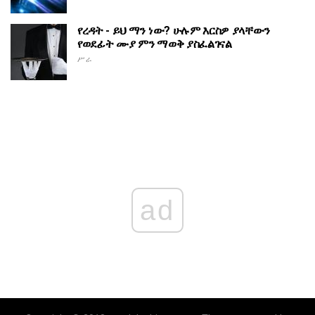
የረዳት - ይህ ማን ነው? ሁሉም እርስዎ ያላቸውን
የወደፊት ሙያ ምን ማወቅ ያስፈልገናል
ሥራ
ad