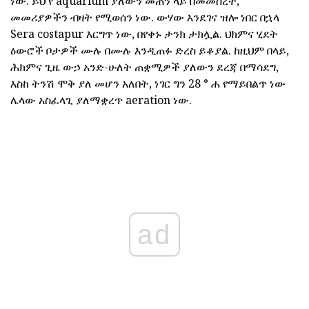
ነው. ይህ የ aquarium ያለውን መጠን ላይ በመመስረት,
መመሪያዎችን ብዛት የሚወሰን ነው. ውሃው እንደገና ዝሎ ነበር በኋላ
Sera costapur እርግጥ ነው, በየቀኑ ታንክ ታክሏል. ህክምና ሂደት
ዕውሮች ቦታዎች ሙሉ በሙሉ እንዲጠፉ ድረስ ይቆያል. ከዚህም በላይ,
ሕክምና ጊዜ ውኃ አንድ-ሁለት ጠቋሚዎች ያለውን ደረጃ በማሳደግ,
እስከ ትንሽ ሞቅ ያለ መሆን አለበት, ነገር ግን 28 ° ሐ የማይበልጥ ነው
ሌላው አስፈላጊ ያለማቋረጥ aeration ነው.
ad