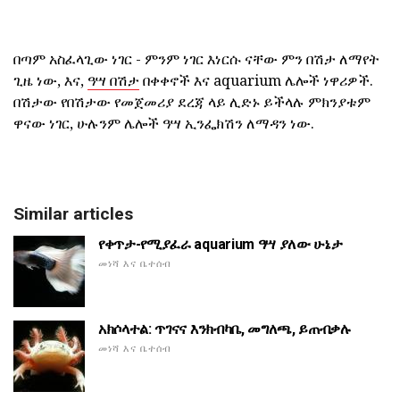
በጣም አስፈላጊው ነገር - ምንም ነገር እነርሱ ናቸው ምን በሽታ ለማየት
ጊዜ ነው, እና,
ዓሣ በሽታ
በቀቀኖች እና aquarium ሌሎች ነዋሪዎች.
በሽታው የበሽታው የመጀመሪያ ደረጃ ላይ ሊድኑ ይችላሉ ምክንያቱም
ዋናው ነገር, ሁሉንም ሌሎች ዓሣ ኢንፌክሽን ለማዳን ነው.
Similar articles
የቀጥታ-የሚያፈራ aquarium ዓሣ ያለው ሁኔታ
መነሻ እና ቤተሰብ
አክሶላተል: ጥገናና እንክብካቤ, መግለጫ, ይጠብቃሉ
መነሻ እና ቤተሰብ