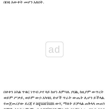
በበቂ እውቀት መሆን አለበት.
ad
በቀቀን አካል ጥቁር ነጥብ ታየ ላይ ከሆነ ለምሳሌ ያህል, ከዚያም ውጥረት
ወይም ሥቃይ, ወይም ውኃ አካባቢ ድሆች ጥራት ውጤት ሊሆን ይችላል.
የመጀመሪያው ደረጃ የ aquarium ውሃ, ማለት ይቻላል ጠቅላላ መጠን