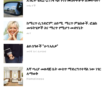
እንዴት VAZ-2114 ላይ የጎን መስተዋቶች ለመተካት?
መኪኖች
ከማረጥ ሲንድሮም: ዕድሜ. ማረጥ ምልክቶች. ፎልክ
መፍትሄዎች እና ማረጥ የሚሆን መድሃኒት
ጤና
ልዩ ሰዓቶች "ሁጎ አለቃ"
መነሻ እና ቤተሰብ
እኛ ጣሪያ መጸዳጃ ቤት ውስጥ ማድረግ የተሻለ ነው ነገር
ለማወቅ
Homeliness