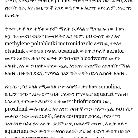
ግማሽ, እንዲሁም ማጠቢያ primer ማጽዳት የተሻለ ነው. ደንብ, እንደ
የጽዳት ስራ, እና ጠብታዎች እንደ ወዲያውኑ እርግጥ አይደሉም, ነገር ግን
ይጠፋሉ.
ዓሣው ታች ላይ ተኝቶ ወይም ማለት ይቻላል የሚንሳፈፍ ነው ከሆነ,
እሷ በመመረዝ ወይም በመብላትና አይቀርም. ይህ ውስጥ ውሃ እና
methylene poltabletki metronidazole ለማከል, የተለየ
otsadnik ተወስዷል ይገባል. otsadnik ውስጥ ኃይለኛ aerator
መሆን አለበት. ሕክምና ወቅት ምግብ ብቻ bloodworm መሆን
አለበት, እና ውኃ በየቀኑ ተለውጧል, እንደገና ተጨማሪ አደንዛዥ ማከል
አለበት. በሐሳብ ደረጃ, ማሻሻል ከአምስት ቀናት በኋላ ሊከሰት አለበት.
የእርስዎ ፓሮ አካል የሚመስል ነጭ አሳየኝና ታየ ከሆነ semolina,
ከዚያም በጣም አይቀርም የቤት ያለውን የማጣሪያ aquarist ማጠብ
አስፈላጊ የሆነውን ሕክምና ሲታመም ihtiofriozom ነው,
prosifonil ሙሉ በአፈር እና አንድ-ሶስተኛ ውኃ ተለውጧል. ይህ በሽታ
መታከም ነው መድኃኒቶች, Sera costapur ይባላል, ሆኖም ግን
በአንዳንድ ባሕርይና አሉት. ይህም ሆኖ, በጨለማ ውስጥ, ሌሊት ላይ የ
aquarium ውኃ ውስጥ መፍሰስ አለበት ይህ ዕፅ ብርሃን ውስጥ በስብሶ