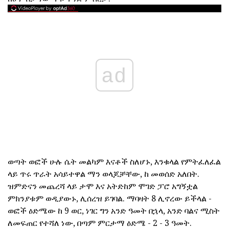
ad
ወጣት ወፎች ሁሉ ሴት መልካም እናቶች ስለሆኑ, እንቁላል የምትፈለፈል
ላይ ጥሩ ጥራት አሳይተዋል ማን ወላጆቻቸው, ከ መወሰድ አለበት.
ዝምድናን መጨረሻ ላይ ታሞ እና አትድከም ሞገድ ፓሮ አግኝቷል
ምክንያቱም ወዲያውኑ, ሊሰረዝ ይገባል. ማባዛት 8 ሊኖረው ይችላል -
ወፎች ዕድሜው ከ 9 ወር, ነገር ግን አንድ ዓመት በኋላ, አንድ ባልና ሚስት
ለመፍጠር የተሻለ ነው, በጣም ምርታማ ዕድሜ - 2 - 3 ዓመት.