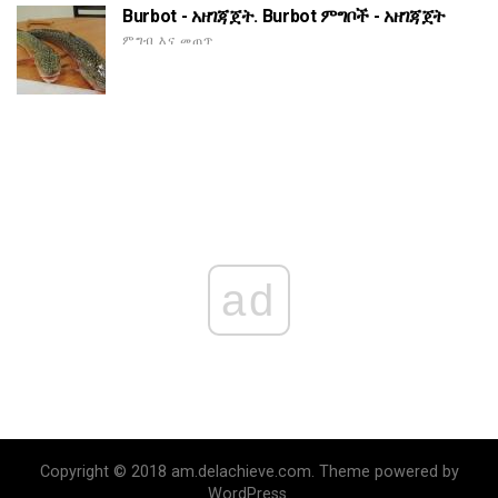
Burbot - አዘገጃጀት. Burbot ምግቦች - አዘገጃጀት
ምግብ እና መጠጥ
ad
Copyright © 2018 am.delachieve.com. Theme powered by
WordPress.