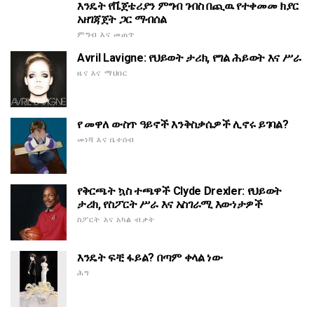
እንዴት የቬጀቴሪያን ምግብ ገብስ በጪዉ የተቀመመ ክያር
አዘገጃጀት ጋር ማብሰል
ምግብ እና መጠጥ
Avril Lavigne: የህይወት ታሪክ, የግል ሕይወት እና ሥራ
ዜና እና ማህበር
የ መዋለ ውስጥ ዓይኖች እንቅስቃሴዎች ሊኖሩ ይገባል?
መነሻ እና ቤተሰብ
የቅርጫት ኳስ ተጫዋች Clyde Drexler: የህይወት
ታሪክ, የስፖርት ሥራ እና አስገራሚ እውነታዎች
ስፖርት እና አካል ብቃት
እንዴት ፍቺ ፋይል? በጣም ቀላል ነው
ሕግ