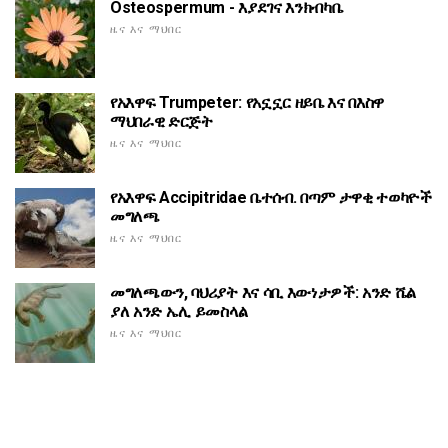
Osteospermum - እያደገና እንክብካቤ
ዜና እና ማህበር
የአእዋፍ Trumpeter: የአኗኗር ዘይቤ እና በእስዋ
ማህበራዊ ድርጅት
ዜና እና ማህበር
የአእዋፍ Accipitridae ቤተሰብ. በጣም ታዋቂ ተወካዮች
መግለጫ
ዜና እና ማህበር
መግለጫውን, ባህሪያት እና ሳቢ እውነታዎች: አንድ ሼል
ያለ አንድ ኤሊ ይመስላል
ዜና እና ማህበር