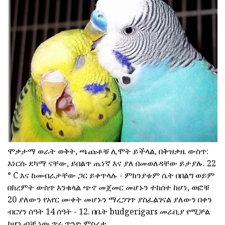
ሞቃታማ ወራት ወቅት, ጫጩቶቹ ሊሞት ይችላል, በቅዝቃዜ ውስጥ:
እነርሱ ደካማ ናቸው, ይበልጥ ጤነኛ እና ያለ በመወለዳቸው ይታያሉ. 22
° C እና ከመብራታቸው ጋር ይቀጥላሉ - ምክንያቱም ሴት በበልግ ወይም
በክረምት ውስጥ እንቁላል ጭኖ መጀመር መሆኑን ተከሰተ ከሆነ, ወፎቹ
20 ያለውን የአየር ሙቀት መሆኑን ማረጋገጥ ያስፈልገናል ያለውን በቀን
ብርሃን ሰዓት 14 ሰዓት - 12. በቤት budgerigars መራቢያ የሚቻል
ከሆነ ብቻ ነው ጥሩ ጥንድ ምስረታ.