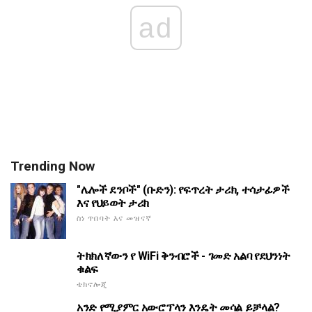
ad
Trending Now
"ሌሎች ደንቦች" (ቡድን): የፍጥረት ታሪክ, ተሳታፊዎች
እና የህይወት ታሪክ
ስነ ጥበባት እና መዝናኛ
ትክክለኛውን የ WiFi ቅንብሮች - ገመድ አልባ የደህንነት
ቁልፍ
ቴክኖሎጂ
አንድ የሚያምር አውሮፕላን እንዴት መሳል ይቻላል?