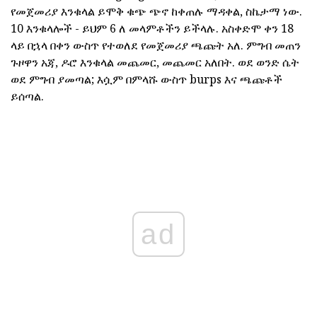
የመጀመሪያ እንቁላል ይሞቅ ቁጭ ጭኖ ከቀጠሉ ማዳቀል, ስኬታማ ነው.
10 እንቁላሎች - ይህም 6 ለ መላምቶችን ይችላሉ. አስቀድሞ ቀን 18
ላይ በኋላ በቀን ውስጥ የተወለደ የመጀመሪያ ጫጩት አለ. ምግብ መጠን
ጉዞዋን አጃ, ዶሮ እንቁላል መጨመር, መጨመር አለበት. ወደ ወንድ ሴት
ወደ ምግብ ያመጣል; እሷም በምላሹ ውስጥ burps እና ጫጩቶች
ይሰጣል.
ad