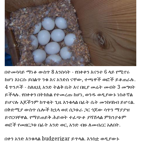
በተመሳሳይ ማነቆ ውስጥ 8 እንስሳት - የበቀቀን እናንተ 6 ላይ የሚኖሩ
ከሆነ እነርሱ ይበልጥ ንቁ እና አንድስ ናቸው, ተጫዋች ወፎች ይቆጠራሉ.
4 ጥንዶች - ስለዚህ, አንድ ትልቅ ቤት እና በዚያ መሬት መብት 3 መግዛት
ይችላሉ. የበቀቀን በትክክል የተመረጡ ከሆነ, ወንዱ ወዲያውኑ ነስቶኛል
ይሆናሉ እጆችንም ከጥቂት ጊዜ እንቁላል በፊት ሴት መንከባከብ ይሆናል.
በቅድሚያ ውስጥ ሴሎች ከኋላ ወደ ሰጋቱራ ጋር ጎጆው ሳጥን ማያያዝ
ይኖርባቸዋል. የማይጠይቅ ሕይወት ተፈጭቶ ያሻሽላል ምክንያቱም
ወፎች የመዘርጋቱ በፊት አንድ ወር, አንድ ብዙ ለመብረር አለበት.
በቀን አንድ እንቁላል budgerigar ይጥላል. እንስቷ ወዲያውኑ