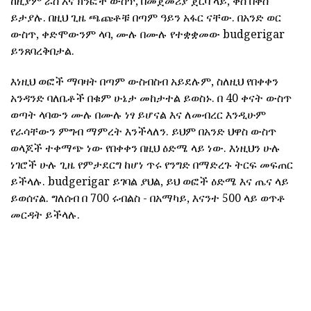
ከዚያም ራስ እና ክንፎች ውስጥ, በመጀመሪያ ጀርባ ላይ, ቀስ በቀስ
ይታያሉ. በዚህ ጊዜ ጫጩቶቹ በጣም ዓይን አፋር ናቸው. በአንድ ወር
ውስጥ, ቀድሞውንም ላባ, ሙሉ በሙሉ የተቋቋመው budgerigar
ይንጸባረቅበታል.
እነዚህ ወፎች ማባዛት በጣም ውስብስብ አይደሉም, ስለዚህ የበቀቀን
አንዳንድ ባለቤቶች በቁም ሁኔታ መከታተል ይወስኑ. በ 40 ቀናት ውስጥ
ወጣት ላባውን ሙሉ በሙሉ ነፃ ይሆናል እና ለመብረር እንዲሁም
የራሳቸውን ምግብ ማምረት እንችላለን. ይህም በአንድ ህዋስ ውስጥ
ወላጆች ተቀማጭ ነው የበቀቀን በዚህ ዕድሜ ላይ ነው. እነዚህን ሁሉ
ነገሮች ሁሉ ጊዜ የምታደርግ ከሆነ ጥሩ የንግድ በማድረጉ ትርፍ መፍጠር
ይችላሉ. budgerigar ይገባል ያህል, ይህ ወፎች ዕድሜ እና ጤና ላይ
ይወሰናል. ግለሰብ በ 700 ሩብልስ - በአማካይ, እናንተ 500 ላይ ወጥቶ
መርዳት ይችላሉ.