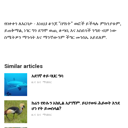
የበቀቀን ለእርባታ - እነዚህ ቆንጆ "በግነት" ወፎች ይችላሉ ምክንያቱም,
ይጠቅማል, ነገር ግን ደግሞ ወጪ ቆጣቢ እና አስደሳች ንግድ ብቻ ነው
ስሜትዎን ማንሳት እና ማንኛውንም ችግር መንስኤ አይደለም.
Similar articles
አደገኛ ቀይ ባህር ዓሳ
ዜና እና ማህበር
ክሬን የድሉን አክሊል አያገኝም. ይህ የወፍ ሕይወት እንደ
ሆነ የት ይመስላል?
ዜና እና ማህበር