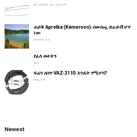
ስነ ጥበባት እና መዝናኛ
ሐይቅ Aprelka (Kemerovo): በውስጧ ድራይቭ ሆኖ
ነው
በመጓዝ ላይ
የፈላ ወተትን
ጤና
ፍሬን አበጥ VAZ-2110: እንዴት የሚተካ?
መኪኖች
Newest