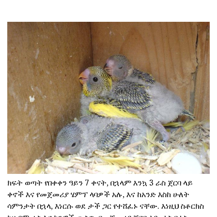
ክፍት ወጣት የበቀቀን ዓይን 7 ቀናት, በኋላም እንኳ 3 ራስ ጀርባ ላይ
ቀኖች እና የመጀመሪያ ሄምፕ ላባዎች አሉ, እና ከአንድ እስከ ሁለት
ሳምንታት በኋላ, እነርሱ ወደ ታች ጋር የተሸፈኑ ናቸው. እነዚህ ስቶርክስ