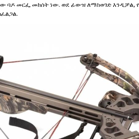
ሰው ባዶ መርፌ መከሰት ነው. ወደ ፊውዝ ለማስወገድ እንዲቻል, 
ስፈልጋል.