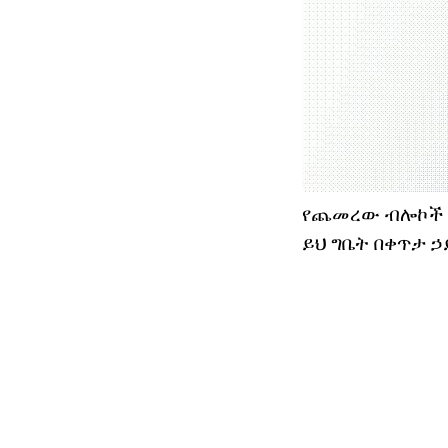
የጨመረው ብሎኮች e
ይህ ግቤት በቀጥታ ኃ