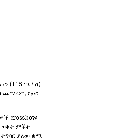
ን (115 ሜ / ሰ)
በተጨማሪም, የጦር
ዎች crossbow
ና ወቅት ምቾት
 ተግባር ያለው ቋሚ