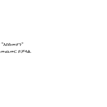
 "እስከመሆን"
 ለመጨመር ይቻላል.