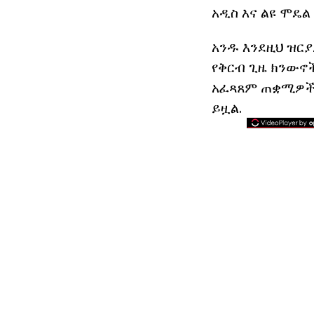
አዲስ እና ልዩ ሞዴል
አንዱ እንደዚህ ዝርያ
የቅርብ ጊዜ ክንውኖ
አፈጻጸም ጠቋሚዎች 
ይዟል.