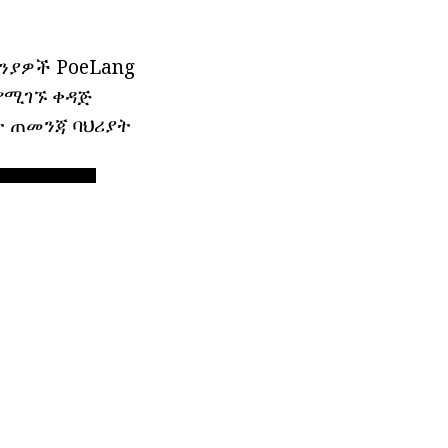
ባንያዎች PoeLang
 የሚገኙ ቀዳጅ
ት ጠመንጃ ባህሪያት