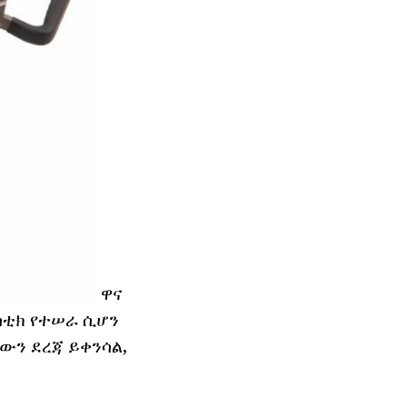
ዋና
ላስቲክ የተሠራ ሲሆን
ለውን ደረጃ ይቀንሳል,