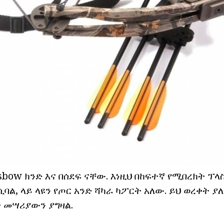
sbow ክንድ እና በሰደፍ ናቸው. እነዚህ በከፍተኛ የሚበረክት ፕ
ሲባል, ላይ ላዩን የጦር አንድ ሻካራ ካፖርት አለው. ይህ ወረቀት ያ
 መሣሪያውን ያግዛል.