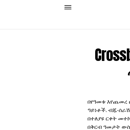
Cros
በየዓመቱ እየጨመረ 
ዓይነቶች. ብጁ-ሰራሽ 
በተለያዩ ርቀት መተ
በቅርብ ዓመታት ውስ