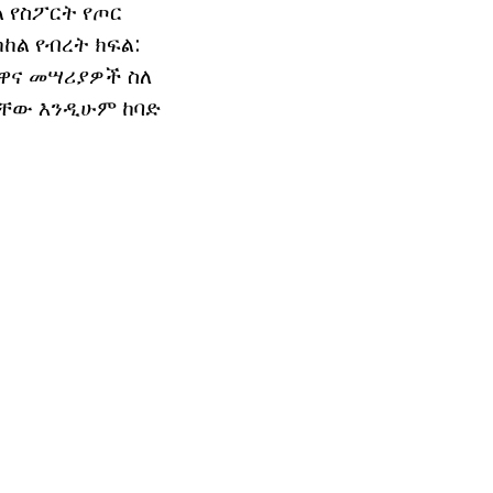
 የስፖርት የጦር
ከል የብረት ክፍል:
 ዋና መሣሪያዎች ስለ
ናቸው እንዲሁም ከባድ