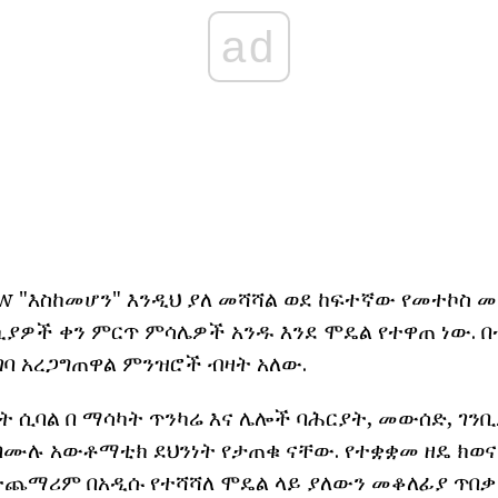
ad
w "እስከመሆን" እንዲህ ያለ መሻሻል ወደ ከፍተኛው የመተኮስ መጠ
ለኪያዎች ቀን ምርጥ ምሳሌዎች አንዱ እንደ ሞዴል የተዋጠ ነው. 
ገባ አረጋግጠዋል ምንዝሮች ብዛት አለው.
ት ሲባል በ ማሳካት ጥንካሬ እና ሌሎች ባሕርያት, መውሰድ, ገንቢ
በሙሉ አውቶማቲክ ደህንነት የታጠቁ ናቸው. የተቋቋመ ዘዴ ክወ
በተጨማሪም በአዲሱ የተሻሻለ ሞዴል ላይ ያለውን መቆለፊያ ጥበቃ