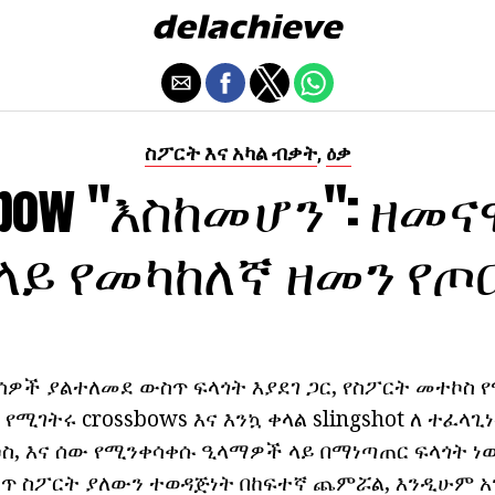
ስፖርት እና አካል ብቃት
ዕቃ
,
sbow "እስከመሆን": ዘመና
ላይ የመካከለኛ ዘመን የጦ
ሰዎች ያልተለመደ ውስጥ ፍላጎት እያደገ ጋር, የስፖርት መተኮስ 
የሚገትሩ crossbows እና እንኳ ቀላል slingshot ለ ተፈላጊ
ኮስ, እና ሰው የሚንቀሳቀሱ ዒላማዎች ላይ በማነጣጠር ፍላጎት ነ
ጥ ስፖርት ያለውን ተወዳጅነት በከፍተኛ ጨምሯል, እንዲሁም አ