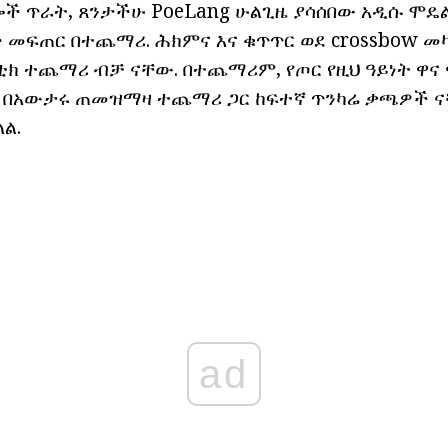
ች ጥራት, ጸንታችሁ PoeLang ሁልጊዜ ያሳሰበው አዲሱ ሞዴል
 መፍጠር በተጨማሪ. ሕክምና እና ቁጥጥር ወደ crossbow መካ
ስቲክ ተጨማሪ ብቻ ናቸው. በተጨማሪም, የጦር የዚህ ዓይነት ዋና
ና በአውታሩ ጠመዝማዛ ተጨማሪ ጋር ከፍተኛ ጥንካሬ ቃጫዎች 
ል.
ad