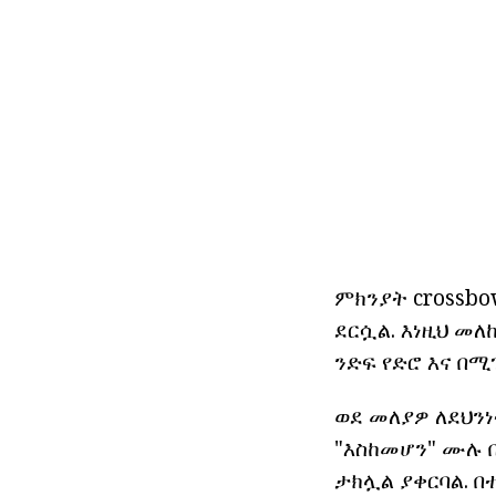
ምክንያት crossbo
ደርሷል. እነዚህ መ
ንድፍ የድሮ እና በሚ
ወደ መለያዎ ለደህንነ
"እስከመሆን" ሙሉ 
ታክሏል ያቀርባል. 