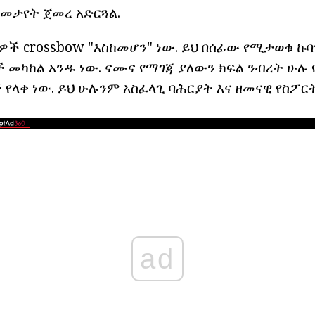
 መታየት ጀመረ አድርጓል.
ዎች crossbow "እስከመሆን" ነው. ይህ በሰፊው የሚታወቁ ኩ
ች መካከል አንዱ ነው. ናሙና የማገጃ ያለውን ክፍል ንብረት ሁሉ
የላቀ ነው. ይህ ሁሉንም አስፈላጊ ባሕርያት እና ዘመናዊ የስፖር
ad