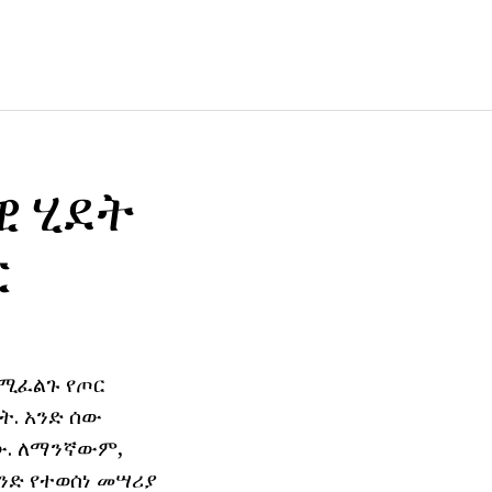
ዊ ሂደት
ር
የሚፈልጉ የጦር
ነት. አንድ ሰው
ው. ለማንኛውም,
ንድ የተወሰነ መሣሪያ