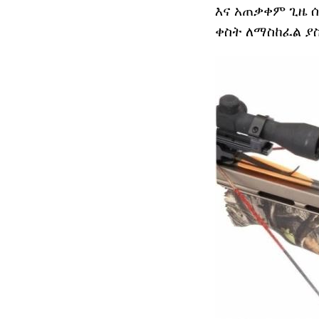
እና አጠቃቀም ጊዜ 
ቀስት ለማስከፈል ያ