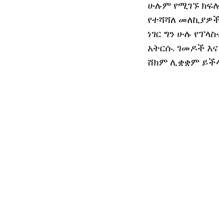
ሁሉም የሚገኙ ክፍሎ
የተሻሻለ መለኪያዎች
ነገር ግን ሁሉ የፕላ
አትርሱ. ገመዶች እ
ሸክም ሊቋቋም ይችላ