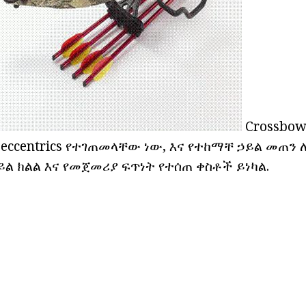
Crossbow
ccentrics የተገጠመላቸው ነው, እና የተከማቸ ኃይል መጠን
ይል ክልል እና የመጀመሪያ ፍጥነት የተሰጠ ቀስቶች ይነካል.