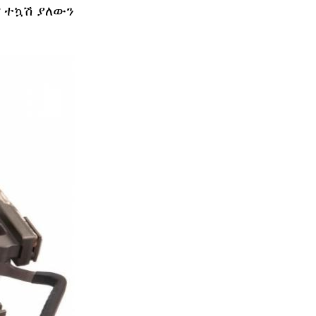
የ ተኳሽ ያለውን