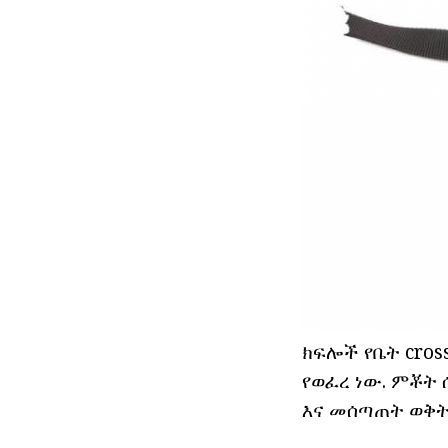
ክፍሎች የቤት cros
የወፈረ ነው. ምቾት 
እና መሰጣጠት ወቅት