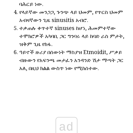
ባሕርይ ነው.
የላይኛው መንጋጋ, ጉንጭ ላይ ህመም, የጥርስ ህመም
አብዛኛውን ጊዜ sinusitis አብሮ.
ተቃጠሉ ቀጥተኛ sinuses ከሆነ, ሕመምተኛው
ተሞክሮዎች አካባቢ ጋር ግንባሩ ላይ ከባድ ራስ ምታት,
ዝቅም ጊዜ የከፋ.
ዓይኖች ዙሪያ በሰውነት ማስያዝ Etmoidit, ሥቃይ
ብዙውን የአፍንጫ መታፈን አንዳንድ ሽታ ማጣት ጋር
አለ, በዚህ ክልል ውስጥ ነው የሚከሰተው.
ad