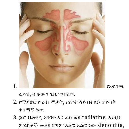
የአፍንጫ
ፈሳሽ, ብዙውን ጊዜ ማፍረጥ.
የማያቋርጥ ራስ ምታት, ጠዋት ላይ በተለይ በጥብቅ
ተሰማኝ ነው.
ጆሮ ህመም, አንገት እና ራስ ወደ radiating. እነዚህ
ምልክቶች መልክ በጣም አልፎ አልፎ ነው sfenoidita,