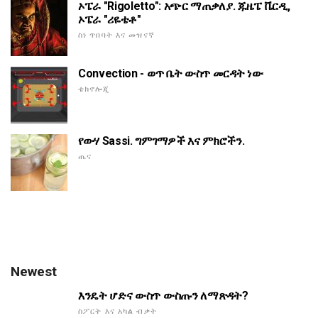
ኦፔራ "Rigoletto": አጭር ማጠቃለያ. ጁዜፔ ቬርዲ,
ኦፔራ "ሪዬቴቶ"
ስነ ጥበባት እና መዝናኛ
Convection - ወጥ ቤት ውስጥ መርዳት ነው
ቴክኖሎጂ
የውሃ Sassi. ግምገማዎች እና ምክሮችን.
ጤና
Newest
እንዴት ሆድና ውስጥ ውስጡን ለማጽዳት?
ስፖርት እና አካል ብቃት