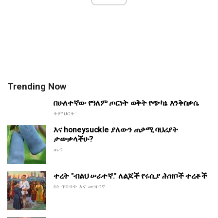
Trending Now
በሁለተኛው የዓለም ጦርነት ወቅት የጭካኔ እንቅስቃሴ
ትምህርት:
እና honeysuckle ያለውን ጠቃሚ ባህሪያት
ታውቃላችሁ?
ጤና
ተረት "ብልህ ሠራተኛ." ለልጆች የሩሲያ ሕዝቦች ተረቶች
ስነ ጥበባት እና መዝናኛ