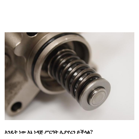
እንዴት ነው እኔ ነዳጅ ሥርዓት ሊያኖረን ይችላል?