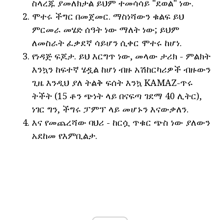
ስላረጁ ያመለክታል ይህም ተመሳሳይ "ደወል" ነው.
ሞተሩ ችግር በመጀመር. ማስነሻውን ቁልፍ ይህ
ምርመራ መሄድ ሰዓት ነው ማለት ነው; ይህም
ለመስራት ፈቃደኛ ሳይሆን ሲቀር ሞተሩ ከሆነ.
የነዳጅ ፍጆታ. ይህ እርግጥ ነው, መላው ታሪክ - ምልክት
እንኳን ከፍተኛ ሄዷል ከሆነ ብዙ አሽከርካሪዎች ብዙውን
ጊዜ እንዲህ ያለ ትልቅ ፍሰት እንኳ KAMAZ-ጥሩ
ትችት (15 ቶን ጭነት ላይ በናፍጣ ገደማ 40 ሊትር),
ነገር ግን, ችግሩ ፓምፕ ላይ መሆኑን እናውቃለን.
እና የመጨረሻው ባህሪ - ከርሷ ጥቁር ጭስ ነው ያለውን
አደከመ የእምቢልታ.