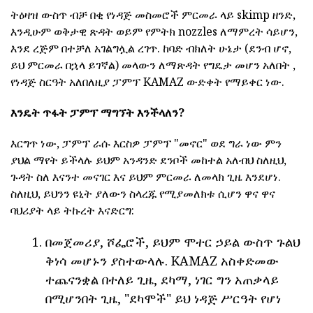
ትዕዛዝ ውስጥ ብቻ በቂ የነዳጅ መስመሮች ምርመራ ላይ skimp ዘንድ,
እንዲሁም ወቅታዊ ጽዳት ወይም የምትክ nozzles ለማምረት ሳይሆን,
እንደ ረጅም በተቻለ አገልግሏል ረገጥ. ከባድ ብክለት ሁኔታ (ደንብ ሆኖ,
ይህ ምርመራ በኋላ ይገኛል) መላውን ለማጽዳት የግዴታ መሆን አለበት ,
የነዳጅ ስርዓት አለበለዚያ ፓምፕ KAMAZ ውድቀት የማይቀር ነው.
እንዴት ጥፋት ፓምፕ ማግኘት እንችላለን?
እርግጥ ነው, ፓምፕ ራሱ እርስዎ ፓምፕ "መኖር" ወደ ግራ ነው ምን
ያህል ማየት ይችላሉ ይህም አንዳንድ ደንቦች መከተል አለብህ ስለዚህ,
ጉዳት ስለ እናንተ መናገር እና ይህም ምርመራ ለመላክ ጊዜ እንደሆነ.
ስለዚህ, ይህንን ዩኒት ያለውን ስላረጁ የሚያመለክቱ ሲሆን ዋና ዋና
ባህሪያት ላይ ትኩረት እናድርግ:
በመጀመሪያ, ሾፌሮች, ይህም ሞተር ኃይል ውስጥ ጉልህ
ቅነሳ መሆኑን ያስተውላሉ. KAMAZ አስቀድመው
ተጨናንቋል በተለይ ጊዜ, ደካማ, ነገር ግን አጠቃላይ
በሚሆንበት ጊዜ, "ደካሞች" ይህ ነዳጅ ሥርዓት የሆነ