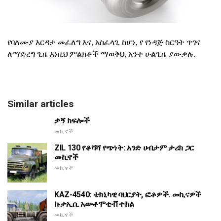
የባለሙያ እርዳታ መፈለግ እና, አስፈላጊ ከሆነ, የ የነዳጅ ስርዓት ጥገና
ለማድረግ ጊዜ እነዚህ ምልክቶች ማወቅህ, አንተ ሁልጊዜ ያውቃሉ.
Similar articles
ቃኝ ክፍሎች
መኪኖች
ZIL 130 የቆሻሻ የጭነት: አንድ ሀብታም ታሪክ ጋር
መኪኖች
መኪኖች
KAZ-4540: ቴክኒካዊ ባህርያት, ፎቶዎች. መኪናዎች
ኩታኢሲ አውቶሞቲቭ ተክል
መኪኖች