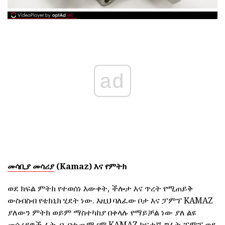
ad
መሳቢያ መሳሪያ
(Kamaz) እና የምትክ
ወደ ክፍል ምትክ የተወሰነ እውቀት, ችሎታ እና ጥረት የሚጠይቅ
ውስብስብ የቴክኒክ ሂደት ነው. እዚህ ባለፈው ቦታ እና ፓምፕ KAMAZ
ያለውን ምትክ ወይም ማስተካከያ በቀላሉ የማይቻል ነው ያለ ልዩ
መሳሪያዎች ፊት, በ. በተጨማሪም KAMAZ ከፍተኛ-ግፊት ፓምፕ ወደ