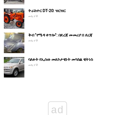
ትራክተር DT-20: ዝርዝር
መኪኖች
ቅብ "የሜዳ ቀጥሎ": በደረጃ መመሪያ በ ደረጃ
መኪኖች
ባለፉት የኢሱዙ መለኮታዊነት መካከል ዊትነስ
መኪኖች
ad