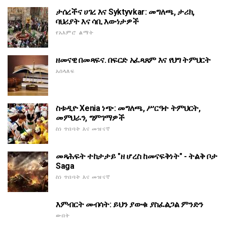
ታሰረችና ሀገረ እና Syktyvkar: መግለጫ, ታሪክ,
ባህሪያት እና ሳቢ እውነታዎች
የአእምሮ ልማት
ዘመናዊ በመጻፍና. በፍርድ አፈጻጸም እና የህግ ትምህርት
አሰላለፍ
ስቱዲዮ Xenia ነጭ: መግለጫ, ሥርዓተ ትምህርት,
መምህራን, ግምገማዎች
ስነ ጥበባት እና መዝናኛ
መጻሕፍት ተከታታይ "ዘ ሆረስ ከመናፍቅነት" - ትልቅ ቦታ
Saga
ስነ ጥበባት እና መዝናኛ
እምብርት መብሳት: ይህን ያውቁ ያስፈልጋል ምንድን
ውበት