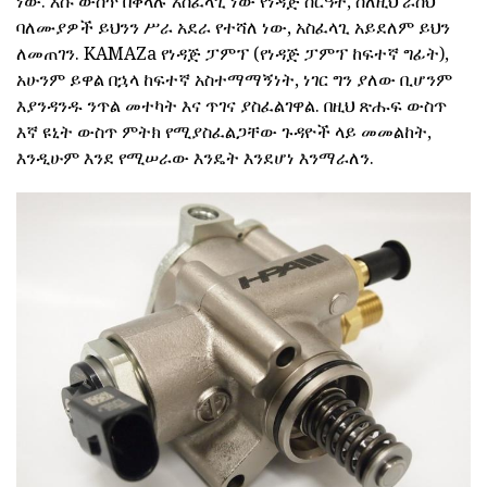
ነው. እሱ ውስጥ በቀላሉ አስፈላጊ ነው የነዳጅ ስርዓት, ስለዚህ ራስህ
ባለሙያዎች ይህንን ሥራ አደራ የተሻለ ነው, አስፈላጊ አይደለም ይህን
ለመጠገን. KAMAZa የነዳጅ ፓምፕ (የነዳጅ ፓምፕ ከፍተኛ ግፊት),
አሁንም ይዋል በኋላ ከፍተኛ አስተማማኝነት, ነገር ግን ያለው ቢሆንም
እያንዳንዱ ንጥል መተካት እና ጥገና ያስፈልገዋል. በዚህ ጽሑፍ ውስጥ
እኛ ዩኒት ውስጥ ምትክ የሚያስፈልጋቸው ጉዳዮች ላይ መመልከት,
እንዲሁም እንደ የሚሠራው እንዴት እንደሆነ እንማራለን.