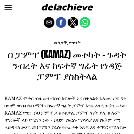
,
መኪኖች
የጭነት
በ ፓምፕ (KAMAZ) መተካት - ጉዳት
ንብረት እና ከፍተኛ ግፊት የነዳጅ
ፓምፕ ያስከትላል
KAMAZ ሞተር ብዙ ውስብስብ ክፍሎች እና በትላልቅ አለው. ነገር ግን
በጣም ውስብስብ ማሽን ከፍተኛ ግፊት ፓምፕ እንደ እንዲሁ ትርፍ ነው.
KAMAZ የግድ, ይህ ፓምፕ ይጠናቀቃል. ፓምፕ ለየት ያለ, ሁሉም
ሞዴሎች ላይ የሚገኝ ነው - ይህም የእርሱ ማሻሻያ እና የአቅም ምን
ፋይዳ የለውም. ይህ ማሽን የራሱ የተራቀቀ ንድፍ እና ተግባር የሚለየው