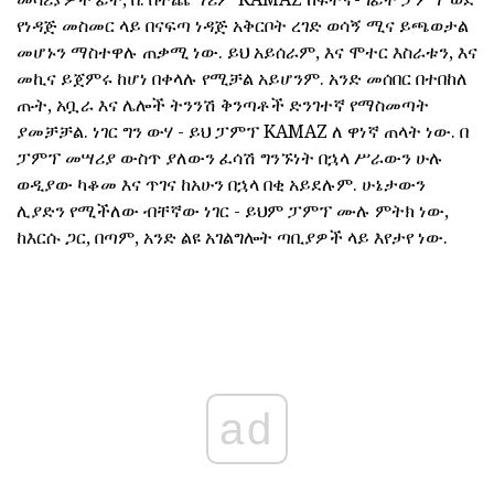
የነዳጅ መስመር ላይ በናፍጣ ነዳጅ አቅርቦት ረገድ ወሳኝ ሚና ይጫወታል
መሆኑን ማስተዋሉ ጠቃሚ ነው. ይህ አይሰራም, እና ሞተር እስራቱን, እና
መኪና ይጀምሩ ከሆነ በቀላሉ የሚቻል አይሆንም. አንድ መሰበር በተበከለ
ጡት, አቧራ እና ሌሎች ትንንሽ ቅንጣቶች ድንገተኛ የማስመጣት
ያመቻቻል. ነገር ግን ውሃ - ይህ ፓምፕ KAMAZ ለ ዋነኛ ጠላት ነው. በ
ፓምፕ መሣሪያ ውስጥ ያለውን ፈሳሽ ግንኙነት በኋላ ሥራውን ሁሉ
ወዲያው ካቆመ እና ጥገና ከአሁን በኋላ በቂ አይደሉም. ሁኔታውን
ሊያድን የሚችለው ብቸኛው ነገር - ይህም ፓምፕ ሙሉ ምትክ ነው,
ከእርሱ ጋር, በጣም, አንድ ልዩ አገልግሎት ጣቢያዎች ላይ እየታየ ነው.
ad