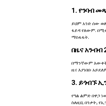
1. የንባብ መ
ይህም አንድ ሰው ወ
ፋይዳ የለውም. በሚ
ማስፋፋት.
በዜና አንብብ 
በማንኛውም እውቀት ሊ
ዜና እያነበቡ አይደለ
3. ይጎብኙ 
የግል ልምድ በዋጋ ነ
ስለዚህ, በንቃት, የ