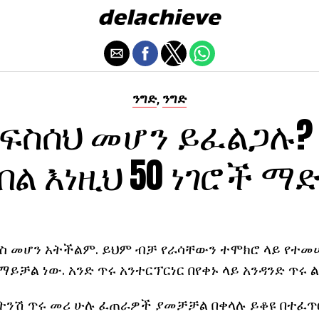
ንግድ
ንግድ
,
አፍስሰህ መሆን ይፈልጋሉ?
በል እነዚህ 50 ነገሮች ማድ
ቄስ መሆን አትችልም. ይህም ብቻ የራሳቸውን ተሞክሮ ላይ የተመ
ማይቻል ነው. አንድ ጥሩ አንተርፕርነር በየቀኑ ላይ አንዳንድ ጥሩ
ድ ትንሽ ጥሩ መሪ ሁሉ ፈጠራዎች ያመቻቻል በቀላሉ ይቆዩ በተፈጥ