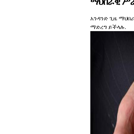
ማህበራዊ ሥራ
አንዳንድ ጊዜ ማህበራ
ማድረግ ይችላሉ.