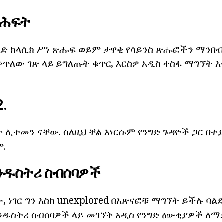
ጻሕፍት
ለድ ክላሲክ ሥነ ጽሑፍ ወይም ታዋቂ የሳይንስ ጽሑፎችን ማንበ
ቀጥለው ገጽ ላይ ይግለጡት ቁጥር, እርስዎ አዲስ ተስፋ ማግኘት 
2.
ተመን ናቸው. ስለዚህ ቸል እነርሱም የንግድ ጉዳዮች ጋር በተያያ
ም.
ኢንዱስትሪ ስብሰባዎች
ው, ነገር ግን እስከ unexplored በአጽናፎቹ ማግኘት ይችሉ ባል
ኢንዱስትሪ ስብሰባዎች ላይ መገኘት አዲስ የንግድ ዕውቂያዎች ለማ