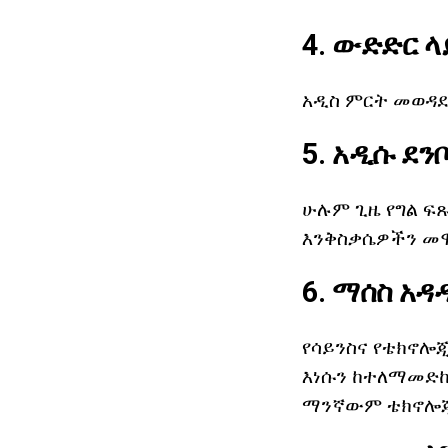
4. ውድድር ላ
አዲስ ምርት መወዳደ
5. አዲሱ ደን
ሁሉም ጊዜ የግል ፍጹ
እንቅስቃሴዎችን መሞ
6. ማሰስ አ
የሳይንስና የቴክኖሎ
እነሱን ከተለማመድኩ
ማንኛውም ቴክኖሎጂ