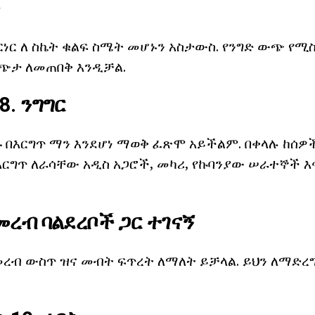
ች
ነር ለ ስኬት ቁልፍ ስሜት መሆኑን አስታውስ. የንግድ ውጭ የሚስብ
ጭታ ለመጠበቅ እንዲቻል.
8. ንግግር
ሱ በእርግጥ ማን እንደሆነ ማወቅ ፈጽሞ አይችልም. በቀላሉ ከሰዎች
እርግጥ ለራሳቸው አዲስ አጋሮች, መካሪ, የኩባንያው ሠራተኞች እ
መረብ ባልደረቦች ጋር ተገናኝ
ረብ ውስጥ ዝና መብት ፍጥረት ለማለት ይቻላል. ይህን ለማድረግ