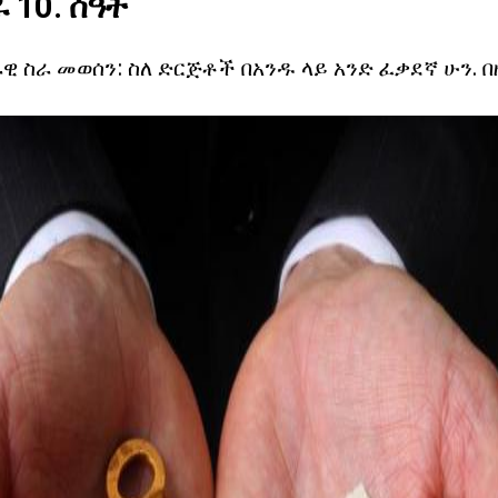
 10. ሰዓት
ዊ ስራ መወሰን: ስለ ድርጅቶች በአንዱ ላይ አንድ ፈቃደኛ ሁን. በ