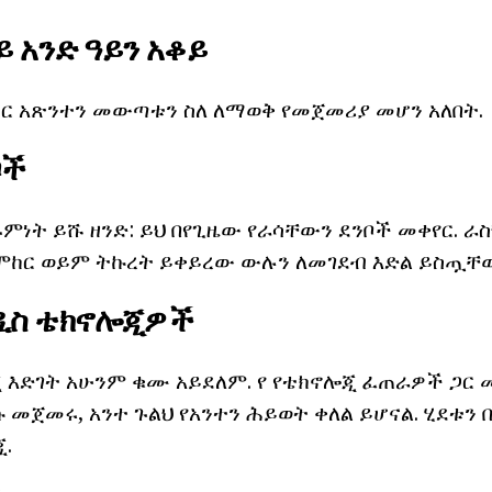
ይ አንድ ዓይን አቆይ
ር አጽንተን መውጣቱን ስለ ለማወቅ የመጀመሪያ መሆን አለበት.
ቦች
ምነት ይሹ ዘንድ: ይህ በየጊዜው የራሳቸውን ደንቦች መቀየር. ራስ
ከር ወይም ትኩረት ይቀይረው ውሉን ለመገደብ እድል ይስጧቸ
ዳዲስ ቴክኖሎጂዎች
ጂ እድገት አሁንም ቁሙ አይደለም. የ የቴክኖሎጂ ፈጠራዎች ጋር 
 መጀመሩ, አንተ ጉልህ የአንተን ሕይወት ቀለል ይሆናል. ሂደቱን
.