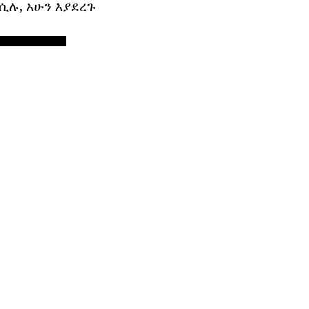
ሲሉ, አሁን እያደረጉ