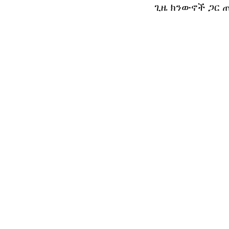
ጊዜ ክንውኖች ጋር 