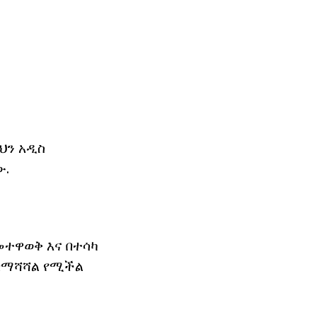
ህን አዲስ
ው.
መተዋወቅ እና በተሳካ
 በማሻሻል የሚችል