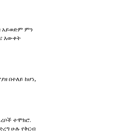
ብ አይወድም ምን
እና እውቀት
ዘ በተለይ ከሆነ,
ደረቦች ተሞክሮ.
ድረግ ሁሉ የቅርብ