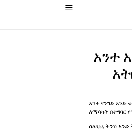
አንተ 
አት
አንተ የንግድ አንድ 
ለማሳካት በተግባር የ
ስለዚህ, ትንሽ አን