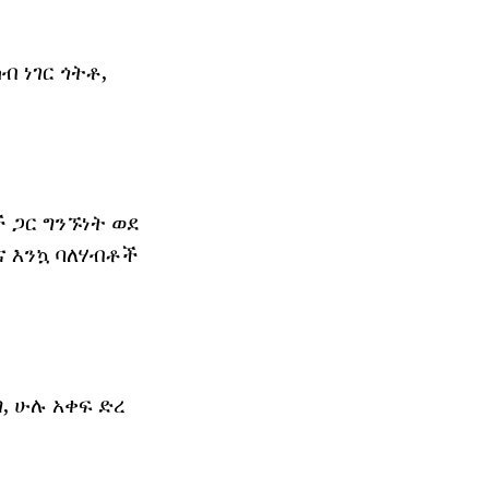
 ነገር ጎትቶ,
 ጋር ግንኙነት ወደ
ና እንኳ ባለሃብቶች
, ሁሉ አቀፍ ድረ