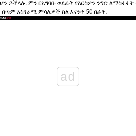
መሆን ይችላሉ. ምን በአግባቡ ወደፊት የእርስዎን ንግድ ለማስፋፋት 
 በጣም አስገራሚ ምሳሌዎች ስለ እናንተ 50 በፊት.
ad