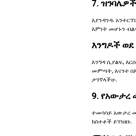
7. ዝንባሌዎ
እያንዳንዱ አንተርፕር
እምነት መሆኑን ብል
እንግዶች ወደ 
እንግዳ ሲያልፍ, እር
መምጣት, እናንተ በ
ታገኛላችሁ.
9. የአውታረ 
ተመሳሳይ አውታረ መ
ክስተቶች ይገንዘቡ.