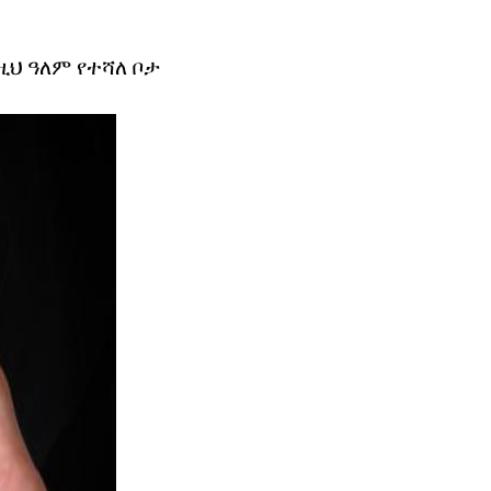
ዚህ ዓለም የተሻለ ቦታ