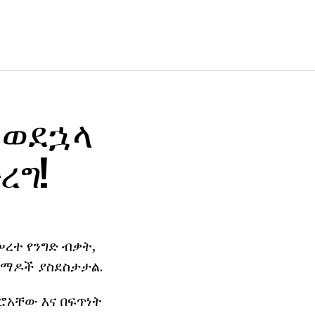
 ወደኋላ
ረግ!
ሠረተ የንግድ ብቃት,
 ልማዶች ያስደስታታል.
ሮአቸው እና በፍጥነት