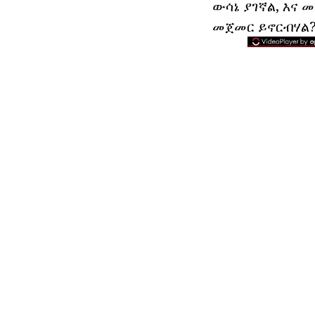
ውሳኔ ያገኛል, እና 
መጀመር ይኖርብሃል?