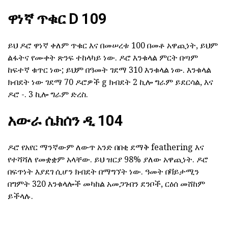
ዋነኛ ጥቁር D 109
ይህ ዶሮ ዋነኛ ቀለም ጥቁር እና በመሠረቱ 100 በመቶ አዋጪነት, ይህም
ልፋትና የሙቀት ጽንፍ ተከላካይ ነው. ዶሮ እንቁላል ምርት በጣም
ከፍተኛ ቁጥር ነው; ይህም በዓመት ገደማ 310 እንቁላል ነው. እንቁላል
ክብደት ነው ገደማ 70 ዶሮዎች g ክብደት 2 ኪሎ ግራም ይደርሳል, እና
ዶሮ -. 3 ኪሎ ግራም ድረስ.
አውራ ሴክሰን ዲ 104
ዶሮ የአየር ማንኛውም ለውጥ አንድ በበቂ ደማቅ feathering እና
የተሻሻለ የመቋቋም አላቸው. ይህ ዝርያ 98% ያለው አዋጪነት. ዶሮ
በፍጥነት እያደገ ሲሆን ክብደት በማግኘት ነው. ዓመት በቫይታሚን
በግምት 320 እንቁላሎች መካከል አመጋገብን ደንቦች, ርዕሰ መሸከም
ይችላሉ.