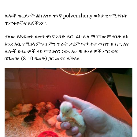
ሌሎች ዝርያዎች ልክ እንደ ዋነኛ polverzheny ወቅታዊ የሚተኩት
ጥምቀቶችና እጆችንም.
ያለው የሕይወት ዘመን ዋነኛ አንድ ዶሮ, ልክ ሌላ ማንኛውም የቤት ልክ
እንደ እሷ የሚበላ ምግብ ምን ጥራት ይህም የተካተቱ ውስጥ ሁኔታ, እና
ሌሎች ሁኔታዎች ላይ የሚወሰን ነው. አመቺ ሁኔታዎች ሥር ወፍ
በሸመገለ (8-10 ዓመት) ጋር መኖር ይችላሉ.