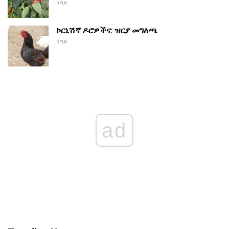
ንግድ
ኮርኒሽኛ ዶሮዎችና: ዝርያ መግለጫ
ንግድ
ad