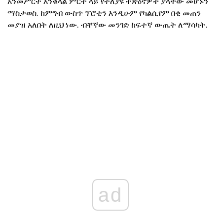
አንመሥርት እንቁላል ምርት ላይ የተለያዩ ተጽዕኖዎች ያላቸው መሆኑን
ማስታወስ. ከምግብ ውስጥ ፕሮቲን እንዲሁም የካልሲየም በቂ መጠን
መያዝ አለበት ለዚህ ነው. ብቸኛው መንገድ ከፍተኛ ውጤት ለማሳካት.
ad