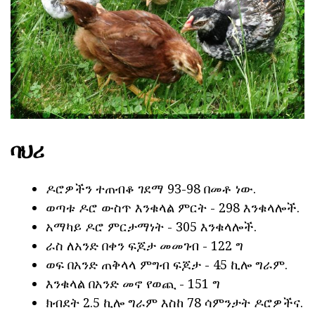
ባህሪ
ዶሮዎችን ተጠብቆ ገደማ 93-98 በመቶ ነው.
ወጣቱ ዶሮ ውስጥ እንቁላል ምርት - 298 እንቁላሎች.
አማካይ ዶሮ ምርታማነት - 305 እንቁላሎች.
ራስ ለአንድ በቀን ፍጆታ መመገብ - 122 ግ
ወፍ በአንድ ጠቅላላ ምግብ ፍጆታ - 45 ኪሎ ግራም.
እንቁላል በአንድ መኖ የወጪ - 151 ግ
ክብደት 2.5 ኪሎ ግራም እስከ 78 ሳምንታት ዶሮዎችና.