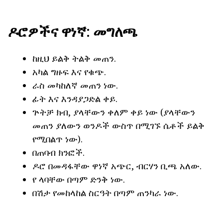
ዶሮዎችና ዋነኛ: መግለጫ
ከዚህ ይልቅ ትልቅ መጠን.
አካል ግዙፍ እና የቁጭ.
ራስ መካከለኛ መጠን ነው.
ፊት እና እንዳያጋድል ቀይ.
ጕትቻ ክብ, ያላቸውን ቀለም ቀይ ነው (ያላቸውን
መጠን ያለውን ወንዶች ውስጥ በሚገኙ ሴቶች ይልቅ
የሚበልጥ ነው).
በጠባብ ክንፎች.
ዶሮ በመዳፋቸው ዋነኛ አጭር, ብርሃን ቢጫ አለው.
የ ላባቸው በጣም ድንቅ ነው.
በሽታ የመከላከል ስርዓት በጣም ጠንካራ ነው.