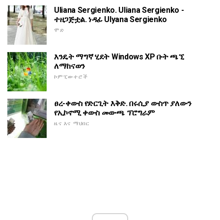
Uliana Sergienko. Uliana Sergienko -
ተዘጋጅቷል. ነዳፊ Ulyana Sergienko
ሞድ
እንዴት ማግኛ ሂደት Windows XP ቡት ጫኚ
ለማከናወን
ኮምፒውተሮች
ፀረ-ቀውስ የድርጊት እቅድ. በሩሲያ ውስጥ ያለውን
የኢኮኖሚ ቀውስ መውጫ ፕሮግራም
ዜና እና ማህበር