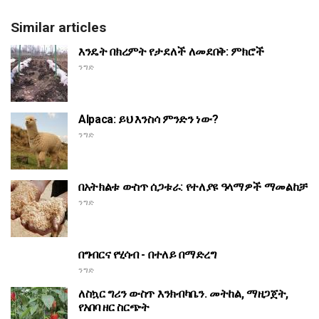
Similar articles
እንዴት በክረምት የታደለች ለመደበቅ: ምክሮች
ንግድ
Alpaca: ይህ እንስሳ ምንድን ነው?
ንግድ
በአትክልቱ ውስጥ ሰጋቱራ: የተለያዩ ዓላማዎች ማመልከቻ
ንግድ
በግብርና የሂሳብ - በተለይ በማድረግ
ንግድ
ለስኳር ግሪን ውስጥ እንክብካቤን. መትከል, ማዘጋጀት,
የአበባ ዘር ስርጭት