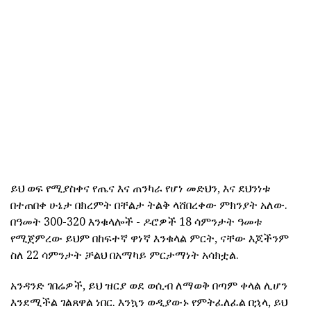
ይህ ወፍ የሚያስቀና የጤና እና ጠንካራ የሆነ መድህን, እና ደህንነቱ
በተጠበቀ ሁኔታ በክረምት በቸልታ ትልቅ ላሸበረቀው ምክንያት አለው.
በዓመት 300-320 እንቁላሎች - ዶሮዎች 18 ሳምንታት ዓመቱ
የሚጀምረው ይህም በከፍተኛ ዋነኛ እንቁላል ምርት, ናቸው እጆችንም
ስለ 22 ሳምንታት ቻልህ በአማካይ ምርታማነት አሳክቷል.
አንዳንድ ገበሬዎች, ይህ ዝርያ ወደ ወሲብ ለማወቅ በጣም ቀላል ሊሆን
እንደሚችል ገልጸዋል ነበር. እንኳን ወዲያውኑ የምትፈለፈል በኋላ, ይህ