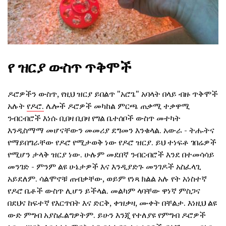
የ ዝርያ ውስጥ ጥቅሞች
ዶሮዎችን ውስጥ, የዚህ ዝርያ ይበልጥ "አሮጌ" አባላት በላይ ብዙ ጥቅሞች
አሉት
የዶሮ.
ሌሎች ዶሮዎች መካከል ምርጫ ጠቃሚ ተቃዋሚ
ንብርብሮች እነሱ ቢበዛ ቢበዛ የግል ቤተሰቦች ውስጥ መተካት
እንዲስማማ መሆናቸውን መመሪያ ደግመን እንቁላል. አውራ - ትሑትና
የማይበግራቸው የዶሮ የሚታወቅ ነው የዶሮ ዝርያ. ይህ ተነፍቶ ገበሬዎች
የሚሆን ታላቅ ዝርያ ነው. ሁሉም መደበኛ ንብርብሮች እንደ በተመሳሳይ
መንገድ - ምንም ልዩ ሁኔታዎች እና እንዲያድጉ መንገዶች አስፈላጊ
አይደለም. ሳልሞኖቹ ጠብቃቸው, ወይም የነጻ ክልል አሉ የት አነስተኛ
የዶሮ ቤቶች ውስጥ ሊሆን ይችላል. መልካም ላባቸው ዋነኛ ምስጋና
በደህና ከፍተኛ የእርጥበት እና ድርቅ, ቀዝቃዛ, ሙቀት በቸልታ. እነዚህ ልዩ
ውድ ምግብ አያስፈልግዎትም. ይሁን እንጂ የተለያዩ የምግብ ዶሮዎች