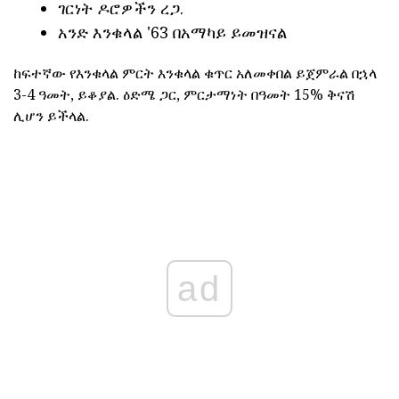
ገርነት ዶሮዎችን ረጋ.
አንድ እንቁላል '63 በአማካይ ይመዝናል
ከፍተኛው የእንቁላል ምርት እንቁላል ቁጥር አለመቀበል ይጀምራል በኋላ
3-4 ዓመት, ይቆያል. ዕድሜ ጋር, ምርታማነት በዓመት 15% ቅናሽ
ሊሆን ይችላል.
ad