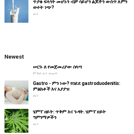
ጥያቄ ፍላጎት መሆኑን ብቻ ሳይሆን ልጆችን ውስጥ ለምን
ወተት ነጭ?
ጤና
Newest
ሠርጉ ለ የመጀመሪያው ሰላጣ
ምግብ እና መጠጥ
Gastro - ምን ነው? የሰደደ gastroduodenitis:
ምልክቶች እና አያያዝ
ጤና
ሄምፕ ዘይት: ጥቅም እና ጉዳት. ሄምፕ ዘይት
ግምገማዎችን
ጤና