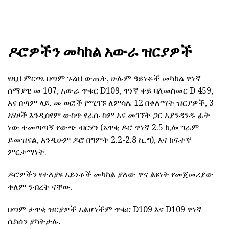
ዶሮዎችን መካከል አውራ ዝርያዎች
የዚህ ምርጫ በጣም ጉልህ ውጤት, ሁሉም ዓይነቶች መካከል ዋነኛ
ሰማያዊ መ 107, አውራ ጥቁር D109, ዋነኛ ቀይ ባለመስመር D 459,
እና በጣም ላይ. መ ወፎች የሚገኙ ለምሳሌ 12 በቀለማት ዝርያዎች, 3
አሃዞች እንዲሰየም ውስጥ የራሱ ስም እና መገኘት ጋር እያንዳንዱ ፊት
ነው ተመጣጣኝ የውጭ ብርሃን (አዋቂ ዶሮ ዋነኛ 2.5 ኪሎ ግራም
ይመዝናል, እንዲሁም ዶሮ በግምት 2.2-2.8 ኪ.ግ), እና ከፍተኛ
ምርታማነት.
ዶሮዎችን የተለያዩ አይነቶች መካከል ያለው ዋና ልዩነት የመጀመሪያው
ቀለም ንብረት ናቸው.
በጣም ታዋቂ ዝርያዎች አልሆነችም ጥቁር D109 እና D109 ዋነኛ
ሴክሰን ያካትታሉ.