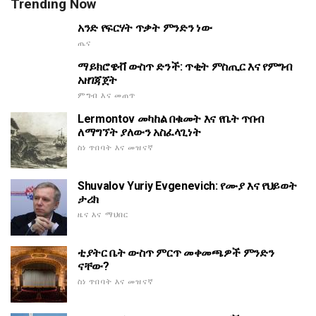
Trending Now
አንድ የፍርሃት ጥቃት ምንድን ነው
ጤና
ማይክሮዌቭ ውስጥ ድንች: ጥቂት ምስጢር እና የምግብ
አዘገጃጀት
ምግብ እና መጠጥ
Lermontov መካከል በቁመት እና የቤት ጥበብ
ለማግኘት ያለውን አስፈላጊነት
ስነ ጥበባት እና መዝናኛ
Shuvalov Yuriy Evgenevich: የሙያ እና የህይወት
ታሪክ
ዜና እና ማህበር
ቲያትር ቤት ውስጥ ምርጥ መቀመጫዎች ምንድን
ናቸው?
ስነ ጥበባት እና መዝናኛ