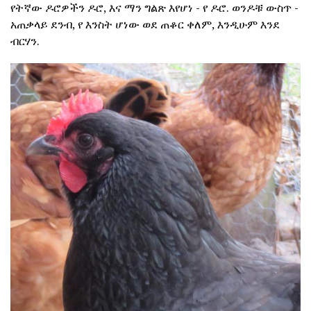
የትኛው ዶሮዎችን ዶሮ, እና ማን ግልጽ እየሆነ - የ ዶሮ. ወንዶቹ ውስጥ -
አጠቃላይ ደንብ, የ እንስት ሆነው ወደ ጠቆር ቀለም, እንዲሁም እንደ
ብርሃን.