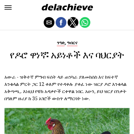
,
ንግድ
ግብርና
የዶሮ ዋነኛ: አይነቶች እና ባህርያት
አውራ - ዝቅተኛ ምግብ ፍሰት ላይ ጠንካራ ያለመከሰስ እና ከፍተኛ
እንቁላል ምርት ጋር 12 ቀለም የተዳቀሉ ያቀፈ ነው ዝርያ ዶሮ እንቁላል
አቅጣጫ,. እነዚህ የቼክ አዳቃዮች ርቀዋል ነበር. አሁን, ይህ ዝርያ በንቃት
በዓለም ዙሪያ ከ 35 አገሮች ውስጥ ለማርባት ነው.