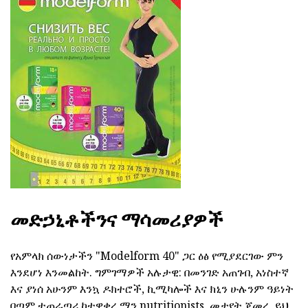
መድኃኒቶችንና ማሳመሪያዎች
የአምላክ ሰውነታችን "Modelform 40" ጋር ዕፅ የሚያደርገው ምን
እንደሆነ እንመልከት. ግምገማዎች አሉታዊ: በመንገድ አጠገብ, አነስተኛ
እና ያነሰ አሁንም እንኳ ዶክተሮች, ኪሚካሎች እና ክኒን ሁሉንም ዓይነት
በጣም ተጠራጣሪ ከተዋቀረ ማን nutritionists, መታየት ጀመረ, ይህ