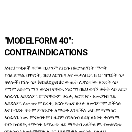
"MODELFORM 40":
CONTRAINDICATIONS
እነዚህ ጥቂቶች ናቸው ቢሆንም እነርሱ በእርግጠኝነት ማወቅ
ያስፈልገናል. በዋናነት, በዚህ እርግዝና እና መታለቢያ. በዚያ ዝግጅት ላይ
ክፍሎች በሽሉ ላይ teratogenic ውጤት ሊኖራቸው እንዴት ላይ
ምንም አስተማማኝ ውሂብ ናቸው, ነገር ግን በዚህ ወሳኝ ወቅት ላይ አደጋ
አስፈላጊ አይደለም. በማናቸውም ሁኔታ, እርግዝና - አመጋገብ ጊዜ
አይደለም. ለመጠቀም በፊት, እርሱ የጤና ሁኔታ ለመገምገም ይችላሉ
እና ክብደት ጥቅም ምክንያት ለማወቅ እንዲችሉ ሐኪም ማማከር
አስፈላጊ ነው. ምናልባትም ከዚያም በግለሰብ ደረጃ ለአንተ ተስማሚ
የሆነ ክብደት, የማጣት አማራጭ ዘዴ ማቅረብ አይችሉም. የመድሃኒቱ
በግለሰብ አለመስማማት ሊኖር እንደሚችል መርሳት, ስለዚህ