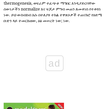
thermogenesis, ወፍራም ተፈጭቶ ማግበር እንዲያድርባቸው
ሰውነታችን normalize እና ፍጆታ ምግብ መጠን ለመቀነስ የተቀየሰ
ነው. ይህ ውስብስብ እሱ በተለያዩ ተክል ተዋጽኦዎች ተጠናክሮ የዕድሜ
ቡድን ላይ ተመርኩዘው, ዕፅ መሠረት ነው; ነው.
ad