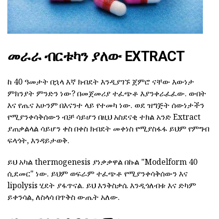
መራራ ብርቱካን ያለው EXTRACT
ከ 40 ዓመታት በኋላ እኛ ክብደት እንዲያገኙ ጀምሮ ናቸው እውነታ
ምክንያት ምንድን ነው? በመጀመሪያ ተፈጭቶ እያንቀራፈፈው. ውበት
እና የጤና አሁንም በእናንተ ላይ የተመካ ነው. ወደ ዝግጅት ሰውነታችን
የሚያንቀሳቅሰውን ብቻ ሳይሆን በዚህ አስደናቂ ተክል አንድ Extract
ያጠቃልላል ሳይሆን ቀስ በቀስ ክብደት መቀነስ የሚያስፋፋ ይህም የምግብ
ፍላጎት, እንዳይታወቅ.
ይህ አካል thermogenesis ያነቃቃዋል በኩል "Modelform 40
ሲደመር" ነው. ይህም ወፍራም ተፈጭቶ የሚያንቀሳቅሰውን እና
lipolysis ሂደት ያፋጥናል. ይህ እንቅስቃሴ እንዲጎለብቱ እና ድካም
ይቀንሳል, ለስላሳ በጥቅስ ውጤት አለው.