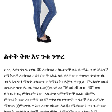
ልቀቅ ቅጽ እና ንቁ ንጥረ
የ ዕፅ, እያንዳንዱ የያዙ 30 እንክብልና ካርቶኖች ላይ ይገኛል. ገበያ ቻይንኛ
የማቅጠኛ እንክብልና ሄዳ ሰዎች አካል ላይ ያላቸውን ተጽዕኖ ተገነዘብኩ
በኋላ እንዲህ ማለት ያለውን ተዓማኒነት በእጅጉ ቀንሷል. ምናልባት በዚህ
ጠንቃቃ ዝንባሌ ጋር ነበረ በመጀመሪያ ዕፅ "Modelform 40" ወደ
ይከበር ነበር, ምክንያት ነው. አሉታዊ ግምገማዎች በራስ-ህክምና
ምክንያት ነው አብዛኞቹ ይህም የተለያዩ የጎንዮሽ ጉዳቶች ላይ ሪፖርት
ማድረግ ጀምረዋል. የ እጽ አንድ ሀኪሙ ለልጁ በሚያዘው ከሆነ ብቻ ነው
ክብደት መቀነስ ጉዳዮች ሙያዊ ምክር ለማግኘት ጊዜ አልጸጸትም