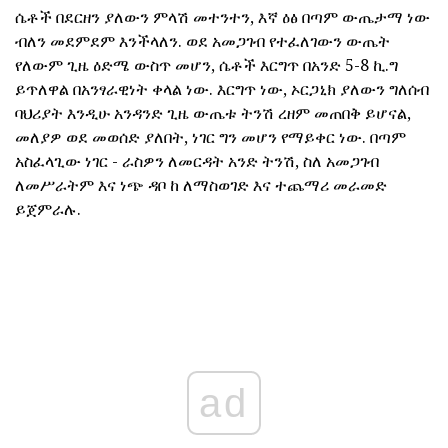
ሴቶች በደርዘን ያለውን ምላሽ መተንተን, እኛ ዕፅ በጣም ውጤታማ ነው
ብለን መደምደም እንችላለን. ወደ አመጋገብ የተፈለገውን ውጤት
የለውም ጊዜ ዕድሜ ውስጥ መሆን, ሴቶች እርግጥ በአንድ 5-8 ኪ.ግ
ይጥለዋል በአንፃራዊነት ቀላል ነው. እርግጥ ነው, ኦርጋኒክ ያለውን ግለሰብ
ባህሪያት እንዲሁ አንዳንድ ጊዜ ውጤቱ ትንሽ ረዘም መጠበቅ ይሆናል,
መለያዎ ወደ መወሰድ ያለበት, ነገር ግን መሆን የማይቀር ነው. በጣም
አስፈላጊው ነገር - ራስዎን ለመርዳት አንድ ትንሽ, ስለ አመጋገብ
ለመሥራትም እና ነጭ ዳቦ ከ ለማስወገድ እና ተጨማሪ መራመድ
ይጀምራሉ.
ad