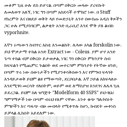
መቆም ጊዜ ሁሉ ደስ ይሆናል. በጣም በቅርቡ መላው ያረፍኩት
ለመለወጥ አለኝ, ነገር ግን በጣም አስደሳች ተሞክሮ ነው. በ Stuff
የክረምት እና በጸደይ ወቅት ላይ የመድኃኒት አንተ በውስጡ አዲስ ቅጾችን
ጋር ሁሉ የሚያስገርም, ልቃቂት አንድ ቢራቢሮ እንደ ሞቅ ያለ ልብስ
vyporhnite.
እኛን ሩጫውን ስብጥር እስቲ እንመልከት. ሌላው አካል forskolin ነው.
ይህ ሞቃታማ ተክል አንድ Extract ነው - Coleus. ያም ሆኖ አንድ
ጌጣ ተክል ብቻ በቅርቡ ይታወቃል, ነገር ግን በቅርቡ ምክንያት ስብ
ክፍፍልን የሚጨምር ጉልበት ወደ መተርጎም ምክንያት የትኛው ዘንድ,
በጣም ጥሩ ነው ሰውነታችን የሚያንቀሳቅሰውን እና የምግብ ፍላጎት
እንዳይታወቅ ይህም ልዩ የማውጣት, ደርሶበታል. እኛ ኃይል እከፍላለሁ
እንደሚገባ መርሳት የለበትም, ወይም ወደ ለማስያዝ እንደገና ለሌላ ጊዜ
ይደረጋል. ይህም ስለ ዝግጅት "Modelform 40 SSPS" ይህ ባህሪ
ግምገማዎች ነው በጣም ብሩህ የለም ናቸው. አንተ ቁጭ ግሉኮስነት
ምግቦችን እና ጣፋጭ ብዙ መብላት የሚቀጥሉ ከሆነ, ክብደት መቀነስ
ይቻላል ሊከሰት አይደለም ነው.