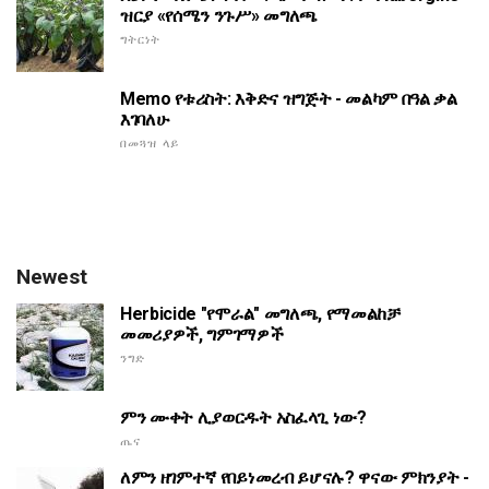
ዝርያ «የሰሜን ንጉሥ» መግለጫ
ግትርነት
Memo የቱሪስት: እቅድና ዝግጅት - መልካም በዓል ቃል
እገባለሁ
በመጓዝ ላይ
Newest
Herbicide "የሞራል" መግለጫ, የማመልከቻ
መመሪያዎች, ግምገማዎች
ንግድ
ምን ሙቀት ሊያወርዱት አስፈላጊ ነው?
ጤና
ለምን ዘገምተኛ የበይነመረብ ይሆናሉ? ዋናው ምክንያት -