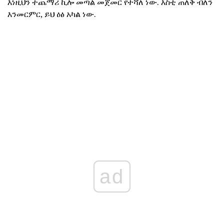
እነዚህን ተጨማሪ ኪሎ መጣል መጀመር የተሻለ ነው. እስቲ ጠለቅ ብለን
እንመርምር, ይህ ዕፅ አካል ነው.
ad