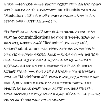
ክብደት መቀነስ ሂደት ውጤት በእርግጥ የረጅም ናቸው ልክ እንደ የራሱን
ፍጥነት መከተል አለበት. በተጨማሪም, nutritionists ያለውን ዕፅ
"Modelform 40" ስለ ሆርሞን መጠን ለመጨመር እንመክራለን.
የጎንዮሽ ጉዳቶች ደግሞ እየጨመረ ነው.
ማንኛውም ዕፅ ጋር እንደ እኛ አሁን ይበልጥ በዝርዝር እንመለከታለን
ይህም ስለ contraindications እና የጎንዮሽ ጉዳቶች, በርካታ አለው.
ይሁን እንጂ አብዛኞቹ ሴቶች "Reduxine" ያሉ መድኃኒቶች,
እንዲሁም sibutramine የያዙ የቻይና እንክብልና እና የመሳሰሉት
ንጥረ ነገሮች ተጋላጭ ተደርጓል. እነዚህ መድኃኒቶች በሙሉ ልብ ግፊት
ቢዘል, እየመታ ሲጀምር እውነታ ሊያስከትል እና እጅ መንቀጥቀጥ
ይጀምራሉ. ይህ ዕጽ ወዲያውኑ መውሰድ ማቆም ያለበት መሆኑን
እርግጠኛ ምልክት ነው. ይሁን እንጂ ይህ እንዴት ተግባራዊ እንዳልሆነ
የማቅጠኛ "Modelform 40". የእርሱ የመግቢያ በኋላ ማጣትና ከልክ,
መደበኛ, ደህና መሆን ይቆያል. የ ዕፅ አንድ የተወሰነ የዕድሜ ቡድን
የተዘጋጀ, እና ስለዚህ በጣም በቀስታ እርምጃ ነው. በዚህ ምክንያት,
እናንተ ከእንግዲህ እኛ የሚፈልጉ በላይ ሊቆይ ይችላል ውጤት ይጠብቁ;
ነገር ግን ዕፅ በትክክል የጤና የሚጎዳ አይደለም.