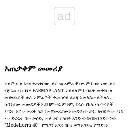
ad
አጠቃቀም መመሪያ
ቀደም ሲል እንደተጠቀሰው, ይህ ዕፅ አምራች በጣም ከባድ ነው. ይህ
የጀርመን ኩባንያ FARMAPLANT. አይደለም ክብደት መቀነስ ለ
መድኃኒቶች ሁሉ አምራቾች ተመሳሳይ ደረጃ እመካለሁ ይችላሉ.
ኩባንያው መውደዶችን ይህም ዛሬ ምንም, የራሱ የክሊኒክ ጥናቶች
ምርት እና መሠረት ላይ የመጀመሪያውን መድሃኒት ይፋ. ክብደት መቀነስ
- መድኃኒት በመውሰድ, መታወስ ያለበት አንድ ውስብስብ ሂደት ነው
"Modelform 40". የሚገኝ አንድ በበቂ ወግ አጥባቂ የሚደገፉ