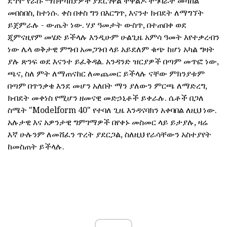
ደግሞ የራሱ ማስተካከያዎች ያደርገዋል ተዋልዶ ተግባራት መካከል
መበስበስ, ከተነሱ. ቀስ በቀስ ግን በእርግጥ, እናንተ ክብደት ለማግኘት
ይጀምራሉ - ውጤት ነው. ሃያ ዓመታት ውስጥ, በተጠበቀ ወደ
ጂምናዚየም መሄድ ይችላሉ እንዲሁም ሁልጊዜ አምሳ ዓመት እየተቃረብን
ነው ሌላ ወቅታዊ ምግብ አመጋገብ ላይ አይደለም ቁጭ ከሆነ አካል ግዛት
ያሉ ጽንፍ ወደ እናንተ ይፈቅዳል. አንዳንድ ዝርያዎች በጣም መጥፎ ነው,
ጫና, ስለ ምት ለማጠናከር ለመጨመር ይችላሉ ናቸው ምክንያቱም
በጣም በጥንቃቄ እንደ መሆን አለበት ማን ያለውን ምርጫ ለማድረግ,
ክብደት መቀነስ የሚሆን ዘመናዊ መድኃኒቶች ይቀራሉ. ሴቶች በጋለ
ስሜት "Modelform 40" የተባለ ጊዜ እንዳናባክን አቀባበል ለዚህ ነው.
አሉታዊ እና አዎንታዊ ግምገማዎች በየቀኑ መስመር ላይ ይታያሉ, ዛሬ
እኛ ሁሉንም ለመሸፈን ጥረት ያደርጋል, ስለዚህ የራሳቸውን አስተያየት
ከመስጠት ይችላሉ.