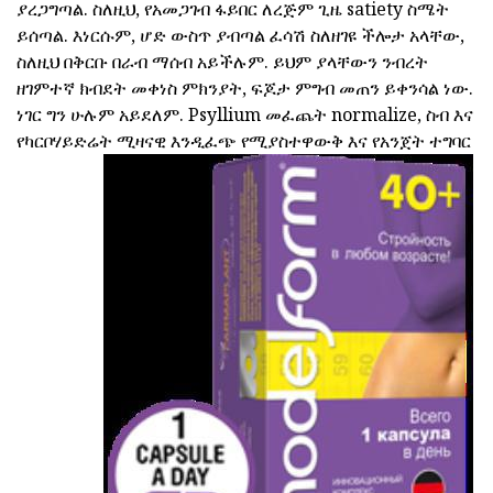
ያረጋግጣል. ስለዚህ, የአመጋገብ ፋይበር ለረጅም ጊዜ satiety ስሜት
ይሰጣል. እነርሱም, ሆድ ውስጥ ያብጣል ፈሳሽ ስለዘገዩ ችሎታ አላቸው,
ስለዚህ በቅርቡ በራብ ማሰብ አይችሉም. ይህም ያላቸውን ንብረት
ዘገምተኛ ክብደት መቀነስ ምክንያት, ፍጆታ ምግብ መጠን ይቀንሳል ነው.
ነገር ግን ሁሉም አይደለም. Psyllium መፈጨት normalize, ስብ እና
የካርቦሃይድሬት ሚዛናዊ እንዲፈጭ የሚያስተዋውቅ እና የአንጀት ተግባር