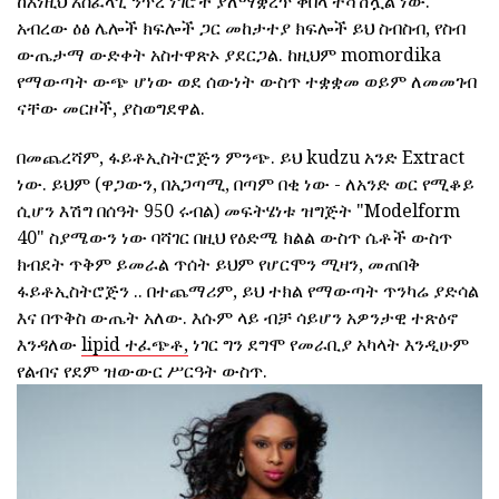
ከእነዚህ አስፈላጊ ንጥረ ነገሮች ያለማቋረጥ ቅበላ ተሻሽሏል ነው.
አብረው ዕፅ ሌሎች ክፍሎች ጋር መከታተያ ክፍሎች ይህ ስብስብ, የስብ
ውጤታማ ውድቀት አስተዋጽኦ ያደርጋል. ከዚህም momordika
የማውጣት ውጭ ሆነው ወደ ሰውነት ውስጥ ተቋቋመ ወይም ለመመገብ
ናቸው መርዞች, ያስወግደዋል.
በመጨረሻም, ፋይቶኢስትሮጅን ምንጭ. ይህ kudzu አንድ Extract
ነው. ይህም (ዋጋውን, በአጋጣሚ, በጣም በቂ ነው - ለአንድ ወር የሚቆይ
ሲሆን እሽግ በሰዓት 950 ሩብል) መፍትሄነቱ ዝግጅት "Modelform
40" ስያሜውን ነው ባሻገር በዚህ የዕድሜ ክልል ውስጥ ሴቶች ውስጥ
ክብደት ጥቅም ይመራል ጥሰት ይህም የሆርሞን ሚዛን, መጠበቅ
ፋይቶኢስትሮጅን .. በተጨማሪም, ይህ ተክል የማውጣት ጥንካሬ ያድሳል
እና በጥቅስ ውጤት አለው. እሱም ላይ ብቻ ሳይሆን አዎንታዊ ተጽዕኖ
እንዳለው
lipid ተፈጭቶ,
ነገር ግን ደግሞ የመራቢያ አካላት እንዲሁም
የልብና የደም ዝውውር ሥርዓት ውስጥ.