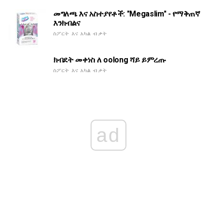
መግለጫ እና አስተያየቶች: "Megaslim" - የማቅጠኛ
እንክብልና
ስፖርት እና አካል ብቃት
ክብደት መቀነስ ለ oolong ሻይ ይምረጡ
ስፖርት እና አካል ብቃት
ad