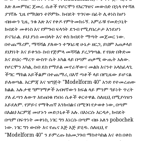
እጽ ለመምከር ጀመረ. ሴቶች የሆርሞን የእርግዝና መውሰድ በኋላ የተሻለ
ያገኛሉ ጊዜ የማህፀን ተሾምኩ. ክብደት ጥገናው በፊት ሊቀነስ ከሆነ
ብዙውን ጊዜ, ንቁ እጽ እና የቀዶ የምትመክሩኝ. አምራቹ የመድኃኒት
ክብደት መቀነስ እና የምግብ ፍላጎት ደንብ የሚያበረታታ እንደሆነ
ይናገራል. ይህ ያነሰ መብላት እና ቀስ ክብደት ማጣት መጀመር ነው.
በተጨማሪም, ማሻሻል ያለውን ተግባራዊ ሁኔታ ዘርጋ, ይህም አጠቃላይ
ደህንነት እና ይቀንሱ ስብ የጅምላ መሻሻል ያረጋግጣል. የ የዕጽ በቅድመ
እና ድህረ-ማረጥ ውስጥ ሴት አካል ላይ በጣም ጠቃሚ ውጤት አለው.
የሆርሞን አካል, ስብ ደስ የማይል መኖራቸውና መልክ እናንተ አላስፈላጊ
ችግር ማከል አይችልም በተጨማሪ, በእኛ ጣቶች ላይ በየጊዜው ይሆናል
ይለወጣል. እርምጃ እና ዝግጅት "Modelform 40" አንድ የተመረጠው
ክልል. አሉታዊ ግምገማዎች አብዛኛውን ክፍል ላይ ምንም ዓይነት ጥረት
ያለ ፈጣን ለውጥ እየጠበቁ የነበሩ ሴቶች ቀርተዋል. ስለዚህ, በሚያሳዝን
አይደለም. የቻይና የማቅጠኛ እንክብልና በሚገባ የታወቀ ነው, በጣም
በእልህ እርምጃ መሆኑን መድኃኒቶች አሉ. በእነርሱ እርዳታ, ክብደት
በጣም በፍጥነት መቀነስ, ነገር ግን እነርሱ በጣም ብዙ አለን pobochek
ነው. ነገር ግን ውበት እና የጤና እጅ እጅ ይሂዱ. ስለዚህ, የ
"Modelform 40" ን ይምረጡ ከአመጋገብ ማስተካከል እና ቀስ በቀስ