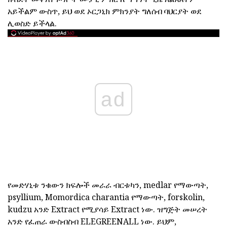
አይችልም ውስጥ, ይህ ወደ ኦርጋኒክ ምክንያት ግለሰብ ባህርያት ወደ
ሊወስድ ይችላል.
ad
የመድሃኒቱ ንቁውን ክፍሎች መራራ ብርቱካን, medlar የማውጣት,
psyllium, Momordica charantia የማውጣት, forskolin,
kudzu አንድ Extract የሚያሳይ Extract ነው. ዝግጅት መሠረት
አንድ የፈጠራ ውስብስብ ELEGREENALL ነው. ይህም,