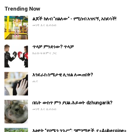
Trending Now
ልጆች ክለብ "ዘልለው" - የሚስብ አዝናኝ, አስደሳች!
መነሻ እና ቤተሰብ
ጥላቻ ምንድነው? ጥላቻ
ከራስ-ፍጽምና ጋር
እንደራስ ስሜታዊ ሊዝል ለመጠበቅ?
ጤና
በቤት ውስጥ ምን ያህል ሕይወት dzhungarik?
መነሻ እና ቤተሰብ
እፅዋት "የሰሜን ንጉሥ": ግምገማዎች. የ «Aubergine»