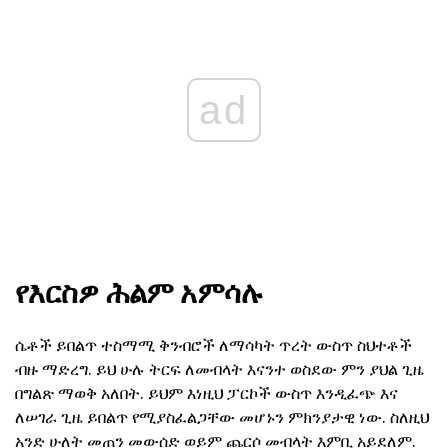
ad
የእርስዎ ሕልም አምሳሉ
ሴቶች ይበልጥ ተስማሚ ቅንብሮች ለማሳካት ጥረት ውስጥ ስህተቶች
ብዙ ማድረግ. ይህ ሁሉ ትርፍ ለመብላት እናንተ ወስደው ምን ያህል ጊዜ
በግልጽ ማወቅ አለበት. ይህም እነዚህ ፓርኮች ውስጥ እንዲፈጭ እና
ለሠገራ ጊዜ ይበልጥ የሚያስፈልጋቸው መሆኑን ምክንያታዊ ነው. ስለዚህ
አንድ ሁለት መጠን መውሰድ ወይም ጨርሶ መብላት እምቢ አይደለም.