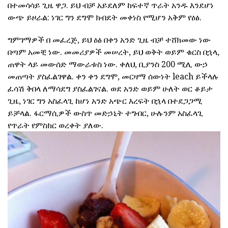
በተመሳሳይ ጊዜ ዋጋ. ይህ ብቻ አይደለም ከፍተኛ ጥራት አንዱ እንደሆነ
ውጭ ይዞራል: ነገር ግን ደግሞ ክብደት መቀነስ የሚሆን አቅም የዕፅ.
ግምገማዎች በ መፈረጅ, ይህ ዕፅ በቀን አንድ ጊዜ ብቻ ተሸክመው ነው
በጣም አመቺ ነው. መመሪያዎች መሠረት, ይህ ወቅት ወይም ቁርስ በኋላ,
ጠዋት ላይ መውሰድ ማውራቱስ ነው. ቀለህ, ቢያንስ 200 ሚሊ ውኃ
መጠጣት ያስፈልገዋል. ቀን ቀን ደግሞ, መርዛማ ሰውነት leach ይችላሉ
ፈሳሽ ቅበላ ለማሳደግ ያስፈልገናል. ወደ አንድ ወይም ሁለት ወር ቆይታ
ጊዜ, ነገር ግን አስፈላጊ ከሆነ አንድ አጭር እረፍት በኋላ በተደጋጋሚ
ይቻላል. ፋርማሲዎች ውስጥ መድኃኒት ተግብር, ሁሉንም አስፈላጊ
የጥራት የምስክር ወረቀት ያለው.