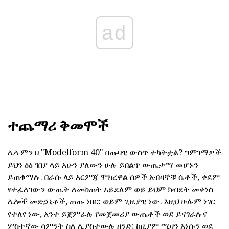
ad
ተጨማሪ ቅመሞች
ሌላ ምን በ "Modelform 40" በጡባዊ ውስጥ ተካትቷል? ግምገማዎች
ይህን ዕፅ ገበያ ላይ አሁን ያለውን ሁሉ ይበልጥ ውጤታማ መሆኑን
ይጠቁማሉ. በራሱ ላይ እርምጃ ሞክረዋል ሰዎች አብዛኞቹ ሴቶች, ቀደም
የተፈለገውን ውጤት ለመስጠት አይደለም ወይ ይህም ክብደት መቀነስ
ሌሎች መድኃኒቶች, ጠጡ ነበር; ወይም ጊዜያዊ ነው. እዚህ ሁሉም ነገር
የተለየ ነው, አንተ ይጀምራሉ የመጀመሪያ ውጤቶች ወደ ይናገራሉና
ሦስተኛው ሳምንት ስለ ሊያስተውሉ ዘንድ; ከዚያም ሚዛን እነሱን ወደ