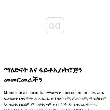
ad
ማዕድናት እና ፋይቶኢስትሮጅን
መመርመራችን
Momordica charantia የማውጣት microelements ጋር አካል
ለመስጠት በዋነኝነት ያስፈልጋል. ይህ ካልሲየም, ፖታሲየም, ማግኒዥየም
እና ብረት. በዚህም ምክንያት, የምግብ ፍላጎት እና የጨጓራ ቁጥጥር