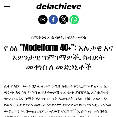
,
ስፖርት እና አካል ብቃት
ክብደት መቀነስ
የ ዕፅ "Modelform 40+": አሉታዊ እና
አዎንታዊ ግምገማዎች. ክብደት
መቀነስ ለ መድኃኒቶች
ሴት ከአርባ ዓመት በኋላ, ብዙውን ጊዜ ክብደት እንዲያገኙ ይጀምራል.
ጣፋጭ እና ጎጂ ምግብ ለዚህ ተወቃሽ ተፈጭቶ ያዘገየዋል, እና ሕይወት,
ቁጭ ስራ እና ስሜት ያለንን ፍጥነት ለመብላት. የእሱ ንክኪ አደረገ እና
የጤና ሁኔታ የተሻለ መንገድ አይደለም ተጽዕኖ እንደሆነ ማለቂያ የሌለው
ውጥረት ነው. በመጨረሻም, መለወጥ ሆርሞኖችን, ሰውነት ቀስ በቀስ