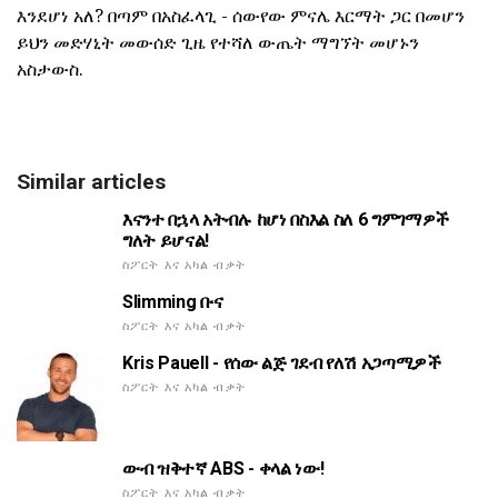
እንደሆነ አለ? በጣም በአስፈላጊ - ሰውየው ምናሌ እርማት ጋር በመሆን
ይህን መድሃኒት መውሰድ ጊዜ የተሻለ ውጤት ማግኘት መሆኑን
አስታውስ.
Similar articles
እናንተ በኋላ አትብሉ ከሆነ በስእል ስለ 6 ግምገማዎች
ግለት ይሆናል!
ስፖርት እና አካል ብቃት
Slimming ቡና
ስፖርት እና አካል ብቃት
Kris Pauell - የሰው ልጅ ገደብ የለሽ አጋጣሚዎች
ስፖርት እና አካል ብቃት
ውብ ዝቅተኛ ABS - ቀላል ነው!
ስፖርት እና አካል ብቃት