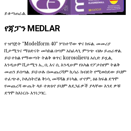
ይቆጣጠራል.
የጃፓን MEDLAR
የ ዝግጅት "Modelform 40" ሦስተኛው ዋና ክፍል. መመሪያ
ቪታሚንና ማዕድናት መካከል በጣም አስፈላጊ ምንጭ ብሎ ይጠራዋል.
ይህ ተክል የማውጣት ትልቅ ቁጥር korosolievu አሲድ ይዟል,
እንዲሁም ቪታሚን ኤ, ቢ እና ሲ እንዲሁም የአካል የፖታስየም ትልቅ
መጠን ይሰጣል. ይህ ሁሉ በመጨረሻም ኪሳራ ክብደት የሚወስደው ይህም
ተፈጭቶ, ኮሌስትሮል ቅነሳ, መሻሻል ይነካል. ሆኖም, ዕፅ ክፍል ደግሞ
የመጨረሻ ውጤት ላይ ተጽዕኖ ይህም ለደጋፊዎች ያላቸው እንደ ዎቹ
ደግሞ ከእነርሱ እንነጋገር.