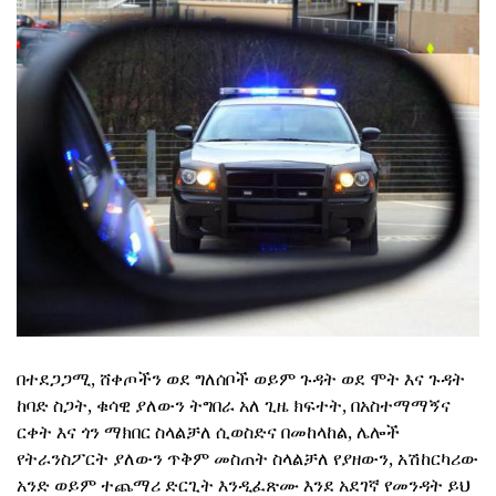
በተደጋጋሚ, ሸቀጦችን ወደ ግለሰቦች ወይም ጉዳት ወደ ሞት እና ጉዳት
ከባድ ስጋት, ቁሳዊ ያለውን ትግበራ አለ ጊዜ ክፍተት, በአስተማማኝና
ርቀት እና ጎን ማክበር ስላልቻለ ሲወስድና በመከላከል, ሌሎች
የትራንስፖርት ያለውን ጥቅም መስጠት ስላልቻለ የያዘውን, አሽከርካሪው
አንድ ወይም ተጨማሪ ድርጊት እንዲፈጽሙ እንደ አደገኛ የመንዳት ይህ