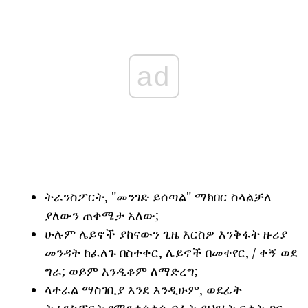
ad
ትራንስፖርት, "መንገድ ይሰጣል" ማክበር ስላልቻለ
ያለውን ጠቀሜታ አለው;
ሁሉም ሌይኖች ያከናውን ጊዜ እርስዎ እንቅፋት ዙሪያ
መንዳት ከፈለጉ በስተቀር, ሌይኖች በመቀየር, / ቀኝ ወደ
ግራ; ወይም እንዲቆም ለማድረግ;
ላተራል ማስገቢያ እንደ እንዲሁም, ወደፊት