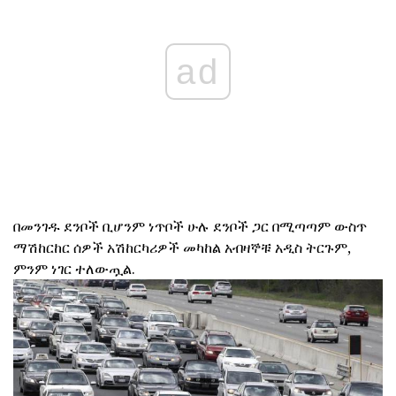
ad
በመንገዱ ደንቦች ቢሆንም ነጥቦች ሁሉ ደንቦች ጋር በሚጣጣም ውስጥ
ማሽከርከር ሰዎች አሽከርካሪዎች መካከል አብዛኞቹ አዲስ ትርጉም,
ምንም ነገር ተለውጧል.