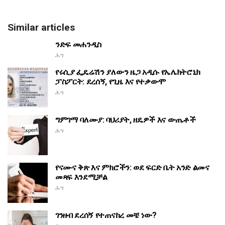
Similar articles
ንድፍ መሐንዲስ
ሕግ
የሩሲያ ፌዴሬሽን ያለውን ዜጋ አዲሱ የኤሌክትሮኒክ
ፓስፖርት: ደረሰኝ, የጊዜ እና የተቃውሞ
ሕግ
ግምገማ ባለሙያ: ባህሪያት, ዘዴዎች እና ውጤቶች
ሕግ
የናሙና ቅጽ እና ምክሮችን: ወደ ፍርድ ቤት አንድ ልመና
መጻፍ እንደሚቻል
ሕግ
ገንዘብ ደረሰኝ የተጠናከረ መቼ ነው?