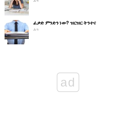
ሕግ
ፈቃድ ምንድን ነው? ዝርዝር ትንተና
ሕግ
ad