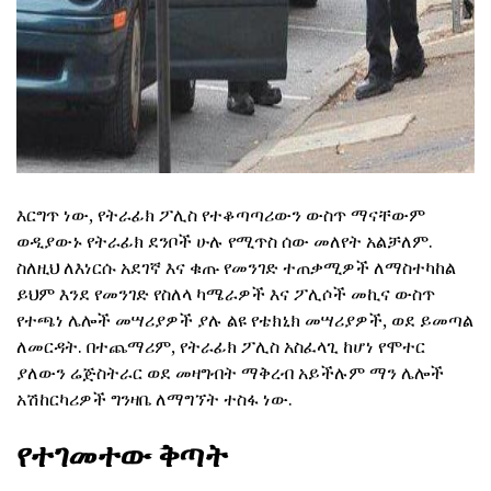
እርግጥ ነው, የትራፊክ ፖሊስ የተቆጣጣሪውን ውስጥ ማናቸውም
ወዲያውኑ የትራፊክ ደንቦች ሁሉ የሚጥስ ሰው መለየት አልቻለም.
ስለዚህ ለእነርሱ አደገኛ እና ቁጡ የመንገድ ተጠቃሚዎች ለማስተካከል
ይህም እንደ የመንገድ የስለላ ካሜራዎች እና ፖሊሶች መኪና ውስጥ
የተጫነ ሌሎች መሣሪያዎች ያሉ ልዩ የቴክኒክ መሣሪያዎች, ወደ ይመጣል
ለመርዳት. በተጨማሪም, የትራፊክ ፖሊስ አስፈላጊ ከሆነ የሞተር
ያለውን ሬጅስትራር ወደ መዛግብት ማቅረብ አይችሉም ማን ሌሎች
አሽከርካሪዎች ግንዛቤ ለማግኘት ተስፋ ነው.
የተገመተው ቅጣት