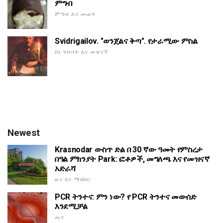
ምግብ
ምግብ እና መጠጥ
Svidrigailov. "ወንጀልና ቅጣ". የታራሚው ምስል
ስነ ጥበባት እና መዝናኛ
Newest
Krasnodar ውስጥ ድል በ 30 ኛው ዓመት የምስረታ
በዓል ምክንያት Park: ፎቶዎች, መግለጫ እና የመዝናኛ
አድራሻ
ዜና እና ማህበር
PCR ትንተና: ምን ነው? የ PCR ትንተና መውሰድ
እንደሚቻል
ጤና