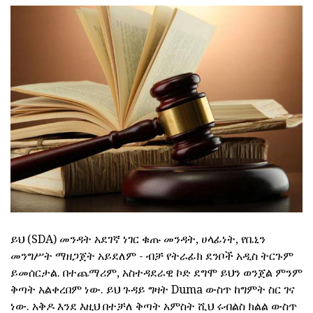
ይህ (SDA) መንዳት አደገኛ ነገር ቁጡ መንዳት, ሀላፊነት, የቤኒን
መንግሥት ማዘጋጀት አይደለም - ብቻ የትራፊክ ደንቦች አዲስ ትርጉም
ይመሰርታል. በተጨማሪም, አስተዳደራዊ ኮድ ደግሞ ይህን ወንጀል ምንም
ቅጣት አልቀረበም ነው. ይህ ጉዳይ ግዛት Duma ውስጥ ከግምት ስር ገና
ነው. አቅዶ እንደ እዚህ በተቻለ ቅጣት አምስት ሺህ ሩብልስ ክልል ውስጥ