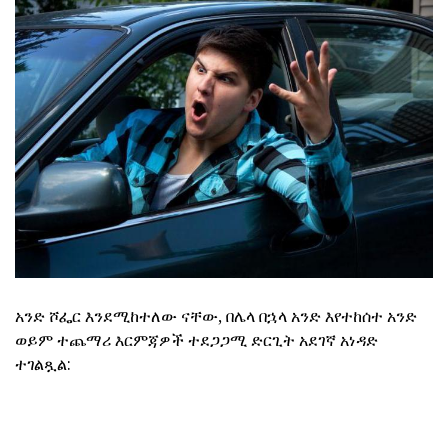
አንድ ሾፌር እንደሚከተለው ናቸው, በሌላ በኋላ አንድ እየተከሰተ አንድ
ወይም ተጨማሪ እርምጃዎች ተደጋጋሚ ድርጊት አደገኛ አነዳድ
ተገልጿል: