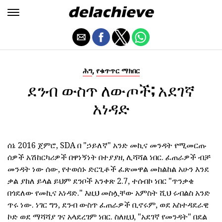
,
ሕግ
የቁጥጥር ማክበር
ደንብ ውስጥ ለውጦች; አደገኛ
አነዳድ
ሰኔ 2016 ጀምሮ, SDA በ "ኃይለኛ" አንድ መኪና መንዳት የሚመርጡ
ሰዎች አሽከርካሪዎች በዋነኝነት በተያያዘ, ሊሻሻል ነበር. ፈጠራዎች ብቻ
መንዳት ነው ሰው, የተወሰኑ ድርጊቶች ፈጽመዋል መከልከል አሁን እንደ
ቃል ያከለ ይላል ይህም ደንቦች አንቀጽ 2.7, ተሰብኮ ነበር "ጥንቃቄ
በጎደለው የመኪና አነዳድ." እዚህ መስሏቸው አምስት ሺህ ሩብልስ አንድ
ጥሩ ነው. ነገር ግን, ደንብ ውስጥ ፈጠራዎች ቢኖሩም, ወደ አስተዳደራዊ
ኮድ ወደ ማሻሻያ ገና አላደረገም ነበር. ስለዚህ, "አደገኛ የመንዳት" በደል