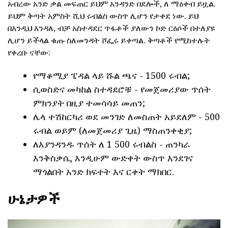
አብረው አንድ ቃል መፍጠር ይህም አንዳንድ በደሎች, ለ ማዕቀብ ይዟል.
ይህም ቅጣት አምስት ሺህ ሩብልስ ውስጥ ሊሆን የታቀደ ነው. ይህ
በእንዲህ እንዳለ, ብቻ አስተዳደር ጥፋቶች ያለውን ኮድ ርዕሶች በተለያዩ
ሊሆን ይችላል ቁጡ ስለመንዳት ሾፌሩ ይቀጣል. ቅጣቶች የሚከተሉት
የቀረቡ ናቸው:
የማቆሚያ ፔዳል ላይ ሹል ጫና - 1500 ሩብል;
ሲወስድና መካከል ስተዳደሮቹ - የመጀመሪያው ጥሰት
ምክንያት በዚያ ተመሳሳይ መጠን;
ሌላ ተሽከርካሪ ወደ መንገድ ለመስጠት አይደለም - 500
ሩብል ወይም (ለመጀመሪያ ጊዜ) ማስጠንቀቂያ;
ለእያንዳንዱ ጥሰት ለ 1 500 ሩብልስ - ጠንካራ
እንቅስቃሴ, እንዲሁም ውድቀት ውስጥ እንደገና
ማጎልበት አንድ ክፍተት እና ርቀት ማክበር.
ሁኔታዎች