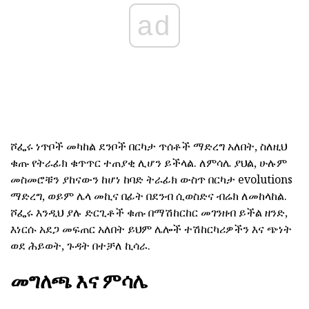
ad
ሾፌሩ ነጥቦች መካከል ደንቦች በርካታ ጥሰቶች ማድረግ አለበት, ስለዚህ
ቁጡ የትራፊክ ቁጥጥር ተጠያቂ ሊሆን ይችላል. ለምሳሌ ያህል, ሁሉም
መስመሮቹን ያከናውን ከሆነ ከባድ ትራፊክ ውስጥ በርካታ evolutions
ማድረግ, ወይም ሌላ መኪና በፊት በደንብ ሲወስድና ብሬክ ለመከላከል.
ሾፌሩ እንዲህ ያሉ ድርጊቶች ቁጡ በማሽከርከር መገንዘብ ይችል ዘንድ,
እነርሱ አደጋ መፍጠር አለበት ይህም ሌሎች ተሽከርካሪዎችን እና ጭነት
ወደ ሕይወት, ጉዳት በተቻለ ኪሳራ.
መግለጫ እና ምሳሌ