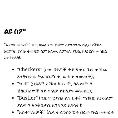
ልዩ ስም
"አደገኛ መንዳት" ፍቺ ክፍል ነው ይህም እያንዳንዱ ሾፌር የችኮላ
እርምጃ, የራሱ ተወዳጅ ስም አለው. ለምሳሌ ያህል, ከእነርሱ መካከል
አንዳንዶቹ:
"Checkers" (ሁሉ ባንዶች ተቆጣጠሩ ጊዜ ጠንካራ
እንቅስቃሴ ትራንስፖርት, ውስጥ ለውጦች);
"ነርቭ" (ኃይለኛ አሽከርካሪዎች, ከሌሎች A
ሽከርካሪዎች ላይ ጣልቃ የተለያዩ መፍጠር);
"Bustler" (ጊዜ የሚያስፈልግ ርቀት ማክበር አይደለም
ያለውን እንቅስቃሴ አንዳንድ አባላት);
"አስተማሪዎች" (ሌላ ትራንስፖርት በፊት ሹል መሠረተ