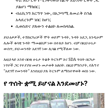
ትራንስፖርት የሚንቀሳቀሱ በፊት ደህንነት ርቀት ጋር
ያልሆነ ማክበር;
ብሬኪንግ እርግጥ ነው, በአጋጣሚ ለመራቅ ስንል
አላደረጉም ነበር ከሆነ;
ሲወስድና ያለውን ተልዕኮ ለመከላከል.
ይህ ዕቃዎች, ተሽከርካሪዎች ሞት ወይም ጉዳት, ጉዳት አደጋ, እንዲሁም
ሌሎች ቁሳዊ ጉዳት ማመልከቻ ነው በተለይ ከሆነ. ብቻ በዚህ ሁኔታ
ውስጥ, ይህ መንዳት አደገኛ ነው ሊባል የሚችለው ነው.
እዚህ ላይ አንድ በበቂ ሁኔታ ትልቅ ትርጉም እና SDA ጥሰት በርካታ
ነጥቦች ጋር የተያያዘ መሆኑ መታወቅ አለበት. በዚህ ምክንያት, የሕግ የ
"አደገኛ የመንዳት" እንደዚህ ያለ ትርጉም ለማስተዋወቅ ወሰነ ነው.
የ ጥሰት ቋሚ ይሆናል እንደመሆኑ?