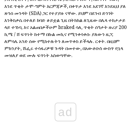
እንደ ጥቂት ታሞ-ግምት እርምጃዎች, በቀጥታ እንደ አደገኛ እንደዚህ ያለ
ጽንሰ መንዳት (SDA) ጋር የተያያዙ ናቸው. ይህም በደንብ ድንገት
እንቅስቃሴ በተለይ ከባድ ቆይቷል ጊዜ በትክክል ለጊዜው በሌላ ተከታታይ
ላይ ተገነባ, እና አልጠበቃችሁም braked ሳለ, ጥቂት ሰዓታት ዙሪያ 200
ኪሜ / ሸ ፍጥነት ከተማ በኩል መኪና የሚንቀሳቀሱ ያለውን ዜጋ;
ለምሳሌ አንድ ሰው የሚከተሉትን ለመጥቀስ ይችላሉ. ርቀት. በዚህም
ምክንያት, ሹፌሩ ተሳፋሪዎቹ ጉዳት በመተው, በአውቶቡስ ውስጥ የኋላ
መዝለያ ወደ ሙሉ ፍጥነት አስወጣቸው.
ad