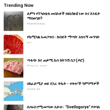
Trending Now
ለምን የፕላስቲክ መስኮቶች misted ነው እና እንዴት
ማስወገድ?
Homeliness
የኬሚካል አመጋገብ - ክብደት ማጣት አዝናኝ መንገድ
ጤና
ጣፋጭ እና ጠቃሚ ኬሳ ከትንሽ ስጋ (ዶሮ)
ምግብ እና መጠጥ
በክራይሚያ ወደ የጋራ ትኬት - ተጓዦች ግምገማዎች
በመጓዝ ላይ
ቤላሩስ የሚመጣው አይብ - "Svetlogorye" የተባለ