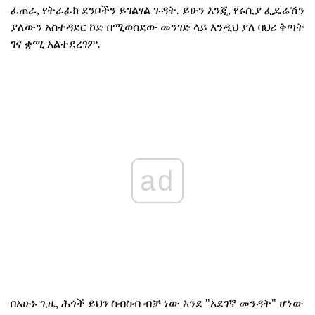
ፈጠራ, የትራፊክ ደንቦችን ይገልፃል ጉዳት. ይሁን እንጂ, የሩሲያ ፌዴሬሽን
ያለውን አስተዳደር ኮድ በሚወስደው መንገድ ላይ እንዲህ ያለ ባህሪ ቅጣት
ገና ቋሚ አልተደረገም.
ad
በአሁኑ ጊዜ, ሕጎች ይህን ስብስብ ብቻ ነው እንደ "አደገኛ መንዳት" ሆነው