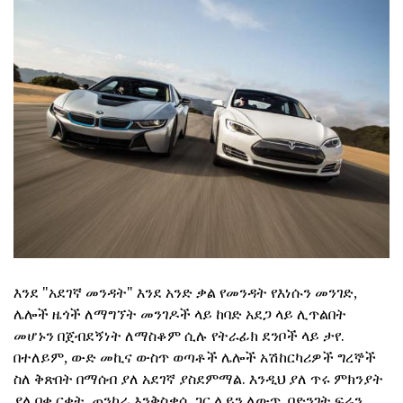
እንደ "አደገኛ መንዳት" እንደ አንድ ቃል የመንዳት የእነሱን መንገድ,
ሌሎች ዜጎች ለማግኘት መንገዶች ላይ ከባድ አደጋ ላይ ሊጥልበት
መሆኑን በጀብደኝነት ለማስቆም ሲሉ የትራፊክ ደንቦች ላይ ታየ.
በተለይም, ውድ መኪና ውስጥ ወጣቶች ሌሎች አሽከርካሪዎች ግረኞች
ስለ ቅጽበት በማሰብ ያለ አደገኛ ያስደምማል. እንዲህ ያለ ጥሩ ምክንያት
ያለ በቂ ርቀት, ጠንካራ እንቅስቃሴ ጋር ሌይን ለውጥ, በድንገት ፍሬን,