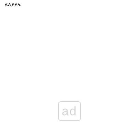
ይለያያሉ.
ad