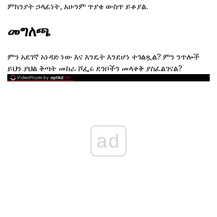
ምክንያት ኃላፊነት, አሁንም ጥያቄ ውስጥ ይቆያል.
መግለጫ
ምን አደገኛ አነዳድ ነው እና እንዴት እንደሆነ ተገልጿል? ምን ንጥሎች
ይህን ያህል ቅጣት መከራ ሾፌሩ ደንቦችን መላቀቅ ያስፈልገናል?
ad