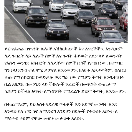
ይህ የፈጠራ በዋናነት ሌሎች አሽከርካሪዎች እና እግረኞችን, እንዲሁም
ሌላ ንብረት ላይ ሌሎች ሰዎች እና ጉዳት ሕይወት አደጋ ላይ ለመንዳት
የእሱን መንገድ አክብሮት ለሌላቸው ሰዎች ዜጎች የታሰበ ነው. በተግባር
ግን ይህ ደንብ ተፈጻሚ ይሆናል እንደመሆኑ, በአሁኑ አይታወቅም. ስለዚህ
ቁጡ የማሽከርከር ይወድቃሉ ወደ ግራ ነው የሚሆን ቅጣት እንዲተገበሩ
ቢል አዘጋጀ. በመንገድ ላይ ችኩሎች ሾፌሮች በመዋጋት ውጤታማ
ላይሆን ይችላል አባላት ለማስገባት የሚፈልጉ ይህም ቅጣት, እንደመሆኑ.
በተጨማሪም, ይህ አስተዳደራዊ ጥፋቶች ኮድ አደገኛ መንዳት እንደ
እንዲህ ያለ ነገር ከፍ ለማድረግ እንደሆነ በደሎች የተወሰኑ አይነት ለ
ማዕቀብ ቀደም ናቸው መሆኑ መታወቅ አለበት.