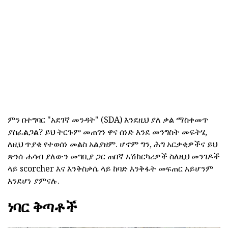
ምን በተግባር "አደገኛ መንዳት" (SDA) እንደዚህ ያለ ቃል ማስቀመጥ
ያስፈልጋል? ይህ ትርጉም መጠገን ዋና ሰነድ እንደ መንግስት መፍትሄ,
ለዚህ ጥያቄ የተወሰነ መልስ አልያዘም. ሆኖም ግን, ሕግ አርቃቂዎችና ይህ
ጽንሰ-ሐሳብ ያለውን መግቢያ ጋር ጠበኛ አሽከርካሪዎች ስለዚህ መንገዶች
ላይ scorcher እና እንቅስቃሴ ላይ ከባድ እንቅፋት መፍጠር አይሆንም
እንደሆነ ያምናሉ.
ነባር ቅጣቶች