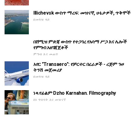
Illichevsk ውስጥ ማረፍ: መዝናኛ, ሁኔታዎች, ጥቅሞች
በመጓዝ ላይ
በሸሚዝ ምድጃ ውስጥ የተጋገረ የአሳማ ሥጋ እና ሌሎች
የምግብ አዘገጃጀቶች
ምግብ እና መጠጥ
አየር "Transaero": የቻርተር በረራዎች - ረጅም ጉዞ
ትንሽ መጀመሪያ
በመጓዝ ላይ
ነጻ የፊልም Dzho Karnahan. Filmography
ስነ ጥበባት እና መዝናኛ