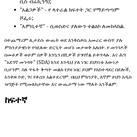
ቢስ ብሬኪንግ);
"አልጋዎች" - የ ላተራል ክፍተት ጋር የማይጣጣም
ሾፌሩ;
"እምቢተኛ" - ሲወስድና ያለውን ተልዕኮ ለመከላከል.
በተጨማሪም ሊታደሱ ውጤት ወደ እንቅስቃሴ አመራር ውስጥ ያሉ
ምክንያታዊነት የጎደለው ድርጊት መሆኑ መታወቅ አለበት. የ መንገዶች
በመቶዎች ወይም ሰዎች እንኳን በሺዎች ይገባኛል ይቀጥላሉ. እና ሕግ
"አደገኛ መንዳት" (SDA) እንደ እንዲህ ያለ ነገር ደህንነቱ እውነታ
ቢሆንም. ስለ ጥፋት ቅጣት መልክ የያዘ ነበር ይህም የአስተዳደር በደሎች,
አንቀጽ ኮድ, ገና የቀረቡ አልተደረገም. በዚህ ምክንያት, እኛም ይህን አዲስ
ዝግጅት የሚመለከታቸው እና ውጤታማ ነው ማለት አንችልም.
ከፍተኛ