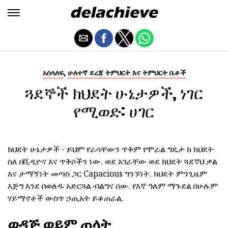
,
አሰላለፍ
ሁለተኛ ደረጃ ትምህርት እና ትምህርት ቤቶች
ጓደኞች ክህደት ሁኔታዎች, ነገር
የሚወድ: ሀገር
ክህደት ሁኔታዎች - ይህም የራሳቸውን ጥቅም የሞራል ግዴታ ከ ክህደት
ስለ በቪዲዮና እና ጥቅሶችን ነው. ወደ አገራቸው ወደ ክህደት ጓደኛህ ቃል
እና ታማኝነት መጣስ ጋር Capacious ግንኙነት. ክህደት ምንጊዜም
እጅግ እንደ በወለዱ አድርጓል ብልግና ሰው. የእኛ ዓለም ማጉደል በሁሉም
ሃይማኖቶች ውስጥ ኃጢአት ይቆጠራል.
ወዳጅ ወይም ጠላት