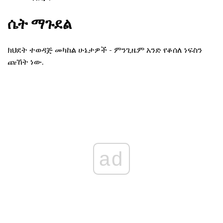
ሴት ማጉደል
ክህደት ተወዳጅ መካከል ሁኔታዎች - ምንጊዜም አንድ የቆሰለ ነፍስን
ጩኸት ነው.
ad