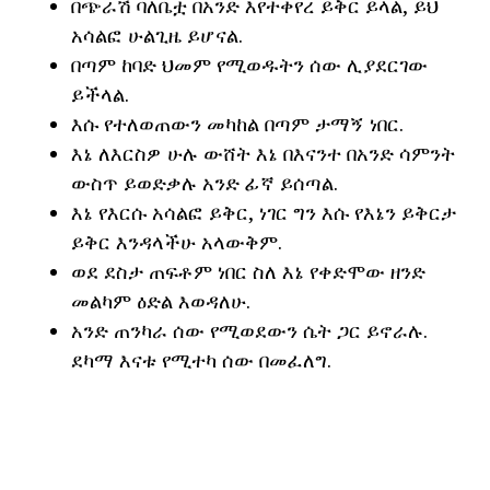
በጭራሽ ባለቤቷ በአንድ እየተቀየረ ይቅር ይላል, ይህ
አሳልፎ ሁልጊዜ ይሆናል.
በጣም ከባድ ህመም የሚወዱትን ሰው ሊያደርገው
ይችላል.
እሱ የተለወጠውን መካከል በጣም ታማኝ ነበር.
እኔ ለእርስዎ ሁሉ ውሸት እኔ በእናንተ በአንድ ሳምንት
ውስጥ ይወድቃሉ አንድ ፊኛ ይሰጣል.
እኔ የእርሱ አሳልፎ ይቅር, ነገር ግን እሱ የእኔን ይቅርታ
ይቅር እንዳላችሁ አላውቅም.
ወደ ደስታ ጠፍቶም ነበር ስለ እኔ የቀድሞው ዘንድ
መልካም ዕድል እወዳለሁ.
አንድ ጠንካራ ሰው የሚወደውን ሴት ጋር ይኖራሉ.
ደካማ እናቱ የሚተካ ሰው በመፈለግ.