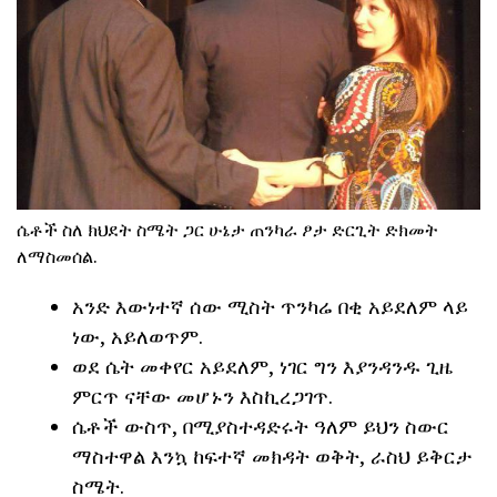
ሴቶች ስለ ክህደት ስሜት ጋር ሁኔታ ጠንካራ ፆታ ድርጊት ድክመት
ለማስመሰል.
አንድ እውነተኛ ሰው ሚስት ጥንካሬ በቂ አይደለም ላይ
ነው, አይለወጥም.
ወደ ሴት መቀየር አይደለም, ነገር ግን እያንዳንዱ ጊዜ
ምርጥ ናቸው መሆኑን እስኪረጋገጥ.
ሴቶች ውስጥ, በሚያስተዳድሩት ዓለም ይህን ስውር
ማስተዋል እንኳ ከፍተኛ መክዳት ወቅት, ራስህ ይቅርታ
ስሜት.