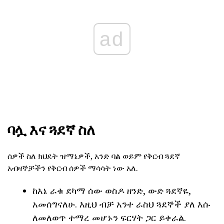
ad
ባሏ እና ጓደኛ ስለ
ሰዎች ስለ ክህደት ዝማኔዎች, አንድ ባል ወይም የቅርብ ጓደኛ
አብዛኞቻችን የቅርብ ሰዎች ማሳሳት ነው አለ.
ከእኔ ራቁ ደካማ ሰው ወስዶ ዘንድ, ውድ ጓደኛዬ,
አመሰግናለሁ. እዚህ ብቻ አንተ ራስህ ጓደኞች ያለ እሱ
ለመለወጥ ተማረ መሆኑን ፍርሃት ጋር ይቀራል.