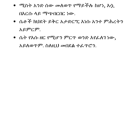
ሚስት አንድ ሰው መለወጥ የማይችሉ ከሆነ, እሷ
በእርሱ ላይ ማጭበርበር ነው.
ሴቶች ክህደት ይቅር አታድርግ; እነሱ አንተ ምሕረትን
አይምርም.
ሴት የእሱ ዘር የሚሆን ምርጥ ወንድ እየፈለገ ነው,
አይለወጥም. ስለዚህ መበደል ተፈጥሮን.