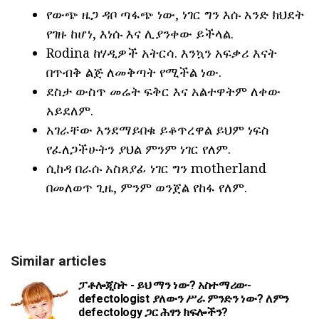
የውጭ ዜጋ ዳቦ ጣፋጭ ነው, ነገር ግን እሱ አንድ ክህደት
የገዙ ከሆነ, እነሱ እና ሊያንቀው ይችላል.
Rodina ከሃዲዎች አትርሳ. እንኳን አፍቃሪ እናት
በጥብቅ ልጅ ለመቅጣት የሚችል ነው.
ደስታ ውስጥ መሬት ፍቅር እና አልተዋትም ለቀው
አይደለም.
አገራቸው እንደማይበቁ ይቆጥረዋል ይህም ነፍስ
የፈለጋችሁትን ያህል ምንም ነገር የለም.
ሲከዳ በራሱ አስጸያፊ ነገር ግን motherland
በመለወጥ ጊዜ, ምንም ወንጀል የከፋ የለም.
Similar articles
ፓቶሎጂስት - ይህ ማን ነው? አስተማሪው-
defectologist ያለውን ሥራ ምንድን ነው? ለምን
defectology ጋር ሕፃን ክፍሎችን?