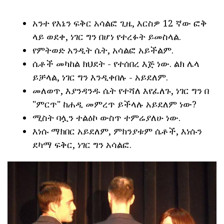
አንተ የእኔን ፍቅር አሳልፎ ጊዜ, እርስዎ 12 ኛው ፎቅ
ላይ ወደቀ, ነገር ግን በሆነ የተረፉት ይመስላል.
የምትወድ አንዲት ሴት, አሳልፎ አይችልም.
ሴቶች መካከል ክህደት - የተሰበረ እጅ ነው. ልክ ሌላ
ይቻላል, ነገር ግን እንዲቀበሉ - አይደለም.
መለወጥ, እያንዳንዱ ሴት የተሻለ እየፈለጉ, ነገር ግን በ
"ምርጥ" ከሐዲ መምረጥ ይችላሉ አይደለም ነው?
ሚስት ባሏን ተልዕኮ ውስጥ ተምሬያለሁ ነው.
እነሱ ማክበር አይደለም, ምክንያቱም ሴቶች, እነሱን
ደካማ ፍቅር, ነገር ግን አሳልፎ.