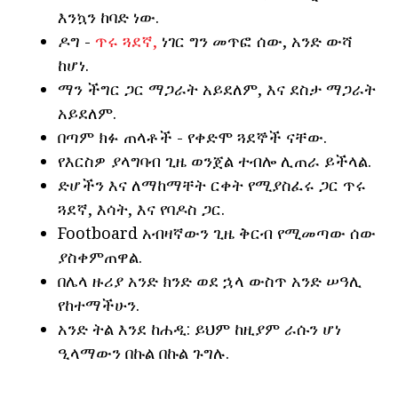
እንኳን ከባድ ነው.
ዶግ -
ጥሩ ጓደኛ,
ነገር ግን መጥፎ ሰው, አንድ ውሻ
ከሆነ.
ማን ችግር ጋር ማጋራት አይደለም, እና ደስታ ማጋራት
አይደለም.
በጣም ክፉ ጠላቶች - የቀድሞ ጓደኞች ናቸው.
የእርስዎ ያላግባብ ጊዜ ወንጀል ተብሎ ሊጠራ ይችላል.
ድሆችን እና ለማከማቸት ርቀት የሚያስፈሩ ጋር ጥሩ
ጓደኛ, እሳት, እና የባዶስ ጋር.
Footboard አብዛኛውን ጊዜ ቅርብ የሚመጣው ሰው
ያስቀምጠዋል.
በሌላ ዙሪያ አንድ ክንድ ወደ ኋላ ውስጥ አንድ ሠዓሊ
የከተማችሁን.
አንድ ትል እንደ ከሐዲ: ይህም ከዚያም ራሱን ሆነ
ዒላማውን በኩል በኩል ጉግሉ.