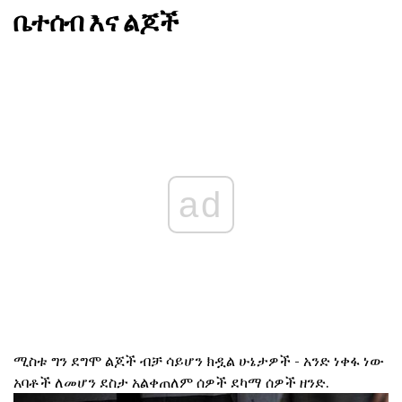
ቤተሰብ እና ልጆች
ad
ሚስቱ ግን ደግሞ ልጆች ብቻ ሳይሆን ክዷል ሁኔታዎች - አንድ ነቀፋ ነው
አባቶች ለመሆን ደስታ አልቀጠለም ሰዎች ደካማ ሰዎች ዘንድ.