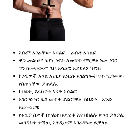
እሱም አገራቸው አሳልፎ - ራሱን አሳልፎ.
ዋጋ መልካም ከሆነ, ነፍስ ለመሸጥ የሚቻል ነው, ነገር
ግን ከመቼውም ጊዜ አሳልፎ አይደለም ዘንድ.
ከሃዲዎች እንኳ እነዚያ እነርሱ አገልግሎት የተተረጎመው
የሰጠናቸው ይጠላሉ.
ክህደት, የራስዎን እናት አሳልፎ.
አገር ፍቅር ዜጋ መብት ያደርገዋል. ክህደት - አንድ
አረመኔያዊ.
የሩሲያ ሰዎች በግልጽ በሀገሪቱ እና በክልሉ ጽንሰ ይለያል.
መንግስት ተሽጦ, እንዲሁም አገራቸው ይቻላል -