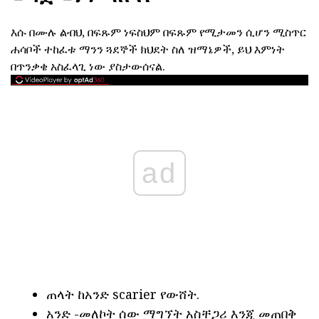
እሱ በሙሉ ልብህ, በፍጹም ነፍስህም በፍጹም የሚታመን ሲሆን ሚስጥር
ሐሳቦች ተከፈቱ ማንን ጓደኞች ክህደት ስለ ዝማኔዎች, ይህ እምነት
በጥንቃቄ አስፈላጊ ነው ያስታውሰናል.
ad
ጠላት ከአንድ scarier የውሸት.
አንድ -መለኮት ሰው ማግኘት አስቸጋሪ እንጂ መጠበቅ