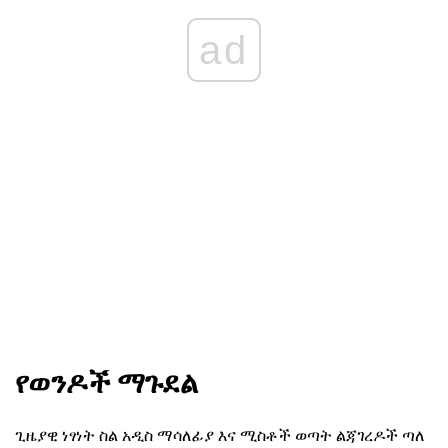
ad
የወንዶች ማጉደል
ጊዜያዊ ነፃነት ስል አዲስ ማሳለፊያ እና ሚስቶች ወጣት ልጃገረዶች ጣለ