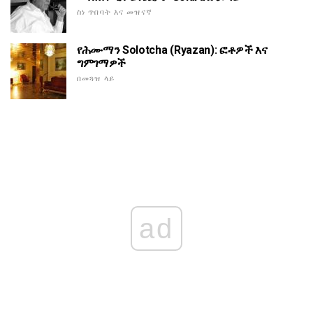
ስነ ጥበባት እና መዝናኛ
የሕሙማን Solotcha (Ryazan): ፎቶዎች እና
ግምገማዎች
በመጓዝ ላይ
ad