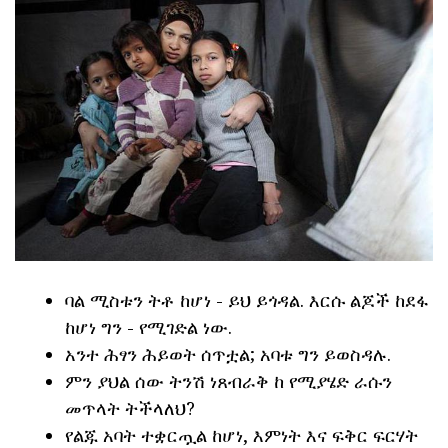
ባል ሚስቱን ትቶ ከሆነ - ይህ ይጎዳል. እርሱ ልጆች ከደፋ
ከሆነ ግን - የሚገድል ነው.
አንተ ሕፃን ሕይወት ሰጥቷል; አባቱ ግን ይወስዳሉ.
ምን ያህል ሰው ትንሽ ነጸብራቅ ከ የሚያሄድ ራሱን
መጥላት ትችላለህ?
የልጁ አባት ተቋርጧል ከሆነ, እምነት እና ፍቅር ፍርሃት