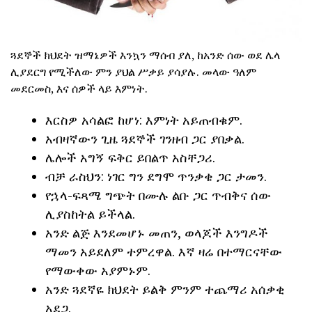
ጓደኞች ክህደት ዝማኔዎች እንኳን ማሰብ ያለ, ከአንድ ሰው ወደ ሌላ
ሊያደርግ የሚችለው ምን ያህል ሥቃይ ያሳያሉ. መላው ዓለም
መደርመስ, እና ሰዎች ላይ እምነት.
እርስዎ አሳልፎ ከሆነ: እምነት አይጠብቁም.
አብዛኛውን ጊዜ ጓደኞች ገንዘብ ጋር ያበቃል.
ሌሎች አግኝ ፍቅር ይበልጥ አስቸጋሪ.
ብቻ ራስህን: ነገር ግን ደግሞ ጥንቃቄ ጋር ታመን.
የኋላ-ፍጻሜ ግጭት በሙሉ ልቡ ጋር ጥብቅና ሰው
ሊያስከትል ይችላል.
አንድ ልጅ እንደመሆኑ መጠን, ወላጆች እንግዶች
ማመን አይደለም ተምረዋል. እኛ ዛሬ በተማርናቸው
የማውቀው አያምኑም.
አንድ ጓደኛዬ ክህደት ይልቅ ምንም ተጨማሪ አሰቃቂ
አደጋ.