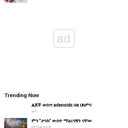
ad
Trending Now
ልጆች ውስጥ adenoids በቂ ህክምና
ጤና
ምን "ታንክ" ውስጥ ማዕረጎቹን ናቸው
ኮምፒውተሮች