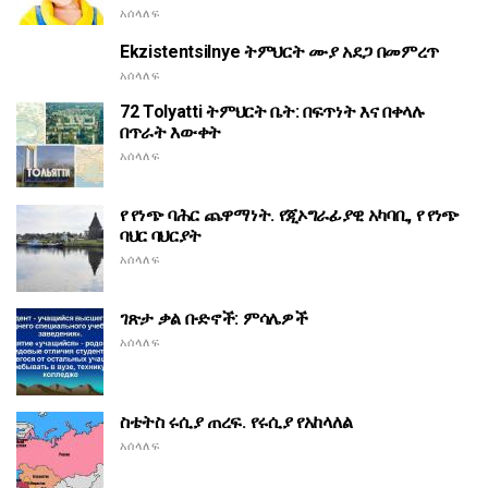
አሰላለፍ
Ekzistentsilnye ትምህርት ሙያ አደጋ በመምረጥ
አሰላለፍ
72 Tolyatti ትምህርት ቤት: በፍጥነት እና በቀላሉ
በጥራት እውቀት
አሰላለፍ
የ የነጭ ባሕር ጨዋማነት. የጂኦግራፊያዊ አካባቢ, የ የነጭ
ባህር ባህርያት
አሰላለፍ
ገጽታ ቃል ቡድኖች: ምሳሌዎች
አሰላለፍ
ስቴትስ ሩሲያ ጠረፍ. የሩሲያ የአከላለል
አሰላለፍ