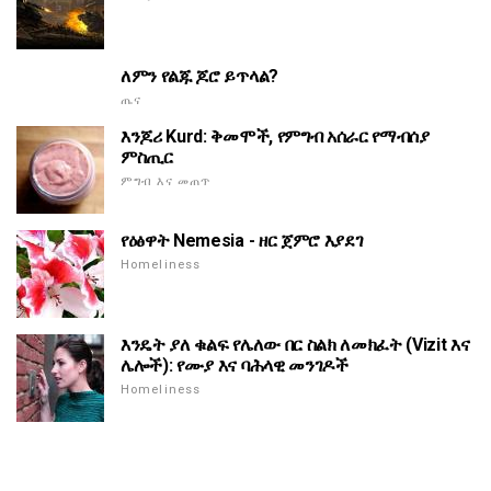
ለምን የልጁ ጆሮ ይጥላል?
ጤና
እንጆሪ Kurd: ቅመሞች, የምግብ አሰራር የማብሰያ
ምስጢር
ምግብ እና መጠጥ
የዕፅዋት Nemesia - ዘር ጀምሮ እያደገ
Homeliness
እንዴት ያለ ቁልፍ የሌለው በር ስልክ ለመክፈት (Vizit እና
ሌሎች): የሙያ እና ባሕላዊ መንገዶች
Homeliness