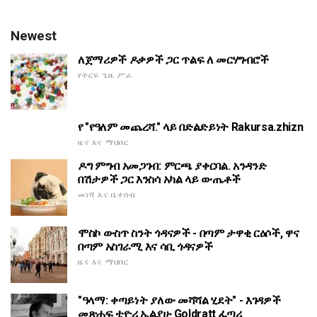
Newest
ለጀማሪዎች ዶቃዎች ጋር ጥልፍ ለ መርሃግብሮች
የትርፍ ጊዜ ሥራ
የ "የዓለም መጨረሻ." ላይ በድልድይነት Rakursa.zhizn
ዜና እና ማህበር
ዶግ ምግብ አመጋገብ: ምርጫ ያቀርባል. አንዳንድ
በሽታዎች ጋር እንስሳ አካል ላይ ውጤቶች
መነሻ እና ቤተሰብ
ሞስኮ ውስጥ ስንት ጎዳናዎች - በጣም ታዋቂ ርዕሶች, ዋና
በጣም አስገራሚ እና ሳቢ ጎዳናዎች
ዜና እና ማህበር
"ዓላማ: ቀጣይነት ያለው መሻሻል ሂደት" - እገዳዎች
መጽሐፍ ቲዮሪ ኤልያሁ Goldratt ፈጣሪ