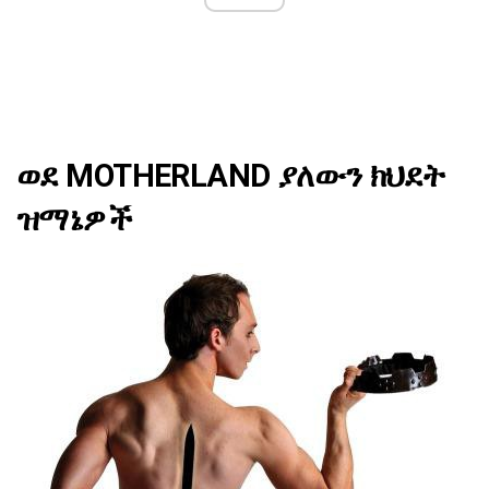
ወደ MOTHERLAND ያለውን ክህደት
ዝማኔዎች