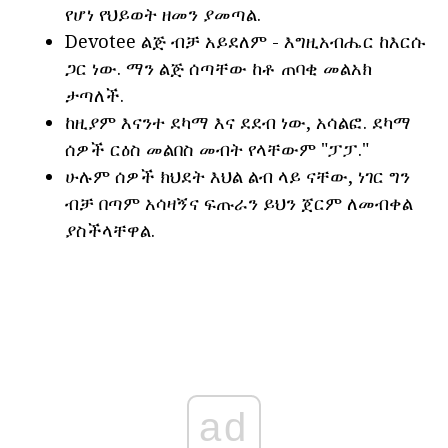
የሆነ የህይወት ዘመን ያመጣል.
Devotee ልጅ ብቻ አይደለም - እግዚአብሔር ከእርሱ
ጋር ነው. ማን ልጅ ሰጣቸው ከቶ ጠባቂ መልአክ
ታጣለች.
ከዚያም እናንተ ደካማ እና ደደብ ነው, አሳልፎ. ደካማ
ሰዎች ርዕስ መልበስ መብት የላቸውም "ፓፓ."
ሁሉም ሰዎች ክህደት እህል ልብ ላይ ናቸው, ነገር ግን
ብቻ በጣም አሳዛኝና ፍጡራን ይህን ጀርም ለመብቀል
ያስችላቸዋል.
ad