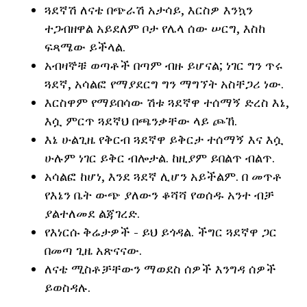
ጓደኛሽ ለናቴ በጭራሽ አታሳይ, እርስዎ እንኳን
ተጋብዘዋል አይደለም ቦታ የሌላ ሰው ሠርግ, እስከ
ፍጻሜው ይችላል.
አብዛኞቹ ወጣቶች በጣም ብዙ ይሆናል; ነገር ግን ጥሩ
ጓደኛ, አሳልፎ የማያደርግ ግን ማግኘት አስቸጋሪ ነው.
እርስዋም የማይበሳው ሽቱ ጓደኛዋ ተሰማኝ ድረስ እኔ,
እሷ ምርጥ ጓደኛህ በጫንቃቸው ላይ ጮኸ.
እኔ ሁልጊዜ የቅርብ ጓደኛዋ ይቅርታ ተሰማኝ እና እሷ
ሁሉም ነገር ይቅር ብሎታል. ከዚያም ይበልጥ ብልጥ.
አሳልፎ ከሆነ, እንደ ጓደኛ ሊሆን አይችልም. በ መጥቶ
የእኔን ቤት ውጭ ያለውን ቆሻሻ የወሰዱ አንተ ብቻ
ያልተለመደ ልጃገረድ.
የእነርሱ ቅሬታዎች - ይህ ይጎዳል. ችግር ጓደኛዋ ጋር
በመጣ ጊዜ አጽናናው.
ለናቴ ሚስቶቻቸውን ማወደስ ሰዎች እንግዳ ሰዎች
ይወስዳሉ.