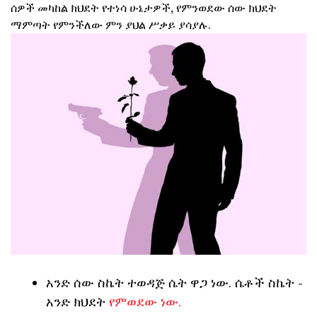
ሰዎች መካከል ክህደት የተነሳ ሁኔታዎች, የምንወደው ሰው ክህደት
ማምጣት የምንችለው ምን ያህል ሥቃይ ያሳያሉ.
አንድ ሰው ስኬት ተወዳጅ ሴት ዋጋ ነው. ሴቶች ስኬት -
አንድ ክህደት
የምወደው ነው.