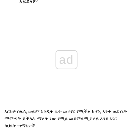
አይደለም.
ad
እርስዎ በሌላ, ወይም አንዲት ሴት መቀየር የሚችል ከሆነ, አንተ ወደ ቤት
ማምጣት ይችላሉ ማለት ነው የሚል መደምደሚያ ላይ እንደ አገር
ክህደት ዝማኔዎች.