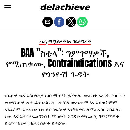
,
ጤና
ማሟያዎች እና ቫይታሚኖች
BAA "ስቴላ": ግምገማዎች,
የሚጠቁሙ, Contraindications እና
የጎንዮሽ ጉዳት
የሴቶች ጤና አለበለዚያ የባሰ ማግኘት ይችላሉ, መጠበቅ አለበት. ነገር ግን
መድሃኒቶች መቀበልን ሁልጊዜ, በተቻለ ውጤታማ እና አይጠቅምም
አይደለም. አንዳንድ ጊዜ ይህ ክፍሎች እንቅስቃሴ ለማጠናከር አስፈላጊ
ነው. እና እዚህ የአመጋገብ ኪሚካሎች እርዳታ የሚመጣ, ግምገማዎች
ይህም "ስቴላ", ከዚህ በታች ይቀርባል.