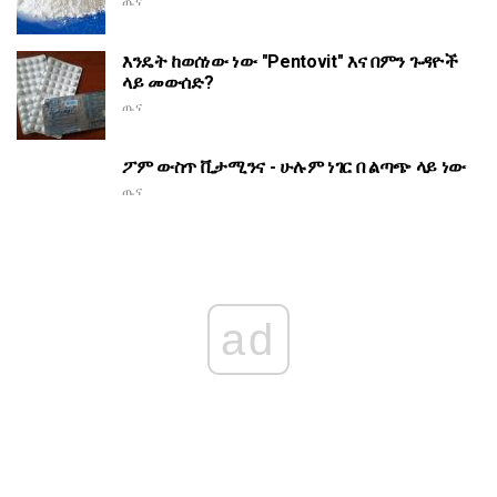
ጤና
እንዴት ከወሰነው ነው "Pentovit" እና በምን ጉዳዮች
ላይ መውሰድ?
ጤና
ፖም ውስጥ ቪታሚንና - ሁሉም ነገር በ ልጣጭ ላይ ነው
ጤና
ad