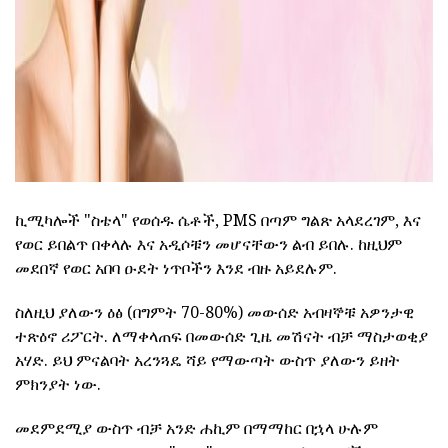
ኪሚካሎች "ስቴላ" የወሰዱ ሴቶች, PMS በጣም ግልጽ አላደረገም, እና
የወር ይበልጥ በቀላሉ እና አዲሶቹን መሆናቸውን ልብ ይበሉ. ከዚህም
መደበኛ የወር አበባ ዑደት ነጥቦችን እንደ ብዙ አይደሉም.
ስለዚህ ያለውን ዕፅ (በግምት 70-80%) መውሰድ አብዛኞቹ አዎንታዊ
ተጽዕኖ ሪፖርት. ለማቀላጠፍ በመውሰድ ጊዜ መሽናት ብቻ ማስታወቂያ
አሃድ. ይህ ምናልባት አረንጓዴ ሻይ የማውጣት ውስጥ ያለውን ይዘት
ምክንያት ነው.
መደምደሚያ ውስጥ ብቻ አንድ ሐኪም በማማከር በኋላ ሁሉም