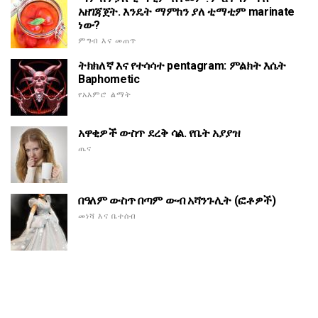
አዘገጃጀት. እንዴት ማምከን ያለ ቲማቲም marinate
ነው?
ምግብ እና መጠጥ
ትክክለኛ እና የተሳሳተ pentagram: ምልክት እሴት
Baphometic
የአእምሮ ልማት
አዋቂዎች ውስጥ ደረቅ ሳል. የቤት አያያዝ
ጤና
በዓለም ውስጥ በጣም ውብ አሻንጉሊት (ፎቶዎች)
መነሻ እና ቤተሰብ