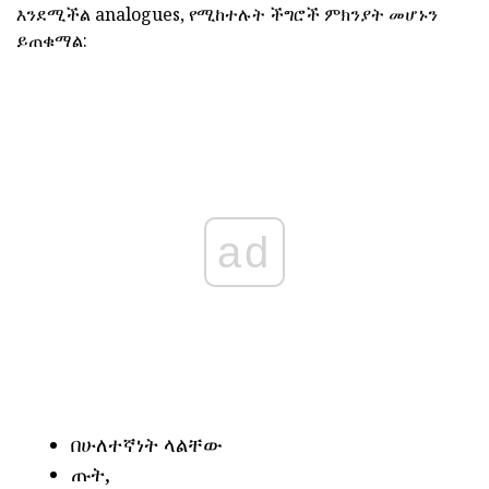
እንደሚችል analogues, የሚከተሉት ችግሮች ምክንያት መሆኑን
ይጠቁማል:
ad
በሁለተኛነት ላልቸው
ጡት,