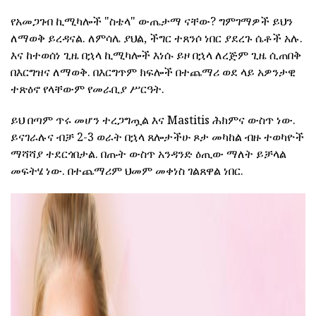
የአመጋገብ ኪሚካሎች "ስቴላ" ውጤታማ ናቸው? ግምገማዎች ይህን
ለማወቅ ይረዳናል. ለምሳሌ ያህል, ችግር ተጸንሶ ነበር ያደረጉ ሴቶች አሉ.
እና ከተወሰነ ጊዜ በኋላ ኪሚካሎች እነሱ ይዞ በኋላ ለረጅም ጊዜ ሲጠበቅ
በእርግዝና ለማወቅ. በእርግጥም ክፍሎች በተጨማሪ ወደ ላይ አዎንታዊ
ተጽዕኖ የላቸውም የመራቢያ ሥርዓት.
ይህ በጣም ጥሩ መሆን ተረጋግጧል እና Mastitis ሕክምና ውስጥ ነው.
ይናገራሉና ብቻ 2-3 ወራት በኋላ ጸሎታችሁ ጾታ መካከል ብዙ ተወካዮች
ማሻሻያ ተደርጎበታል. በጡት ውስጥ አንዳንድ ዕጢው ማለት ይቻላል
መፍትሄ ነው. በተጨማሪም ህመም መቀነስ ገልጸዋል ነበር.