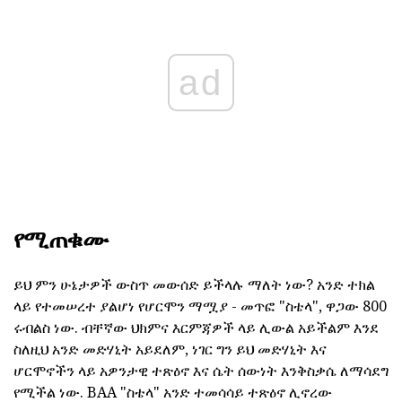
ad
የሚጠቁሙ
ይህ ምን ሁኔታዎች ውስጥ መውሰድ ይችላሉ ማለት ነው? አንድ ተክል
ላይ የተመሠረተ ያልሆነ የሆርሞን ማሟያ - መጥፎ "ስቴላ", ዋጋው 800
ሩብልስ ነው. ብቸኛው ህክምና እርምጃዎች ላይ ሊውል አይችልም እንደ
ስለዚህ አንድ መድሃኒት አይደለም, ነገር ግን ይህ መድሃኒት እና
ሆርሞኖችን ላይ አዎንታዊ ተጽዕኖ እና ሴት ሰውነት እንቅስቃሴ ለማሳደግ
የሚችል ነው. BAA "ስቴላ" አንድ ተመሳሳይ ተጽዕኖ ሊኖረው