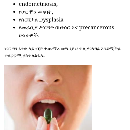
endometriosis,
የሆርሞን መዛባት,
የሰርቪካል Dysplasia
የመራቢያ ሥርዓት በካንሰር እና precancerous
ሁኔታዎች.
ነገር ግን አንድ ላይ ብቻ ተጨማሪ መሣሪያ ሆኖ ሊያገለግል እንደሚችል
ተደጋጋሚ ያስተላልፋሉ.