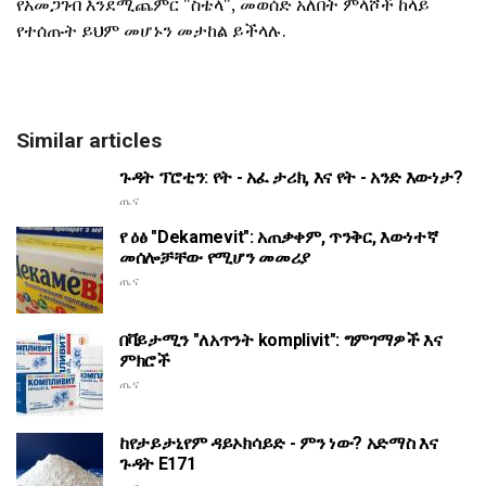
የአመጋገብ እንደሚጨምር "ስቴላ", መወሰድ አለበት ምላሾች ከላይ
የተሰጡት ይህም መሆኑን መታከል ይችላሉ.
Similar articles
ጉዳት ፕሮቲን: የት - አፈ ታሪክ, እና የት - አንድ እውነታ?
ጤና
የ ዕፅ "Dekamevit": አጠቃቀም, ጥንቅር, እውነተኛ
መሰሎቻቸው የሚሆን መመሪያ
ጤና
በቫይታሚን "ለአጥንት komplivit": ግምገማዎች እና
ምክሮች
ጤና
ከየታይታኒየም ዳይኦክሳይድ - ምን ነው? አድማስ እና
ጉዳት E171