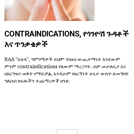
CONTRAINDICATIONS, የጎንዮሽ ጉዳቶች
እና ጥንቃቄዎች
BAA "ስቴላ", ግምገማዎች ይህም ገንዘብ ውጤታማነት እንደውም
ምንም contraindications የለውም ማረጋገጥ. ብቻ መታለቢያ እና
በእርግዝና ወቅት የማይቻል, እንዲሁም የዘረኝነት ሁኔታ ውስጥ ለመግባት
ግለሰብ ክፍሎችን ተጨማሪዎች ዘንድ.