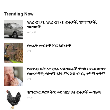
Trending Now
VAZ-2171. VAZ-2171: ፎቶዎች, ግምገማዎች,
ዝርዝሮች
መኪኖች
የመሬት መብቶች ነባር አይነቶች
ሕግ
የመኖሪያ ቤት እና የጋራ አገልግሎቶች ሞስኮ ነጻ ጉዞ ውስጥ
የጡረተኞች, የድጎማ የሕክምና እንክብካቤ, ጥቅማ ጥቅም
ሕግ
ዥጉርጉር ዶሮዎችን: ወደ ዝርያ እና ፎቶዎች መግለጫ
ንግድ