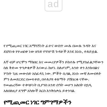
ad
የ የሚጪመር ነገር አማካኝነት ፈተና ውስጥ ሙሉ በሙሉ ጉዳት እና
ደህንነቱ የተጠበቀ ነው ዘንድ የጎንዮሽ ጉዳቶች እንደ እነሱ, ተለይቷል.
እኛ ብቻ ሆርሞን ማክበር እና መመሪያዎችን ይከተሉ የሚያስፈልጋቸውን
ስለ ቅድመ ጥንቃቄዎች እናውራ ከሆነ. ስለሆነም, አንድ ቀን እንክብልና
ሦስት ጊዜ መውሰድ አስፈላጊ ነው. ምቾት ሲባል, እነሱ መቼ ለመብላት
ምን ለመደርደር በመፍቀድ, በተለያዩ ቀለማት ያሸበረቁ ናቸው.
የመጨረሻው ተቀባይነት ቢያንስ አንድ ሰዓት መሆን አለበት በኋላ,
አለበለዚያ ደግሞ አካሎች እርስ እንቅስቃሴ ይቀንሳል.
የሚጪመር ነገር ግምገማዎችን