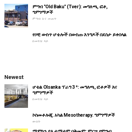
ምግብ "Old Baku" (Tver): መግለጫ, ፎቶ,
ግምገማዎች
ምግብ እና መጠጥ
የሶቺ ውስጥ ሆቴሎች በውስጡ እንግዶች በደስታ ይቀበላል
በመጓዝ ላይ
Newest
ሆቴል Olsanka ፕራግ 3 *: መግለጫ, ፎቶዎች እና
ግምገማዎች
በመጓዝ ላይ
ኮስመቶሎጂ. አካል Mesotherapy. ግምገማዎች
ውበት
ማምከን ያለ ቲማቲም በቅመም: ምርጥ የምግብ