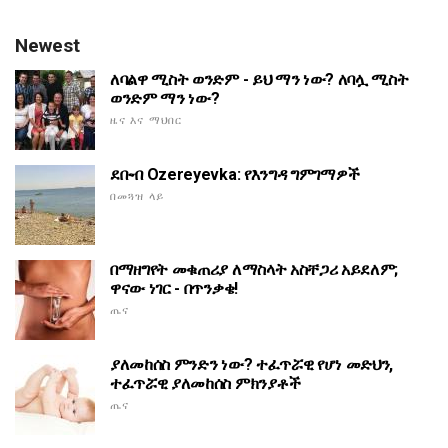
Newest
ለባልዋ ሚስት ወንድም - ይህ ማን ነው? ለባሏ ሚስት
ወንድም ማን ነው?
ዜና እና ማህበር
ደቡብ Ozereyevka: የእንግዳ ግምገማዎች
በመጓዝ ላይ
በማዘግየት መቁጠሪያ ለማስላት አስቸጋሪ አይደለም;
ዋናው ነገር - በጥንቃቄ!
ጤና
ያለመከሰስ ምንድን ነው? ተፈጥሯዊ የሆነ መድህን,
ተፈጥሯዊ ያለመከሰስ ምክንያቶች
ጤና