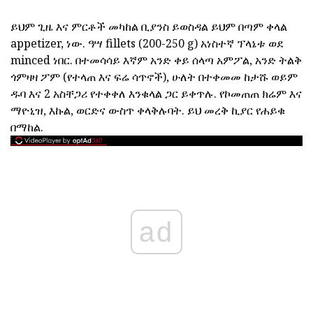
ይህም ጊዜ እና ምርቶች መካከል ቢያንስ ይወስዳል ይህም በጣም ቀላል
appetizer, ነው. ዓሣ fillets (200-250 g) አነስተኛ ፕላኔቱ ወደ
minced ነበር. በተመሳሳይ እኛም አንድ ቀይ ሰላጣ አምፖል, አንድ ትልቅ
ጎምዛዛ ፖም (የተላጠ እና ፍሬ ሳጥኖች), ሁለት በተቀመመ ከታሹ ወይም
ዱባ እና 2 አስቸጋሪ የተቀቀለ እንቁላል ጋር ይቀጥሉ. የኮመጠጠ ክሬም እና
ማዮኒዝ, እኩል, ወርድና ውስጥ ቀላቅሉባት. ይህ መረቅ ኪያር የሐይቁ
በማከል.
ad