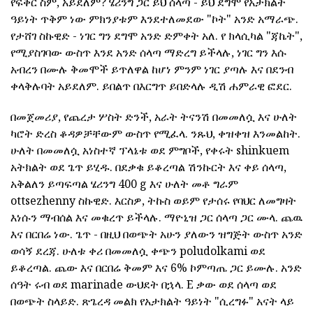
የፍቅር ስም, አይደለም? ሄሪንግ ጋር ይህ ሰላጣ - ይህ ደግሞ የአታክልት
ዓይነት ጥቅም ነው ምክንያቱም እንደተለመደው "ኮት" አንድ አማራጭ.
የታሸገ ስኩዊድ - ነገር ግን ደግሞ አንድ ድምቀት አለ. የ ክላሲካል "ጃኬት",
የሚያስገባው ውስጥ እንደ አንድ ሰላጣ ማድረግ ይችላሉ, ነገር ግን እሱ
አብረን በሙሉ ቅመሞች ይጥለዋል ከሆነ ምንም ነገር ያጣሉ እና በደንብ
ቀላቅሉባት አይደለም. ይበልጥ በእርግጥ ይበድላሉ ዲሽ ሐምራዊ ፎደር.
በመጀመሪያ, የጨረታ ሦስት ድንች, አራት ትናንሽ በመመለሷ እና ሁለት
ካሮት ድረስ ቆዳዎቻቸውም ውስጥ የሚፈላ. ንጹህ, ቀዝቀዝ እንመልከት.
ሁለት በመመለሷ አነስተኛ ፕላኔቱ ወደ ምግቦች, የቀሩት shinkuem
አትክልት ወደ ጌጥ ይሂዱ. በደቃቁ ይቆረጣል ሽንኩርት እና ቀይ ሰላጣ,
አቅልለን ይጣፍጣል ሄሪንግ 400 g እና ሁለት መቶ ግራም
ottsezhenny ስኩዊድ. እርስዎ, ትኩስ ወይም የታሰሩ የባህር ለመግዛት
እነሱን ማብሰል እና መቁረጥ ይችላሉ. ማዮኒዝ ጋር ሰላጣ ጋር ሙላ. ጨዉ
እና በርበሬ ነው. ጌጥ - በዚህ በወጭት አሁን ያለውን ዝግጅት ውስጥ አንድ
ወሳኝ ደረጃ. ሁለቱ ቀሪ በመመለሷ ቀጭን poludolkami ወደ
ይቆረጣል. ጨው እና በርበሬ ቅመም እና 6% ኮምጣጤ ጋር ይሙሉ. አንድ
ሰዓት ሩብ ወደ marinade ውህደት በኋላ. E ቃው ወደ ሰላጣ ወደ
በወጭት ስላይድ. ጽጌረዳ መልክ የአታክልት ዓይነት "ሲረግፉ" አናት ላይ