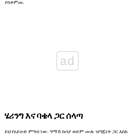
ያስቀምጡ.
ad
ሄሪንግ እና ባቄላ ጋር ሰላጣ
ይህ የአይሁድ ምግብ ነው. ግማሽ ኩባያ ወይም ሙሉ ዝግጁነት ጋር እስከ