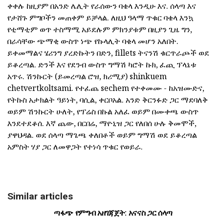
ቀቀሉ ከዚያም በአንድ ሌሊት የራሰውን ባቄላ እንዲሁ እና. ሰላጣ እና
የታሸጉ ምግቦችን መጠቀም ይቻላል. ለዚህ ዓላማ ጥቁር ባቄላ እንኳ
የቲማቲም ወጥ ተስማሚ አይደሉም ምክንያቱም በዚያን ጊዜ ግን,
በራሳቸው ጭማቂ ውስጥ ነጭ የኩላሊት ባቄላ መሆን አለበት.
ይቀመማልና ሄሪንግ ያረድኩትን በድን, fillets ትናንሽ ቁርጥራጮች ወደ
ይቆረጣል. ድንች እና የደንብ ውስጥ ግማሽ ካሮት ኩክ, ፈጪ ፕላኔቱ
አጥሩ. ሽንኩርት (ይመረጣል ሮዝ, ክሪሚያ) shinkuem
chetvertkoltsami. የተፈጨ sechem የተቀመሙ - ከአዝሙድና,
የትኩስ አታክልት ዓይነት, ባሲል, ቀርቦአል. አንድ ቅርንፉድ ጋር ማደባለቅ
ወይም ሽንኩርት ሁለት, የፕሬስ በኩል አለፈ ወይም በሙቀጫ ውስጥ
እንደተደቆሰ. እኛ ጨው, በርበሬ, ማዮኒዝ ጋር የለበሰ ሁሉ ቅመሞች,
ያዋህዳል. ወደ ሰላጣ ማጌጫ ቀለበቶች ወይም ግማሽ ወደ ይቆረጣል
አምስት ሃያ ጋር ለመዋጋት የተነሳ ጥቁር የወይራ.
Similar articles
ጣፋጭ የምግብ አዘገጃጀት: አናናስ ጋር ሰላጣ