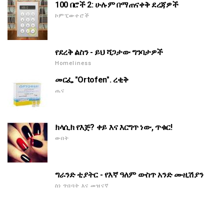
100 በሮች 2: ሁሉም በማጠናቀቅ ደረጃዎች
ኮምፒውተሮች
የደረቅ ልስን - ይህ ሻጋታው ግንባታዎች
Homeliness
መርፌ "Ortofen". ረቂቅ
ጤና
ክላሲክ የእጅ? ቀይ እና እርግጥ ነው, ጥቁር!
ውበት
ግራንድ ቲያትር - የእኛ ዓለም ውስጥ አንድ ሙዚሽያን
ስነ ጥበባት እና መዝናኛ