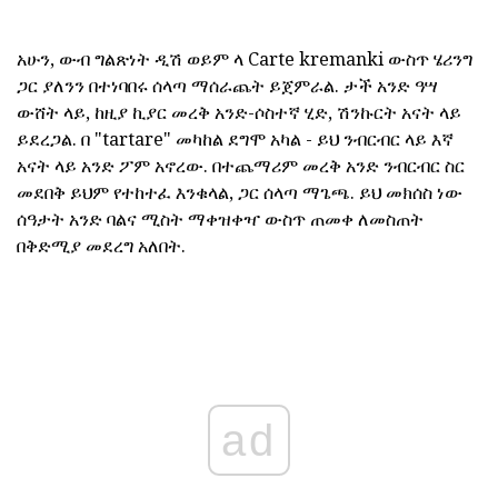
አሁን, ውብ ግልጽነት ዲሽ ወይም ላ Carte kremanki ውስጥ ሄሪንግ
ጋር ያለንን በተነባበሩ ሰላጣ ማሰራጨት ይጀምራል. ታች አንድ ዓሣ
ውሸት ላይ, ከዚያ ኪያር መረቅ አንድ-ሶስተኛ ሂድ, ሽንኩርት አናት ላይ
ይደረጋል. በ "tartare" መካከል ደግሞ አካል - ይህ ንብርብር ላይ እኛ
አናት ላይ አንድ ፖም አኖረው. በተጨማሪም መረቅ አንድ ንብርብር ስር
መደበቅ ይህም የተከተፈ እንቁላል, ጋር ሰላጣ ማጌጫ. ይህ መክሰስ ነው
ሰዓታት አንድ ባልና ሚስት ማቀዝቀዣ ውስጥ ጠመቀ ለመስጠት
በቅድሚያ መደረግ አለበት.
ad