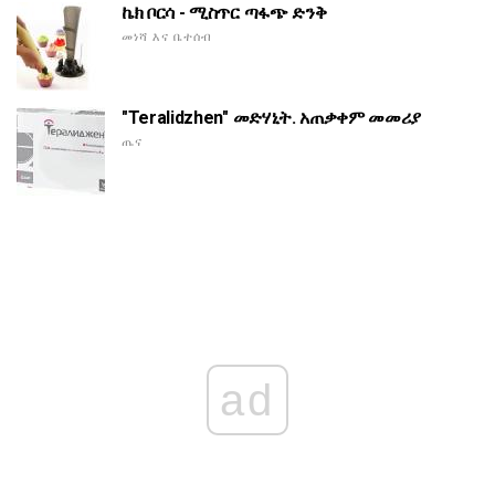
ኬክ ቦርሳ - ሚስጥር ጣፋጭ ድንቅ
መነሻ እና ቤተሰብ
"Teralidzhen" መድሃኒት. አጠቃቀም መመሪያ
ጤና
ad