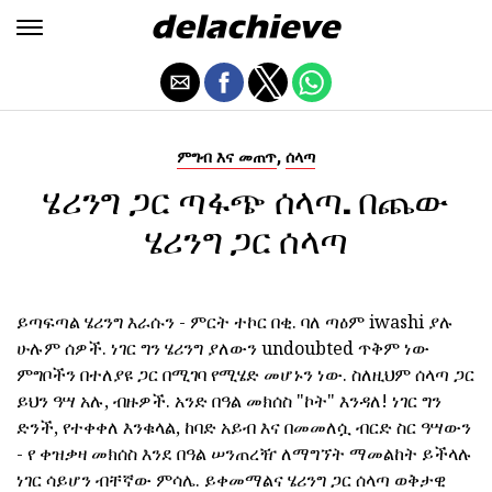
,
ምግብ እና መጠጥ
ሰላጣ
ሄሪንግ ጋር ጣፋጭ ሰላጣ. በጨው
ሄሪንግ ጋር ሰላጣ
ይጣፍጣል ሄሪንግ እራሱን - ምርት ተኮር በቂ. ባለ ጣዕም iwashi ያሉ
ሁሉም ሰዎች. ነገር ግን ሄሪንግ ያለውን undoubted ጥቅም ነው
ምግቦችን በተለያዩ ጋር በሚገባ የሚሄድ መሆኑን ነው. ስለዚህም ሰላጣ ጋር
ይህን ዓሣ አሉ, ብዙዎች. አንድ በዓል መክሰስ "ኮት" እንዳለ! ነገር ግን
ድንች, የተቀቀለ እንቁላል, ከባድ አይብ እና በመመለሷ ብርድ ስር ዓሣውን
- የ ቀዝቃዛ መክሰስ እንደ በዓል ሠንጠረዥ ለማግኘት ማመልከት ይችላሉ
ነገር ሳይሆን ብቸኛው ምሳሌ. ይቀመማልና ሄሪንግ ጋር ሰላጣ ወቅታዊ