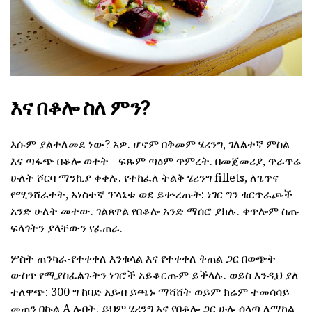
እና በቆሎ ስለ ምን?
እሱም ያልተለመደ ነው? አዎ. ሆኖም በቅመም ሄሪንግ, ገለልተኛ ምስል
እና ጣፋጭ በቆሎ ወተት - ፍጹም ጣዕም ጥምረት. በመጀመሪያ, ጥራጥሬ
ሁለት ሾርባ ማንኪያ ቀቀሉ. የተከፈለ ትልቅ ሄሪንግ fillets, ለጌጥና
የሚንሸራተት, አነስተኛ ፕላኔቱ ወደ ይቍረጡት: ነገር ግን ቁርጥራጮች
አንድ ሁለት መተው. ገልጸዋል የበቆሎ አንድ ማሰሮ ያክሉ. ቀጥሎም ስጡ
ፍላጎትን ያላቸውን የፈጠራ.
ሦስት ጠንካራ-የተቀቀለ እንቁላል እና የተቀቀለ ቅጠል ጋር በወጭት
ውስጥ የሚያስፈልጉትን ነገሮች አይቆርጡም ይችላሉ. ወይስ እንዲህ ያለ
ተለዋጭ: 300 ግ ከባድ አይብ ይጫኑ ማሻሸት ወይም ክሬም ተመሳሳይ
መጠን በኩል A ሉበት. ይህም ሄሪንግ እና የበቆሎ ጋር ሁሉ ሰላጣ ለማከል