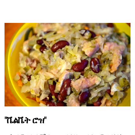
"ቬልቬት ሮዝ"