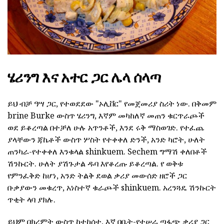
ሄሪንግ እና አተር ጋር ሌላ ሰላጣ
ይህ ብቻ ዓሣ ጋር, የተወደደው "ኦሊቨር" የመጀመሪያ ስሪት ነው. በቅመም
brine Burke ውስጥ ሄሪንግ, እኛም መካከለኛ መጠን ቁርጥራጮች
ወደ ይቆረጣል በተቻለ ሁሉ አጥንቶች, እንደ ሩቅ ማስወገድ. የተፈጨ
ያላቸውን ጃኬቶች ውስጥ ሦስት የተቀቀለ ድንች, አንድ ካሮት, ሁለት
ጠንካራ-የተቀቀለ እንቁላል shinkuem. Sechem ግማሽ ቀለበቶች
ሽንኩርት. ሁለት ያሽጉታል ዱባ እየቆረጡ ይቆረጣል. የ ወቅቱ
የምንፈቅድ ከሆነ, አንድ ትልቅ ደወል ቃሪያ መውሰድ ዘሮች ጋር
ቡቃያውን መቁረጥ, አነስተኛ ቁራጮች shinkuem. አረንጓዴ ሽንኩርት
ጥቂት ላባ ያክሉ.
ይህም በክረምት ውስጥ ከተከሰተ, እኛ በቤት-የተሠራ ጣፋጭ ቃሪያ ጋር