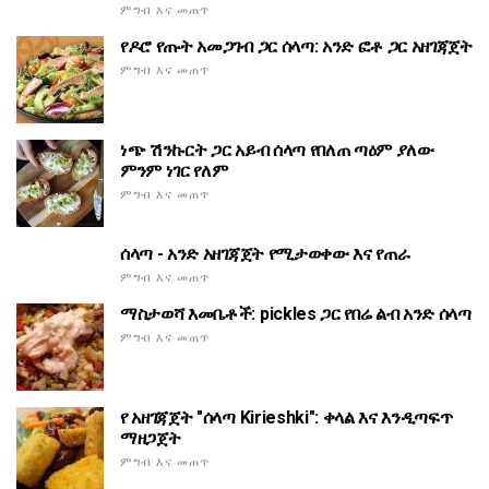
ምግብ እና መጠጥ
የዶሮ የጡት አመጋገብ ጋር ሰላጣ: አንድ ፎቶ ጋር አዘገጃጀት
ምግብ እና መጠጥ
ነጭ ሽንኩርት ጋር አይብ ሰላጣ የበለጠ ጣዕም ያለው
ምንም ነገር የለም
ምግብ እና መጠጥ
ሰላጣ - አንድ አዘገጃጀት የሚታወቀው እና የጠራ
ምግብ እና መጠጥ
ማስታወሻ እመቤቶች: pickles ጋር የበሬ ልብ አንድ ሰላጣ
ምግብ እና መጠጥ
የ አዘገጃጀት "ሰላጣ Kirieshki": ቀላል እና እንዲጣፍጥ
ማዘጋጀት
ምግብ እና መጠጥ