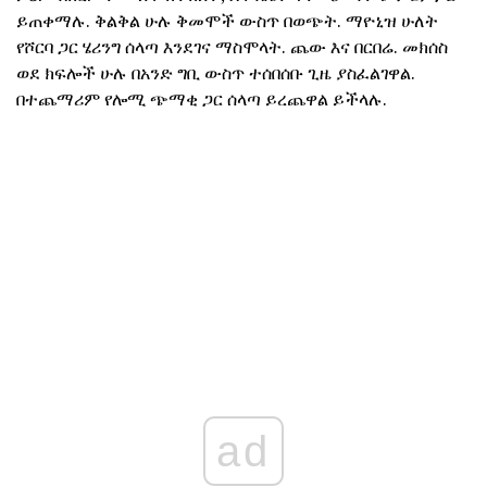
ይጠቀማሉ. ቅልቅል ሁሉ ቅመሞች ውስጥ በወጭት. ማዮኒዝ ሁለት
የሾርባ ጋር ሄሪንግ ሰላጣ እንደገና ማስሞላት. ጨው እና በርበሬ. መክሰስ
ወደ ክፍሎች ሁሉ በአንድ ግቢ ውስጥ ተሰበሰቡ ጊዜ ያስፈልገዋል.
በተጨማሪም የሎሚ ጭማቂ ጋር ሰላጣ ይረጨዋል ይችላሉ.
ad