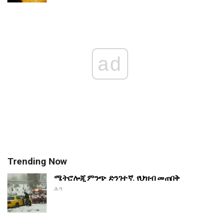
ad
Trending Now
ሜትሮሎጂ ምንጭ ድንገተኛ. የህዝብ መጠበቅ
ሕግ