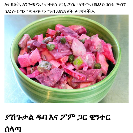
አትክልት, እንጉዳይን, የተቀቀለ ሩዝ, ፓስታ ናቸው. በዚህ ስብስብ ውስጥ
ከእነሱ በጣም ጣፋጭ የምግብ አዘገጃጀት ታገኛላችሁ.
ያሽጉታል ዱባ እና ፖም ጋር ዊንተር
ሰላጣ