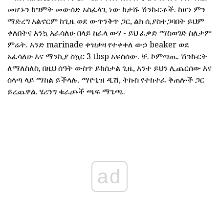
መሆኑን ከግምት መውሰድ አስፈላጊ ነው ከታሹ ሽንኩርቶች. ከሆነ ምን
ማድረግ አልኖርም ከጊዜ ወደ ውጥንቅጥ ጋር, ልክ ሲያስተጋባበት ይህም
ቀለበትና እንኳ አፈሳለሁ በላይ ከፈላ ውሃ - ይህ ፈቃድ ማስወገድ ስለታም
ምሬት. አንድ marinade ቀዝቃዛ የተቀቀለ ውኃ beaker ወደ
አፈሳለሁ እና ማንኪያ ስኳር 3 tbsp አፍስሰው. ቸ. ኮምጣጤ. ሽንኩርት
ለማለስለስ, በዚህ ሰዓት ውስጥ ይከሰታል ጊዜ, አንተ ይህን ሊጨርሰው እና
ሰላጣ ላይ ማከል ይችላሉ. ማዮኒዝ ዲሽ, ትኩስ የተከተፈ ቅጠሎች ጋር
ይረጨዋል. ሄሪንግ ቁራጮች ጫፍ ማጌጫ.
ad