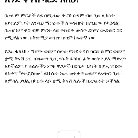
በሁሉም ምርቶች ላይ በየጊዜው ቅናሽ በጣም ብዙ ጊዜ ሊከሰት
አይደለም. የት እንዲህ ማጋራቶች ለመገብየት በየጊዜው ይካሄዳል;
በመሆኑም ዋጋ ብቻ ምርት ላይ ትኩርት ውስጥ ደካማ ውድድር ጋር
የሚቻል ነው, በቅድሚያ ውስጥ በጣም ከፍተኛ ነው.
የጋራ ቴክኒክ - ሽያጭ ወይም ስጦታ የገዢ ቅናሽ ካርድ ድምር ወይም
ቋሚ ቅናሽ ጋር. ብዙውን ጊዜ, የሱቅ ፉክክር ፊት ውስጥ ያለ ማድረግ
አይችልም. የ ቁልሎችን ምቹ ዋጋዎች በርካታ ዓይነት ከሆኑ, ገዢው
ደስተኛ "የተያያዘው" ይህ ሱቅ ነው. ወቅታዊ ወይም የአጭር-ጊዜ -
ለምሳሌ ያህል, በካርዱ ላይ ቋሚ ቅናሽ ሌሎች በደጋፊነት ይችላል.