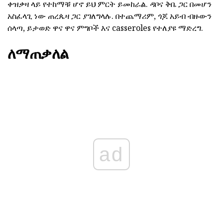
ቀዝቃዛ ላይ የተከማቹ ሆኖ ይህ ምርት ይመከራል. ዳቦና ቅቤ ጋር በመሆን
አስፈላጊ ነው ጠረጴዛ ጋር ያገለግላሉ. በተጨማሪም, ጎጆ አይብ ብዙውን
ሰላጣ, ይታወድ ዋና ዋና ምግቦች እና casseroles የተለያዩ ማድረግ.
ለማጠቃለል
ad