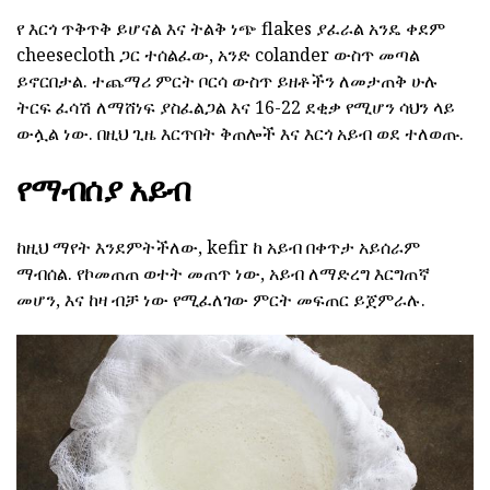
የ እርጎ ጥቅጥቅ ይሆናል እና ትልቅ ነጭ flakes ያፈራል አንዴ ቀደም
cheesecloth ጋር ተሰልፈው, አንድ colander ውስጥ መጣል
ይኖርበታል. ተጨማሪ ምርት ቦርሳ ውስጥ ይዘቶችን ለመታጠቅ ሁሉ
ትርፍ ፈሳሽ ለማሸነፍ ያስፈልጋል እና 16-22 ደቂቃ የሚሆን ሳህን ላይ
ውሏል ነው. በዚህ ጊዜ እርጥበት ቅጠሎች እና እርጎ አይብ ወደ ተለወጡ.
የማብሰያ አይብ
ከዚህ ማየት እንደምትችለው, kefir ከ አይብ በቀጥታ አይሰራም
ማብሰል. የኮመጠጠ ወተት መጠጥ ነው, አይብ ለማድረግ እርግጠኛ
መሆን, እና ከዛ ብቻ ነው የሚፈለገው ምርት መፍጠር ይጀምራሉ.