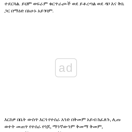
ተደርጓል. ይህም ወፍራም ቁርጥራጮች ወደ ይቆረጣል ወደ ዳቦ እና ቅቤ
ጋር በማዕድ በአሁኑ አይገባም.
ad
እርስዎ በቤት ውስጥ እርጎ የተሰራ አንድ በቅመም አይብ ከፈለጉ, ሊጡ
ወተት መጠጥ የተሰራ የጎጆ, ማንኛውንም ቅመማ ቅመም,