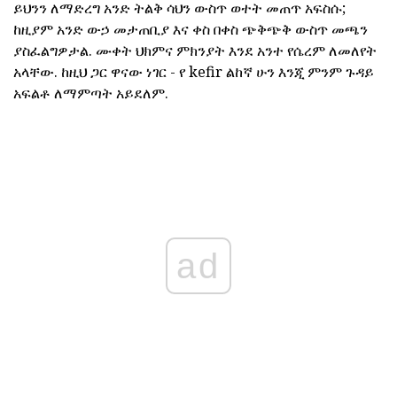
ይህንን ለማድረግ አንድ ትልቅ ሳህን ውስጥ ወተት መጠጥ አፍስሱ;
ከዚያም አንድ ውኃ መታጠቢያ እና ቀስ በቀስ ጭቅጭቅ ውስጥ መጫን
ያስፈልግዎታል. ሙቀት ህክምና ምክንያት እንደ አንተ የሴረም ለመለየት
አላቸው. ከዚህ ጋር ዋናው ነገር - የ kefir ልከኛ ሁን እንጂ ምንም ጉዳይ
አፍልቶ ለማምጣት አይደለም.
ad