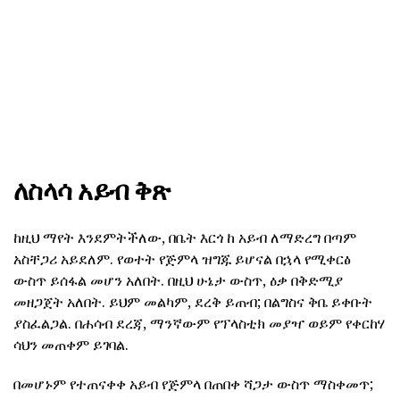
ለስላሳ አይብ ቅጽ
ከዚህ ማየት እንደምትችለው, በቤት እርጎ ከ አይብ ለማድረግ በጣም
አስቸጋሪ አይደለም. የወተት የጅምላ ዝግጁ ይሆናል በኋላ የሚቀርፅ
ውስጥ ይሰፋል መሆን አለበት. በዚህ ሁኔታ ውስጥ, ዕቃ በቅድሚያ
መዘጋጀት አለበት. ይህም መልካም, ደረቅ ይጠብ; በልግስና ቅቤ ይቀቡት
ያስፈልጋል. በሐሳብ ደረጃ, ማንኛውም የፕላስቲክ መያዣ ወይም የቀርከሃ
ሳህን መጠቀም ይገባል.
በመሆኑም የተጠናቀቀ አይብ የጅምላ በጠበቀ ሻጋታ ውስጥ ማስቀመጥ;