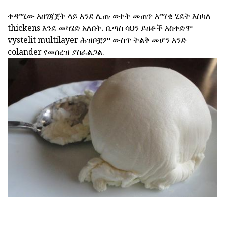
ቀዳሚው አዘገጃጀት ላይ እንደ ሊጡ ወተት መጠጥ አማቂ ሂደት እስካለ
thickens እንደ መካሄድ አለበት. ቢጣስ ሳህን ይዘቶች አስቀድሞ
vystelit multilayer ሕዝቦቿም ውስጥ ትልቅ መሆን አንድ
colander የመሰረዝ ያስፈልጋል.