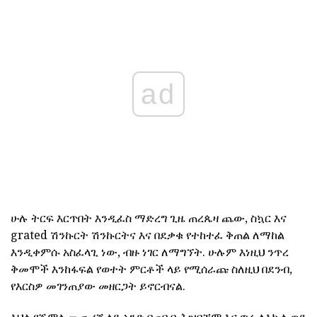
ad
ሁሉ ትርፍ እርጥበት እንዲፈስ ማድረግ ጊዜ ጠረጴዛ ጨው, ስኳር እና
grated ሽንኩርት ሽንኩርትና እና በደቃቁ የተከተፈ ቅጠል ለማከል
እንዲቀምሱ አስፈላጊ ነው, ብዙ ነገር ለማግኘት. ሁሉም እነዚህ ንጥረ
ቅመሞች እንከፋፍል የወተት ምርቶች ላይ የሚሰራጩ ስለዚህ በደንብ,
የእርስዎ መገንጠያው መዘርጋት ይኖርብናል.
እህል የጅምላ መጨረሻ ላይ አንድ በጠባብ ሕዝቦቿም እና ጥሩ ለእኩል ወደ