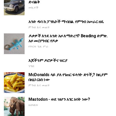
ድብልቅ
መኪኖች
አንድ ዱባ ከ ፓንኬኮች ማብሰል. የምግብ አሠራር ዘዴ
ምግብ እና መጠጥ
ዶቃዎች እንደ አንድ አዞ ለማድረግ? Beading ድምጽ.
አዞ መርሃግብር የዶቃ
የትርፍ ጊዜ ሥራ
እጆችንም ዶሮዎችና ዝርያ
ንግድ
McDonalds ላይ ያለ የገጠር ፍላጎት ድንች,? ከዚያም
በዚህ ርዕስ ነው
ምግብ እና መጠጥ
Mastodon - ወደ ዝሆን አገር አባት ነው?
አሰላለፍ