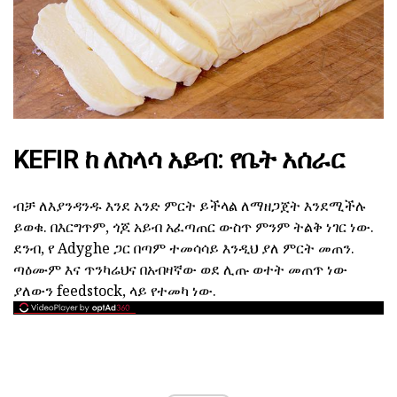
KEFIR ከ ለስላሳ አይብ: የቤት አሰራር
ብቻ ለእያንዳንዱ እንደ አንድ ምርት ይችላል ለማዘጋጀት እንደሚችሉ
ይወቁ. በእርግጥም, ጎጆ አይብ አፈጣጠር ውስጥ ምንም ትልቅ ነገር ነው.
ደንብ, የ Adyghe ጋር በጣም ተመሳሳይ እንዲህ ያለ ምርት መጠን.
ጣዕሙም እና ጥንካሬህና በአብዛኛው ወደ ሊጡ ወተት መጠጥ ነው
ያለውን feedstock, ላይ የተመካ ነው.