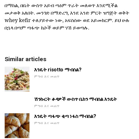
በማከል, በቤት ውስጥ አይብ ጣዕም ጥራት መለወጥ እንደሚችል
መታወቅ አለበት. መንገድ በማድረግ, እንደ አንድ ምርት ዝግጅት ወቅት
whey kefir ተለያይተው ነው, አፍስሰው ወደ አይመከርም. ይህ ሁሉ
በኋላ በጣም ጣፋጭ ኬኮች ወይም ሃሽ ይወጣሉ.
Similar articles
እንዴት risotto ማብሰል?
ምግብ እና መጠጥ
ሽንኩርት ቆዳዎች ውስጥ ቤከን ማብሰል እንዴት
ምግብ እና መጠጥ
እንዴት ጣፋጭ ቂጣ ነፋስ ማብሰል?
ምግብ እና መጠጥ