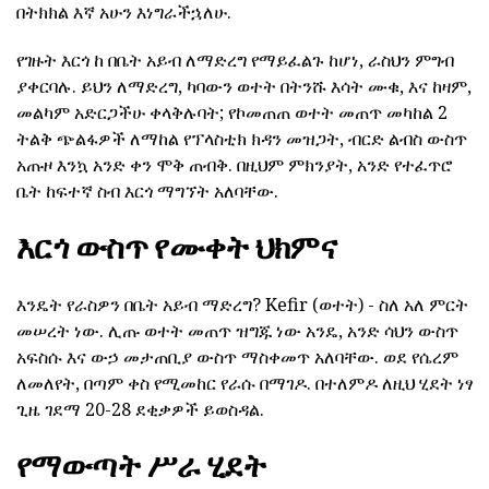
በትክክል እኛ አሁን እነግራችኋለሁ.
የገዙት እርጎ ከ በቤት አይብ ለማድረግ የማይፈልጉ ከሆነ, ራስህን ምግብ
ያቀርባሉ. ይህን ለማድረግ, ካባውን ወተት በትንሹ እሳት ሙቁ, እና ከዛም,
መልካም አድርጋችሁ ቀላቅሉባት; የኮመጠጠ ወተት መጠጥ መካከል 2
ትልቅ ጭልፋዎች ለማከል የፕላስቲክ ክዳን መዝጋት, ብርድ ልብስ ውስጥ
አጡዞ እንኳ አንድ ቀን ሞቅ ጠብቅ. በዚህም ምክንያት, አንድ የተፈጥሮ
ቤት ከፍተኛ ስብ እርጎ ማግኘት አለባቸው.
እርጎ ውስጥ የሙቀት ህክምና
እንዴት የራስዎን በቤት አይብ ማድረግ? Kefir (ወተት) - ስለ አለ ምርት
መሠረት ነው. ሊጡ ወተት መጠጥ ዝግጁ ነው አንዴ, አንድ ሳህን ውስጥ
አፍስሱ እና ውኃ መታጠቢያ ውስጥ ማስቀመጥ አለባቸው. ወደ የሴረም
ለመለየት, በጣም ቀስ የሚመከር የራሱ በማገዶ. በተለምዶ ለዚህ ሂደት ነፃ
ጊዜ ገደማ 20-28 ደቂቃዎች ይወስዳል.
የማውጣት ሥራ ሂደት