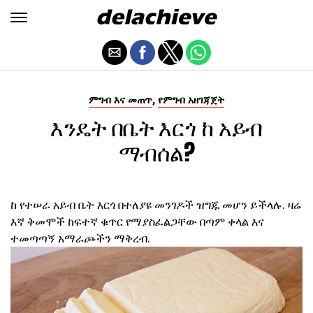
,
ምግብ እና መጠጥ
የምግብ አዘገጃጀት
እንዴት በቤት እርጎ ከ አይብ
ማብሰል?
ከ የተሠራ አይብ ቤት እርጎ በተለያዩ መንገዶች ዝግጁ መሆን ይችላሉ. ዛሬ
እኛ ቅመሞች ከፍተኛ ቁጥር የማያስፈልጋቸው በጣም ቀላል እና
ተመጣጣኝ አማራጮችን ማቅረብ.