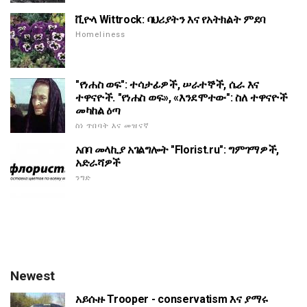
ቪዮላ Wittrock: ባህሪያትን እና የአትክልት ምደባ
Homeliness
"የነሐስ ወፍ": ተሳታፊዎች, ሠራተኞች, ሴራ እና
ተዋናዮች. "የነሐስ ወፍ», «እንደሞተው": ስለ ተዋናዮች
መካከል ዕጣ
ስነ ጥበባት እና መዝናኛ
አበባ መላኪያ አገልግሎት "Florist.ru": ግምገማዎች,
አድራሻዎች
ንግድ
Newest
አይሱዙ Trooper - conservatism እና ያማሩ