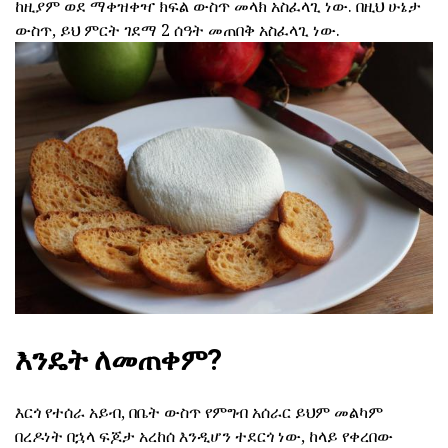
ከዚያም ወደ ማቀዝቀዣ ክፍል ውስጥ መላክ አስፈላጊ ነው. በዚህ ሁኔታ
ውስጥ, ይህ ምርት ገደማ 2 ሰዓት መጠበቅ አስፈላጊ ነው.
እንዴት ለመጠቀም?
እርጎ የተሰራ አይብ, በቤት ውስጥ የምግብ አሰራር ይህም መልካም
በረዶነት በኋላ ፍጆታ አረከሰ እንዲሆን ተደርጎ ነው, ከላይ የቀረበው