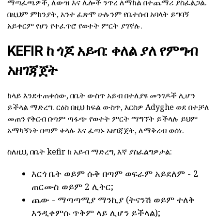
ማጣፈጫዎች, ለውዝ እና ሌሎች ንጥረ ለማከል በተጨማሪ ያስፈልጋል.
በዚህም ምክንያት, አንተ ፈጽሞ ሁሉንም የቤተሰብ አባላት ይግባኝ
አይቀርም የሆነ የተፈጥሮ የወተት ምርት ያገኛሉ.
KEFIR ከ ጎጆ አይብ: ቀለል ያለ የምግብ
አዘገጃጀት
ከላይ እንደተጠቀሰው, በቤት ውስጥ አይብ በተለያዩ መንገዶች ሊሆን
ይችላል ማድረግ. ርዕስ በዚህ ክፍል ውስጥ, እርስዎ Adyghe ወደ በተቻለ
መጠን የቅርብ በጣም ጣፋጭ የወተት ምርት ማግኘት ይችላሉ ይህም
አማካኝነት በጣም ቀላሉ እና ፈጣኑ አዘገጃጀት, ለማቅረብ ወሰነ.
ስለዚህ, በቤት kefir ከ አይብ ማድረግ, እኛ ያስፈልግዎታል:
እርጎ ቤት ወይም ሱቅ በጣም ወፍራም አይደለም - 2
ጠርሙስ ወይም 2 ሊትር;
ጨው - ማጣጣሚያ ማንኪያ (ትናንሽ ወይም ተለቅ
እንዲቀምሱ ጥቅም ላይ ሊሆን ይችላል);