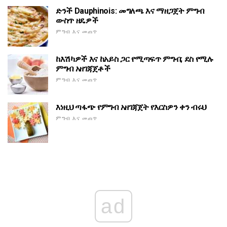
ድንች Dauphinois: መግለጫ እና ማዘጋጀት ምግብ
ውስጥ ዘዴዎች
ምግብ እና መጠጥ
ከእሽካዎች እና ከአይስ ጋር የሚጣፍጥ ምግብ; ደስ የሚሉ
ምግብ አዘገጃጀቶች
ምግብ እና መጠጥ
እነዚህ ጣፋጭ የምግብ አዘገጃጀት የእርስዎን ቀን ብሩህ
ምግብ እና መጠጥ
ad