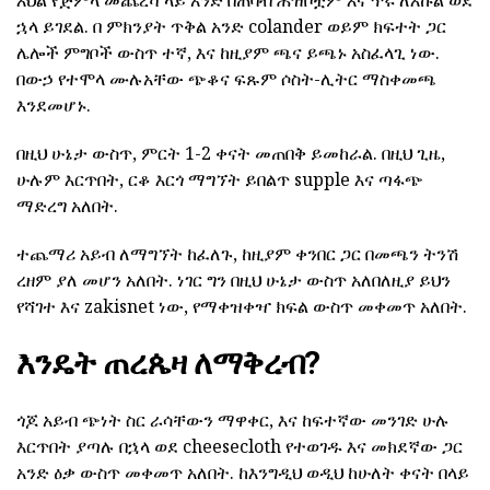
ኋላ ይገደል. በ ምክንያት ጥቅል አንድ colander ወይም ክፍተት ጋር
ሌሎች ምግቦች ውስጥ ተኛ, እና ከዚያም ጫና ይጫኑ አስፈላጊ ነው.
በውኃ የተሞላ ሙሉአቸው ጭቆና ፍጹም ሶስት-ሊትር ማስቀመጫ
እንደመሆኑ.
በዚህ ሁኔታ ውስጥ, ምርት 1-2 ቀናት መጠበቅ ይመከራል. በዚህ ጊዜ,
ሁሉም እርጥበት, ርቆ እርጎ ማግኘት ይበልጥ supple እና ጣፋጭ
ማድረግ አለበት.
ተጨማሪ አይብ ለማግኘት ከፈለጉ, ከዚያም ቀንበር ጋር በመጫን ትንሽ
ረዘም ያለ መሆን አለበት. ነገር ግን በዚህ ሁኔታ ውስጥ አለበለዚያ ይህን
የሻገተ እና zakisnet ነው, የማቀዝቀዣ ክፍል ውስጥ መቀመጥ አለበት.
እንዴት ጠረጴዛ ለማቅረብ?
ጎጆ አይብ ጭነት ስር ራሳቸውን ማዋቀር, እና ከፍተኛው መንገድ ሁሉ
እርጥበት ያጣሉ በኋላ ወደ cheesecloth የተወገዱ እና መክደኛው ጋር
አንድ ዕቃ ውስጥ መቀመጥ አለበት. ከእንግዲህ ወዲህ ከሁለት ቀናት በላይ