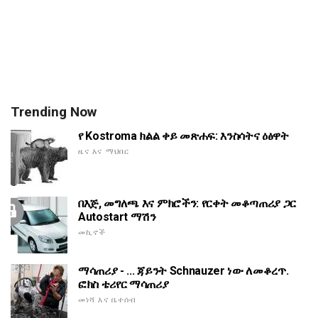
Trending Now
የ Kostroma ክልል ቀይ መጽሐፍ: እንስሳትና ዕፅዋት
ዜና እና ማህበር
በእጅ, መግለጫ እና ምክሮችን: የርቀት መቆጣጠሪያ ጋር
Autostart ማሽን
መኪኖች
ማሳጠሪያ - ... ጃይንት Schnauzer ነው ለመቆረጥ.
ፎክስ ቴሪየር ማሳጠሪያ
መነሻ እና ቤተሰብ