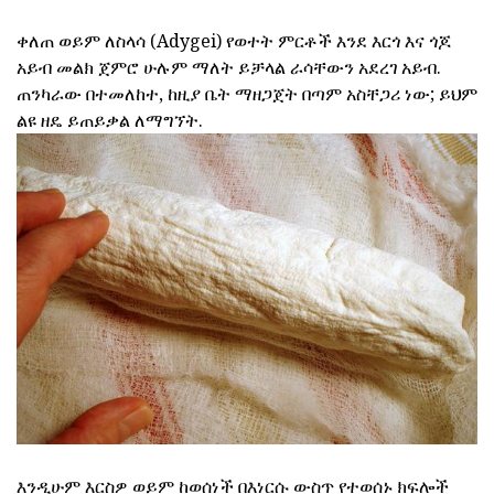
ቀለጠ ወይም ለስላሳ (Adygei) የወተት ምርቶች እንደ እርጎ እና ጎጆ
አይብ መልክ ጀምሮ ሁሉም ማለት ይቻላል ራሳቸውን አደረገ አይብ.
ጠንካራው በተመለከተ, ከዚያ ቤት ማዘጋጀት በጣም አስቸጋሪ ነው; ይህም
ልዩ ዘዴ ይጠይቃል ለማግኘት.
እንዲሁም እርስዎ ወይም ከወሰነች በእነርሱ ውስጥ የተወሰኑ ክፍሎች