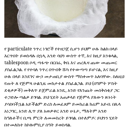
የ particulate ንጥረ ነገሮች የተዘጋጀ ሲሆን ይህም ሁሉ ከልክ በላይ
እርጥበት ይወስዳሉ በኋላ, አንድ ሳህን ውስጥ ተኛ, እና ከዚያ እንቁላል,
tablespoon ሶዳ, ጣፋጭ በርበሬ, ቅቤ እና ጠረጴዛ ጨው መጨመር
ያስፈልጋል. የ የተባለ ንጥረ በጥብቅ ሹካ የተውጣጣ ይሆናል, እና ከዚያ
ሁሉ በላይ እንደገና ውኃ መታጠቢያ ውስጥ ማስቀመጥ አለባቸው. ስለዚህ
የጡት ለ የጅምላ ሁልጊዜ መከታተል ያስፈልጋል. ይህ (በግምት ሦስት
ደቂቃዎች) መቅለጥ ይጀምራል አንዴ, አንድ የእንጨት መሰቅሰቂያ ጋር
ተጋድሎ ጣልቃ ይገባል. ይህ ሂደት አጠቃላይ የጅምላ ያለውን ጽኑነት
ያሳስባችኋል አይችልም ድረስ ለመፈጸም ይመከራል ክሬም አይብ. በሌላ
አነጋገር, አንድ ሊጥ ያለ አወቃቀር አንድ ሁኔታ, ማለትም አንድ
ከዓለቶችና ቢጫ ምርት ለመመስረት ይገባል. በተለምዶ: ይህንን ሂደት
በተመለከተ ከኮሎምቢያ ሰዓት ይወስዳል.