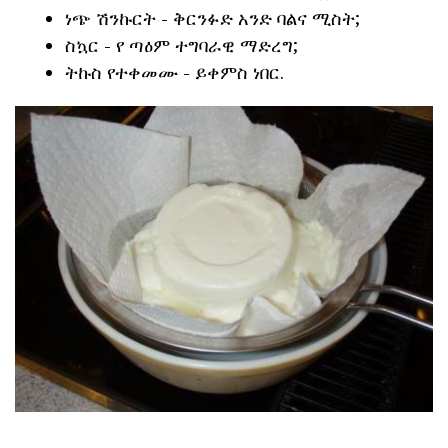
ነጭ ሽንኩርት - ቅርንፉድ አንድ ባልና ሚስት;
ስኳር - የ ጣዕም ተግባራዊ ማድረግ;
ትኩስ የተቀመሙ - ይቀምስ ነበር.