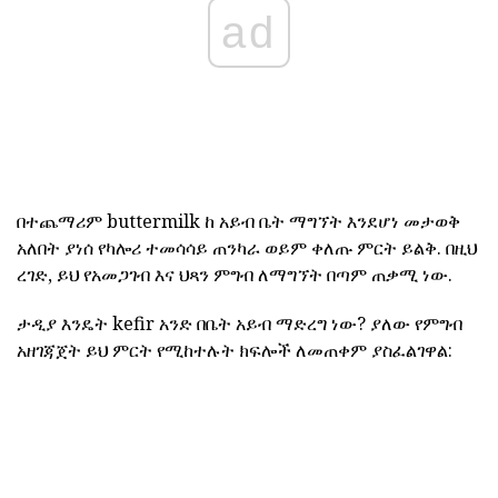
ad
በተጨማሪም buttermilk ከ አይብ ቤት ማግኘት እንደሆነ መታወቅ
አለበት ያነሰ የካሎሪ ተመሳሳይ ጠንካራ ወይም ቀለጡ ምርት ይልቅ. በዚህ
ረገድ, ይህ የአመጋገብ እና ህጻን ምግብ ለማግኘት በጣም ጠቃሚ ነው.
ታዲያ እንዴት kefir አንድ በቤት አይብ ማድረግ ነው? ያለው የምግብ
አዘገጃጀት ይህ ምርት የሚከተሉት ክፍሎች ለመጠቀም ያስፈልገዋል: