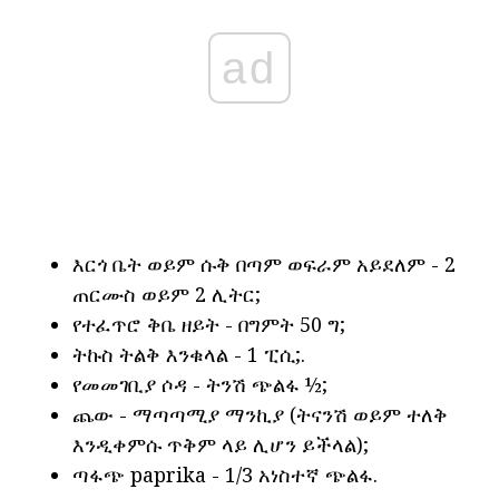
ad
እርጎ ቤት ወይም ሱቅ በጣም ወፍራም አይደለም - 2
ጠርሙስ ወይም 2 ሊትር;
የተፈጥሮ ቅቤ ዘይት - በግምት 50 ግ;
ትኩስ ትልቅ እንቁላል - 1 ፒሲ;.
የመመገቢያ ሶዳ - ትንሽ ጭልፋ ½;
ጨው - ማጣጣሚያ ማንኪያ (ትናንሽ ወይም ተለቅ
እንዲቀምሱ ጥቅም ላይ ሊሆን ይችላል);
ጣፋጭ paprika - 1/3 አነስተኛ ጭልፋ.