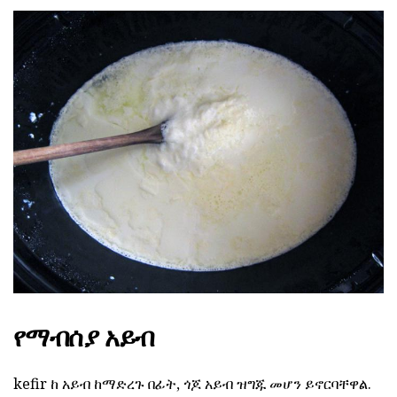
የማብሰያ አይብ
kefir ከ አይብ ከማድረጉ በፊት, ጎጆ አይብ ዝግጁ መሆን ይኖርባቸዋል.