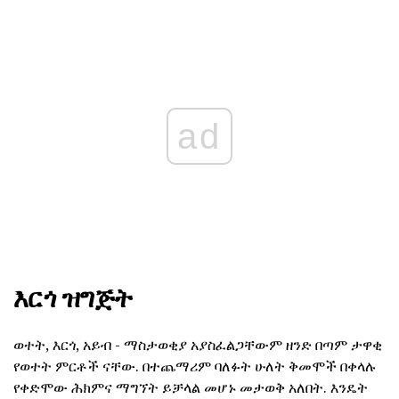
ad
እርጎ ዝግጅት
ወተት, እርጎ, አይብ - ማስታወቂያ አያስፈልጋቸውም ዘንድ በጣም ታዋቂ
የወተት ምርቶች ናቸው. በተጨማሪም ባለፉት ሁለት ቅመሞች በቀላሉ
የቀድሞው ሕክምና ማግኘት ይቻላል መሆኑ መታወቅ አለበት. እንዴት