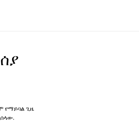
ብሰያ
ሞ የማይባል ጊዜ
ሚሰላው.