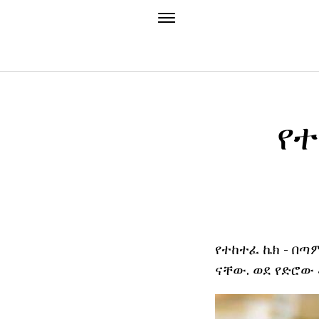
የተ
የተከተፈ ኬክ - በጣ
ናቸው. ወደ የድሮው