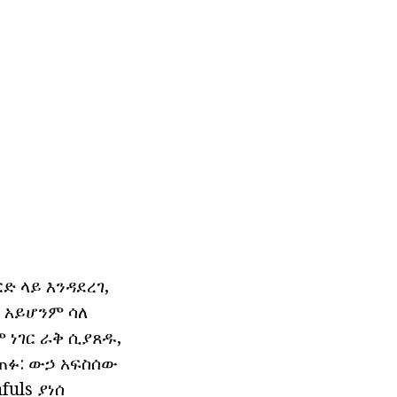
ድ ላይ እንዳደረገ,
 አይሆንም ሳለ
 ነገር ራቅ ሲያጸዱ,
ነጠፉ: ውኃ አፍስሰው
uls ያነሰ