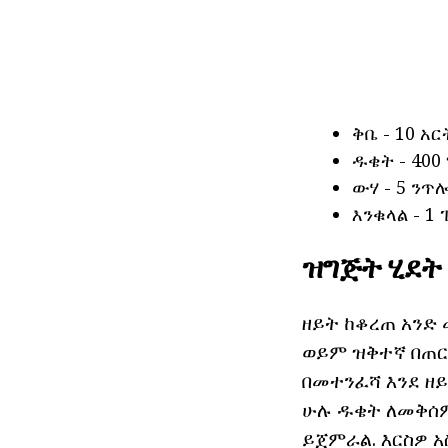
ቅቤ - 10 አርት
ዱቄት - 400 
ውሃ - 5 ንጥሎ
እንቁላል - 1 
ዝግጅት ሂደት
ዘይት ከቆረጠ አንድ 
ወይም ዝቅተኛ በጠርዙ
በመተንፈሻ እንደ ዘይ
ሁሉ ዱቄት ለመቅሰም 
ይጀምራል. እርስዎ አ