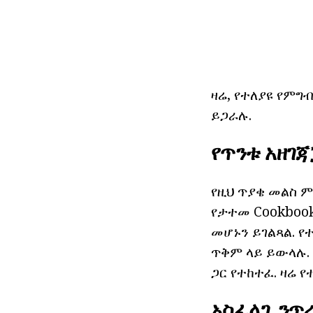
ዛሬ, የተለያዩ የምግ
ይጋራሉ.
የጥንቱ አዘገጃ
የዚህ ጥያቄ መልስ ም
የታተመ Cookbook
መሆኑን ይገልጻል. የ
ጥቅም ላይ ይውላሉ.
ጋር የተከተፈ. ዛሬ 
አስፈላጊ ንጥ