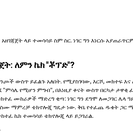
ብ አዘገጃጀት ላይ ተመሳሳይ ስም ስር. ነገር ግን እነርሱ አያጠራጥር
ጀት: ለምን ኬክ "ቾፕድ"?
ንጮች ውስጥ ይፈልጉ አለበት. የሚያስገባው, እርሾ, መክተፍ እና
 "ምሳሌ የሚሆን ምግብ", በእነዚያ ቀናት ውስጥ በርካታ ታዋቂ ፈ
ተከተፈ ሙከራዎች ማድረግ ቂጣ: ነገር ግን ደግሞ ለመጋገር ሌላ 
 ስሙ ማምረቻ ቴክኖሎጂ ግዴታ ነው. ቅቤ የተፈጨ ዱቄት ጋር ማደ
የተከተፈ ኬክ ተመሳሳይ ቴክኖሎጂ ላይ ይጋገራል.
ረ