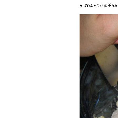
ሊያስፈልግህ ይችላል