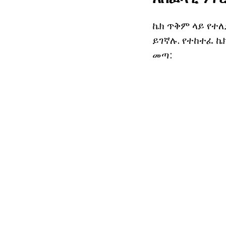
ኬክ ጥቅም ላይ የተ
ይገኛሉ. የተከተፈ ኬ
መጣ: