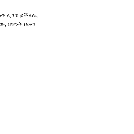
ስጥ ሊገኙ ይችላሉ,
ው, በጥንት ዘመን