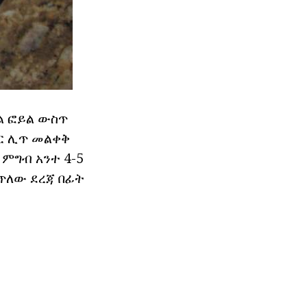
ፈል ፎይል ውስጥ
ር ሊጥ መልቀቅ
 ምግብ አንተ 4-5
ጥለው ደረጃ በፊት