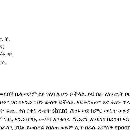
. ቸ.
ግ;
ች. ቸ.
ፒሲ.
መደበኛ ቢላ ወይም ልዩ ገለባ ሊሆን ይችላል. ይህ ሰፊ የእንጨት ቦር
ም ጋር በአንድ ሳህን ውስጥ ይችላል. አይቆርጡም እና ሕፃኑ ጥሩ
ት ፍጪ. ቀስ በቀስ ዱቄት shunt. ሕፃኑ ወደ ክምር ውስጥ ሁሉም
ጊዜ, አንድ በገቡ, መዶሻ እንቁላል ማድረግ. እንደገና በደንብ አ
ስፈላጊ ያህል ይወስዳል የበለጠ ወይም ሊጥ በራሱ አምስት spoonf