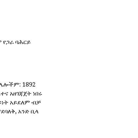
ም የጋራ ባሕርይ
 ሌሎችም: 1892
ተና አዘገጃጀት ነበሩ
ዓይነት አይደለም ብቻ
ባለቅ, አንድ ቢላ