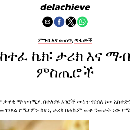
ምግብ እና መጠጥ
ጣፋጮች
,
ከተፈ ኬክ: ታሪክ እና ማ
ምስጢሮች
ም ታዋቂ ማጣጣሚያ. በተለያዩ አገሮች ውስጥ የበሰለ ነው አስቀድ
 መገንጸል የሚያምኑ ከሆነ, ታሪክ በሐኪም መቶ ዓመታት ነው የ