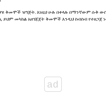
ለያዩ ቅመሞች ዝግጅት. እነዚህ ሁሉ በቀላሉ በማንኛውም ሱቅ ው
ክ, ይህም መካከል አዘገጃጀት ቅመሞች እንዲህ ስብስብ የተዘጋጀ ነ
ad