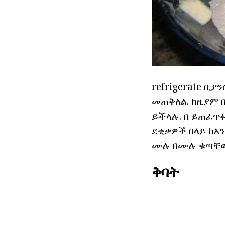
refrigerate ቢ
መጠቅለል. ከዚያም 
ይችላሉ. በ ይጠፈጥፉ
ደቂቃዎች በላይ ከእ
ሙሉ በሙሉ ቁጣቸው 
ቅባት