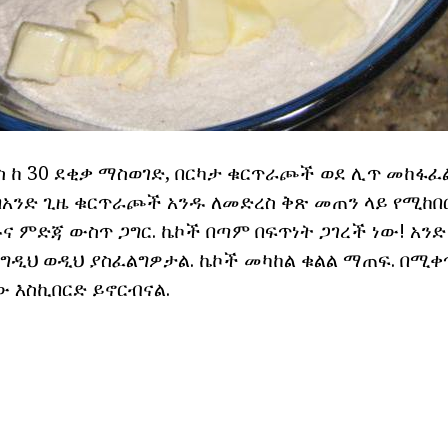
ያንስ ከ 30 ደቂቃ ማስወገድ, በርካታ ቁርጥራጮች ወደ ሊጥ መከፋ
በአንድ ጊዜ ቁርጥራጮች አንዱ ለመድረስ ቅጽ መጠን ላይ የሚከበ
ና ምድጃ ውስጥ ጋግር. ኬኮች በጣም በፍጥነት ጋገረች ነው! አንድ
ንግዲህ ወዲህ ያስፈልግዎታል. ኬኮች መካከል ቁልል ማጠፍ. በሚቀ
እስኪበርድ ይኖርብናል.