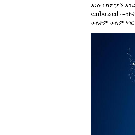
እነሱ በሻምፓኝ አን
embossed መስኮት
ሁለቱም ሁሉም ነገር