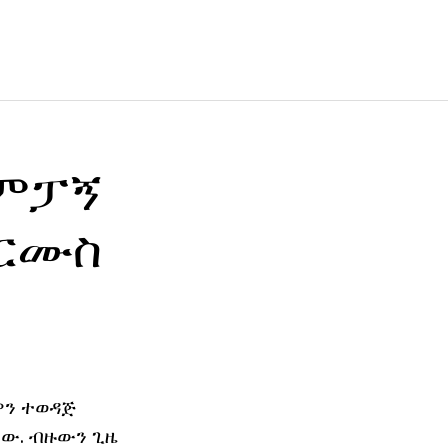
ሻምፓኝ
ጠርሙስ
ዎን ተወዳጅ
ነው. ብዙውን ጊዜ