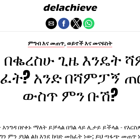
ምግብ እና መጠጥ
ወይኖች እና መናፍስት
,
ሽ በቈረስሁ ጊዜ እንዴት 
ፈት? አንድ በሻምፓኝ 
ውስጥ ምን ቡሽ?
ንግዳ በየቀኑ ማለት ይቻላል በዓል ላይ ሊታይ ይችላል - የእርስ
 ግን ምን ያህል ልክ እንደ ከባድ መክፈት ነው; ይህ ጣፋጭ መጠጥ 