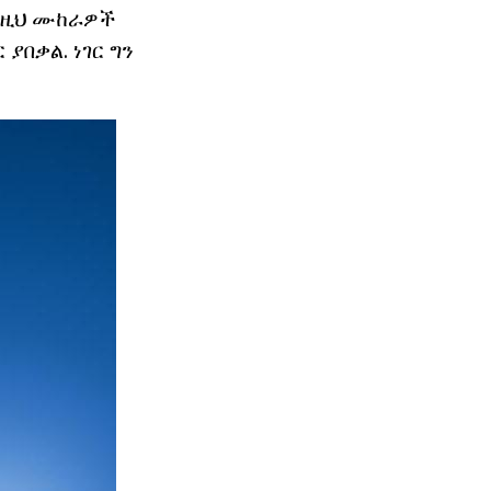
እነዚህ ሙከራዎች
ያበቃል. ነገር ግን