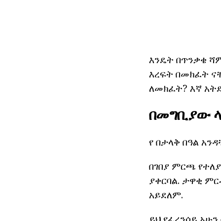
እንዴት በጥንቃቄ ሻም
እረፍት በመክፈት ናቸ
ለመክፈት? እኛ አትደ
በመግቢያው ላ
የ በታላቅ በዓል አን
በገበያ ምርጫ የተለ
ያቀርባል. ታዋቂ ምር
አይደለም.
ይህ የፈረንሳይ አሁን