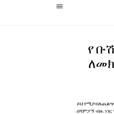
የ ቡ
ለመክ
ይህ የሚያብለጨልጭ እ
በሻምፓኝ ብዙ. ነገር