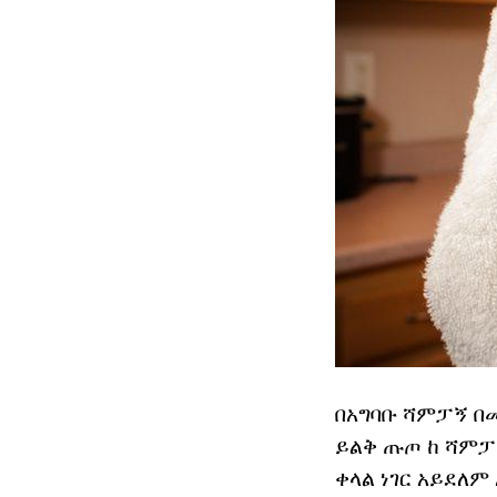
በአግባቡ ሻምፓኝ በ
ይልቅ ጡጦ ከ ሻምፓ
ቀላል ነገር አይደለም