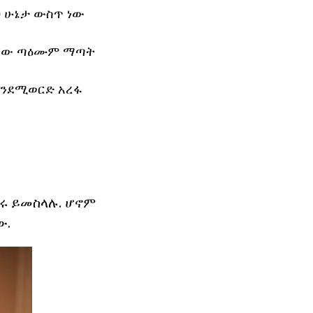
ህ ሁኔታ ውስጥ ነው
ት ነው ጣዕሙም ማጣት
እንደሚወርድ አረፋ
ጥሩ ይመስላሉ. ሆኖም
ው.