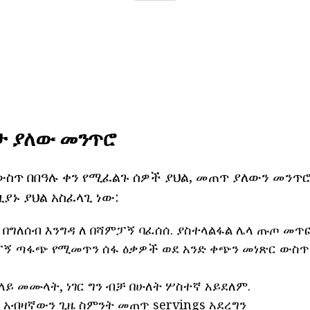
ታ ያለው መንጥሮ
 ውስጥ በበዓሉ ቀን የሚፈልጉ ሰዎች ያህል, መጠጥ ያለውን መንጥ
ያኑ ያህል አስፈላጊ ነው:
 በግለሰብ እንግዳ ለ በሻምፓኝ ባፈሰሰ. ያስተላልፋል ሌላ ጡጦ መጥ
ፓኝ ጣፋጭ የሚመጥን ሰፋ ዕቃዎች ወደ አንድ ቀጭን መነጽር ውስጥ 
ላይ መሙላት, ነገር ግን ብቻ በሁለት ሦስተኛ አይደለም.
 አብዛኛውን ጊዜ ስምንት መጠጥ servings አደረግን