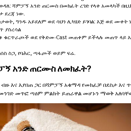
 ወዳለ: ሻምፓኝ አንድ ጠርሙስ በመክፈት ረገድ የላቀ አመላካች በዚ
 ደረጃ ነው.
ታወት, ግንዱ አይደለም ወደ ሳህን ሊካሄድ ይገባል: እጅ ወደ ሙቀ
ጥ ያስረሳል
ቆ ቁርጥራጮች ወደ የቅድመ-Cast መጠቀም ይችላሉ መጠጥ ላይ 
ሰስ ስጋ, የባሕር, ጣፋጮች ወይም ፍሬ.
ፓኝ አንድ ጠርሙስ ለመክፈት?
 ብዙ እና እያበጠ ጋር በሻምፓኝ አቁማዳ የመክፈቻ በደስታ እና 
ህ መንገድ መጥፎ ጣዕም ምልክት ይጠራዋል መሆኑን ማወቅ አለባቸ