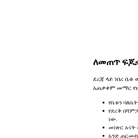
ለመጠጥ ፍጆ
ደረጃ ላይ ነበረ ቤቱ
አጠቃቀም መማር የዚ
የቤቱን ባለቤት
የደረቅ በሻም
ነው.
መነጽር አናት 
አንድ ጠርሙስ