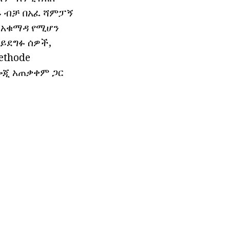
ይ ብቻ በአፈ ሻምፓኝ
 አቁማዳ የሚሆን
ይደግፉ ሰዎች,
ethode
ኖሎጂ አጠቃቀም ጋር