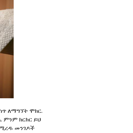
ስጥ ለማግኘት ሞክር.
. ምንም ክርክር ይህ
 የሚረዱ መንገዶች