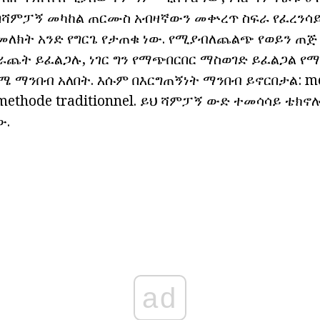
 በሻምፓኝ መካከል ጠርሙስ አብዛኛውን መቍረጥ ስፍራ የፈረንሳ
መለክት አንድ የግርጌ የታጠቁ ነው. የሚያብለጨልጭ የወይን ጠጅ
ራጨት ይፈልጋሉ, ነገር ግን የማጭበርበር ማስወገድ ይፈልጋል የማ
ሜ ማንበብ አለበት. እሱም በእርግጠኝነት ማንበብ ይኖርበታል: m
 methode traditionnel. ይህ ሻምፓኝ ውድ ተመሳሳይ ቴክ
ው.
ad