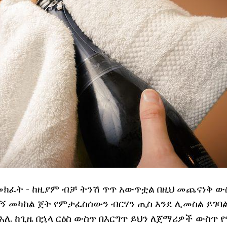
መክፈት - ከዚያም ብቻ ትንሽ ጥጥ አውጥቷል በዚህ መጨናነቅ ው
ኝ መካከል ጀት የምታፈስሰውን ብርሃን ጢስ እንደ ሊመስል ይገባል
 አለ. ከጊዜ በኋላ ርዕስ ውስጥ በእርግጥ ይህን ለጀማሪዎች ውስጥ