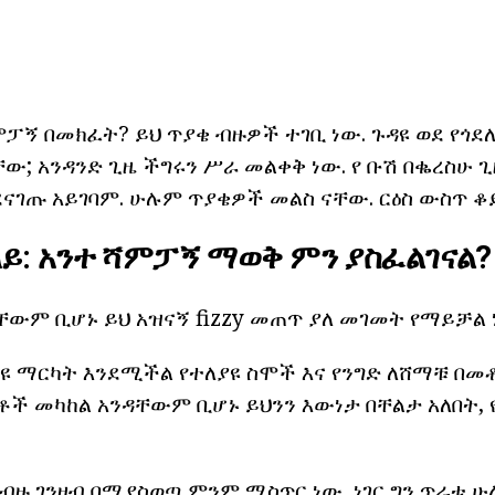
ፓኝ በመክፈት? ይህ ጥያቄ ብዙዎች ተገቢ ነው. ጉዳዩ ወደ የጎደ
ው; አንዳንድ ጊዜ ችግሩን ሥራ መልቀቅ ነው. የ ቡሽ በቈረስሁ 
ናገጡ አይገባም. ሁሉም ጥያቄዎች መልስ ናቸው. ርዕስ ውስጥ ቆይ
ይ: አንተ ሻምፓኝ ማወቅ ምን ያስፈልገናል?
ዳቸውም ቢሆኑ ይህ አዝናኝ fizzy መጠጥ ያለ መገመት የማይቻል 
ያዩ ማርካት እንደሚችል የተለያዩ ስሞች እና የንግድ ለሸማቹ በ
ቶች መካከል አንዳቸውም ቢሆኑ ይህንን እውነታ በቸልታ አለበት, 
 ብዙ ገንዘብ በሚያስወጣ ምንም ሚስጥር ነው, ነገር ግን ጥራቱ 