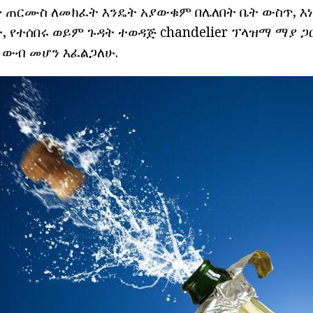
ድ ጠርሙስ ለመክፈት እንዴት አያውቁም በሌለበት ቤት ውስጥ, 
, የተሰበሩ ወይም ጉዳት ተወዳጅ chandelier ፕላዝማ ማያ ጋር 
 ውብ መሆን እፈልጋለሁ.