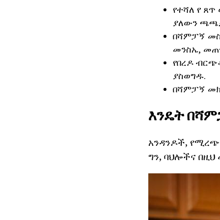
የተሻለ የ ጸጥ
ያለውን ጫጫታ
በሻምፓኝ መስ
መንስኤ, መጠ
የበረዶ ብርጭ
ያስወግዱ.
በሻምፓኝ መክ
እንዴት በሻም
አንዳንዶች, የሚረጭ
ግን, ባህሎችና በዚ