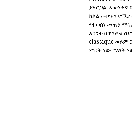
ያደርጋል. እውነተኛ
ክልል መሆኑን የሚያ
የተወሰነ መጠን ማሰ
እናንተ በጥንቃቄ ስያ
classique ወይም
ምርት ነው ማለት ነ