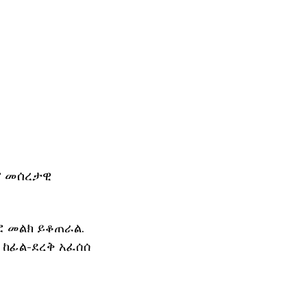
ሮ መሰረታዊ
ፎ መልክ ይቆጠራል.
ከፊል-ደረቅ አፈሰሰ