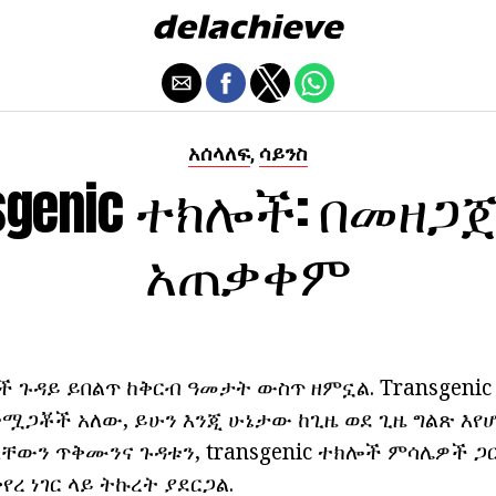
አሰላለፍ
ሳይንስ
,
sgenic ተክሎች: በመዘጋ
አጠቃቀም
ች ጉዳይ ይበልጥ ከቅርብ ዓመታት ውስጥ ዘምኗል. Transgeni
ጋቾች አለው, ይሁን እንጂ ሁኔታው ከጊዜ ወደ ጊዜ ግልጽ እየሆነ
ላቸውን ጥቅሙንና ጉዳቱን, transgenic ተክሎች ምሳሌዎች ጋር
ረ ነገር ላይ ትኩረት ያደርጋል.