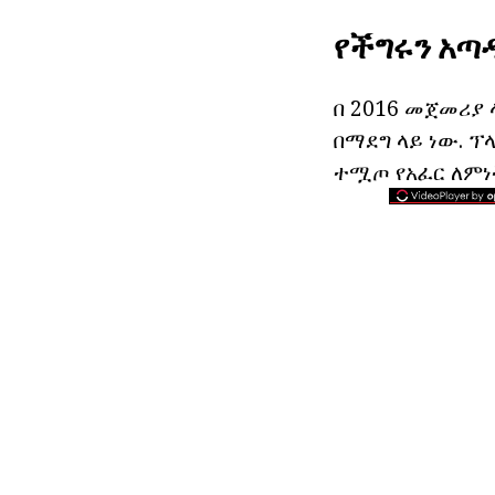
የችግሩን አጣ
በ 2016 መጀመሪያ 
በማደግ ላይ ነው. ፕ
ተሟጦ የአፈር ለምነ