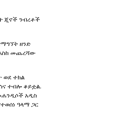
ት ጂኖች ንብረቶች
ለማግኘት ዘንድ
ና እስከ መጨረሻው
 ወደ ተክል
ስና ተብሎ ቆይቷል.
 መሐንዲሶች አዲስ
የተወሰነ ዓላማ ጋር