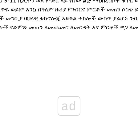
50 9-11 ቢሊዮን ወደ ምድር ላይ የሰው ልጅ ማህበረሰቦች ቁጥ
እጥፍ ወይም እንኳ በዓለም ዙሪያ የግብርና ምርቶች መጠን ሶስቴ 
ሎች መግቢያ ባህላዊ ቴክኖሎጂ አድጓል ተክሎች ውስጥ ያልሆኑ ንብ
ሎች የድምጽ መጠን ለመጨመር ለመርዳት እና ምርቶች ዋጋ ለመ
ad