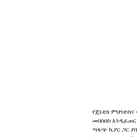
የጄኔቲክ ምህንድስና
መበስበስ እንዲፈጠር 
ጣፋጭ ኪያር ጋር ያበ