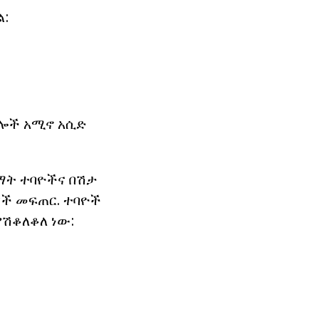
ል:
ክሎች አሚኖ አሲድ
ማት ተባዮችና በሽታ
ሮች መፍጠር. ተባዮች
ያሽቆለቆለ ነው: