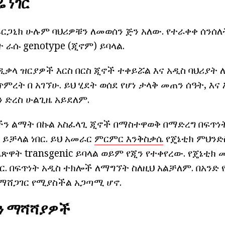
 ነገር
ጋኒክ ሁሉም ባህሪዎቹን ለመወሰን ጅን አለው. የተራቀቀ ሰንሰለ
 ራሱ genotype (ጂኖም) ይባላል.
ዲቃላ ዝርያዎች እርስ በርስ ጂኖች ተቀይሯል እና አዲስ ባህሪያት 
ምረት በ አገኘሁ. ይህ ሂደት ወሰደ የሆነ ታላቅ መጠን ሰዓት, እ
ድረስ ሁልጊዜ አይደለም.
ን ልማት በኩል አስፈላጊ ጂኖች በማስተዋወቅ በማድረግ በፍጥነት
 ይቻላል ነበር. ይህ አመራር
ምርምር እንቅስቃሴ
የጄኔቲክ ምህንድ
እጽዋት transgenic ይባላል ወይም የጂን የተቀየረው. የጄኔቲክ
ር. በፍጥነት አዲስ ተክሎች ለማግኘት ስለዚህ አልቻለም. በአንድ 
ለማሸጋገር የሚያስችል አጋጣሚ ሆኖ.
ን ማሻሻያዎች