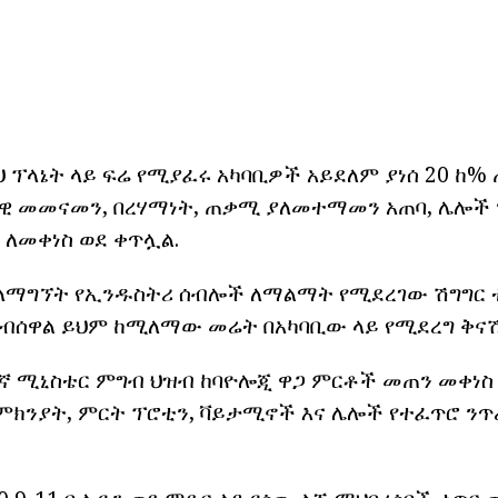
ህ ፕላኔት ላይ ፍሬ የሚያፈሩ አካባቢዎች አይደለም ያነሰ 20 ከ% ጠ
ያዊ መመናመን, በረሃማነት, ጠቃሚ ያለመተማመን አጠባ, ሌሎች
ለመቀነስ ወደ ቀጥሏል.
 ለማግኘት የኢንዱስትሪ ሰብሎች ለማልማት የሚደረገው ሽግግር
ባብሰዋል ይህም ከሚለማው መሬት በአካባቢው ላይ የሚደረግ ቅና
ኛ ሚኒስቴር ምግብ ህዝብ ከባዮሎጂ ዋጋ ምርቶች መጠን መቀነስ 
ምክንያት, ምርት ፕሮቲን, ቫይታሚኖች እና ሌሎች የተፈጥሮ ንጥ