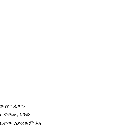
 ውስጥ ፈጣን
ሉ ናቸው, አንድ
ፈርተው አይደሉም እና