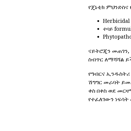
የጄኔቲክ ምህንድስና 
Herbicida
ተባይ formul
Phytopath
ናይትሮጂን መጠገን,
ስብጥር ለማሻሻል ይ
የግብርና ኢንዱስትሪ
ሽግግር መራባት ይመራ
ቀስ በቀስ ወደ መርዛ
የተፈለገውን ነፍሳት