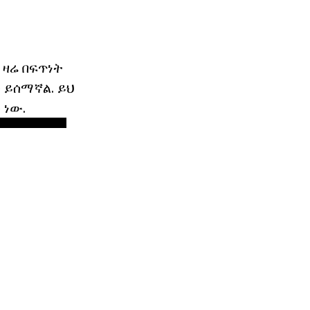
 ዛሬ በፍጥነት
 ይሰማኛል. ይህ
 ነው.