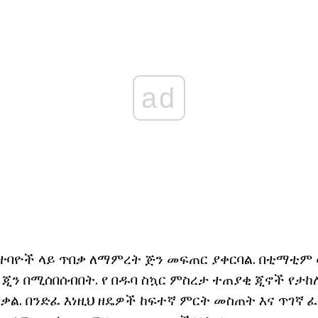
ad
 ተባዮች ላይ ጥበቃ ለማምረት ጅን መፍጠር ያቀርባል. በቲማቲም
ጂን በሚሰበሰብበት. የ በዱባ ስኳር ምስረታ ተጠያቂ ጂኖች የታከ
ቃል. በንድፈ እነዚህ ዘዴዎች ከፍተኛ ምርት መስጠት እና ጥገኛ 