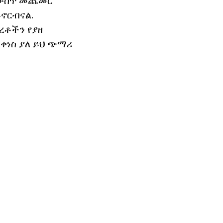
ር ውስጥ መጨመር
ይኖርብናል.
ረቶችን የያዘ
ቀነስ ያለ ይህ ጭማሪ