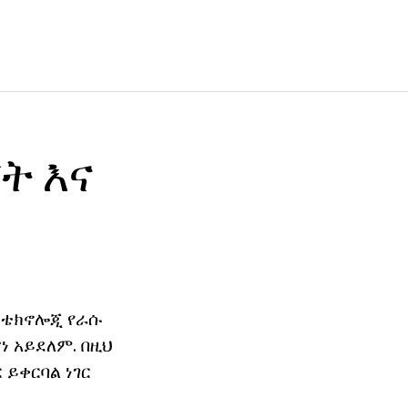
ጀት እና
c ቴክኖሎጂ የራሱ
 አይደለም. በዚህ
 ይቀርባል ነገር