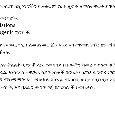
የተለያዩ ጎጂ ነገሮችን የመቋቋም የሆኑ ጂኖች ለማስተዋወቅ ያግዛ
l ጥንቅሮች.
ations.
ogenic ጀርሞች.
 የ የእመርታ ጊዜ ለመጨመር ጅን እንደ አስተዋወቀ. የፕሮቲን ተ
ችላሉ.
 እና ትልልቅ ቦታዎች ላይ ተመሳሳይ ሰብሎችን ካመረቱ ያለው ል
ል. እነሱን ለመዋጋት, ሳይንቲስቶች በርካታ የኬሚካል ንጥረ ነገ
ማ ማስማማት እና ተከላካይ ይሆናል. የአካባቢ ሁኔታ በዚህ ጊዜ እ
 መሞት, እና በአፈር ውስጥ ጎጂ ኬሚካሎች ይወድቃሉ.