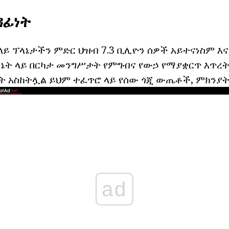
ዳፊነት
ላይ ፕላኔታችን ምድር ህዝብ 7.3 ቢሊዮን ሰዎች አይተናነስም እና
ላኔት ላይ በርካታ መንግሥታት የምግብና የውኃ የማያቋርጥ እጥረት
ት አስከትሏል ይህም ተፈጥሮ ላይ የሰው ጎጂ ውጤቶች, ምክንያት
ad