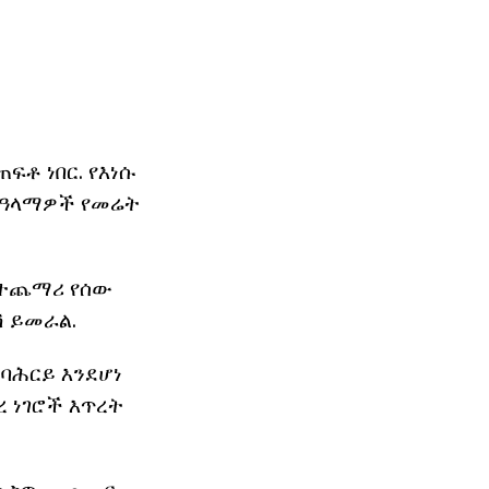
ፍቶ ነበር. የእነሱ
 ዓላማዎች የመሬት
 ተጨማሪ የሰው
ሽ ይመራል.
ባሕርይ እንደሆነ
ረ ነገሮች እጥረት