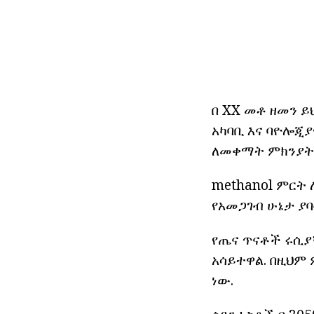
በ XX መቶ ዘመን ይ
አካባቢ እና ባዮሎጂ
ለመቀማት ምክንያት 
methanol ምርት
የአመጋገብ ሁኔታ ያ
የጤና ጥናቶች ሩሲያ
አሳይተዋል. በዚህም 
ነው.