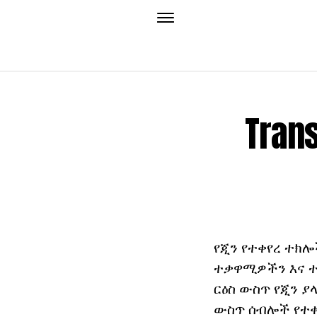
Tran
የጂን የተቀየረ ተክሎ
ተቃዋሚዎችን እና ተሟ
ርዕስ ውስጥ የጂን ያ
ውስጥ ሰብሎች የተቀየ