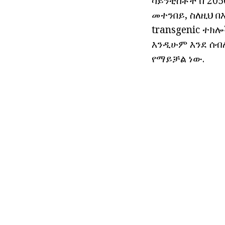
ሳይንቲስቶች በ 20
መተንበይ, ስለዚህ በ
transgenic ተክ
እንዲሁም እንደ ሰብ
የማይቻል ነው.