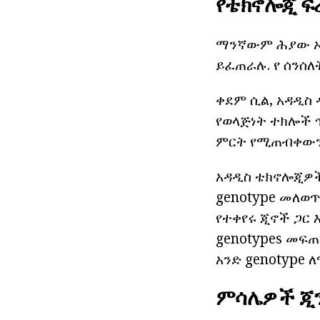
የቴክኖሎጂ ፍሬ
ማንኛውም ሕያው ኦር
ይፈጠራሉ. የ ሰንሰለት
ቀደም ሲል, አዳዲስ 
የወላጅነት ተክሎች ጥ
ምርት የሚጠብቀውን 
አዳዲስ ቴክኖሎጂዎች
genotype መለወጥ
የተቀየሩ ጂኖች ጋር 
genotypes መፍጠ
አንድ genotype 
ምሳሌዎች ጂ