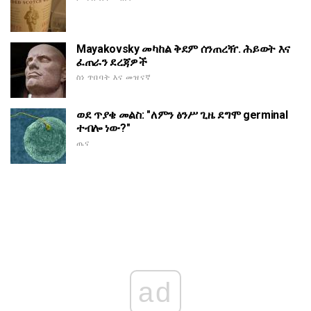
Mayakovsky መካከል ቅደም ሰንጠረዥ. ሕይወት እና
ፈጠራን ደረጃዎች
ስነ ጥበባት እና መዝናኛ
ወደ ጥያቄ መልስ: "ለምን ፅንሥ ጊዜ ደግሞ germinal
ተብሎ ነው?"
ጤና
ad