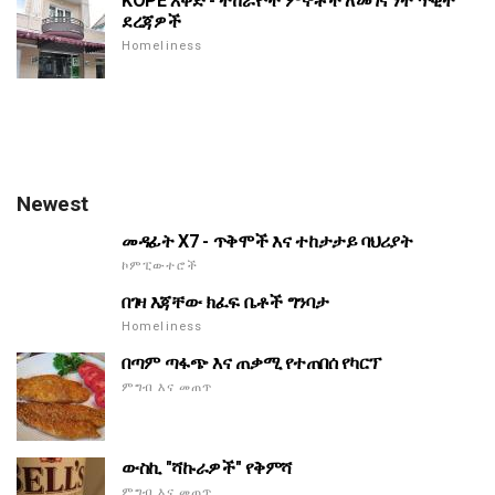
KOPE እቅድ - ተከራዮች ምኞቶች ለመገናኘት ጥቂት
ደረጃዎች
Homeliness
Newest
መዳፊት X7 - ጥቅሞች እና ተከታታይ ባህሪያት
ኮምፒውተሮች
በገዛ እጃቸው ክፈፍ ቤቶች ግንባታ
Homeliness
በጣም ጣፋጭ እና ጠቃሚ የተጠበሰ የካርፕ
ምግብ እና መጠጥ
ውስኪ "ሻኩራዎች" የቅምሻ
ምግብ እና መጠጥ