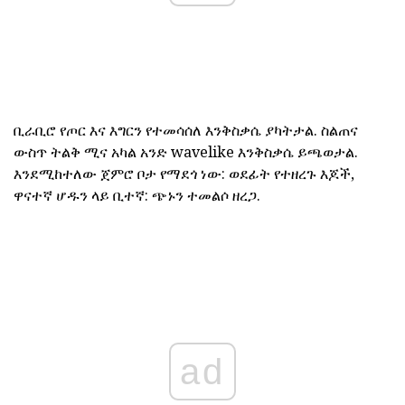
ቢራቢሮ የጦር እና እግርን የተመሳሰለ እንቅስቃሴ ያካትታል. ስልጠና
ውስጥ ትልቅ ሚና አካል አንድ wavelike እንቅስቃሴ ይጫወታል.
እንደሚከተለው ጀምሮ ቦታ የማደጎ ነው: ወደፊት የተዘረጉ እጆች,
ዋናተኛ ሆዱን ላይ ቢተኛ: ጭኑን ተመልሶ ዘረጋ.
ad