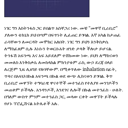
ነገር ግን እስትንፋስ ጋር ይበልጥ አስቸጋሪ ነው. መቼ "መዋኛ ቢራቢሮ"
ያለውን ቴክኒክ ይህ በጣም በፍጥነት ሊፈጠር ይገባል. እኛ አካል ከታጠፈ
ራሳቸውን ለመርዳት መሞከር አለበት. ነገር ግን ይህን እንቅስቃሴ
ለማስፈጸም ሲሉ እነሱን ትወርሱአት ዘንድ ታላቅ ችሎታ ይሆናል.
ትንፋሽ አፍንጫ እና አፍ አይደለም ተሸክመው ነው. ይህን ለማከናወን
መመለስ እንቅስቃሴ ለመከላከል ምክንያቱም ራስ, ውኃ ደረጃ በላይ
ለረጅም ጊዜ ሊዘገይ የለባቸውም. በሚቀጥለው inhalation በፊት,
ጥላና በአፍህ በኩል አፍንጫ በኩል ወደ ውጭ ሊከናወን ይገባል. ቅጥ
ቢራቢሮ መዋኘት ተግባራዊ ዋናተኞች መተንፈስ የተለያዩ መንገዶችን
መጠቀም ይችላሉ. አንዳንዶች, እንደገና ሌሎች በኩል መተንፈስ - ሁለት.
በዓለም ውስጥ ምንም መተንፈስ ጋር, መላው ርቀት መዋኘት ይችላሉ
የሆኑ ፕሮፌሽናል አትሌቶች አሉ.