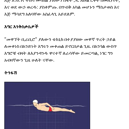
እና ወደ ውኃ ወረዱ: ያስቀምጡ. በጥብቅ አካል መሆኑን ማስታወስ እና
እጅ ማሳደግ አለባቸው አስፈላጊ አይደለም.
እግር እንቅስቃሴዎች
"መዋኘት ቢራቢሮ" ያለውን ቴክኒክ በተያያዘው መዋኛ ጥረት ኃይል
ለመቀነስ በአንድነት እግሩን መቀጠል ይኖርበታል ጊዜ. በአንጎል ውስጥ
እግሮቼ ብዛት ለእያንዳንዱ ዋናተኛ ለራሳቸው ይመርጣል, ነገር ግን
አብዛኛውን ጊዜ ሁለት ናቸው.
ትንፋሽ