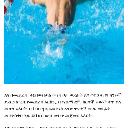
ad
እና በመጨረሻ, ቀርበውበታል መነሻ ቦታ ወደፊት እና ወደኋላ ዘና ክንዶች
ያደርጋል ጊዜ የመጨረሻ እርከን,. በተጨማሪም, ክርኖች ፍጹም ቀጥ ያለ
መሆን አለበት. በ triceps በመቀነስ አንድ ዋናተኛ ሙሉ ወደፊት
መንቀሳቀስ ጊዜ ይህ ዙር ውኃ ውስጥ መጀመር አለበት.
እጅ እንደገና ትከሻ መካከል ያለውን ስፋት ጋር እኩል ርቀት በመለያየት,