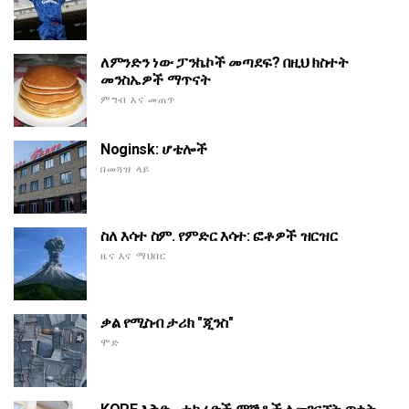
ለምንድን ነው ፓንኬኮች መጣደፍ? በዚህ ክስተት
መንስኤዎች ማጥናት
ምግብ እና መጠጥ
Noginsk: ሆቴሎች
በመጓዝ ላይ
ስለ እሳተ ስም. የምድር እሳተ: ፎቶዎች ዝርዝር
ዜና እና ማህበር
ቃል የሚስብ ታሪክ "ጂንስ"
ሞድ