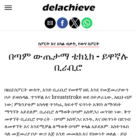
,
ስፖርት እና አካል ብቃት
የውሃ ስፖርት
በጣም ውጤታማ ቴክኒክ - ይዋኛሉ
ቢራቢሮ
በዚህ ስፖርት ውስጥ, አንድ ቢራቢሮ የመዋኛ ዘዴ እንደ የመጀመሪያውን
ቦታ ይወስዳል. ጥንቸል እና breaststroke ወደ በተቃራኒው, እዚህ ብቻ
ነው; ምክንያቱም አካላዊ ጥንካሬ, ከፍተኛ ፍጥነት አገባን ለማሳካት
ማግኘት አይደለም. ቢራቢሮ ለማወቅ በጣም አስቸጋሪ መንገድ ነው. ቅጥ
መዋኘት ቢራቢሮ የጭረት - በጣም አስቸጋሪ አንዱ, እና በፍጥነት በደንብ
ለመዋኘት እና እንደሚቻል ለማወቅ በጣም ቀላል አይደለም. እስትንፋስ
ሳለ መጀመሪያ ቦታ ውኃ እጅ አንድ መመለስ እና የሰውነት ወለል - ይህ