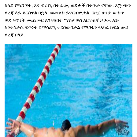
ከላይ የሚገኙት, እና ብሩሽ, በተራው, ወደታች በቀጥታ ናቸው. እጅ ጭን
ደረጃ ላይ ደርሰዋል በኋላ, መመለስ ይኖርብዎታል. በዚህ ሁኔታ ውስጥ,
ወደ ፍጥነት መጨመር እንዳለበት ማስታወስ እርግጠኛ ይሁኑ. እጅ
እንቅስቃሴ ፍጥነት በማሳደግ, ቀርበውበታል የሚገፋን የአካል ክፍል ውኃ
ደረጃ በላይ.