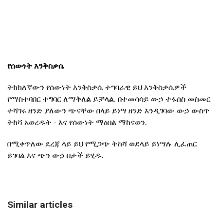
የሰውነት እንቅስቃሴ
ትክክለኛውን የሰውነት እንቅስቃሴ ተግባራዊ ይህ እንቅስቃሴዎች
የማስተባበር ተግባር ለማቅለል ይቻላል. በተመሳሳይ ውኃ ተፋሰስ መስመር
ተሻገሩ ዘንድ ያለውን ጭናቸው በላይ ይነሣ ዘንድ እንዲገባው ውኃ ውስጥ
ትከሻ አወረዱት - እና የሰውነት ማዕበል ማከናወን.
በሚቀጥለው ደረጃ ላይ ይህ የሚጋጭ ትከሻ ወደላይ ይነሣሉ ሊፈጠር
ይገባል እና ጭን ውኃ በታች ይሂዱ.
Similar articles