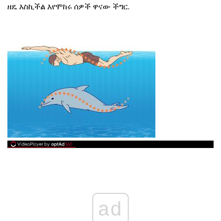
ዘዴ እስኪችል እየሞከሩ ሰዎች ዋናው ችግር.
ad