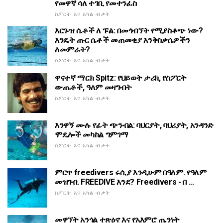
የመዋኛ ሳለ ተገቢ የመተንፈስ
ስፖርት እና አካል ብቃት
እርጉዝ ሴቶች ለ ፑል: በመጎብኘት የሚያስቆጭ ነው?
እንዴት ጡር ሴቶች መጠመቂያ እንቅስቃሴዎችን
ለመምራት?
ስፖርት እና አካል ብቃት
ዋናተኛ ማርክ Spitz: የህይወት ታሪክ, የስፖርት
ውጤቶች, ዓለም መዛግብት
ስፖርት እና አካል ብቃት
እንዋኝ ሙሉ የፊት ጭንብል: ባህርያት, ባህሪያት, አንዳንድ
ሞዴሎች መካከል ግምገማ
ስፖርት እና አካል ብቃት
ምርጥ freedivers ሩሲያ እንዲሁም በዓለም. የዓለም
መዝገብ. FREEDIVE እንደ? Freedivers - በ ...
ስፖርት እና አካል ብቃት
መዋኘት አንጎል ተጽዕኖ እና የአእምሮ ጤንነት