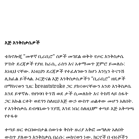
እጅ እንቅስቃሴዎች
ቴክኖሎጂ "መዋኛ ቢራቢሮ" ሰዎች መገደል ወቅት የጦር እንቅስቃሴ
ሦስት ደረጃዎች የያዘ. ከራሴ, ራስን እና አቀማመጥ ጀምሮ ይመለሱ:
እነዚህ ናቸው. እነዚህን ደረጃዎች የተፈለገውን ከሆነ እንኳን ትናንሽ
ሊከፈል ይችላል. ኦርጅናል እጅ እንቅስቃሴዎችን "ቢራቢሮ" ዘዴዎች
በማከናወን ጊዜ: breaststroke ጋር ያከናወናቸውን አንድ እንቅስቃሴ
እንደ ይዋኛሉ. የዘንባባ ትንሽ ወደ ታች ሲመለከት እና ትከሻ ላይ ስፋት
ጋር እኩል ርቀት ወደጎን ስለዚህ እጅ ውኃ ውስጥ ጠልቀው መሆን አለበት.
የ እንቅስቃሴ ደብዳቤውን ሃያሺ እንደ ነበረ ስለዚህም ቀጣይ እጅ አቅጣጫ
የተፋቱ
ቀጣይ ዙር ቀርበውበታል ሰውነቱ ቅስት ዙሪያ አቅፎ መግለጽ አለበት
ውስጥ ያለውን እንቅስቃሴ በራሱ: መከናወን ነው. ክርኖች በ ብሩሾችን