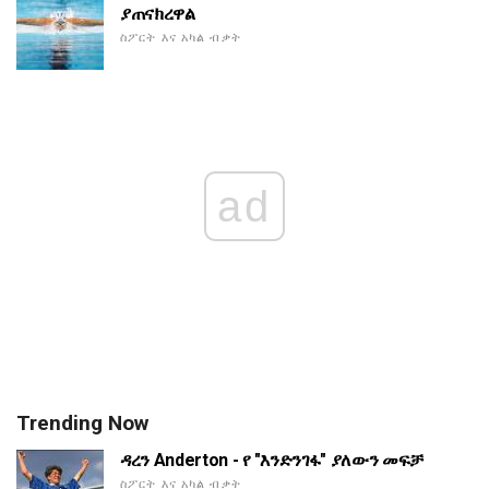
ያጠናክረዋል
ስፖርት እና አካል ብቃት
ad
Trending Now
ዳረን Anderton - የ "እንድንገፋ" ያለውን መፍቻ
ስፖርት እና አካል ብቃት