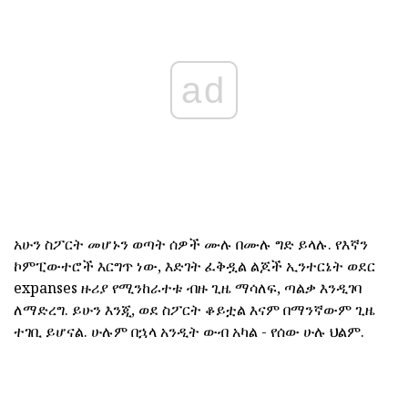
ad
አሁን ስፖርት መሆኑን ወጣት ሰዎች ሙሉ በሙሉ ግድ ይላሉ. የእኛን
ኮምፒውተሮች እርግጥ ነው, እድገት ፈቅዷል ልጆች ኢንተርኔት ወደር
expanses ዙሪያ የሚንከራተቱ ብዙ ጊዜ ማሳለፍ, ጣልቃ እንዲገባ
ለማድረግ. ይሁን እንጂ, ወደ ስፖርት ቆይቷል እናም በማንኛውም ጊዜ
ተገቢ ይሆናል. ሁሉም በኋላ አንዲት ውብ አካል - የሰው ሁሉ ህልም.