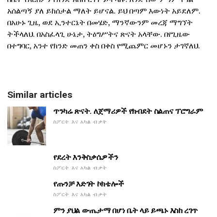
አሰልጣኝ ያለ ይከሰታል ማለት ይሆናል. ይህ በጣም እውነት አይደለም.
በአሁኑ ጊዜ, ወደ ኢንተርኔት በመሄድ, ማንኛውንም መረጃ ማግኘት
ትችላለህ. በአስፈላጊ ሁኔታ, ትዕግሥትና ጽናት አላቸው. በየጊዜው
በተግባር, አንተ የክንድ መጠን ቀስ በቀስ የሚጨምር መሆኑን ታገኛለህ.
Similar articles
ጥንካሬ ጽናት. ለጀማሪዎች የክብደት ስልጠና ፕሮግራም
ስፖርት እና አካል ብቃት
የደረት እንቅስቃሴዎችን
ስፖርት እና አካል ብቃት
የጡንቻ እድገት ኮክቴሎች
ስፖርት እና አካል ብቃት
ምን ያህል ውጤታማ በሆነ ቤት ላይ ይጫኑ እስከ ረገጥ