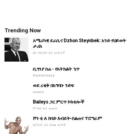
Trending Now
አሜሪካዊ ደራሲና Dzhon Steynbek: አንድ የህይወት
ታሪክ
ስነ ጥበባት እና መዝናኛ
ቢጎንያ ስሬ - የአትክልት ጌጥ
Homeliness
ወደ ረቂቅ በአግባቡ ንድፍ
አሰላለፍ
Baileys ጋር ምርጥ ኮክቴሎች
ምግብ እና መጠጥ
ሾን ቲ ለ ከባድ እብደት-ስልጠና ፕሮግራም
ስፖርት እና አካል ብቃት