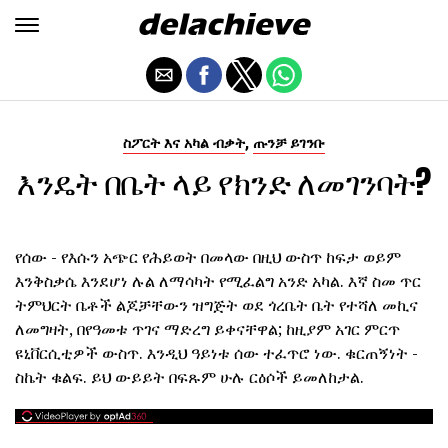
,
ስፖርት እና አካል ብቃት
ጡንቻ ይገንቡ
እንዴት በቤት ላይ የክንድ ለመገንባት?
የሰው - የእሱን አጭር የሕይወት በመላው በዚህ ውስጥ ከፍታ ወይም
እንቅስቃሴ እንደሆነ ሉል ለማሳካት የሚፈልግ አንድ አካል. እኛ ስመ ጥር
ትምህርት ቤቶች ልጆቻቸውን ዝግጅት ወደ ጎረቤት ቤት የተሻለ መኪና
ለመግዛት, በየዓመቱ ጥገና ማድረግ ይቀናቸዋል; ከዚያም አገር ምርጥ
ዩኒቨርሲቲዎች ውስጥ. እንዲህ ዓይነቱ ሰው ተፈጥሮ ነው. ቁርጠኝነት -
ስኬት ቁልፍ. ይህ ውይይት በፍጹም ሁሉ ርዕሶች ይመለከታል.