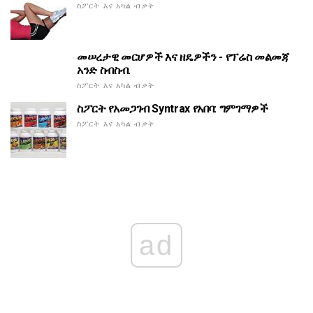
ስፖርት እና አካል ብቃት
መሠረታዊ መርሆዎች እና ዘዴዎችን - የፕሬስ መልመጃ
አንድ ስብስብ.
ስፖርት እና አካል ብቃት
ስፖርት የአመጋገብ Syntrax የአበባ: ግምገማዎች
ስፖርት እና አካል ብቃት
ad