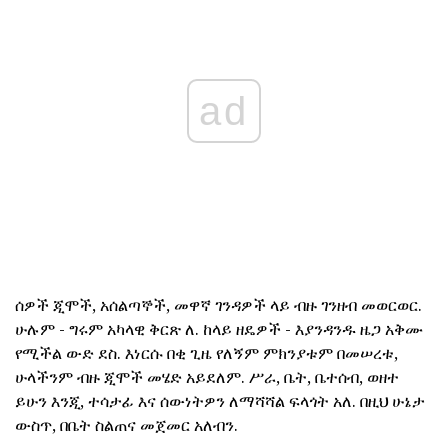
ad
ሰዎች ጂሞች, አሰልጣኞች, መዋኛ ገንዳዎች ላይ ብዙ ገንዘብ መወርወር.
ሁሉም - ግሩም አካላዊ ቅርጽ ለ. ከላይ ዘዴዎች - እያንዳንዱ ዜጋ አቅሙ
የሚችል ውድ ደስ. እነርሱ በቂ ጊዜ የለኝም ምክንያቱም በመሠረቱ,
ሁላችንም ብዙ ጂሞች መሄድ አይደለም. ሥራ, ቤት, ቤተሰብ, ወዘተ
ይሁን እንጂ, ተሳታፊ እና ሰውነትዎን ለማሻሻል ፍላጎት አለ. በዚህ ሁኔታ
ውስጥ, በቤት ስልጠና መጀመር አለብን.