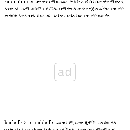
supination ጋር ባዮችን የሚሠራው. ሦስት እንቅስቃሴዎችን ማድረግ,
አንድ አስገራሚ ድካምን ያገኛሉ. በሚቀጥለው ቀን የጀመራችሁ የጡንቻ
መቁሰል እንዲዘገይ ይደረጋል. ይህ ዋና ባህሪ ነው የጡንቻ ዕድገት.
ad
barbells እና dumbbells በመጠቀም, ውድ ጂሞች በመሄድ ያለ
በቤት የእርስዎን የክንድ እስከ ረገጥ ይችላሉ. አንድ ሰው ምንም የግል