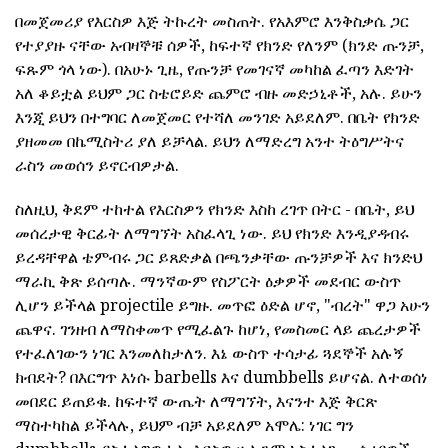
በመጀመሪያ የእርስዎ እጅ ትኩረት መስጠት. የአእምሮ እንቅስቃሴ ጋር
የተያያዙ ናቸው አብዛኞቹ ሰዎች, ከፍተኛ የክንድ የለንም (ክንድ ጡንቻ,
ፍጹም ጎላ ነው). በአሁኑ ጊዜ, የጡንቻ የመገናኛ መካከል ፈጣን እድገት
አለ ቆይቷል ይህም ጋር ስቴሮይድ ጨምሮ ብዙ መድኃኒቶች, አሉ. ይሁን
እንጂ ይህን በተግባር ለመጀመር የተሻለ መንገድ አይደለም. በቤት የክንድ
ያዘመመ በኬሚስትሪ ያለ ይቻላል. ይህን ለማድረግ አንተ ትዕግሥትና
ራስን መወሰን ይኖርብዎታል.
ስለዚህ, ቅደም ተከተል የእርስዎን የክንድ እስከ ረገጥ በትር - በቤት, ይህ
መሰረታዊ ቅርፊት ለማግኘት አስፈላጊ ነው. ይህ የክንድ እንዲያዳብሩ
ይረዳቸዋል ቴምብሩ ጋር ይጸድቃል በጫንቃቸው ጡንቻዎች እና ክንድህ
ማራኪ ቅጽ ይሰጣሉ. ማንኛውም የስፖርት ዕቃዎች መደብር ውስጥ
ሊሆን ይችላል projectile ይግዙ. መጥፎ ዕድል ሆኖ, "ብረት" ዋጋ አሁን
ጨዋና. ገንዘብ ለማስቀመጥ የሚፈልጉ ከሆነ, የመስመር ላይ ጨረታዎች
የተፈለገውን ነገር እንመለከታለን. እኔ ውስጥ ተሳታፊ ጓደኞች አሉኝ
ክብደት? በእርግጥ እነሱ barbells እና dumbbells ይሆናል. ለተወሰነ
መበደር ይጠይቁ. ከፍተኛ ውጤት ለማግኘት, እናንተ እጅ ቅርጽ
ማስተካከል ይችላሉ, ይህም ብቻ አይደለም አሞሌ: ነገር ግን