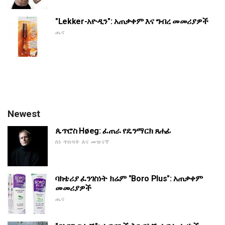
"Lekker-አዮዲን": አጠቃቀም እና ግብረ መመሪያዎች
ጤና
Newest
ጴጥሮስ Høeg: ፈጠራ የዴንማርክ ጸሐፊ
ስነ ጥበባት እና መዝናኛ
ባክቴሪያ ፈንገስነት ክሬም "Boro Plus": አጠቃቀም
መመሪያዎች
ጤና