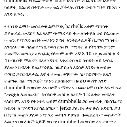
dumbbells ያስፈልግዎታል. እርስዎ ሁሉንም አስፈላጊ መሳሪያዎች
ካልዎት, ስልጠና በቀጥታ መቀጠል ይችላሉ. በቤት ውስጥ ግዙፍ የክንድ -
አንድ እውነታ.
የ የክንድ ልማት መሰረታዊ ልምምድ, barbells አቋም ማንሳት
ይቆጠራል. መደበኛ አፈጻጸም ጭማሪ ላይ ተመልክተዋል ወደ የፈረጠመ
መጠን. የ የክንድ ጠበቅ መሆኑን ሦስት እንቅስቃሴዎች ቢያንስ ማካተት
እንዳለባቸው ስልጠና ማስታወስ አለብን. ማንሳት ለ የትንጥዬ ምንም
ተጨማሪ መሣሪያ አያስፈልጋቸውም ቆሞ. እኛ 8-10 reps መካከል 3-
4 ስብስቦች ማድረግ. በእያንዳንዱ አቀራረብ ላይ ክብደት ላይ እየሰራ
ያለውን ክብደት ይጨምረዋል. ከዚያ በኋላ እርስዎ እንደተለመደው
ወንበር ይኖርብዎታል. እኛ ተቀመጠ ወገባቸው ላይ ክርናቸው እጁን
ተጠግቶ, ሰፊ ማዘጋጀት ጭኑን አልሰበሩም; በእጅህ ውስጥ አንድ
dumbbell መውሰድ እና ባዮችን ማድረግ. በመሆኑም በቤት ላይ የክንድ
"ጠፍቷል ለመጨረስ". ስብስቦች መካከል ዕረፍት 1-2 ደቂቃ መብለጥ
የለበትም. አንድ የትንጥዬ ወይም dumbbells ጋር መስራት, በአስገራሚ
ክብደት ለማሳደግ አያስፈልግህም. jerks ያለ, በተቃና ሁሉ አድርግ. ይህ
በተቻለ መጠን ያለውን የክንድ መጫን ይሆናል. በመጨረሻም መስታወት
ለመሆን በሁለቱም እጆች ውስጥ dumbbell መውሰድ እና ተለዋጭ