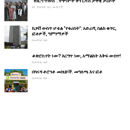
"የሰርግ ጥሎሽ": ተዋናዮች ቅን ርካሽ ታዋቂ ታሪኮች
ስነ ጥበባት እና መዝናኛ
ኪየቭ ውስጥ ሆቴል "የቱሪስት": አድራሻ, ስልክ ቁጥር,
ፎቶዎች, ግምገማዎች
በመጓዝ ላይ
ቆጵሮስ የት ነው? እርግጥ ነው, አማልክት እቅፍ ውስጥ!
በመጓዝ ላይ
በካናዳ ቶሮንቶ መስህቦች. መግለጫ እና ፎቶ
በመጓዝ ላይ