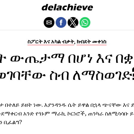
ስፖርት እና አካል ብቃት
ክብደት መቀነስ
,
ት ውጤታማ በሆነ እና በ
ወገባቸው ስብ ለማስወገድ
ታ በተለይ ይዘት ነው. እያንዳንዱ ሴት ይዋል በኋላ ጭናቸው እና 
ንደማቀርብ አንድ የጎኑም ማራኪ ኮርነሮች, ጠንካራ ስለሚሳሳቡ ይ
ን ቢፈልግ?