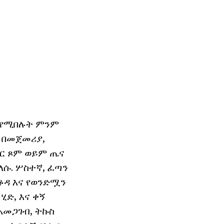
ም የሚበሉት ምንም
 በመጀመሪያ,
ጥር ጾም ወይም ጤና
ለሱ. ሦስተኛ, ፈጣን
ቆዳ እና የወንድሟን
ሂድ, እና ቀኝ
አመጋገብ, ትኩስ