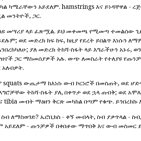
 አካል ካሜራቸውን አይደለም. hamstrings እና ይነዳቸዋል - ረ
 መንትዮች, ጋር.
 ልዩ መሣሪያ ላይ ፈጽሟል. ይህ መቀመጫ የሚመጣ ተመልሰው ጊ
ደሉም; ወደ መድረክ ከፍ ከፍ, ከዚያ የደረት ይበልጥ እነሱን ለ
እንበረከካለሁ; ያለ መድረክ ትከሻ-ስፋት ላይ እግራችሁን አኑሩ, ወ
ማዕዝኖች ጋር ማስመሰያዎች አሉ. ውጭ ለመስራት የተለያዩ የጡን
ር አለብዎት.
ም squats ውጤታማ ከእነሱ ውብ ኮርነሮች በመስጠት, ወደ ሆድ
 እግሮቻቸው ትከሻ-ስፋት ያለ, በቀጥታ ወደ ኋላ ጠብቅ; ወደ አሞሌ
ና tibia መብት ማዕዘን ቅርጽ መካከል በጣም የቁጭ. ይንበረከኩ 
 ስብ ለማስወገድ? ኤሮቢክስ - ቀኝ መብላት, ስብ ያቃጥላል - ስብ
 አይደለም - ጡንቻዎች በቀበቶው ማጥበቅ እና ውብ መስመር 