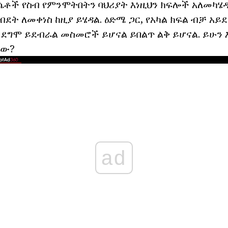
ቶች የስብ የምንሞትበትን ባህሪያት እነዚህን ክፍሎች አለመካሄዱን
ት ለመቀነስ ከዚያ ይሄዳል. ዕድሜ ጋር, የአካል ክፍል ብቻ አ
 ደግሞ ይደብራል መስመሮች ይሆናል ይበልጥ ልቅ ይሆናል. ይሁን 
ነው?
ad