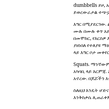
dumbbells ይዞ,
ይወረውራታል ተጭኗል
እግር በሚያደርገው.
ሙሉ በሙሉ ቀጥ አይ
በመሞከር, የእርስዎ 
ያዘነበለ የተለያዩ 
ላይ እግር ቦታ መቀየ
Squats. ማንኛው
አካባቢ ላይ እርምጃ.
አኖረው. በጆሯችን እ
ስለዚህ እንዴት ሆድና
እንቅስቃሴ ሊጠራቀም