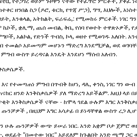
ewed, የተጋገረ ወይም ጉዞዋን ናቸው የተፈጥሮ ምርቶች, ያቀፈ ነ
ተቀር ዘንበል ስጋ (ዶሮ, ቱርክ, የጥጃ ሥጋ), ዓሣ, እህሎች, አነስ
 ዘይት, እንቁላል, አትክልት, ፍራፍሬ,: የሚመከሩ ምርቶች. ነገር ግ
 ኬኮች, ቋሊማ, ጨሰ መብል, ቅቤ, የሰባ የወተት ተዋጽኦዎች, የ
ግቦች, አልኮል, የድንች ጥብስ, ኮላ, ወዘተ የሚወገዱ አለበት. አን
ስብ ተመልሶ አይመጣም መሆኑን ማድረግ እንደሚቻል, ወደ ወገባቸ
 ምግብ ውስጥ ይረዳናል እንዴት እንደሆነ ማሰብ አለብን.
ንቅስቃሴዎች.
 እና የተመጣጠነ ምግብ በጥብቅ ከሆነ, ዳሌ, ቀንስ, ነገር ግን ውብ
ጠናከር ዘንድ እንቅስቃሴዎች ያለ ማድረግ አይችልም. እዚህ ላይ 
 ጥቂት እንቅስቃሴዎች ናቸው - ከሞላ ጎደል ሁሉም እግር እንቅስ
us ጡንቻዎች , በዚህም እግር አሳታፊ በ ይነዳቸዋል ውስጥ ረጋ ሊሆ
ን ሁሉ ጡንቻዎች ውጭ ይሠራ ነበር. አንድ አቋም ቦታ ጀምሮ ወደ
, ወደፊት "በመተው ነበር" አይደለም ከጉልበት አንድ ጫማ ጋር ወ