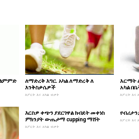
 ልምምድ
ለማድረቅ እግር. አካል ለማድረቅ ለ
እርማት ለ
እንቅስቃሴዎች
አካል በቤ
ስፖርት እና አካል ብቃት
ስፖርት እና 
እርስዎ ቀጭን ያደርገዋል ክብደት መቀነስ
የብሪታንያ
ምክንያት ውጤታማ cupping ማሸት
ስፖርት እና 
ስፖርት እና አካል ብቃት