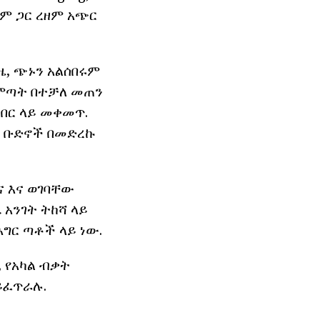
ጅም ጋር ረዘም አጭር
ዜ, ጭኑን አልሰበሩም
ማምጣት በተቻለ መጠን
ንበር ላይ መቀመጥ.
ቻ ቡድኖች በመድረኩ
ና እና ወገባቸው
 አንገት ትከሻ ላይ
እግር ጣቶች ላይ ነው.
, የአካል ብቃት
ይፈጥራሉ.