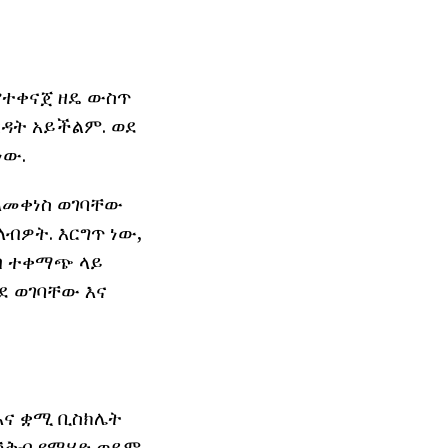
የተቀናጀ ዘዴ ውስጥ
ዳት አይችልም. ወደ
ነው.
ለመቀነስ ወገባቸው
ብዎት. እርግጥ ነው,
ስብ ተቀማጭ ላይ
ወደ ወገባቸው እና
እና ቋሚ ቢስክሌት
 ሽቅብ የሚሄድ ወይም