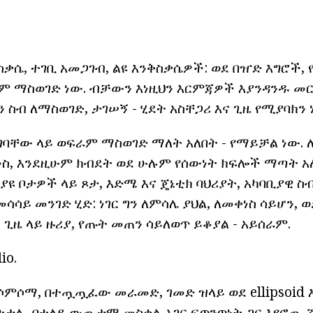
ቃሴ, ተገቢ አመጋገብ, ልዩ እንቅስቃሴዎች: ወደ በዠድ እግሮች, 
 ማስወገድ ነው. ብቻውን እነዚህን እርምጃዎች እያንዳንዱ መር
 ስብ ለማስወገድ, ታገሠኝ - ሂደት አስቸጋሪ እና ጊዜ የሚያባክን 
ገባቸው ላይ ወፍራም ማስወገድ ማለት አለበት - የማይቻል ነው. 
ስ, እንደዚሁም ክብደት ወደ ሁሉም የሰውነት ክፍሎች ማጣት አለ
ለያዩ ቦታዎች ላይ ጾታ, እድሜ እና ጄኔቲክ ባህሪያት, አካባቢያዊ 
ሳሳይ መንገድ ሂድ: ነገር ግን ለምሳሌ ያህል, ለመቀነስ ሳይሆን, 
 ጊዜ ላይ ዙሪያ, የጡት መጠን ሳይለወጥ ይቆያል - አይሰራም.
io.
ሶምሶማ, በተጧጧፈው መራመድ, ገመድ ዝላይ ወደ ellipsoid 
ትታሉ. በተለይ ውጤታማ መስቀል-አገር ፍጥንጥነት ጋር እየሮጠ,