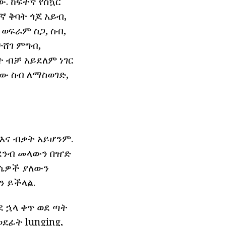
ው. ከፍተኛ የስኳር
ተኛ ቅባት ጎጆ አይብ,
ን ወፍራም ስጋ, ስብ,
ታሸገ ምግብ,
ተ ብቻ አይደለም ነገር
ው ስብ ለማስወገድ,
 እና ብቃት አይሆንም.
በደንብ መላውን በዠድ
ቃሴዎች ያለውን
ን ይችላል.
 ኋላ ቀጥ ወደ ጣት
ደፊት lunging,