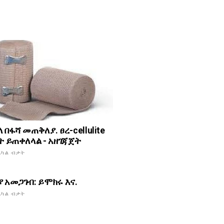
 በፋሻ መጠቅለያ. ፀረ-cellulite
ት ይጠቀለላል - አዘገጃጀት
አካል ብቃት
 አመጋገብ: ይሞክሩ እና.
አካል ብቃት