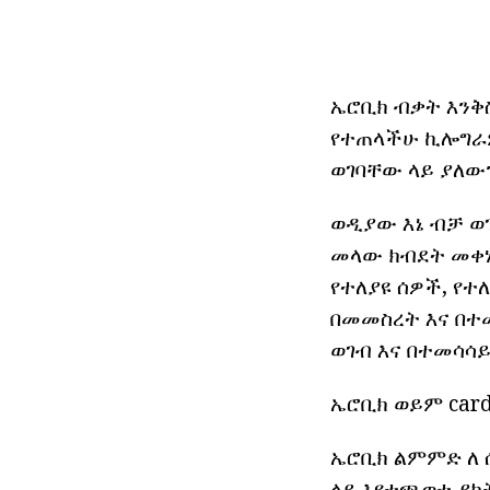
ኤሮቢክ ብቃት እንቅስ
የተጠላችሁ ኪሎግራም
ወገባቸው ላይ ያለውን
ወዲያው እኔ ብቻ ወ
መላው ክብደት መቀነ
የተለያዩ ሰዎች, የተ
በመመስረት እና በተመ
ወገብ እና በተመሳሳይ
ኤሮቢክ ወይም card
ኤሮቢክ ልምምድ ለ 
ላይ እየተጫወቱ ያካ