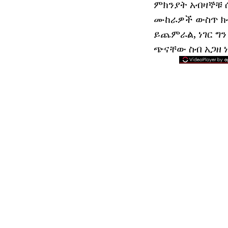
ምክንያት አብዛኞቹ ሴ
ሙከራዎች ውስጥ ክብደ
ይጨምራል, ነገር ግን
ጭናቸው ስብ አጋዘ 