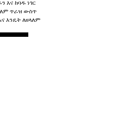
 እና ከባዱ ነገር
ይደለም ጥራዝ ውስጥ
እና እንዴት ለዘላለም