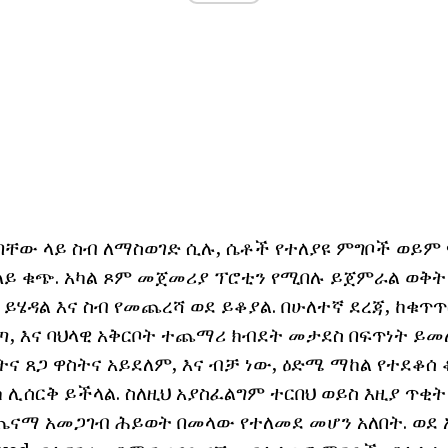
ገባቸው ላይ ስብ ለማስወገድ ሲሉ, ሴቶች የተለያዩ ምግቦች ወይ
 ላይ ቁጭ. አካል ጾም መጀመሪያ ፕሮቲን የሚበሉ ይጀምራል ወቅት
ይሄዳል እና ስብ የመጨረሻ ወደ ይቆያል. በሁለተኛ ደረጃ, ከቁጥ
ጣ, እና ባህላዊ አቅርቦት ተጨማሪ ክብደት መታደስ በፍጥነት ይመ
ና ጸጋ ዋስትና አይደለም, እና ብቻ ነው, ዕድሜ ማከል የተደቆሰ 
 ሊሰርቅ ይችላል. ስለዚህ አያስፈልግም ተርበህ ወይስ እዚያ ጥቂት 
ጤናማ አመጋገብ ሕይወት በመላው የተለመደ መሆን አለበት. ወደ 