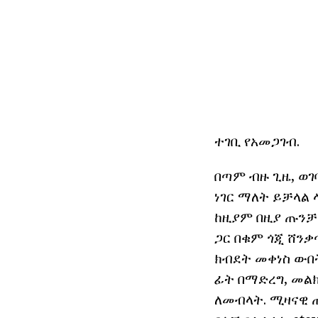
ተገቢ የአመጋገብ.
በጣም ብዙ ጊዜ, ወ
ነገር ማለት ይቻላል
ከዚያም በዚያ ጡንቻ 
ጋር በቁም ጎጂ ሸንቃ
ክብደት መቀነስ ውበት
ፊት በማድረግ, መልክ
ለመብላት. ሚዛናዊ 