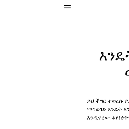
እንዴ
ይህ ችግር ተወረሱ ፆ
ማስወገድ እንዴት እ
እንዲኖረው ቆጶስነት