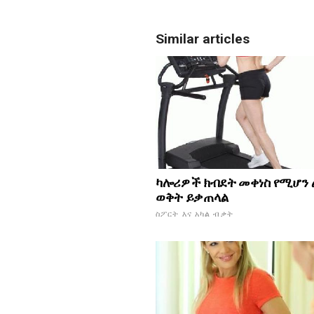
Similar articles
ካሎሪዎች ክብደት መቀነስ የሚሆን
ወቅት ይቃጠላል
ስፖርት እና አካል ብቃት