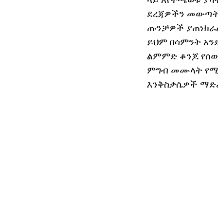
ደረጃዎችን መውጣት, 
ጡንቻዎች ያጠነክራል 
ይህም በሳምንት አንድ
ልምምድ ቆንጆ የሰው
ምግብ መሙላት የሚች
እንቅስቃሴዎች ማድረ