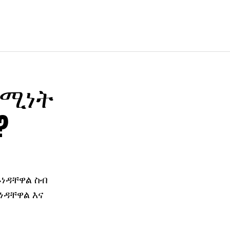
ቋሚነት
?
ይነዳቸዋል ስብ
ነዳቸዋል እና