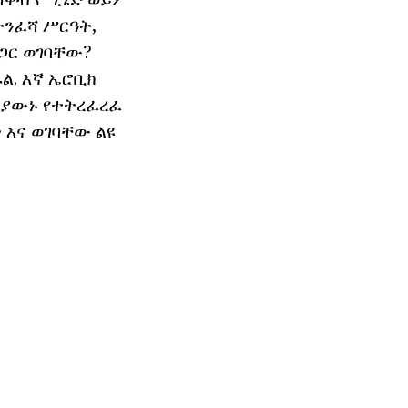
ተንፈሻ ሥርዓት,
 ጋር ወገባቸው?
ል. እኛ ኤሮቢክ
ዲያውኑ የተትረፈረፈ
 እና ወገባቸው ልዩ