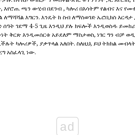
እየሮጠ. ጫን ውሂብ በደንብ , ካሎሪ በእሳትም የልብና እና የመ
ለማሻሻል እግርን. እንዴት ከ ስብ ለማስወገድ ኤሮቢክስ እርዳታ
 ሰዓት ገደማ 4-5 ጊዜ እንዲህ ያሉ ክፍሎች እንዲወስዱ ይመከራ
ነት ቅርጽ እንዲመሰርቱ አይደለም ማስታወስ, ነገር ግን ብቻ ወ
ሉት ካሎሪዎች, ያቃጥላል አለበት. ስለዚህ, ይህ ትክክል መብላት
ግ አስፈላጊ ነው.
ad