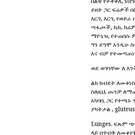
በልቼ የተቀቀለ, st
ይዘት ጋር ፍሬዎች በስ
እርጎ, እርጎ, የወይራ
ጣፋጮች, ኬክ, ክሬም
ማዮኒዝ, የተጠበሱ ም
ግን ደግሞ እንዲሁ 
እና ብቻ የተመጣጠነ
ወደ ወገባቸው ለ እ
ልክ ክብደት ለመቀነስ
ስለዚህ, ጡንቻ ለማ
አካባቢ ጋር የተጫኑ
ያካትታል , glute
Lunges. ፍጹም ጭ
ላይ በጥብቅ ለመቆየት