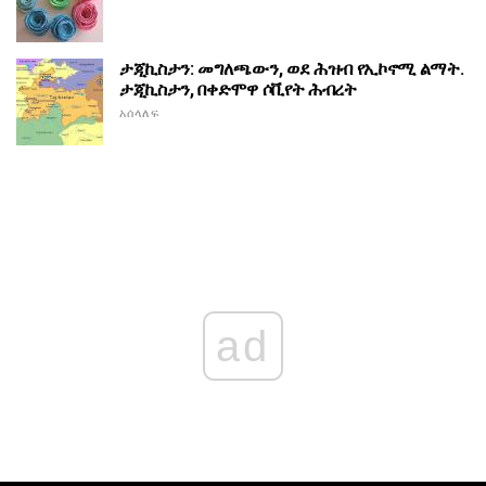
ታጂኪስታን: መግለጫውን, ወደ ሕዝብ የኢኮኖሚ ልማት.
ታጂኪስታን, በቀድሞዋ ሶቪየት ሕብረት
አሰላለፍ
ad