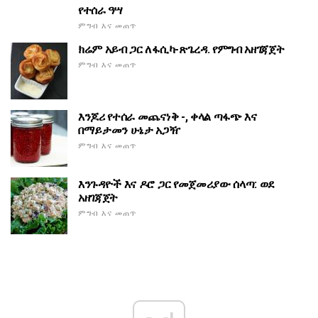
የተሰራ ዓሣ
ምግብ እና መጠጥ
ክሬም አይብ ጋር ለፋሲካ-ጽጌረዳ. የምግብ አዘገጃጀት
ምግብ እና መጠጥ
እንጆሪ የተሰራ መጨናነቅ -, ቀላል ጣፋጭ እና
በማይታመን ሁኔታ አጋዥ
ምግብ እና መጠጥ
እንጉዳዮች እና ዶሮ ጋር የመጀመሪያው ሰላጣ: ወደ
አዘገጃጀት
ምግብ እና መጠጥ