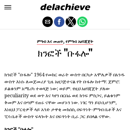
,
ምግብ እና መጠጥ
የምግብ አዘገጃጀት
ክንፎች "ቡፋሎ"
ክንፎች "ቡፋሎ" 1964 የመከር ወራት ውስጥ በርካታ አሞሌዎች በአንዱ
ውስጥ እነሱ ለመጀመሪያ ጊዜ አዘጋጅተናል የት ቡፋሎ ከተማ: ጀምሮ:
ይልቁንም አሜሪካ ተወላጅ ነው; ወይም. የዚህ አዘገጃጀት ያለው
peculiarity ወደ ወጥ እና ካየን በርበሬ ወደ ክንፍ ምስጋና, ይልቁንም
ቅመም እና በጣም የጠሩ ናቸው መሆኑን ነው. ነገር ግን ይህ ቢሆንም,
እነዚህ ፓርቲዎች ላይ አንድ ታዋቂ መክሰስ, በፍጥነት-ምግብ ቤቶች እና
ፒሳ ቤቶች ውስጥ ፍላጐት እና በፍጥነት ቢራ ጋር ይበላል ናቸው.
ክንፎች "ቡፋሎ"