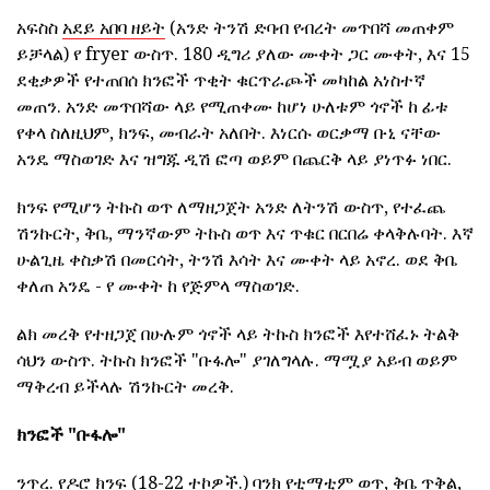
አፍስስ
አደይ አበባ ዘይት
(አንድ ትንሽ ድባብ የብረት መጥበሻ መጠቀም
ይቻላል) የ fryer ውስጥ. 180 ዲግሪ ያለው ሙቀት ጋር ሙቀት, እና 15
ደቂቃዎች የተጠበሰ ክንፎች ጥቂት ቁርጥራጮች መካከል አነስተኛ
መጠን. አንድ መጥበሻው ላይ የሚጠቀሙ ከሆነ ሁለቱም ጎኖች ከ ፊቱ
የቀላ ስለዚህም, ክንፍ, መብራት አለበት. እነርሱ ወርቃማ ቡኒ ናቸው
አንዴ ማስወገድ እና ዝግጁ ዲሽ ፎጣ ወይም በጨርቅ ላይ ያነጥፉ ነበር.
ክንፍ የሚሆን ትኩስ ወጥ ለማዘጋጀት አንድ ለትንሽ ውስጥ, የተፈጨ
ሽንኩርት, ቅቤ, ማንኛውም ትኩስ ወጥ እና ጥቁር በርበሬ ቀላቅሉባት. እኛ
ሁልጊዜ ቀስቃሽ በመርሳት, ትንሽ እሳት እና ሙቀት ላይ አኖረ. ወደ ቅቤ
ቀለጠ አንዴ - የ ሙቀት ከ የጅምላ ማስወገድ.
ልክ መረቅ የተዘጋጀ በሁሉም ጎኖች ላይ ትኩስ ክንፎች እየተሸፈኑ ትልቅ
ሳህን ውስጥ. ትኩስ ክንፎች "ቡፋሎ" ያገለግላሉ. ማሟያ አይብ ወይም
ማቅረብ ይችላሉ ሽንኩርት መረቅ.
ክንፎች "ቡፋሎ"
ንጥረ. የዶሮ ክንፍ (18-22 ተኮዎች.) ባንክ የቲማቲም ወጥ, ቅቤ ጥቅል,