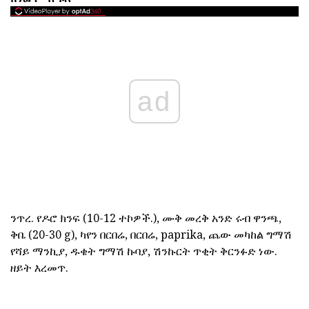
ad
ንጥረ. የዶሮ ክንፍ (10-12 ተኮዎች.), ሙቅ መረቅ አንድ ሩብ ዋንጫ,
ቅቤ (20-30 g), ካየን በርበሬ, በርበሬ, paprika, ጨው መካከል ግማሽ
የሻይ ማንኪያ, ዱቄት ግማሽ ኩባያ, ሽንኩርት ጥቂት ቅርንፉድ ነው.
ዘይት እረመጥ.