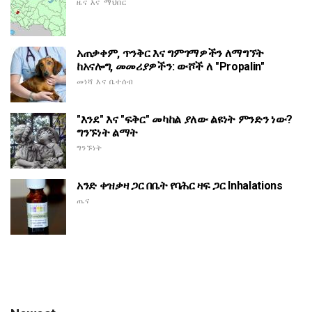
ዜና እና ማህበር
አጠቃቀም, ጥንቅር እና ግምገማዎችን ለማግኘት
ከአናሎግ, መመሪያዎችን: ውሾች ለ "Propalin"
መነሻ እና ቤተሰብ
"እንደ" እና "ፍቅር" መካከል ያለው ልዩነት ምንድን ነው?
ግንኙነት ልማት
ግንኙነት
አንድ ቀዝቃዛ ጋር በቤት የባሕር ዛፍ ጋር Inhalations
ጤና