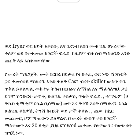
ወደ fryer ወደ ዘይት አፍስሱ, እና በደንብ እስከ ሙቁ ጊዜ ፀጉራቸው
ቀለም ወደ በተቀመመ ክንፎች ፍራይ. ከዚያም ብዙ ስብ ማስወገድ አንድ
ጨርቅ ላይ አስቀመጣቸው.
የ መረቅ ማዘጋጀት. ሙቅ በርበሬ በደቃቁ የተከተፈ, ወደ ነጭ ሽንኩርት
ጋር ተመሳሳይ ማድረግ. አንድ ትልቅ Cast-ብረት skillet ውስጥ ቅቤ
ጥቅል ይቀልጣል, መክተፍ ትኩስ በርበሬና ለማከል እና ማፈላለግህ. ይህ
ደግሞ ሽንኩርት ታጥቆ, ሁልጊዜ ቀስቃሽ, ጥቂት ፍራይ. , ቲማቲም (ሀ
ትኩስ ቲማቲም በኩል ቢሰማው) ወጥ እና ትንሽ እሳት በማድረጉ አክል
ሁልጊዜ ቀስቃሽ, ትንሽ ክብደት ወደ ታች ቀቀሉ. , ጨው ስኳር
መጨመር, ሆምጣጤውን ይለዋልና. በ መረቅ ውስጥ ቀስ ክንፎች
ማስቀመጥ እና 20 ደቂቃ ያህል stewed መተው. የጽዋውንና የወጭቱን
ዝግጁ ነው.