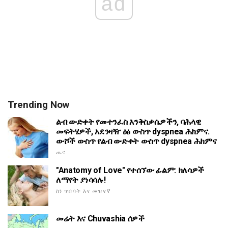
ad
Trending Now
ልብ ውድቀት የመተንፈስ እንቅስቃሴዎችን, ባሕላዊ
መፍትሄዎች, አደንዛዥ ዕፅ ውስጥ dyspnea ሕክምና.
ውሾች ውስጥ የልብ ውድቀት ውስጥ dyspnea ሕክምና
ጤና
"Anatomy of Love" የተሰኘው ፊልም: ክለሳዎች
ለማየት ያነሳሳሉ!
ስነ ጥበባት እና መዝናኛ
መሬት እና Chuvashia ሰዎች