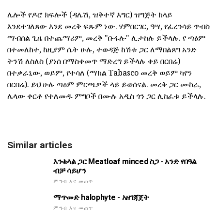
ሌሎች የዶሮ ክፍሎች (ዳሌሽ, ዝቅተኛ እግር) ዝግጅት ከላይ
እንደተገለጸው እንደ መረቅ ፍጹም ነው. ሃምበርገር, ዓሣ, የፈረንሳይ ጥብስ
ማብሰል ጊዜ በተጨማሪም, መረቅ "ቡፋሎ" ሊታከሉ ይችላሉ. የ ጣዕም
በተመለከተ, ከዚያም ሴት ሁሉ, ተወዳጅ ከሽቱ ጋር ለማበልጸግ አንድ
ትንሽ ለስለስ (ያነሰ በማስቀመጥ ማድረግ ይችላሉ ቀይ በርበሬ)
በተቃራኒው, ወይም, የተሳለ (ማከል Tabasco መረቅ ወይም ካየን
በርበሬ). ይህ ሁሉ ጣዕም ምርጫዎች ላይ ይወሰናል. መረቅ ጋር ሙከራ,
ሌላው ቀርቶ የተለመዱ ምግቦች በሙሉ አዲስ ጎን ጋር ሊከፈቱ ይችላሉ.
Similar articles
እንቁላል ጋር Meatloaf minced ስጋ - አንድ የበዓል
ብቻ ሳይሆን
ምግብ እና መጠጥ
ማጥመድ halophyte - አዘገጃጀት
ምግብ እና መጠጥ