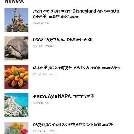
Newest
ታሪክ ወደ ፓሪስ ውስጥ Disneyland ላይ የመስህብ
ቦታዎች, ወይም ደህና መጡ
በመጓዝ ላይ
ከዓለም እጅግ ኤሊ. የሕይወት ታሪክ
ዜና እና ማህበር
ፎቶዎች ጋር አዘገጃጀት: የዶሮና ለ ዘንበል መሙላትን
ምግብ እና መጠጥ
ቆጵሮስ. Ayia NAPA. ግምገማዎች
በመጓዝ ላይ
በእጅህ ጋር ብሩህ እና የሚያምር ጌጥ አበባ ጨርቅ
የትርፍ ጊዜ ሥራ