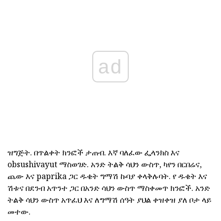
ad
ዝግጅት. በጥልቀት ክንፎች ታጠብ. እኛ ባለፈው ፌላንክስ እና
obsushivayut ማስወገድ. አንድ ትልቅ ሳህን ውስጥ, ካየን በርበሬና,
ጨው እና paprika ጋር ዱቄት ግማሽ ኩባያ ቀላቅሉባት. የ ዱቄት እና
ሽቱና በደንብ አጥንተ ጋር በአንድ ሳህን ውስጥ ማስቀመጥ ክንፎች. አንድ
ትልቅ ሳህን ውስጥ አጥፈህ እና ለግማሽ ሰዓት ያህል ቀዝቀዝ ያለ ቦታ ላይ
መተው.