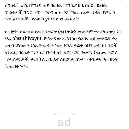
ሽንኩርት ራስ, በሚነድ ቀይ በርበሬ, ማንኪያ ቡኒ ስኳር, በርበሬ,
ጭልፋዎች ጥንድ ነጭ የወይን ጠጅ ኮምጣጤ, ጨው, ይዘት የዶሮ ለ
ማጣፈጫዎች. ጥልቅ fryers ለ የሱፍ ዘይት.
ዝግጅት. የ ውሰድ የዶሮ ክንፎች (ይህ ትልቅ መጠቀም የተሻለ ነው), እና
የእኔ obsushivayut. ሦስተኛው ፌላንክስ ቁረጥ. ወደ መቅደድ ቀሪ
ውስጥ ያለውን ገለፈት ውስጥ ነው. አንድ ትልቅ ሳህን ውስጥ ክንፎች
አጥፈህ, በርካታ ማንኪያ የአትክልት ዘይት ጋር ቅመማ (ጨው, ዶሮ ለ
ማጣፈጫዎች, ቃሪያ) ሊጋባ. እኛ ለበርካታ ሰዓታት ቀዝቃዛ ቦታ ክንፍ
የተጠበቀ ነው.
ad